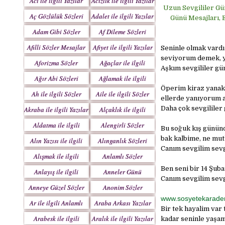
Acı ile ilgili Yazılar
Acizlik ile ilgili Yazılar
Uzun Sevgililer Gü
Aç Gözlülük Sözleri
Adalet ile ilgili Yazılar
Günü Mesajları, 
Adam Gibi Sözler
Af Dileme Sözleri
Mesajlar
Mesajları
Afilli Sözler Mesajlar
Afiyet ile ilgili Yazılar
Seninle olmak vardı
seviyorum demek, ya
Aforizma Sözler
Ağaçlar ile ilgili
Aşkım sevgililer gü
Mesajlar
Yazılar
Ağır Abi Sözleri
Ağlamak ile ilgili
Mesajları
Yazılar
Öperim kiraz yanakl
Ah ile ilgili Sözler
Aile ile ilgili Sözler
ellerde yanıyorum 
Daha çok sevgililer
Akraba ile ilgili Yazılar
Alçaklık ile ilgili
Yazılar
Aldatma ile ilgili
Alengirli Sözler
Bu soğuk kış gününd
Yazıları
Mesajlar
bak kalbime, ne mut
Alın Yazısı ile ilgili
Alınganlık Sözleri
Canım sevgilim sevg
Sözler
Alışmak ile ilgili
Anlamlı Sözler
Yazılar
Mesajlar
Ben seni bir 14 Şub
Anlayış ile ilgili
Anneler Günü
Canım sevgilim sevg
Yazılar
Mesajları
Anneye Güzel Sözler
Anonim Sözler
www.sosyetekarade
Ar ile ilgili Anlamlı
Araba Arkası Yazılar
Bir tek hayalim va
Sözler
Arabesk ile ilgili
Aralık ile ilgili Yazılar
kadar seninle yaşa