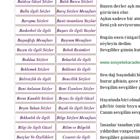
Baldıza Güzel Sözler
Balık Burcu Sözleri
Bazen derler aşk mo
Balla ilgili Sözler
Barış Sözleri Mesajları
görücüsü olur.
Aşkın sadece bir ate
Barışma Sözleri
Basit insanlara Yazılar
Seni çok seviyorum 
Mesajları
Basketbol ile ilgili
Başarı ile ilgili Yazılar
Sözler
Bugün esen rüzgarla
Başsağlığı Mesajları
Bayram Mesajları
söyleyin dedim.
Sözleri
Bazen ile ilgili Sözler
Bebek Resimleri
Sevgililer günün ku
Mesajlar
Beddua Sözleri
Bekarlık ile ilgili
www.sosyetekarade
Mesajları
Sözler
Beklemek Sözleri
Beklenti ile ilgili
Sen dağ başındaki h
Sözler
Belirsizlik ile ilgili
Bencillik Sözleri
huzur gibisin, gece 
Sözler
Mesajları
Sevgilim sevgililer 
Beni Anlatan Sözler
Beni Üzenlere Sözler
Berat Kandili Sözleri
Beyaz ile ilgili Güzel
Hayatında biri olma
Mesajları
Sözler
gibi bir ömür boyu 
Beyin Yakan Sözler
Bıçak ile ilgili Sözler
Canım sevgilim sevg
Bıkkınlık ile ilgili
Bilge Sözleri Mesajları
Sözler
İnsanlar tanıdım yıl
Bilgi ile ilgili Güzel
Bilim ve Bilgelik
yıldızdan vazgeçtim
Sözler
Sözleri
Burçlar Ve Özellikleri
Cesaret ile ilgili
Sevgililer günümüz 