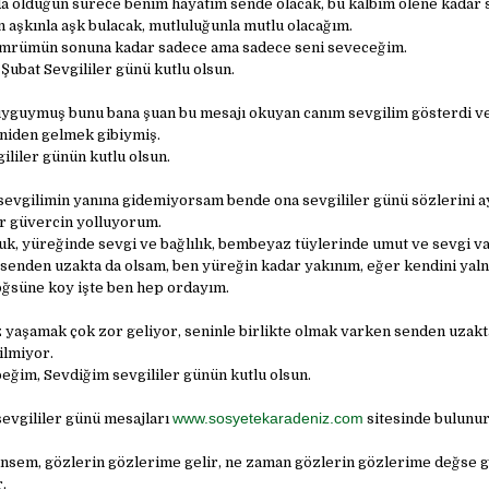
 olduğun sürece benim hayatım sende olacak, bu kalbim ölene kadar 
in aşkınla aşk bulacak, mutluluğunla mutlu olacağım.
ömrümün sonuna kadar sadece ama sadece seni seveceğim.
Şubat Sevgililer günü kutlu olsun.
yguymuş bunu bana şuan bu mesajı okuyan canım sevgilim gösterdi v
iden gelmek gibiymiş.
ililer günün kutlu olsun.
sevgilimin yanına gidemiyorsam bende ona sevgililer günü sözlerini a
r güvercin yolluyorum.
uk, yüreğinde sevgi ve bağlılık, bembeyaz tüylerinde umut ve sevgi va
senden uzakta da olsam, ben yüreğin kadar yakınım, eğer kendini yaln
öğsüne koy işte ben hep ordayım.
z yaşamak çok zor geliyor, seninle birlikte olmak varken senden uzak
ilmiyor.
eğim, Sevdiğim sevgililer günün kutlu olsun.
www.sosyetekaradeniz.com
sevgililer günü mesajları
sitesinde bulunur
nsem, gözlerin gözlerime gelir, ne zaman gözlerin gözlerime değse g
.