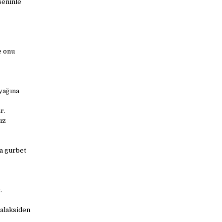
seninle
e onu
yağına
r.
ız
ta gurbet
.
alaksiden