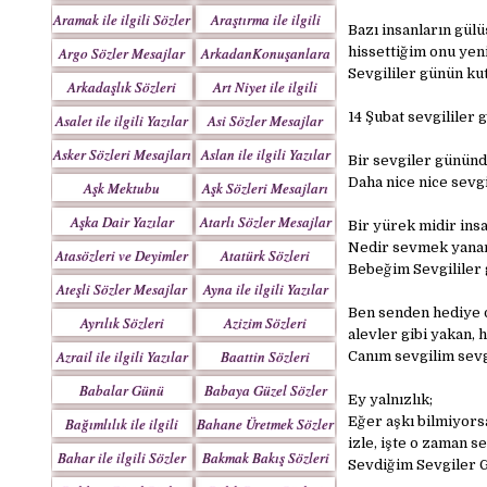
Yazılar
Aramak ile ilgili Sözler
Araştırma ile ilgili
Bazı insanların gülü
Sözler
Argo Sözler Mesajlar
ArkadanKonuşanlara
hissettiğim onu yen
Sevgililer günün kut
Sözler
Arkadaşlık Sözleri
Art Niyet ile ilgili
Mesajları
Yazılar
14 Şubat sevgililer 
Asalet ile ilgili Yazılar
Asi Sözler Mesajlar
Asker Sözleri Mesajları
Aslan ile ilgili Yazılar
Bir sevgiler gününde
Daha nice nice sevg
Aşk Mektubu
Aşk Sözleri Mesajları
Mektupları
Aşka Dair Yazılar
Atarlı Sözler Mesajlar
Bir yürek midir insa
Nedir sevmek yanan 
Atasözleri ve Deyimler
Atatürk Sözleri
Bebeğim Sevgililer 
Mesajları
Ateşli Sözler Mesajlar
Ayna ile ilgili Yazılar
Ben senden hediye d
Ayrılık Sözleri
Azizim Sözleri
alevler gibi yakan, 
Mesajları
Mesajları
Azrail ile ilgili Yazılar
Baattin Sözleri
Canım sevgilim sevg
Mesajları
Babalar Günü
Babaya Güzel Sözler
Ey yalnızlık;
Eğer aşkı bilmiyors
Bağımlılık ile ilgili
Bahane Üretmek Sözler
izle, işte o zaman s
Yazılar
Bahar ile ilgili Sözler
Bakmak Bakış Sözleri
Sevdiğim Sevgiler 
Yazılar