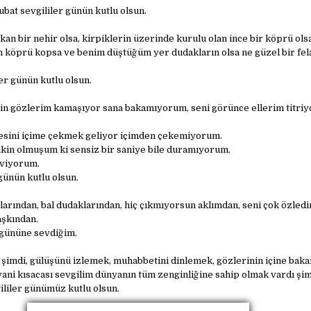
bat sevgililer günün kutlu olsun.
an bir nehir olsa, kirpiklerin üzerinde kurulu olan ince bir köprü ols
köprü kopsa ve benim düştüğüm yer dudakların olsa ne güzel bir fel
er günün kutlu olsun.
in gözlerim kamaşıyor sana bakamıyorum, seni görünce ellerim titriyo
fesini içime çekmek geliyor içimden çekemiyorum.
akin olmuşum ki sensiz bir saniye bile duramıyorum.
eviyorum.
günün kutlu olsun.
arından, bal dudaklarından, hiç çıkmıyorsun aklımdan, seni çok özled
aşkından.
 gününe sevdiğim.
 şimdi, gülüşünü izlemek, muhabbetini dinlemek, gözlerinin içine baka
ni kısacası sevgilim dünyanın tüm zenginliğine sahip olmak vardı şim
ililer günümüz kutlu olsun.