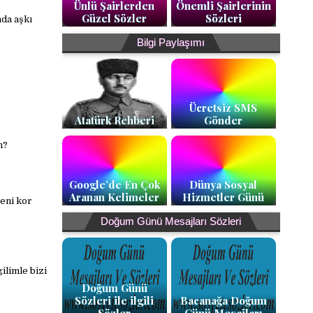
Ünlü Şairlerden
Önemli Şairlerinin
Güzel Sözler
Sözleri
nda aşkı
Bilgi Paylaşımı
Ücretsiz SMS
Atatürk Rehberi
Gönder
n?
Google’de En Çok
Dünya Sosyal
Aranan Kelimeler
Hizmetler Günü
eni kor
Doğum Günü Mesajları Sözleri
ilimle bizi
Doğum Günü
Sözleri ile ilgili
Bacanağa Doğum