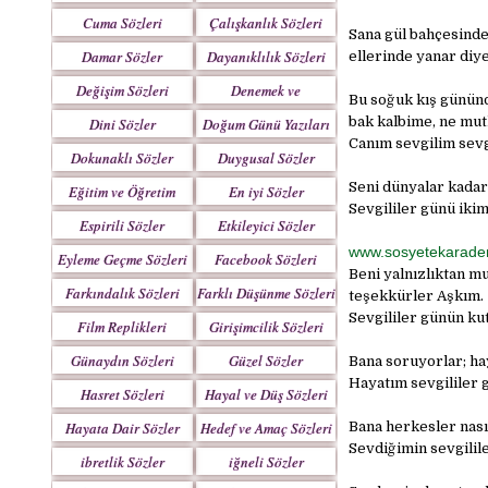
Yazılar
Cuma Sözleri
Çalışkanlık Sözleri
Sana gül bahçesinde
Damar Sözler
Dayanıklılık Sözleri
ellerinde yanar diy
Değişim Sözleri
Denemek ve
Bu soğuk kış gününd
Çabalamak Sözleri
bak kalbime, ne mut
Dini Sözler
Doğum Günü Yazıları
Canım sevgilim sevg
Dokunaklı Sözler
Duygusal Sözler
Seni dünyalar kadar
Eğitim ve Öğretim
En iyi Sözler
Sevgililer günü ikim
Sözleri
Espirili Sözler
Etkileyici Sözler
www.sosyetekarade
Eyleme Geçme Sözleri
Facebook Sözleri
Beni yalnızlıktan m
Farkındalık Sözleri
Farklı Düşünme Sözleri
teşekkürler Aşkım.
Sevgililer günün kut
Film Replikleri
Girişimcilik Sözleri
Günaydın Sözleri
Güzel Sözler
Bana soruyorlar; hay
Hayatım sevgililer 
Hasret Sözleri
Hayal ve Düş Sözleri
Hayata Dair Sözler
Hedef ve Amaç Sözleri
Bana herkesler nası
Sevdiğimin sevgilile
ibretlik Sözler
iğneli Sözler