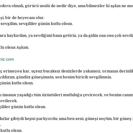
dern olmalı, görücü usulü de nedir diye, ama bilmezler ki aşkın ne mo
şi, bir de heyecanı olur.
sevgilim, sevgililer günün kutlu olsun.
ra haykırdım, ya sevdiğimi bana getirin, ya da gidin ona onu çok sevd
tlu olsun Aşkım.
niz.com
iç erimeyen kar, uçsuz bucaksız denizlerde yakamoz, ormanın derinli
yıldızım, gündüz güneşimsin, sen benim biricik sevgilimsin.
günün kutlu olsun.
lı insanın yaşadığı tüm üzüntüleri mutluluğa çevirecek, ve benim canı
sevilecek.
ililer günün kutlu olsun.
dızlar gibiydi hepsi parlıyordu; ama ben seni, güneşi seçtim, bir güneş 
.
kutlu olsun.