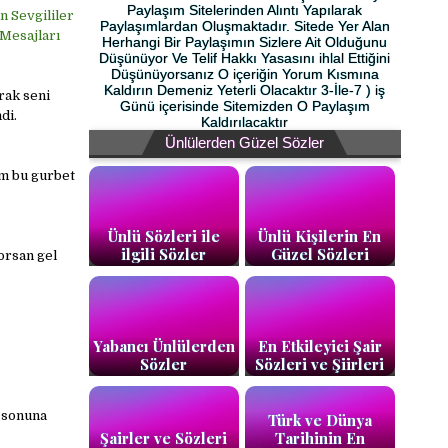
Paylaşım Sitelerinden Alıntı Yapılarak
n Sevgililer
Paylaşımlardan Oluşmaktadır. Sitede Yer Alan
 Mesajları
Herhangi Bir Paylaşımın Sizlere Ait Olduğunu
Düşünüyor Ve Telif Hakkı Yasasını ihlal Ettiğini
Düşünüyorsanız O içeriğin Yorum Kısmına
Kaldırın Demeniz Yeterli Olacaktır 3-İle-7 ) iş
rak seni
Günü içerisinde Sitemizden O Paylaşım
di.
Kaldırılacaktır
Ünlülerden Güzel Sözler
im bu gurbet
Ünlü Sözleri ile
Ünlü Kişilerin En
ilgili Sözler
Güzel Sözleri
orsan gel
Yabancı Ünlülerden
En Etkileyici Şair
Sözler
Sözleri ve Şiirleri
 sonuna
Türk ve Dünya
Şairler ve Sözleri
Tarihinin En