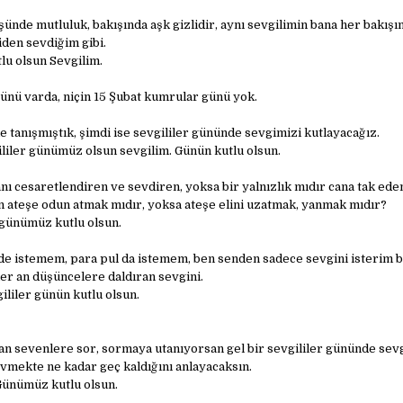
şünde mutluluk, bakışında aşk gizlidir, aynı sevgilimin bana her bakışı
iden sevdiğim gibi.
lu olsun Sevgilim.
günü varda, niçin 15 Şubat kumrular günü yok.
 tanışmıştık, şimdi ise sevgililer gününde sevgimizi kutlayacağız.
ililer günümüz olsun sevgilim. Günün kutlu olsun.
nı cesaretlendiren ve sevdiren, yoksa bir yalnızlık mıdır cana tak ede
ateşe odun atmak mıdır, yoksa ateşe elini uzatmak, yanmak mıdır?
günümüz kutlu olsun.
e istemem, para pul da istemem, ben senden sadece sevgini isterim b
her an düşüncelere daldıran sevgini.
ililer günün kutlu olsun.
an sevenlere sor, sormaya utanıyorsan gel bir sevgililer gününde sevg
evmekte ne kadar geç kaldığını anlayacaksın.
Günümüz kutlu olsun.