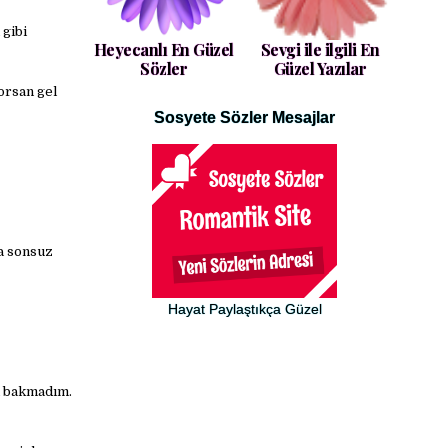
 gibi
Heyecanlı En Güzel
Sevgi ile ilgili En
Sözler
Güzel Yazılar
orsan gel
Sosyete Sözler Mesajlar
a sonsuz
Hayat Paylaştıkça Güzel
i bakmadım.