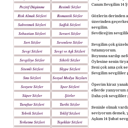
Canım Sevgilim 14 Şu
Pozitif Düşünme
Resimli Sözler
Sözleri
Risk Almak Sözleri
Romantik Sözler
Gözlerin derinden ak
üzerinden geçerken 
Sabretmek Sözleri
Sağlık Sözleri
sevgilim.
Sebastian Sözleri
Serseri Sözler
Sevdiceğim sevgilil
Sert Sözler
Sevenlere Sözler
Sevgilim çok güzels
tutamıyorum.
Sevgi Sözleri
Sevgi ve Aşk Sözleri
Boynuna sarılıp ne
Sevgiliye Sözler
Sihirli Sözler
Öylesine senin tiry
Seni çok ama çok s
Sitemli Sözleri
Skype Sözleri
Sevgilim sevgililer 
Sms Sözleri
Sosyal Medya Yazıları
Öperim kiraz yanakl
Sosyete Sözler
Spor Sözleri
ellerde yanıyorum 
Mesajlar
Süper Sözler
Şiirler
Daha çok sevgililer
Taraftar Sözleri
Tarihi Sözler
Seninle olmak vardı
Tebrik Sözleri
Teklif Sözleri
seviyorum demek, ya
Aşkım 14 Şubat sevg
Terketme Sözleri
Teşekkür Sözleri