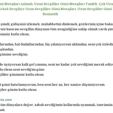
nü Mesajları Anlamlı, Uzun Sevgililer Günü Mesajları Tumblr, Çok Uzu
Erkek Sevgiliye Uzun Sevgililer Günü Mesajları, Uzun Sevgililer Günü
Romantik
 şimdi, gülüşünü izlemek, muhabbetini dinlemek, gözlerinin içine baka
ni kısacası sevgilim dünyanın tüm zenginliğine sahip olmak vardı şim
nümüz kutlu olsun.
arından, bal dudaklarından, hiç çıkmıyorsun aklımdan, seni çok özled
aşkından.
 gününe sevdiğim.
e üşüyorsan kalk gel yanıma, seni ne kadar çok sevdiğimi merak ediy
lu olsun seni sevdiğim güne.
ililer günümüz kutlu olsun.
at günü hatırlamıyorum, ben seni her an, her saniye düşünüyorum.
iler günün kutlu olsun.
niz.com
r tüm dünyalara değer, sabah sevdiğimin kollarında uyanmak, ömrümün
mak.