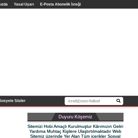
ızda
Yasal Uyarı
E-Posta Abonelik İsteği
Sosyete Sözler
Duyuru Köşemiz
Sitemizi Hobi Amaçlı Kurulmuştur Kârımızın Geliri
Yardıma Muhtaç Kişilere Ulaştırtılmaktadır Web
Sitemiz üzerinde Yer Alan Tüm içerikler Sosyal