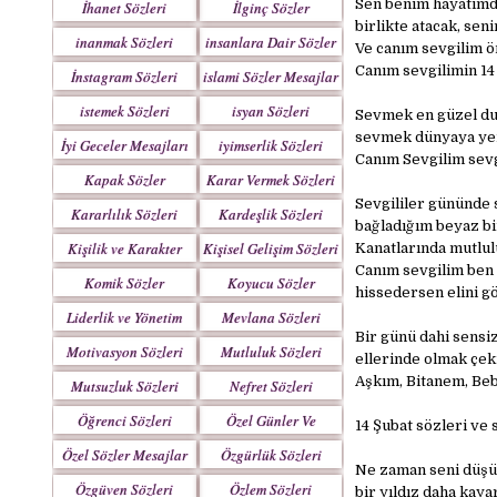
Sen benim hayatımda
İhanet Sözleri
İlginç Sözler
birlikte atacak, sen
inanmak Sözleri
insanlara Dair Sözler
Ve canım sevgilim 
Canım sevgilimin 14 
İnstagram Sözleri
islami Sözler Mesajlar
istemek Sözleri
isyan Sözleri
Sevmek en güzel du
sevmek dünyaya yen
İyi Geceler Mesajları
iyimserlik Sözleri
Canım Sevgilim sevg
Kapak Sözler
Karar Vermek Sözleri
Sevgililer gününde 
Kararlılık Sözleri
Kardeşlik Sözleri
bağladığım beyaz bi
Kişilik ve Karakter
Kişisel Gelişim Sözleri
Kanatlarında mutlul
Sözleri
Canım sevgilim ben 
Komik Sözler
Koyucu Sözler
hissedersen elini g
Liderlik ve Yönetim
Mevlana Sözleri
Bir günü dahi sensi
Sözleri
Motivasyon Sözleri
Mutluluk Sözleri
ellerinde olmak çek
Aşkım, Bitanem, Beb
Mutsuzluk Sözleri
Nefret Sözleri
Öğrenci Sözleri
Özel Günler Ve
14 Şubat sözleri ve 
Haftalar
Özel Sözler Mesajlar
Özgürlük Sözleri
Ne zaman seni düşü
Özgüven Sözleri
Özlem Sözleri
bir yıldız daha kayar