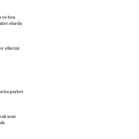
a ve ben
aket olurdu
r ellerini
im bu gurbet
rak seni
di.