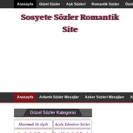
Anasayfa
Güzel Sözler
Aşk Sözleri
Romantik Sözler
Özel
Sosyete Sözler Romantik
Site
Anasayfa
Anlamlı Sözler Mesajlar
Asker Sözleri Mesajları
A
Güzel Sözler Kategorisi
Abartmak ile ilgili
Acele Edenlere Sözler
Yazılar