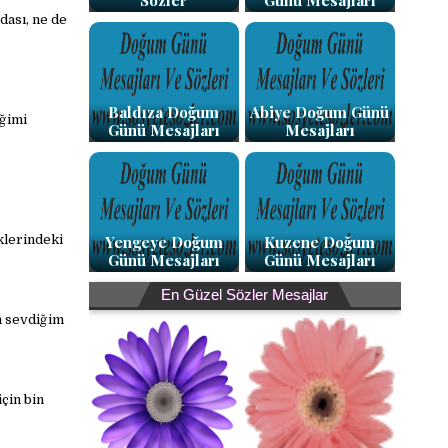
Sözler
Günü Mesajları
dası, ne de
Baldıza Doğum
Abiye Doğum Günü
iğimi
Günü Mesajları
Mesajları
Yengeye Doğum
Kuzene Doğum
klerindeki
Günü Mesajları
Günü Mesajları
En Güzel Sözler Mesajlar
m sevdiğim
için bin