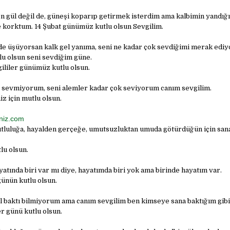
n gül değil de, güneşi koparıp getirmek isterdim ama kalbimin yandığı
e korktum. 14 Şubat günümüz kutlu olsun Sevgilim.
e üşüyorsan kalk gel yanıma, seni ne kadar çok sevdiğimi merak ediy
lu olsun seni sevdiğim güne.
ililer günümüz kutlu olsun.
 sevmiyorum, seni alemler kadar çok seviyorum canım sevgilim.
iz için mutlu olsun.
niz.com
utluluğa, hayalden gerçeğe, umutsuzluktan umuda götürdüğün için san
lu olsun.
atında biri var mı diye, hayatımda biri yok ama birinde hayatım var.
günün kutlu olsun.
l baktı bilmiyorum ama canım sevgilim ben kimseye sana baktığım gib
r günü kutlu olsun.