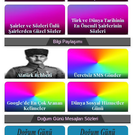
Türk ve Dünya Tarihinin
Şairler ve Sözleri Ünlü
En Önemli Şairlerinin
Şairlerden Güzel Sözler
Sözleri
Bilgi Paylaşımı
Atatürk Rehberi
Ücretsiz SMS Gönder
Google’de En Çok Aranan
Dünya Sosyal Hizmetler
Kelimeler
Günü
Doğum Günü Mesajları Sözleri