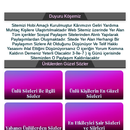
Duyuru Köşemiz
Sitemizi Hobi Amaçlı Kurulmuştur Kârımızın Geliri Yardıma
Muhtaç Kişilere Ulaştırtılmaktadır Web Sitemiz üzerinde Yer Alan
Tüm içerikler Sosyal Paylaşım Sitelerinden Alıntı Yapılarak
Paylaşımlardan Oluşmaktadır. Sitede Yer Alan Herhangi Bir
Paylaşımın Sizlere Ait Olduğunu Düşünüyor Ve Telif Hakkı
Yasasını ihlal Ettiğini Düşünüyorsanız O içeriğin Yorum Kısmına
Kaldırın Demeniz Yeterli Olacaktır 3-İle-7 ) iş Günü içerisinde
Sitemizden O Paylaşım Kaldırılacaktır
Ünlülerden Güzel Sözler
Ünlü Sözleri ile ilgili
Ünlü Kişilerin En Güzel
Sözler
Sözleri
En Etkileyici Şair Sözleri
Yabancı Ünlülerden Sözler
ve Şiirleri