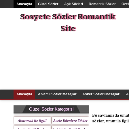
Anasayfa
Güzel Sözler
Aşk Sözleri
Romantik Sözler
Özel
Sosyete Sözler Romantik
Site
Anasayfa
Anlamlı Sözler Mesajlar
Asker Sözleri Mesajları
A
Güzel Sözler Kategorisi
Bu sayfamızda umut 
Abartmak ile ilgili
Acele Edenlere Sözler
sözler, umut ile ilgi
Yazılar