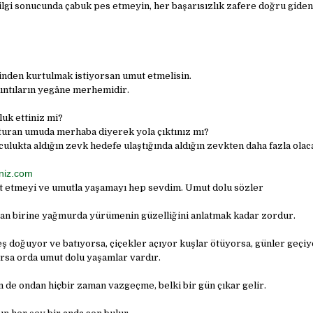
ilgi sonucunda çabuk pes etmeyin, her başarısızlık zafere doğru gide
rinden kurtulmak istiyorsan umut etmelisin.
kıntıların yegâne merhemidir.
luk ettiniz mi?
turan umuda merhaba diyerek yola çıktınız mı?
ulukta aldığın zevk hedefe ulaştığında aldığın zevkten daha fazla olaca
niz.com
 etmeyi ve umutla yaşamayı hep sevdim. Umut dolu sözler
n birine yağmurda yürümenin güzelliğini anlatmak kadar zordur.
ş doğuyor ve batıyorsa, çiçekler açıyor kuşlar ötüyorsa, günler geçiy
sa orda umut dolu yaşamlar vardır.
e ondan hiçbir zaman vazgeçme, belki bir gün çıkar gelir.