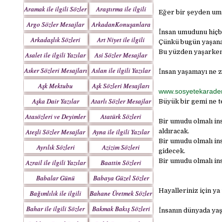
Yazılar
Aramak ile ilgili Sözler
Araştırma ile ilgili
Eğer bir şeyden um
Sözler
Argo Sözler Mesajlar
ArkadanKonuşanlara
İnsan umudunu hiçb
Sözler
Arkadaşlık Sözleri
Art Niyet ile ilgili
Çünkü bugün yaşanan
Mesajları
Yazılar
Bu yüzden yaşarke
Asalet ile ilgili Yazılar
Asi Sözler Mesajlar
Asker Sözleri Mesajları
Aslan ile ilgili Yazılar
İnsan yaşamayı ne z
Aşk Mektubu
Aşk Sözleri Mesajları
www.sosyetekarade
Mektupları
Aşka Dair Yazılar
Atarlı Sözler Mesajlar
Büyük bir gemi ne t
Atasözleri ve Deyimler
Atatürk Sözleri
Bir umudu olmalı in
Mesajları
Ateşli Sözler Mesajlar
Ayna ile ilgili Yazılar
aldıracak.
Bir umudu olmalı in
Ayrılık Sözleri
Azizim Sözleri
gidecek.
Mesajları
Mesajları
Bir umudu olmalı in
Azrail ile ilgili Yazılar
Baattin Sözleri
Mesajları
Babalar Günü
Babaya Güzel Sözler
Hayalleriniz için ya
Bağımlılık ile ilgili
Bahane Üretmek Sözler
Yazılar
Bahar ile ilgili Sözler
Bakmak Bakış Sözleri
İnsanın dünyada ya
Yazılar