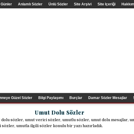
 Günler
Anlamlı Sözler
Ünlü Sözler
Site Arşivi
Site Içeriği
Hakkım
nneye Güzel Sözler
Bilgi Paylaşımı
Burçlar
Damar Sözler Mesajlar
Umut Dolu Sözler
dolu sözler, umut verici sözler, umutlu sözler, umut dolu mesajlar, 
li sözler, umutla ilgili sözler konulu bir yazı hazırladık.