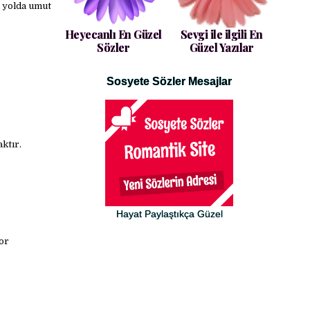
n yolda umut
Heyecanlı En Güzel
Sevgi ile ilgili En
Sözler
Güzel Yazılar
Sosyete Sözler Mesajlar
ktır.
Hayat Paylaştıkça Güzel
or