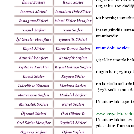
Hayat bu, bir bakars
İhanet Sözleri
İlginç Sözler
Hayat bu, son dediğ
inanmak Sözleri
insanlara Dair Sözler
Risk artıkça umudun
İnstagram Sözleri
islami Sözler Mesajlar
istemek Sözleri
isyan Sözleri
İnsanı gündüz ısıta
umutlarıdır.
İyi Geceler Mesajları
iyimserlik Sözleri
Kapak Sözler
Karar Vermek Sözleri
umut-dolu-sozler
Kararlılık Sözleri
Kardeşlik Sözleri
Çiçekler umutla bek
Kişilik ve Karakter
Kişisel Gelişim Sözleri
Bugün her şeyin çok
Sözleri
Komik Sözler
Koyucu Sözler
En korkulu anlarda b
Liderlik ve Yönetim
Mevlana Sözleri
-Şeyh Sadi- Umut do
Sözleri
Motivasyon Sözleri
Mutluluk Sözleri
Umutsuzluk hayattan
Mutsuzluk Sözleri
Nefret Sözleri
Öğrenci Sözleri
Özel Günler Ve
www.sosyetekarade
Haftalar
Umutsuzluktan heme
Özel Sözler Mesajlar
Özgürlük Sözleri
çıkacaktır. Durma u
Özgüven Sözleri
Özlem Sözleri