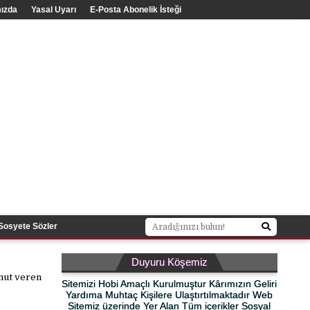
ızda
Yasal Uyarı
E-Posta Abonelik İsteği
Sosyete Sözler
Duyuru Köşemiz
umut veren
Sitemizi Hobi Amaçlı Kurulmuştur Kârımızın Geliri
Yardıma Muhtaç Kişilere Ulaştırtılmaktadır Web
Sitemiz üzerinde Yer Alan Tüm içerikler Sosyal