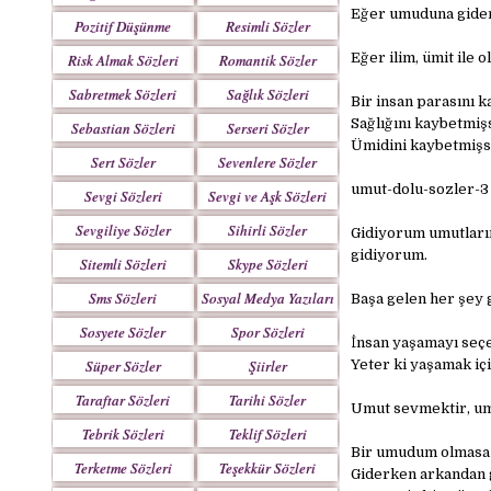
Eğer umuduna giden
Pozitif Düşünme
Resimli Sözler
Sözleri
Eğer ilim, ümit ile 
Risk Almak Sözleri
Romantik Sözler
Sabretmek Sözleri
Sağlık Sözleri
Bir insan parasını 
Sağlığını kaybetmiş
Sebastian Sözleri
Serseri Sözler
Ümidini kaybetmişse
Sert Sözler
Sevenlere Sözler
umut-dolu-sozler-3
Sevgi Sözleri
Sevgi ve Aşk Sözleri
Sevgiliye Sözler
Sihirli Sözler
Gidiyorum umutları
gidiyorum.
Sitemli Sözleri
Skype Sözleri
Sms Sözleri
Sosyal Medya Yazıları
Başa gelen her şey 
Sosyete Sözler
Spor Sözleri
İnsan yaşamayı seçe
Mesajlar
Süper Sözler
Şiirler
Yeter ki yaşamak iç
Taraftar Sözleri
Tarihi Sözler
Umut sevmektir, um
Tebrik Sözleri
Teklif Sözleri
Bir umudum olmasa d
Terketme Sözleri
Teşekkür Sözleri
Giderken arkandan 