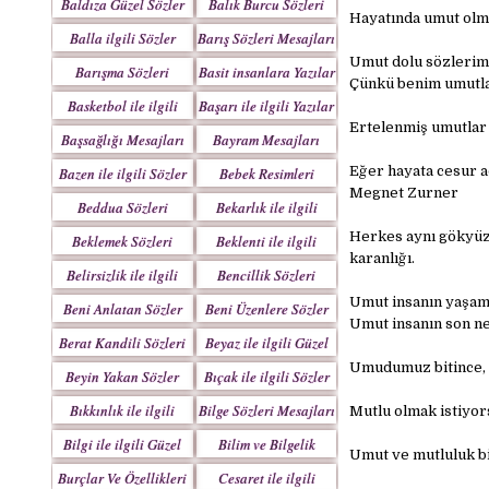
Baldıza Güzel Sözler
Balık Burcu Sözleri
Hayatında umut olma
Balla ilgili Sözler
Barış Sözleri Mesajları
Umut dolu sözlerim
Barışma Sözleri
Basit insanlara Yazılar
Çünkü benim umutla
Mesajları
Basketbol ile ilgili
Başarı ile ilgili Yazılar
Sözler
Ertelenmiş umutlar p
Başsağlığı Mesajları
Bayram Mesajları
Sözleri
Eğer hayata cesur 
Bazen ile ilgili Sözler
Bebek Resimleri
Megnet Zurner
Mesajlar
Beddua Sözleri
Bekarlık ile ilgili
Mesajları
Sözler
Herkes aynı gökyüzü
Beklemek Sözleri
Beklenti ile ilgili
karanlığı.
Sözler
Belirsizlik ile ilgili
Bencillik Sözleri
Sözler
Mesajları
Umut insanın yaşamı
Beni Anlatan Sözler
Beni Üzenlere Sözler
Umut insanın son ne
Berat Kandili Sözleri
Beyaz ile ilgili Güzel
Mesajları
Sözler
Umudumuz bitince, h
Beyin Yakan Sözler
Bıçak ile ilgili Sözler
Bıkkınlık ile ilgili
Bilge Sözleri Mesajları
Mutlu olmak istiyor
Sözler
Bilgi ile ilgili Güzel
Bilim ve Bilgelik
Umut ve mutluluk bir
Sözler
Sözleri
Burçlar Ve Özellikleri
Cesaret ile ilgili