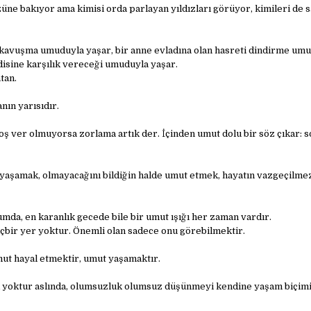
ne bakıyor ama kimisi orda parlayan yıldızları görüyor, kimileri de 
 kavuşma umuduyla yaşar, bir anne evladına olan hasreti dindirme umu
disine karşılık vereceği umuduyla yaşar.
tan.
ın yarısıdır.
oş ver olmuyorsa zorlama artık der. İçinden umut dolu bir söz çıkar: s
yaşamak, olmayacağını bildiğin halde umut etmek, hayatın vazgeçilmez
mda, en karanlık gecede bile bir umut ışığı her zaman vardır.
bir yer yoktur. Önemli olan sadece onu görebilmektir.
ut hayal etmektir, umut yaşamaktır.
 yoktur aslında, olumsuzluk olumsuz düşünmeyi kendine yaşam biçimi