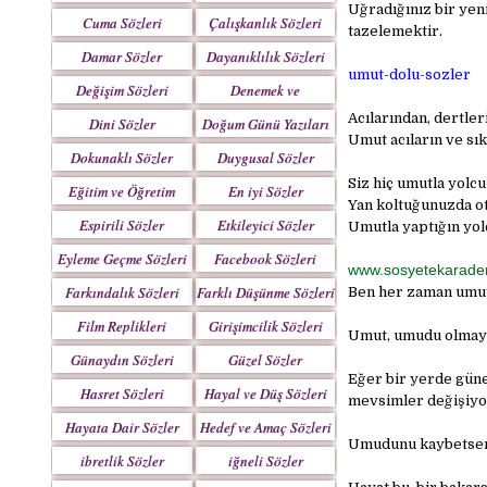
Uğradığınız bir yen
Yazılar
Cuma Sözleri
Çalışkanlık Sözleri
tazelemektir.
Damar Sözler
Dayanıklılık Sözleri
umut-dolu-sozler
Değişim Sözleri
Denemek ve
Çabalamak Sözleri
Acılarından, dertle
Dini Sözler
Doğum Günü Yazıları
Umut acıların ve sı
Dokunaklı Sözler
Duygusal Sözler
Siz hiç umutla yolcu
Eğitim ve Öğretim
En iyi Sözler
Yan koltuğunuzda o
Sözleri
Espirili Sözler
Etkileyici Sözler
Umutla yaptığın yolc
Eyleme Geçme Sözleri
Facebook Sözleri
www.sosyetekarade
Farkındalık Sözleri
Farklı Düşünme Sözleri
Ben her zaman umut
Film Replikleri
Girişimcilik Sözleri
Umut, umudu olmaya
Günaydın Sözleri
Güzel Sözler
Eğer bir yerde güne
Hasret Sözleri
Hayal ve Düş Sözleri
mevsimler değişiyor
Hayata Dair Sözler
Hedef ve Amaç Sözleri
Umudunu kaybetsen d
ibretlik Sözler
iğneli Sözler