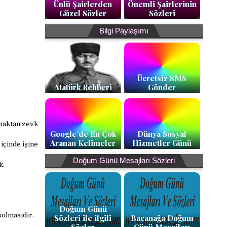
Ünlü Şairlerden
Önemli Şairlerinin
Güzel Sözler
Sözleri
Bilgi Paylaşımı
Ücretsiz SMS
Atatürk Rehberi
Gönder
amaktan zevk
Google’de En Çok
Dünya Sosyal
Aranan Kelimeler
Hizmetler Günü
içinde işine
Doğum Günü Mesajları Sözleri
k.
Doğum Günü
olmasıdır.
Sözleri ile ilgili
Bacanağa Doğum