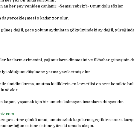
ın her şey bir anda son bulur.
in an her şey yeniden canlanır. -Şemsi Tebriz’i- Umut dolu sözler
 da gerçekleşmesi o kadar zor olur.
n güneş değil, gece yolunu aydınlatan gökyüzündeki ay değil, yüreğind
ler karların erimesini, yağmurların dinmesini ve ilkbahar güneşinin d
 iyi olduğunu düşünene yarına yazık etmiş olur.
ile ümidini kırma, unutma ki iliklerin en lezzetlisi en sert kemikte bu
lu sözler
 kopan, yaşamak için bir umudu kalmayan insanların dünyasıdır.
niz.com
n pes etme çünkü umut, umutsuzluk kapılarını geçtikten sonra karşı
mutsuzluğun üstüne üstüne yürü ki umuda ulaşın.