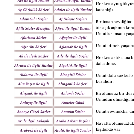
Acı ile ilgili Yazılar
Acizlik ile ilgili Yazılar
Herkes aynı gökyüzü
Aç Gözlülük Sözleri
Adalet ile ilgili Yazılar
karanlığı.
Adam Gibi Sözler
Af Dileme Sözleri
Bir insan sevdiğine
Mesajlar
Mesajları
Afilli Sözler Mesajlar
Afiyet ile ilgili Yazılar
bir aşık aşkının ken
Umuttur insanı yaşa
Aforizma Sözler
Ağaçlar ile ilgili
Mesajlar
Yazılar
Umut etmek yaşaman
Ağır Abi Sözleri
Ağlamak ile ilgili
Mesajları
Yazılar
Ah ile ilgili Sözler
Aile ile ilgili Sözler
Herkes artık sana b
daha dene.
Akraba ile ilgili Yazılar
Alçaklık ile ilgili
Yazılar
Aldatma ile ilgili
Alengirli Sözler
Umut dolu sözlerle 
Yazıları
Mesajlar
kuralıdır.
Alın Yazısı ile ilgili
Alınganlık Sözleri
Sözler
Alışmak ile ilgili
Anlamlı Sözler
En olumsuz bir duru
Yazılar
Mesajlar
Umudun olmadığı hiç
Anlayış ile ilgili
Anneler Günü
Yazılar
Mesajları
Anneye Güzel Sözler
Anonim Sözler
Umut sevmektir, um
Ar ile ilgili Anlamlı
Araba Arkası Yazılar
Hayatta olumsuzluk
Sözler
kişilerde var.
Arabesk ile ilgili
Aralık ile ilgili Yazılar