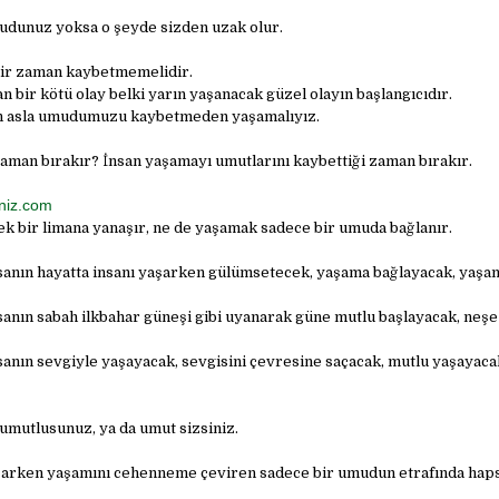
udunuz yoksa o şeyde sizden uzak olur.
ir zaman kaybetmemelidir.
 bir kötü olay belki yarın yaşanacak güzel olayın başlangıcıdır.
n asla umudumuzu kaybetmeden yaşamalıyız.
aman bırakır? İnsan yaşamayı umutlarını kaybettiği zaman bırakır.
niz.com
ek bir limana yanaşır, ne de yaşamak sadece bir umuda bağlanır.
sanın hayatta insanı yaşarken gülümsetecek, yaşama bağlayacak, yaş
sanın sabah ilkbahar güneşi gibi uyanarak güne mutlu başlayacak, neşe 
sanın sevgiyle yaşayacak, sevgisini çevresine saçacak, mutlu yaşayaca
 umutlusunuz, ya da umut sizsiniz.
şarken yaşamını cehenneme çeviren sadece bir umudun etrafında haps