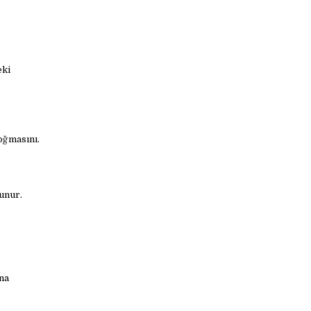
eki
oğmasını.
lunur.
na