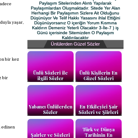
Paylaşım Sitelerinden Alıntı Yapılarak
sadece
Paylaşımlardan Oluşmaktadır. Sitede Yer Alan
Herhangi Bir Paylaşımın Sizlere Ait Olduğunu
Düşünüyor Ve Telif Hakkı Yasasını ihlal Ettiğini
duyla yaşar,
Düşünüyorsanız O içeriğin Yorum Kısmına
Kaldırın Demeniz Yeterli Olacaktır 3-İle-7 ) iş
Günü içerisinde Sitemizden O Paylaşım
Kaldırılacaktır
Ünlülerden Güzel Sözler
on bir kez
Ünlü Sözleri ile
Ünlü Kişilerin En
ilgili Sözler
Güzel Sözleri
 bir
Yabancı Ünlülerden
En Etkileyici Şair
Sözler
Sözleri ve Şiirleri
 edinen
Türk ve Dünya
Şairler ve Sözleri
Tarihinin En