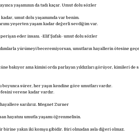
yınca yaşamının da tadı kaçar. Umut dolu sözler
 kadar, umut dolu yaşamımda var benim.
rımı yeşerten yaşam kadar değerli sevdiğim var.
erişan eder insanı. -Elif Şafak- umut dolu sözler
adımlarla yürümeyi beceremiyorsan, umutların hayallerin ötesine geç
ne bakıyor ama kimisi orda parlayan yıldızları görüyor, kimileri de 
 boyunca sürer, her yaşın kendine göre umutları vardır.
fesini verene kadar vardır.
ayallere sarılırız. Megnet Zurner
san hayatını umutla yaşamı öğrenmelisin.
 birine yakın iki komşu gibidir. Biri olmadan asla diğeri olmaz.