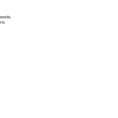
ımızda,
riz.