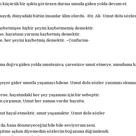
 küçücük bir ışıkta görürsen durma umuda giden yolda devam et.
olsaydı, dünyadaki bütün insanlar âlim olurdu. -Hz. Ali- Umut dolu sözle
kaybetmişse hiçbir şeyini kaybetmemiş demektir.
se, hayatının yarısını kaybetmiş demektir.
, her şeyini kaybetmiş demektir. –Confucius-
ma doğru giden yolda umutsuzca, çaresizce umut etmeye, umuduma 
geçer gider umutla yaşamayı bilene. Umut dolu sözler yazımızı okumak
rse, hayatındaki her şey yaşaması için bir sebeptir.
in çırpınsın. Umut her zaman vardır hayatta.
ut hayal etmektir, umut yaşamaktır. Umut dolu sözler
a, bana dönmeyeceğini bile bile seviyorum seni.
gitme aşkım diyemedim sözlerim boğazıma düğümlendi.