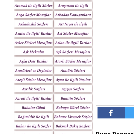
Yazılar
Aramak ile ilgili Sözler
Araştırma ile ilgili
Sözler
Argo Sözler Mesajlar
ArkadanKonuşanlara
Sözler
Arkadaşlık Sözleri
Art Niyet ile ilgili
Mesajları
Yazılar
Asalet ile ilgili Yazılar
Asi Sözler Mesajlar
Asker Sözleri Mesajları
Aslan ile ilgili Yazılar
Aşk Mektubu
Aşk Sözleri Mesajları
Mektupları
Aşka Dair Yazılar
Atarlı Sözler Mesajlar
Atasözleri ve Deyimler
Atatürk Sözleri
Mesajları
Ateşli Sözler Mesajlar
Ayna ile ilgili Yazılar
Ayrılık Sözleri
Azizim Sözleri
Mesajları
Mesajları
Azrail ile ilgili Yazılar
Baattin Sözleri
Mesajları
Babalar Günü
Babaya Güzel Sözler
Bağımlılık ile ilgili
Bahane Üretmek Sözler
Yazılar
Bahar ile ilgili Sözler
Bakmak Bakış Sözleri
Yazılar