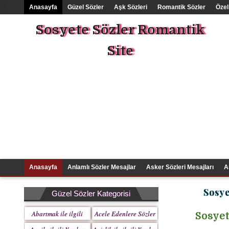
Anasayfa
Güzel Sözler
Aşk Sözleri
Romantik Sözler
Özel
Sosyete Sözler Romantik
Site
Anasayfa
Anlamlı Sözler Mesajlar
Asker Sözleri Mesajları
A
Sosye
Güzel Sözler Kategorisi
Abartmak ile ilgili
Acele Edenlere Sözler
Sosyete
Yazılar