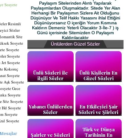
Paylaşım Sitelerinden Alıntı Yapılarak
ye Sosyete
Paylaşımlardan Oluşmaktadır. Sitede Yer Alan
Herhangi Bir Paylaşımın Sizlere Ait Olduğunu
Düşünüyor Ve Telif Hakkı Yasasını ihlal Ettiğini
Düşünüyorsanız O içeriğin Yorum Kısmına
zler Resimli
Kaldırın Demeniz Yeterli Olacaktır 3-İle-7 ) iş
eyici Sözler
Günü içerisinde Sitemizden O Paylaşım
Romantik Site
Kaldırılacaktır
Yüksek Sosyete
Ünlülerden Güzel Sözler
yete
Sosyete
rler S
osyete
 Jet Sosyete
ete Kokoreç
Ünlü Sözleri ile
Ünlü Kişilerin En
anat Sosyete
ilgili Sözler
Güzel Sözleri
ete Aşk Sosyete
Sosyete Gece
anka
Sosyete
te Söz
Sosyete
Yabancı Ünlülerden
En Etkileyici Şair
e Hd
Sosyete
Sözler
Sözleri ve Şiirleri
lim
Sosyete
Kral
Sosyete
Türk ve Dünya
 Mesajlar
Şairler ve Sözleri
Tarihinin En