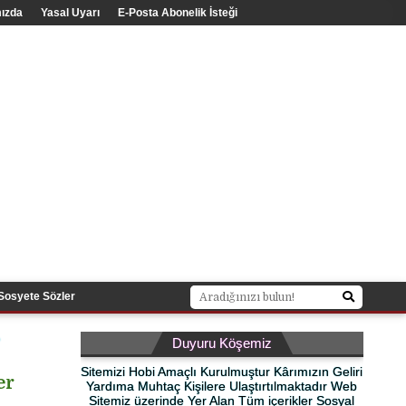
ızda
Yasal Uyarı
E-Posta Abonelik İsteği
Sosyete Sözler
r
Duyuru Köşemiz
Sitemizi Hobi Amaçlı Kurulmuştur Kârımızın Geliri
er
Yardıma Muhtaç Kişilere Ulaştırtılmaktadır Web
Sitemiz üzerinde Yer Alan Tüm içerikler Sosyal