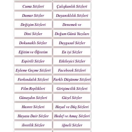
Yazılar
Cuma Sözleri
Çalışkanlık Sözleri
Damar Sözler
Dayanıklılık Sözleri
Değişim Sözleri
Denemek ve
Çabalamak Sözleri
Dini Sözler
Doğum Günü Yazıları
Dokunaklı Sözler
Duygusal Sözler
Eğitim ve Öğretim
En iyi Sözler
Sözleri
Espirili Sözler
Etkileyici Sözler
Eyleme Geçme Sözleri
Facebook Sözleri
Farkındalık Sözleri
Farklı Düşünme Sözleri
Film Replikleri
Girişimcilik Sözleri
Günaydın Sözleri
Güzel Sözler
Hasret Sözleri
Hayal ve Düş Sözleri
Hayata Dair Sözler
Hedef ve Amaç Sözleri
ibretlik Sözler
iğneli Sözler