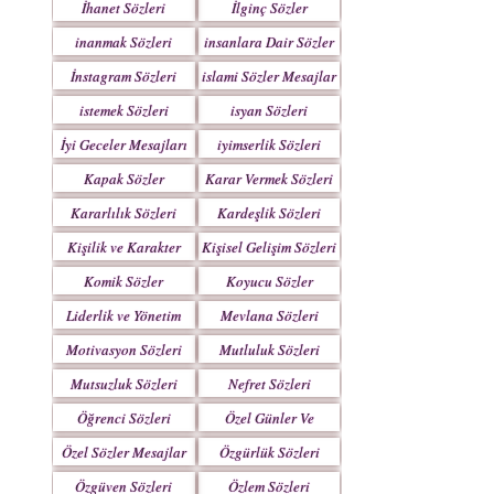
İhanet Sözleri
İlginç Sözler
inanmak Sözleri
insanlara Dair Sözler
İnstagram Sözleri
islami Sözler Mesajlar
istemek Sözleri
isyan Sözleri
İyi Geceler Mesajları
iyimserlik Sözleri
Kapak Sözler
Karar Vermek Sözleri
Kararlılık Sözleri
Kardeşlik Sözleri
Kişilik ve Karakter
Kişisel Gelişim Sözleri
Sözleri
Komik Sözler
Koyucu Sözler
Liderlik ve Yönetim
Mevlana Sözleri
Sözleri
Motivasyon Sözleri
Mutluluk Sözleri
Mutsuzluk Sözleri
Nefret Sözleri
Öğrenci Sözleri
Özel Günler Ve
Haftalar
Özel Sözler Mesajlar
Özgürlük Sözleri
Özgüven Sözleri
Özlem Sözleri