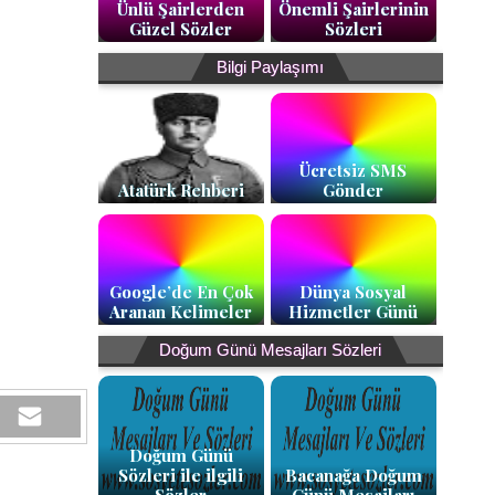
Ünlü Şairlerden
Önemli Şairlerinin
Güzel Sözler
Sözleri
Bilgi Paylaşımı
Ücretsiz SMS
Atatürk Rehberi
Gönder
Google’de En Çok
Dünya Sosyal
Aranan Kelimeler
Hizmetler Günü
Doğum Günü Mesajları Sözleri
Doğum Günü
Sözleri ile ilgili
Bacanağa Doğum