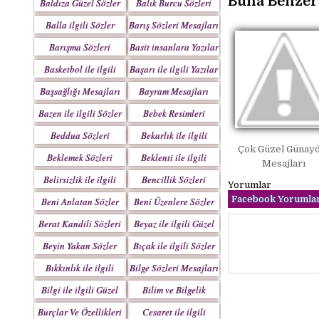
Buna Benzer 
Baldıza Güzel Sözler
Balık Burcu Sözleri
Balla ilgili Sözler
Barış Sözleri Mesajları
Barışma Sözleri
Basit insanlara Yazılar
Mesajları
Basketbol ile ilgili
Başarı ile ilgili Yazılar
Sözler
Başsağlığı Mesajları
Bayram Mesajları
Sözleri
Bazen ile ilgili Sözler
Bebek Resimleri
Mesajlar
Beddua Sözleri
Bekarlık ile ilgili
Çok Güzel Günayd
Mesajları
Sözler
Beklemek Sözleri
Beklenti ile ilgili
Mesajları
Sözler
Belirsizlik ile ilgili
Bencillik Sözleri
Yorumlar
Sözler
Mesajları
Facebook Yorumlar
Beni Anlatan Sözler
Beni Üzenlere Sözler
Berat Kandili Sözleri
Beyaz ile ilgili Güzel
Mesajları
Sözler
Beyin Yakan Sözler
Bıçak ile ilgili Sözler
Bıkkınlık ile ilgili
Bilge Sözleri Mesajları
Sözler
Bilgi ile ilgili Güzel
Bilim ve Bilgelik
Sözler
Sözleri
Burçlar Ve Özellikleri
Cesaret ile ilgili