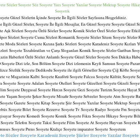
ete Sözler Sosyete Söz Sosyete Yazı Sosyete Yazılar Sosyete Mektup Sosyete Hika
Sosyetik
syete Güzel Sözlerin İçinde Sosyete İle İlgili Sözler Sayfasına Hoşgeldiniz.
 İlgili Güzel Sözler, Sosyete İle İlgili Mesajlar,
En Güzel Sosyete Sosyete Güzel Sö
te Aşk Sözleri Sosyete Özlü Sözler Sosyete Komik Sözler Özel Sözler Sosyete Etkil
 Spor Sözleri Sosyete Cuma Sözleri Romantik Sosyete Sözler Sitem
Sosyete Sözler 
te Moda Sözleri Sosyete Kızına Şarkı Sözleri
Sosyete Karadeniz Sosyete Kızları 
zleri
Sosyete Tezahüratları ve Çarşı Sloganları Komik Sosyete Sözler Gariban Sos
zin Haberleri Özlü Sözler Anlamlı Sosyete Güzel Sözler Sosyete Son Dakika Habe
 Sosyete Dizi izle, Son Bölüm Sosyete Dizi izlemenin Keyfi
Samsun Sosyete Pazarı
lizce Sözlük Sosyete Dedikodu Sosyete ile ilgili Görseller Sosyete Çiğ Köfte Sosy
yete ve Magazinin Kalbi
Sosyete Kuaförü Sosyete Falcısı Sosyete Kültür, Sosyete S
ra Sosyete
Sosyete Adaları Sosyete Otelleri Sosyete Güzelleri Sosyete Güzeli Sosy
ilim Sosyete Duygusal Sosyete Hırcın Sosyete Gezi Sosyete Turizm Sosyete Hayat 
te Yaşam Sosyete Şeker Sosyete Misafir Sosyete Sebzeler
Sosyete Atm
Sosyete B
Sosyete Gazete
Sosyete Kitap
Sosyete Şiir
Sosyete Yazılar
Sosyete Mektup
Sosye
tobüs
Sosyete Bilet
Sosyete Rezerve
Sosyete Tv
Sosyete Radyo
Sosyete Fm
Sosyet
gisayar
Sosyete Komedi
Sosyete Komik
Sosyete Fıkra
Sosyete Hikaye
Sosyete Bi
s
Sosyete Telefon
Sosyete Taksi
Sosyete Film
Sosyete At
Sosyete Hayvan
Sosyete 
renses
Sosyete Prens
Sosyete Kraliçe
Sosyete imparator
Sosyete
Sosyetem
te Sözler Sosyete Karadeniz Sosyete Şiirler Sosyete Yazılar Sosyete