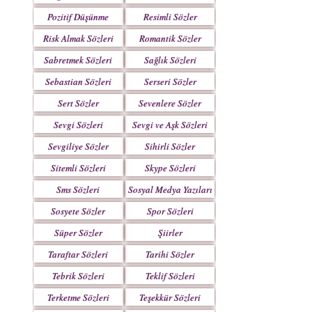
Pozitif Düşünme
Resimli Sözler
Sözleri
Risk Almak Sözleri
Romantik Sözler
Sabretmek Sözleri
Sağlık Sözleri
Sebastian Sözleri
Serseri Sözler
Sert Sözler
Sevenlere Sözler
Sevgi Sözleri
Sevgi ve Aşk Sözleri
Sevgiliye Sözler
Sihirli Sözler
Sitemli Sözleri
Skype Sözleri
Sms Sözleri
Sosyal Medya Yazıları
Sosyete Sözler
Spor Sözleri
Mesajlar
Süper Sözler
Şiirler
Taraftar Sözleri
Tarihi Sözler
Tebrik Sözleri
Teklif Sözleri
Terketme Sözleri
Teşekkür Sözleri