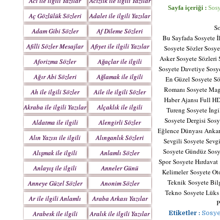
Acı ile ilgili Yazılar
Acizlik ile ilgili Yazılar
Sayfa içeriği :
Sosy
Aç Gözlülük Sözleri
Adalet ile ilgili Yazılar
So
Adam Gibi Sözler
Af Dileme Sözleri
Bu Sayfada Sosyete İle
Mesajlar
Mesajları
Afilli Sözler Mesajlar
Afiyet ile ilgili Yazılar
Sosyete Sözler Sosye
Asker Sosyete Sözleri
Aforizma Sözler
Ağaçlar ile ilgili
Sosyete Davetiye Sosye
Mesajlar
Yazılar
Ağır Abi Sözleri
Ağlamak ile ilgili
En Güzel Sosyete Sö
Mesajları
Yazılar
Romanı Sosyete Maga
Ah ile ilgili Sözler
Aile ile ilgili Sözler
Haber Ajansı Full HD
Akraba ile ilgili Yazılar
Alçaklık ile ilgili
Tureng Sosyete İngi
Yazılar
Sosyete Dergisi Sos
Aldatma ile ilgili
Alengirli Sözler
Eğlence Dünyası Anka
Yazıları
Mesajlar
Alın Yazısı ile ilgili
Alınganlık Sözleri
Sevgili Sosyete Sevg
Sözler
Sosyete Gündüz Sosye
Alışmak ile ilgili
Anlamlı Sözler
Spor
Sosyete Hırdavat
Yazılar
Mesajlar
Anlayış ile ilgili
Anneler Günü
Kelimeler
Sosyete O
Yazılar
Mesajları
Teknik
Sosyete Bil
Anneye Güzel Sözler
Anonim Sözler
Tekno
Sosyete Lük
Ar ile ilgili Anlamlı
Araba Arkası Yazılar
P
Sözler
Arabesk ile ilgili
Aralık ile ilgili Yazılar
Etiketler :
Sosye