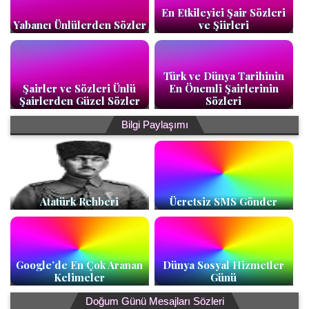
En Etkileyici Şair Sözleri
Yabancı Ünlülerden Sözler
ve Şiirleri
Türk ve Dünya Tarihinin
Şairler ve Sözleri Ünlü
En Önemli Şairlerinin
Şairlerden Güzel Sözler
Sözleri
Bilgi Paylaşımı
Atatürk Rehberi
Ücretsiz SMS Gönder
Google’de En Çok Aranan
Dünya Sosyal Hizmetler
Kelimeler
Günü
Doğum Günü Mesajları Sözleri