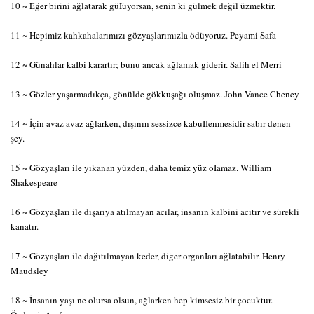
10 ~ Eğer birini ağlatarak güIüyorsan, senin ki gülmek değil üzmektir.
11 ~ Hepimiz kahkahalarımızı gözyaşlarımızla ödüyoruz. Peyami Safa
12 ~ Günahlar kaIbi karartır; bunu ancak ağlamak giderir. Salih el Merri
13 ~ Gözler yaşarmadıkça, gönülde gökkuşağı oluşmaz. John Vance Cheney
14 ~ İçin avaz avaz ağlarken, dışının sessizce kabuIIenmesidir sabır denen
şey.
15 ~ Gözyaşları ile yıkanan yüzden, daha temiz yüz oIamaz. William
Shakespeare
16 ~ Gözyaşları ile dışarıya atılmayan acılar, insanın kalbini acıtır ve sürekli
kanatır.
17 ~ Gözyaşları ile dağıtılmayan keder, diğer organIarı ağlatabilir. Henry
Maudsley
18 ~ İnsanın yaşı ne olursa olsun, ağlarken hep kimsesiz bir çocuktur.