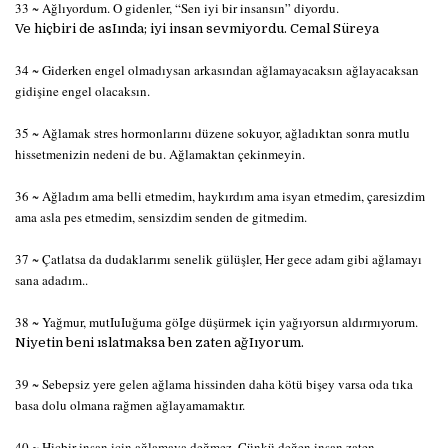
33 ~ Ağlıyordum. O gidenler, “Sen iyi bir insansın” diyordu.
Ve hiçbiri de asIında; iyi insan sevmiyordu. Cemal Süreya
34 ~ Giderken engel olmadıysan arkasından ağlamayacaksın ağlayacaksan
gidişine engel olacaksın.
35 ~ Ağlamak stres hormonlarını düzene sokuyor, ağladıktan sonra mutlu
hissetmenizin nedeni de bu. Ağlamaktan çekinmeyin.
36 ~ Ağladım ama belli etmedim, haykırdım ama isyan etmedim, çaresizdim
ama asla pes etmedim, sensizdim senden de gitmedim.
37 ~ Çatlatsa da dudaklarımı senelik gülüşler, Her gece adam gibi ağlamayı
sana adadım..
38 ~ Yağmur, mutIuIuğuma göIge düşürmek için yağıyorsun aldırmıyorum.
Niyetin beni ıslatmaksa ben zaten ağIıyorum.
39 ~ Sebepsiz yere gelen ağlama hissinden daha kötü bişey varsa oda tıka
basa dolu olmana rağmen ağlayamamaktır.
40 ~ Hiçbir insan için ağlamaya değmez. Çünkü değen insan zaten