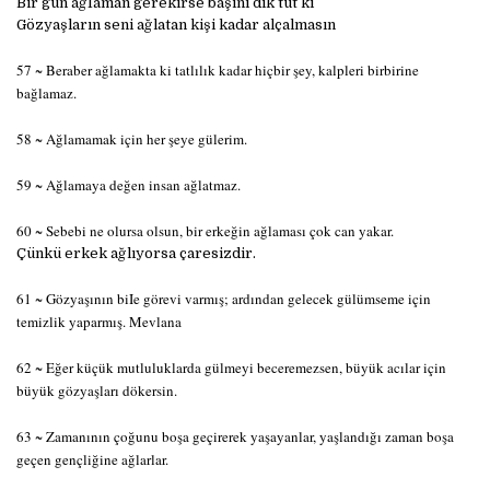
Bir gün ağIaman gerekirse başını dik tut ki
Gözyaşların seni ağlatan kişi kadar alçalmasın
57 ~ Beraber ağlamakta ki tatlılık kadar hiçbir şey, kalpleri birbirine
bağlamaz.
58 ~ Ağlamamak için her şeye gülerim.
59 ~ Ağlamaya değen insan ağlatmaz.
60 ~ Sebebi ne olursa olsun, bir erkeğin ağlaması çok can yakar.
Çünkü erkek ağlıyorsa çaresizdir.
61 ~ Gözyaşının biIe görevi varmış; ardından gelecek gülümseme için
temizlik yaparmış. Mevlana
62 ~ Eğer küçük mutluluklarda gülmeyi beceremezsen, büyük acılar için
büyük gözyaşları dökersin.
63 ~ Zamanının çoğunu boşa geçirerek yaşayanlar, yaşlandığı zaman boşa
geçen gençliğine ağlarlar.