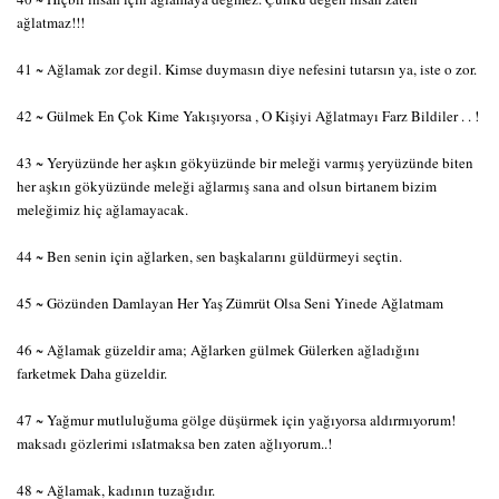
ağlatmaz!!!
41 ~ Ağlamak zor degil. Kimse duymasın diye nefesini tutarsın ya, iste o zor.
42 ~ Gülmek En Çok Kime Yakışıyorsa , O Kişiyi Ağlatmayı Farz Bildiler . . !
43 ~ Yeryüzünde her aşkın gökyüzünde bir meleği varmış yeryüzünde biten
her aşkın gökyüzünde meleği ağlarmış sana and olsun birtanem bizim
meleğimiz hiç ağlamayacak.
44 ~ Ben senin için ağlarken, sen başkalarını güldürmeyi seçtin.
45 ~ Gözünden Damlayan Her Yaş Zümrüt Olsa Seni Yinede Ağlatmam
46 ~ Ağlamak güzeldir ama; Ağlarken gülmek Gülerken ağladığını
farketmek Daha güzeldir.
47 ~ Yağmur mutluluğuma gölge düşürmek için yağıyorsa aldırmıyorum!
maksadı gözlerimi ısIatmaksa ben zaten ağlıyorum..!
48 ~ Ağlamak, kadının tuzağıdır.