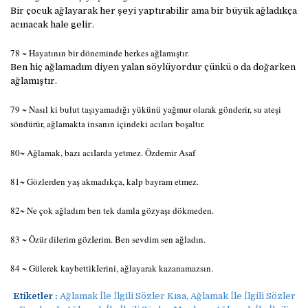
Bir çocuk ağlayarak her şeyi yaptırabilir ama bir büyük ağladıkça
acınacak hale gelir.
78 ~ Hayatının bir döneminde herkes ağlamıştır.
Ben hiç ağlamadım diyen yalan söylüyordur çünkü o da doğarken
ağlamıştır.
79 ~ Nasıl ki bulut taşıyamadığı yükünü yağmur olarak gönderir, su ateşi
söndürür, ağlamakta insanın içindeki acıları boşaltır.
80~ Ağlamak, bazı acıIarda yetmez. Özdemir Asaf
81~ Gözlerden yaş akmadıkça, kalp bayram etmez.
82~ Ne çok ağladım ben tek damla gözyaşı dökmeden.
83 ~ Özür dilerim gözIerim. Ben sevdim sen ağladın.
84 ~ Gülerek kaybettikIerini, ağlayarak kazanamazsın.
Etiketler :
Ağlamak İle İlgili Sözler Kısa, Ağlamak İle İlgili Sözler