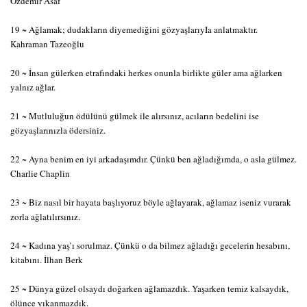
Özdemir Asaf
19 ~ Ağlamak; dudakların diyemediğini gözyaşlarıyIa anlatmaktır.
Kahraman Tazeoğlu
20 ~ İnsan gülerken etrafındaki herkes onunla birlikte güler ama ağlarken
yalnız ağlar.
21 ~ Mutluluğun ödülünü gülmek ile alırsınız, acıların bedelini ise
gözyaşlarınızla ödersiniz.
22 ~ Ayna benim en iyi arkadaşımdır. Çünkü ben ağladığımda, o asla gülmez.
Charlie Chaplin
23 ~ Biz nasıl bir hayata başlıyoruz böyle ağlayarak, ağlamaz iseniz vurarak
zorla ağlatılırsınız.
24 ~ Kadına yaş’ı sorulmaz. Çünkü o da bilmez ağladığı gecelerin hesabını,
kitabını. İlhan Berk
25 ~ Dünya güzel olsaydı doğarken ağlamazdık. Yaşarken temiz kalsaydık,
ölünce yıkanmazdık.