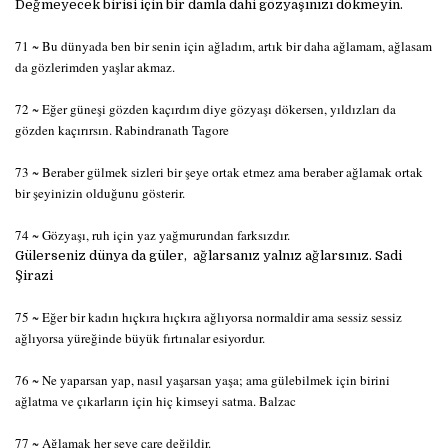
Değmeyecek birisi için bir damla dahi gözyaşınızı dökmeyin.
71 ~ Bu dünyada ben bir senin için ağladım, artık bir daha ağlamam, ağlasam
da gözlerimden yaşlar akmaz.
72 ~ Eğer güneşi gözden kaçırdım diye gözyaşı dökersen, yıldızları da
gözden kaçırırsın. Rabindranath Tagore
73 ~ Beraber gülmek sizleri bir şeye ortak etmez ama beraber ağlamak ortak
bir şeyinizin olduğunu gösterir.
74 ~ Gözyaşı, ruh için yaz yağmurundan farksızdır.
Gülerseniz dünya da güler, ağlarsanız yalnız ağlarsınız. Sadi
Şirazi
75 ~ Eğer bir kadın hıçkıra hıçkıra ağlıyorsa normaldir ama sessiz sessiz
ağlıyorsa yüreğinde büyük fırtınalar esiyordur.
76 ~ Ne yaparsan yap, nasıl yaşarsan yaşa; ama gülebilmek için birini
ağlatma ve çıkarların için hiç kimseyi satma. Balzac
77 ~ Ağlamak her şeye çare değildir.