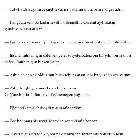
— Tut elimden aşkım cesaretin var mı bakalım ölüm benim diğer adım.
— Hangi ara seni bu kadar sevdim bilemedim. Gecemi aydınlatan
gündüzümü ışıtan yar.
— Eğer geceler seni düşündüğüm kadar uzun olsaydı asla sabah olmazdı…
— İnsana imtihan için özlemek yeter sosyetesozler.com bir şehri bir sesi bir
nefesi. İmtihan için bir sen yeter…
— Aşkın ne demek olduğunu bilen tek insansın seni bu yüzden seviyorum.
— Aslında aşkı yağmura benzetmek lazım.
Göğüne bir türlü dönmeyi düşünemeyen yağmura…
— Eğer intikam alabilseydim seni affederdim.
— Geç kalınmış bir sevgi, idamdan sonraki affa benzer.
— Niyetim gözlerinde kaybolmaktı; ama sen sözlerinde yok ettin beni.