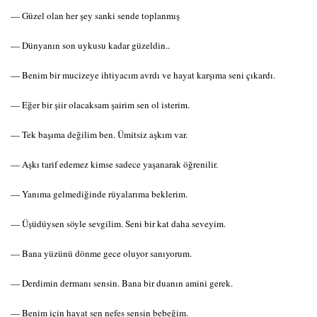
— Güzel olan her şey sanki sende toplanmış
— Dünyanın son uykusu kadar güzeldin..
— Benim bir mucizeye ihtiyacım avrdı ve hayat karşıma seni çıkardı.
— Eğer bir şiir olacaksam şairim sen ol isterim.
— Tek başıma değilim ben. Ümitsiz aşkım var.
— Aşkı tarif edemez kimse sadece yaşanarak öğrenilir.
— Yanıma gelmediğinde rüyalarıma beklerim.
— Üşüdüysen söyle sevgilim. Seni bir kat daha seveyim.
— Bana yüzünü dönme gece oluyor sanıyorum.
— Derdimin dermanı sensin. Bana bir duanın amini gerek.
— Benim için hayat sen nefes sensin bebeğim.