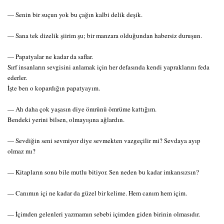
— Senin bir suçun yok bu çağın kalbi delik deşik.
— Sana tek dizelik şiirim şu; bir manzara olduğundan habersiz duruşun.
— Papatyalar ne kadar da saflar.
Sırf insanların sevgisini anlamak için her defasında kendi yapraklarını feda
ederler.
İşte ben o kopardığın papatyayım.
— Ah daha çok yaşasın diye ömrünü ömrüme kattığım.
Bendeki yerini bilsen, olmayışına ağlardın.
— Sevdiğin seni sevmiyor diye sevmekten vazgeçilir mi? Sevdaya ayıp
olmaz mı?
— Kitapların sonu bile mutlu bitiyor. Sen neden bu kadar imkansızsın?
— Canımın içi ne kadar da güzel bir kelime. Hem canım hem içim.
— İçimden gelenleri yazmamın sebebi içimden giden birinin olmasıdır.