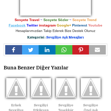
Sosyete Travel
~
Sosyete Sözler
~
Sosyete Trend
Facebook
Twitter
instagram
Google+
Pinterest
Youtube
Hesaplarımızdan Takip Ederek Bize Destek Olunuz
Kategorisi :
Sevgiliye Aşk Mesajları
Buna Benzer Diğer Yazılar
Erkek
Sevgiliyi
Sevgiliye
Sevgiliye
Sevgiliye
Etkileyen
Teşekkür
Özel Aşk