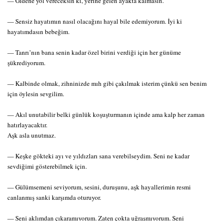
— Gidene yol vereceksin ki, yerine gelen ayakta kalmasın.
— Sensiz hayatımın nasıl olacağını hayal bile edemiyorum. İyi ki
hayatımdasın bebeğim.
— Tanrı’nın bana senin kadar özel birini verdiği için her günüme
şükrediyorum.
— Kalbinde olmak, zihninizde mıh gibi çakılmak isterim çünkü sen benim
için öylesin sevgilim.
— Akıl unutabilir belki günlük koşuşturmanın içinde ama kalp her zaman
hatırlayacaktır.
Aşk asla unutmaz.
— Keşke gökteki ayı ve yıldızları sana verebilseydim. Seni ne kadar
sevdiğimi gösterebilmek için.
— Gülümsemeni seviyorum, sesini, duruşunu, aşk hayallerimin resmi
canlanmış sanki karşımda oturuyor.
— Seni aklımdan çıkaramıyorum. Zaten çokta uğraşmıyorum. Seni