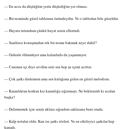
— En acısı da düştüğüm yerin düşlediğim yer olması.
— Bir resminde güzel tablonun önündeydin. Ve o tablodan bile güzeldin.
— Hayata tutundum çünkü hayat senin ellerindi.
— Saatlerce konuşmadan tek bir resme bakmak neye dahil?
— Gidenle ölünmüyor ama kalanlarla da yaşanmıyor.
— Canımın içi diye sevdim seni sen hep şu içimi acıttın.
— Çok şarkı dinlemem ama sen kulağıma gelen en güzel melodisin.
— Karanlıktan korkan kız karanlığa sığınmıştı. Ne beklenirdi ki acıdan
başka?
— Delirmemek için senin aklına sığındım saklasana beni orada.
— Kalp notalar oldu. Kan ise şarkı sözleri. Ve en etkileyici şarkılar hep
kanadı.