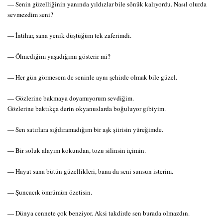
— Senin güzelliğinin yanında yıldızlar bile sönük kalıyordu. Nasıl olurda
sevmezdim seni?
— İntihar, sana yenik düştüğüm tek zaferimdi.
— Ölmediğim yaşadığımı gösterir mi?
— Her gün görmesem de seninle aynı şehirde olmak bile güzel.
— Gözlerine bakmaya doyamıyorum sevdiğim.
Gözlerine baktıkça derin okyanuslarda boğuluyor gibiyim.
— Sen satırlara sığdıramadığım bir aşk şiirisin yüreğimde.
— Bir soluk alayım kokundan, tozu silinsin içimin.
— Hayat sana bütün güzellikleri, bana da seni sunsun isterim.
— Şuncacık ömrümün özetisin.
— Dünya cennete çok benziyor. Aksi takdirde sen burada olmazdın.