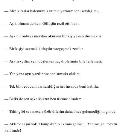
— Alıp kırsalar kalemimi kanımla yazarım seni sevdiğimi…
— Aşık olmam derken. Gülüşün rezil etti beni.
— Aşk bir orduya meydan okurken bir kişiye esir düşmektir.
— Bir kişiyi sevmek kolaydır vazgeçmek zordur.
— Aşk sevgilim seni düşlerken saç diplerimin bile terlemesi.
— Yan yana ayrı yazılır biz hep sımsıkı olalım.
— Tek bir bedduam var sarıldığın her insanda beni hatırla.
— Belki de sen aşka âşıktın ben üstüne alındım.
— Tahir gibi sev mesela özür dilerim daha önce gelemediğim için de.
— Aklımda işin yok! Durup durup aklıma gelme… Yanıma gel mevzu
kalbimde!