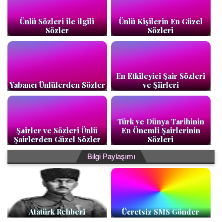
Ünlü Sözleri ile ilgili
Ünlü Kişilerin En Güzel
Sözler
Sözleri
En Etkileyici Şair Sözleri
Yabancı Ünlülerden Sözler
ve Şiirleri
Türk ve Dünya Tarihinin
Şairler ve Sözleri Ünlü
En Önemli Şairlerinin
Şairlerden Güzel Sözler
Sözleri
Bilgi Paylaşımı
Atatürk Rehberi
Ücretsiz SMS Gönder