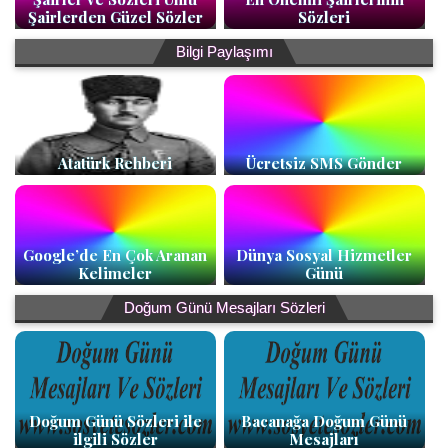
Şairlerden Güzel Sözler
Sözleri
Bilgi Paylaşımı
Atatürk Rehberi
Ücretsiz SMS Gönder
Google’de En Çok Aranan
Dünya Sosyal Hizmetler
Kelimeler
Günü
Doğum Günü Mesajları Sözleri
Doğum Günü Sözleri ile
Bacanağa Doğum Günü
ilgili Sözler
Mesajları