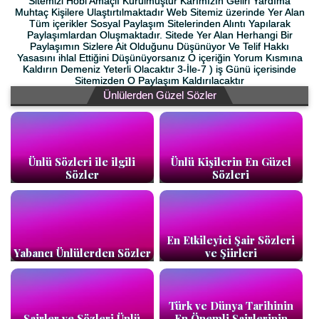
Sitemizi Hobi Amaçlı Kurulmuştur Kârımızın Geliri Yardıma
Muhtaç Kişilere Ulaştırtılmaktadır Web Sitemiz üzerinde Yer Alan
Tüm içerikler Sosyal Paylaşım Sitelerinden Alıntı Yapılarak
Paylaşımlardan Oluşmaktadır. Sitede Yer Alan Herhangi Bir
Paylaşımın Sizlere Ait Olduğunu Düşünüyor Ve Telif Hakkı
Yasasını ihlal Ettiğini Düşünüyorsanız O içeriğin Yorum Kısmına
Kaldırın Demeniz Yeterli Olacaktır 3-İle-7 ) iş Günü içerisinde
Sitemizden O Paylaşım Kaldırılacaktır
Ünlülerden Güzel Sözler
Ünlü Sözleri ile ilgili
Ünlü Kişilerin En Güzel
Sözler
Sözleri
En Etkileyici Şair Sözleri
Yabancı Ünlülerden Sözler
ve Şiirleri
Türk ve Dünya Tarihinin
Şairler ve Sözleri Ünlü
En Önemli Şairlerinin