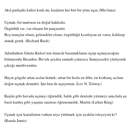
Akıl padişahı kafesi kırdı mı, kuşların her biri bir yöne uçar. (Mevlana)
Uçmak, bir martının en doğal hakkıdır.
Özgürlük ise, var oluşun bir parçasıdır.
Boş inançlar olsun, gelenekler olsun, özgürlüğü kısıtlayan ne varsa, kaldırıp
atmak gerek. (Richard Bach)
Adımlarken Galata Kulesi’nin daracık basamaklarını uçup uçmayacağını
bilmiyordu Hezarfen. Bir tek şeyden emindi yalnızca. İnmeyecekti yürüyerek
çıktığı merdivenden.
Hayat gitgide artan acılar demek; artan bir hızla en dibe, en korkunç acılara
doğru uçmak demekti. İşte ben de uçuyorum. (Lev N. Tolstoy)
Kuşlar gibi havada uçmayı öğrendik, balık gibi denizde yüzmeyi ama hala şu
basit kardeş gibi yaşama sanatını öğrenemedik. Martin (Luther King)
Uçmak için kanatlarım varken niye yürümek için ayaklar isteyeyim ki?
(Rauda Jamis)