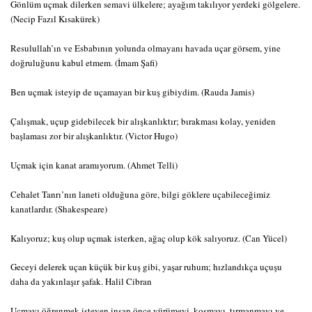
Gönlüm uçmak dilerken semavi ülkelere; ayağım takılıyor yerdeki gölgelere.
(Necip Fazıl Kısakürek)
Resulullah’ın ve Esbabının yolunda olmayanı havada uçar görsem, yine
doğruluğunu kabul etmem. (İmam Şafi)
Ben uçmak isteyip de uçamayan bir kuş gibiydim. (Rauda Jamis)
Çalışmak, uçup gidebilecek bir alışkanlıktır; bırakması kolay, yeniden
başlaması zor bir alışkanlıktır. (Victor Hugo)
Uçmak için kanat aramıyorum. (Ahmet Telli)
Cehalet Tanrı’nın laneti olduğuna göre, bilgi göklere uçabileceğimiz
kanatlardır. (Shakespeare)
Kalıyoruz; kuş olup uçmak isterken, ağaç olup kök salıyoruz. (Can Yücel)
Geceyi delerek uçan küçük bir kuş gibi, yaşar ruhum; hızlandıkça uçuşu
daha da yakınlaşır şafak. Halil Cibran
Uçmayı öğrenmek isteyen insan önce yürümeyi, koşmayı, tırmanmayı ve