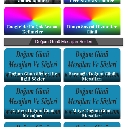
Atatürk Rehberi
Ücretsiz SMS Gönder
Google’de En Çok Aranan
Dünya Sosyal Hizmetler
Kelimeler
Günü
Doğum Günü Mesajları Sözleri
Doğum Günü Sözleri ile
Bacanağa Doğum Günü
ilgili Sözler
Mesajları
Baldıza Doğum Günü
Abiye Doğum Günü
Mesajları
Mesajları