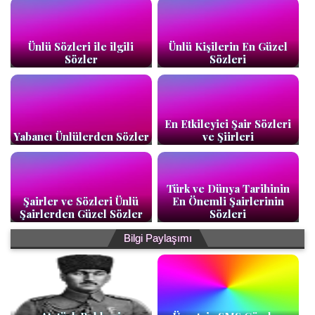
Ünlü Sözleri ile ilgili
Ünlü Kişilerin En Güzel
Sözler
Sözleri
En Etkileyici Şair Sözleri
Yabancı Ünlülerden Sözler
ve Şiirleri
Türk ve Dünya Tarihinin
Şairler ve Sözleri Ünlü
En Önemli Şairlerinin
Şairlerden Güzel Sözler
Sözleri
Bilgi Paylaşımı