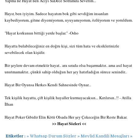
Yapma ße Hayat ßén Acıyı SaDécé Soframda Sévérim...
Hayır, ben iyiyim. Sadece hayatım bok gibi sevdiğim insanları
kaybediyorum, gitme diyemiyorum, uyuyamıyorum, özlüyorum ve yoruldum.
"Hayat korkunun bittiği yerde başlar." -Osho
Hayatta bulabileceğiniz en doğru kişi, sizi tüm hata ve eksiklerinizle
sevebilecek olan kişidir.
Bir şeylere devam etmektir hayat.. ara sırada olsa başarmaktır.. ama asıl hayat
unutmamaktır.. çünkü sahip olduğun her şey hatırladığın sürece senindir..
Hayat Bir Oyunsa Herkes Kendi Sahnesinde Oynar...
Tek kişilik hayatta, çift kişilik hayaller kurmayacaksın... Kırılırsın..!! - Atilla
İlhan
Hayat Poker Gibidir Elin Kötü Olsada Her şey Çekeceğin Bir Reste Bakar.
>> Hayat Sözleri <<
Etiketler :
» Whatsap Durum Sözler » Mevlid Kandili Mesajları »