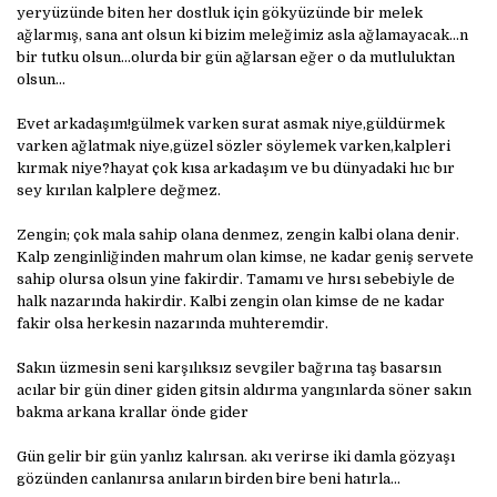
yeryüzünde biten her dostluk için gökyüzünde bir melek
ağlarmış, sana ant olsun ki bizim meleğimiz asla ağlamayacak...n
bir tutku olsun...olurda bir gün ağlarsan eğer o da mutluluktan
olsun...
Evet arkadaşım!gülmek varken surat asmak niye,güldürmek
varken ağlatmak niye,güzel sözler söylemek varken,kalpleri
kırmak niye?hayat çok kısa arkadaşım ve bu dünyadaki hıc bır
sey kırılan kalplere değmez.
Zengin; çok mala sahip olana denmez, zengin kalbi olana denir.
Kalp zenginliğinden mahrum olan kimse, ne kadar geniş servete
sahip olursa olsun yine fakirdir. Tamamı ve hırsı sebebiyle de
halk nazarında hakirdir. Kalbi zengin olan kimse de ne kadar
fakir olsa herkesin nazarında muhteremdir.
Sakın üzmesin seni karşılıksız sevgiler bağrına taş basarsın
acılar bir gün diner giden gitsin aldırma yangınlarda söner sakın
bakma arkana krallar önde gider
Gün gelir bir gün yanlız kalırsan. akı verirse iki damla gözyaşı
gözünden canlanırsa anıların birden bire beni hatırla...