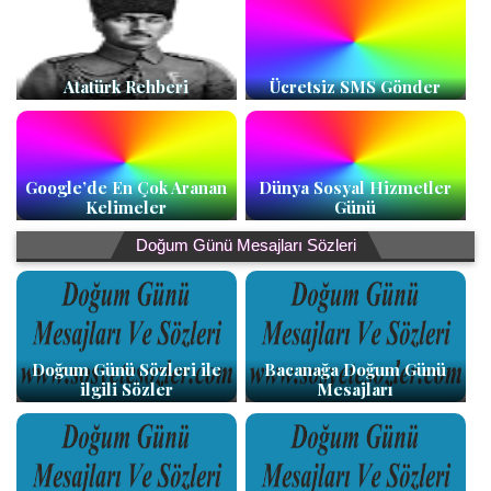
Atatürk Rehberi
Ücretsiz SMS Gönder
Google’de En Çok Aranan
Dünya Sosyal Hizmetler
Kelimeler
Günü
Doğum Günü Mesajları Sözleri
Doğum Günü Sözleri ile
Bacanağa Doğum Günü
ilgili Sözler
Mesajları