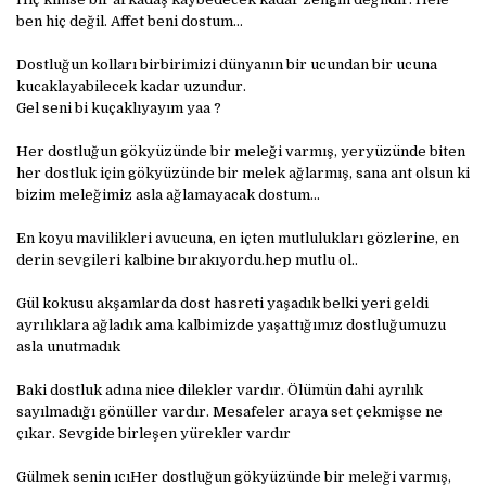
ben hiç değil. Affet beni dostum…
Dostluğun kolları birbirimizi dünyanın bir ucundan bir ucuna
kucaklayabilecek kadar uzundur.
Gel seni bi kuçaklıyayım yaa ?
Her dostluğun gökyüzünde bir meleği varmış, yeryüzünde biten
her dostluk için gökyüzünde bir melek ağlarmış, sana ant olsun ki
bizim meleğimiz asla ağlamayacak dostum...
En koyu mavilikleri avucuna, en içten mutlulukları gözlerine, en
derin sevgileri kalbine bırakıyordu.hep mutlu ol..
Gül kokusu akşamlarda dost hasreti yaşadık belki yeri geldi
ayrılıklara ağladık ama kalbimizde yaşattığımız dostluğumuzu
asla unutmadık
Baki dostluk adına nice dilekler vardır. Ölümün dahi ayrılık
sayılmadığı gönüller vardır. Mesafeler araya set çekmişse ne
çıkar. Sevgide birleşen yürekler vardır
Gülmek senin ıcıHer dostluğun gökyüzünde bir meleği varmış,