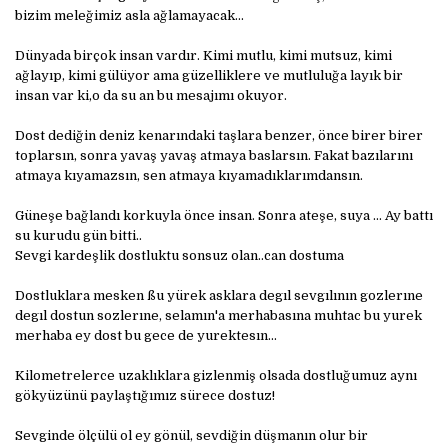
bizim meleğimiz asla ağlamayacak...
Dünyada birçok insan vardır. Kimi mutlu, kimi mutsuz, kimi
ağlayıp, kimi gülüyor ama güzelliklere ve mutluluğa layık bir
insan var ki,o da su an bu mesajımı okuyor.
Dost dediğin deniz kenarındaki taşlara benzer, önce birer birer
toplarsın, sonra yavaş yavaş atmaya baslarsın. Fakat bazılarını
atmaya kıyamazsın, sen atmaya kıyamadıklarımdansın.
Güneşe bağlandı korkuyla önce insan. Sonra ateşe, suya ... Ay battı
su kurudu gün bitti..
Sevgi kardeşlik dostluktu sonsuz olan..can dostuma
Dostluklara mesken ßu yürek asklara degıl sevgılının gozlerıne
degıl dostun sozlerıne, selamın'a merhabasına muhtac bu yurek
merhaba ey dost bu gece de yurektesın...
Kilometrelerce uzaklıklara gizlenmiş olsada dostluğumuz aynı
gökyüzünü paylaştığımız sürece dostuz!
Sevginde ölçülü ol ey gönül, sevdiğin düşmanın olur bir