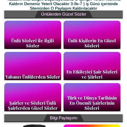
Kaldırın Demeniz Yeterli Olacaktır 3-İle-7 ) iş Günü içerisinde
Sitemizden O Paylaşım Kaldırılacaktır
Ünlülerden Güzel Sözler
Ünlü Sözleri ile ilgili
Ünlü Kişilerin En Güzel
Sözler
Sözleri
En Etkileyici Şair Sözleri
Yabancı Ünlülerden Sözler
ve Şiirleri
Türk ve Dünya Tarihinin
Şairler ve Sözleri Ünlü
En Önemli Şairlerinin
Şairlerden Güzel Sözler
Sözleri
Bilgi Paylaşımı