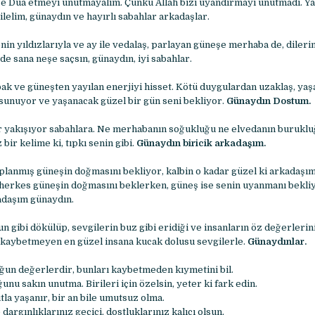
e Dua etmeyi unutmayalım. Çünkü Allah bizi uyandırmayı unutmadı. Y
ilelim, günaydın ve hayırlı sabahlar arkadaşlar.
in yıldızlarıyla ve ay ile vedalaş, parlayan güneşe merhaba de, diler
e sana neşe saçsın, günaydın, iyi sabahlar.
ak ve güneşten yayılan enerjiyi hisset. Kötü duygulardan uzaklaş, yaş
n sunuyor ve yaşanacak güzel bir gün seni bekliyor.
Günaydın Dostum.
r yakışıyor sabahlara. Ne merhabanın soğukluğu ne elvedanın buruklu
bir kelime ki, tıpkı senin gibi.
Günaydın biricik arkadaşım.
anmış güneşin doğmasını bekliyor, kalbin o kadar güzel ki arkadaşım
herkes güneşin doğmasını beklerken, güneş ise senin uyanmanı bekli
adaşım günaydın.
un gibi dökülüp, sevgilerin buz gibi eridiği ve insanların öz değerlerini
 kaybetmeyen en güzel insana kucak dolusu sevgilerle.
Günaydınlar.
ğun değerlerdir, bunları kaybetmeden kıymetini bil.
nu sakın unutma. Birileri için özelsin, yeter ki fark edin.
la yaşanır, bir an bile umutsuz olma.
 dargınlıklarınız geçici, dostluklarınız kalıcı olsun,