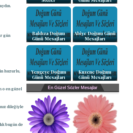
Sözler
Günü Mesajları
aydın.
Baldıza Doğum
Abiye Doğum Günü
ir gün
Günü Mesajları
Mesajları
Yengeye Doğum
Kuzene Doğum
in huzurlu,
Günü Mesajları
Günü Mesajları
En Güzel Sözler Mesajlar
n o en güzel
nız dileğiyle
dık bugün de