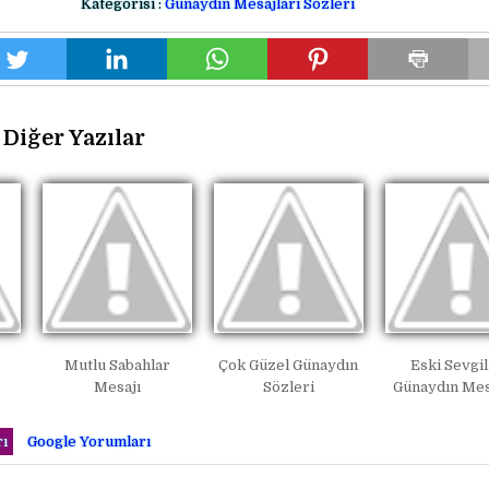
Kategorisi :
Günaydın Mesajları Sözleri
Diğer Yazılar
n
Mutlu Sabahlar
Çok Güzel Günaydın
Eski Sevgil
Mesajı
Sözleri
Günaydın Mes
ı
Google Yorumları