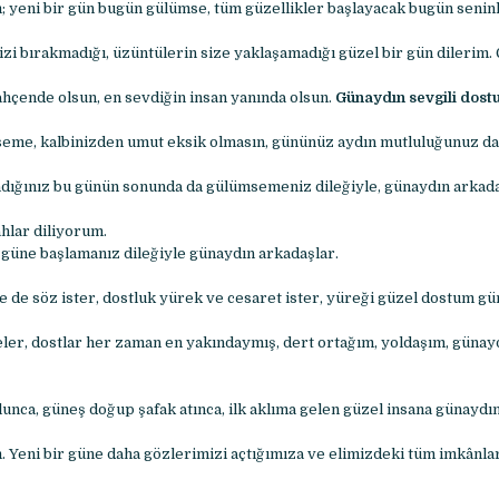
 yeni bir gün bugün gülümse, tüm güzellikler başlayacak bugün seninl
zi bırakmadığı, üzüntülerin size yaklaşamadığı güzel bir gün dilerim.
ahçende olsun, en sevdiğin insan yanında olsun.
Günaydın sevgili dost
me, kalbinizden umut eksik olmasın, gününüz aydın mutluluğunuz da
ığınız bu günün sonunda da gülümsemeniz dileğiyle, günaydın arkada
hlar diliyorum.
r güne başlamanız dileğiyle günaydın arkadaşlar.
e de söz ister, dostluk yürek ve cesaret ister, yüreği güzel dostum gü
ler, dostlar her zaman en yakındaymış, dert ortağım, yoldaşım, günay
unca, güneş doğup şafak atınca, ilk aklıma gelen güzel insana günaydın
 Yeni bir güne daha gözlerimizi açtığımıza ve elimizdeki tüm imkânlar 