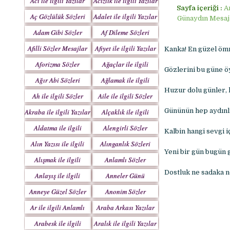
Acı ile ilgili Yazılar
Acizlik ile ilgili Yazılar
Sayfa içeriği :
A
Aç Gözlülük Sözleri
Adalet ile ilgili Yazılar
Günaydın Mesajl
Adam Gibi Sözler
Af Dileme Sözleri
Mesajlar
Mesajları
Afilli Sözler Mesajlar
Afiyet ile ilgili Yazılar
Kanka! En güzel ömr
Aforizma Sözler
Ağaçlar ile ilgili
Gözlerini bu güne öy
Mesajlar
Yazılar
Ağır Abi Sözleri
Ağlamak ile ilgili
Mesajları
Yazılar
Huzur dolu günler, k
Ah ile ilgili Sözler
Aile ile ilgili Sözler
Gününün hep aydınlı
Akraba ile ilgili Yazılar
Alçaklık ile ilgili
Yazılar
Aldatma ile ilgili
Alengirli Sözler
Kalbin hangi sevgi 
Yazıları
Mesajlar
Alın Yazısı ile ilgili
Alınganlık Sözleri
Yeni bir gün bugün g
Sözler
Alışmak ile ilgili
Anlamlı Sözler
Yazılar
Mesajlar
Dostluk ne sadaka n
Anlayış ile ilgili
Anneler Günü
Yazılar
Mesajları
Anneye Güzel Sözler
Anonim Sözler
Ar ile ilgili Anlamlı
Araba Arkası Yazılar
Sözler
Arabesk ile ilgili
Aralık ile ilgili Yazılar