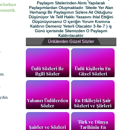
Paylaşım Sitelerinden Alıntı Yapılarak
 Arkadaşa
Paylaşımlardan Oluşmaktadır. Sitede Yer Alan
omantik,
Herhangi Bir Paylaşımın Sizlere Ait Olduğunu
Düşünüyor Ve Telif Hakkı Yasasını ihlal Ettiğini
Düşünüyorsanız O içeriğin Yorum Kısmına
Kaldırın Demeniz Yeterli Olacaktır 3-İle-7 ) iş
Günü içerisinde Sitemizden O Paylaşım
Kaldırılacaktır
Ünlülerden Güzel Sözler
.
Ünlü Sözleri ile
Ünlü Kişilerin En
ilgili Sözler
Güzel Sözleri
ın.
.
ydın.
Yabancı Ünlülerden
En Etkileyici Şair
Sözler
Sözleri ve Şiirleri
Türk ve Dünya
Şairler ve Sözleri
Tarihinin En