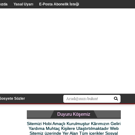
ızda
Yasal Uyarı
E-Posta Abonelik İsteği
Sosyete Sözler
Duyuru Köşemiz
Sitemizi Hobi Amaçlı Kurulmuştur Kârımızın Geliri
Yardıma Muhtaç Kişilere Ulaştırtılmaktadır Web
Sitemiz üzerinde Yer Alan Tüm içerikler Sosyal