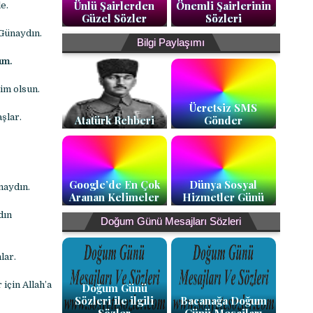
Ünlü Şairlerden
Önemli Şairlerinin
e.
Güzel Sözler
Sözleri
 Günaydın.
Bilgi Paylaşımı
um.
im olsun.
Ücretsiz SMS
şlar.
Atatürk Rehberi
Gönder
Google’de En Çok
Dünya Sosyal
naydın.
Aranan Kelimeler
Hizmetler Günü
dın
Doğum Günü Mesajları Sözleri
lar.
için Allah’a
Doğum Günü
Sözleri ile ilgili
Bacanağa Doğum