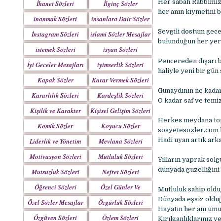
Her sabah Rabbimiz
İhanet Sözleri
İlginç Sözler
her anın kıymetini b
inanmak Sözleri
insanlara Dair Sözler
Sevgili dostum gecen
İnstagram Sözleri
islami Sözler Mesajlar
bulunduğun her yerd
istemek Sözleri
isyan Sözleri
Pencereden dışarı b
İyi Geceler Mesajları
iyimserlik Sözleri
haliyle yeni bir gü
Kapak Sözler
Karar Vermek Sözleri
Günaydının ne kada
Kararlılık Sözleri
Kardeşlik Sözleri
O kadar saf ve temiz 
Kişilik ve Karakter
Kişisel Gelişim Sözleri
Sözleri
Herkes meydana topl
Komik Sözler
Koyucu Sözler
sosyetesozler.com 
Hadi uyan artık ark
Liderlik ve Yönetim
Mevlana Sözleri
Sözleri
Motivasyon Sözleri
Mutluluk Sözleri
Yılların yaprak solg
dünyada güzelliğini
Mutsuzluk Sözleri
Nefret Sözleri
Öğrenci Sözleri
Özel Günler Ve
Mutluluk sahip oldu
Haftalar
Dünyada eşsiz olduğu
Özel Sözler Mesajlar
Özgürlük Sözleri
Hayatın her anı umut
Özgüven Sözleri
Özlem Sözleri
Kırılganlıklarınız ve