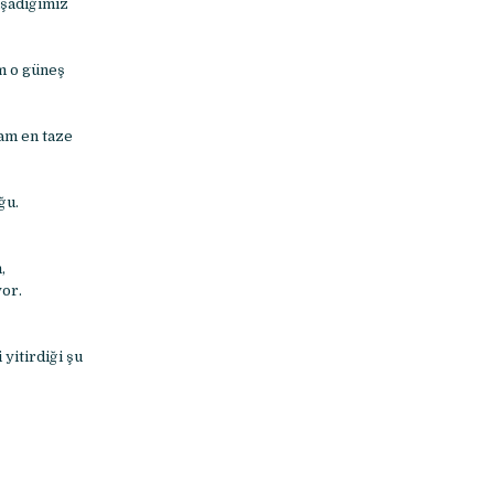
aşadığımız
im o güneş
am en taze
ğu.
,
yor.
 yitirdiği şu