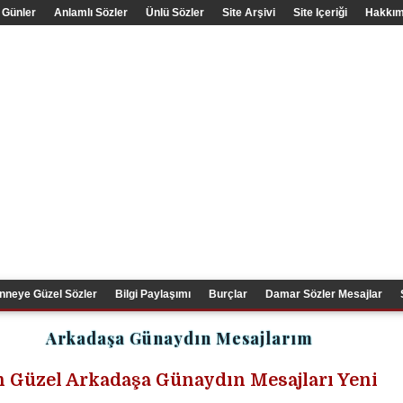
 Günler
Anlamlı Sözler
Ünlü Sözler
Site Arşivi
Site Içeriği
Hakkım
nneye Güzel Sözler
Bilgi Paylaşımı
Burçlar
Damar Sözler Mesajlar
Arkadaşa Günaydın Mesajlarım
 Güzel Arkadaşa Günaydın Mesajları Yeni