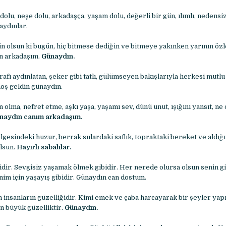
dolu, neşe dolu, arkadaşça, yaşam dolu, değerli bir gün, ılımlı, nedensi
aydınlar.
ün olsun ki bugün, hiç bitmese dediğin ve bitmeye yakınken yarının öz
sın arkadaşım.
Günaydın.
rafı aydınlatan, şeker gibi tatlı, gülümseyen bakışlarıyla herkesi mutlu 
hoş geldin günaydın.
n olma, nefret etme, aşkı yaşa, yaşamı sev, dünü unut, ışığını yansıt, ne
naydın canım arkadaşım.
lgesindeki huzur, berrak sulardaki saflık, topraktaki bereket ve aldığ
lsun.
Hayırlı sabahlar.
bidir. Sevgisiz yaşamak ölmek gibidir. Her nerede olursa olsun senin 
im için yaşayış gibidir. Günaydın can dostum.
n insanların güzelliğidir. Kimi emek ve çaba harcayarak bir şeyler yap
en büyük güzelliktir.
Günaydın.