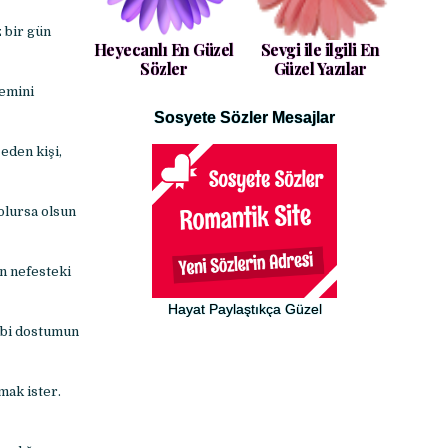
z bir gün
Heyecanlı En Güzel
Sevgi ile ilgili En
Sözler
Güzel Yazılar
lemini
Sosyete Sözler Mesajlar
eden kişi,
 olursa olsun
ın nefesteki
Hayat Paylaştıkça Güzel
gibi dostumun
mak ister.