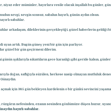
r, niyaz eder müminler, hayırlara vesile olacak inşallah bu günler, gün
udun sevgi, sevgin sonsuz, sabahın hayırlı, günün aydın olsun.
ayırlı sabahlar.
hlar arkadaşım, dileklerinin gerçekleştiği, güzel haberlerin geldiği b
i uyan artık. Bugün güneş yeni bir gün için parlıyor.
dar güzel bir gün geçirmeni dilerim.
 günün ışıklarıyla sıkıntıların gece karanlığı gibi geride kalsın, günler
larıyla doğan, saflığıyla süzülen, herkese nasip olmayan mutluluk dene
. Günaydın.
n açmak için 365 gün bekleyen kardelenin o bir günkü sevincini yaşama
, rüzgârın nefesinden, ezanın sesinden gönlümüze düşen huzur, uyan
naydın hayırlı sabahlar.