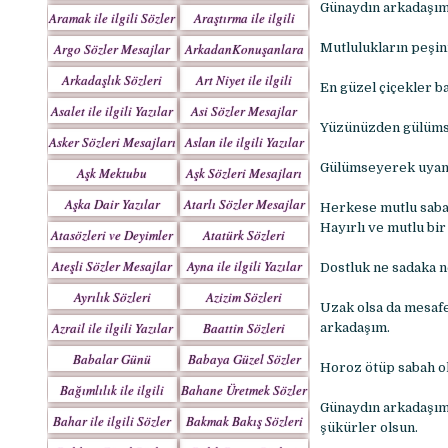
Yazılar
Günaydın arkadaşım;
Aramak ile ilgili Sözler
Araştırma ile ilgili
Sözler
Argo Sözler Mesajlar
ArkadanKonuşanlara
Mutlulukların peşini
Sözler
Arkadaşlık Sözleri
Art Niyet ile ilgili
En güzel çiçekler b
Mesajları
Yazılar
Asalet ile ilgili Yazılar
Asi Sözler Mesajlar
Yüzünüzden gülümse
Asker Sözleri Mesajları
Aslan ile ilgili Yazılar
Gülümseyerek uyand
Aşk Mektubu
Aşk Sözleri Mesajları
Mektupları
Aşka Dair Yazılar
Atarlı Sözler Mesajlar
Herkese mutlu saba
Hayırlı ve mutlu bi
Atasözleri ve Deyimler
Atatürk Sözleri
Mesajları
Ateşli Sözler Mesajlar
Ayna ile ilgili Yazılar
Dostluk ne sadaka n
Ayrılık Sözleri
Azizim Sözleri
Uzak olsa da mesafe
Mesajları
Mesajları
Azrail ile ilgili Yazılar
Baattin Sözleri
arkadaşım.
Mesajları
Babalar Günü
Babaya Güzel Sözler
Horoz ötüp sabah ol
Bağımlılık ile ilgili
Bahane Üretmek Sözler
Günaydın arkadaşım.
Yazılar
Bahar ile ilgili Sözler
Bakmak Bakış Sözleri
şükürler olsun.
Yazılar