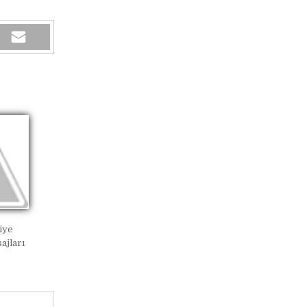
iye
ajları