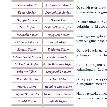
Yazılar
Cuma Sözleri
Çalışkanlık Sözleri
Güzel bir gün, umut 
Damar Sözler
Dayanıklılık Sözleri
olması dileği ile gün
Değişim Sözleri
Denemek ve
O kadar güzel bir g
Çabalamak Sözleri
çektiğin. İyi ki var
Dini Sözler
Doğum Günü Yazıları
Dokunaklı Sözler
Duygusal Sözler
Sabah güneşi gibi et
yeni bir güne daha 
Eğitim ve Öğretim
En iyi Sözler
Sözleri
Espirili Sözler
Etkileyici Sözler
Güne iyi başla, üzgü
gülmeyi unutma.
Gü
Eyleme Geçme Sözleri
Facebook Sözleri
Farkındalık Sözleri
Farklı Düşünme Sözleri
Günün; bir ağacın gö
anlam kadar güzel o
Film Replikleri
Girişimcilik Sözleri
Günaydın Sözleri
Güzel Sözler
Özleyiş yalvarış gi
olduğunu bilmek ben
Hasret Sözleri
Hayal ve Düş Sözleri
Hayata Dair Sözler
Hedef ve Amaç Sözleri
Hayatı güzelleştire
Kiminin ise varlığı 
ibretlik Sözler
iğneli Sözler