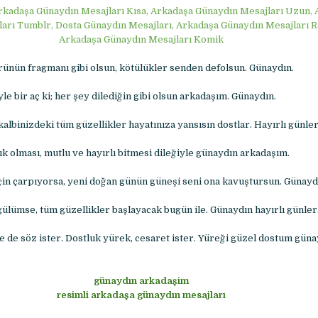
rkadaşa Günaydın Mesajları Kısa, Arkadaşa Günaydın Mesajları Uzun,
arı Tumblr, Dosta Günaydın Mesajları, Arkadaşa Günaydın Mesajları R
Arkadaşa Günaydın Mesajları Komik
ünün fragmanı gibi olsun, kötülükler senden defolsun. Günaydın.
le bir aç ki; her şey dilediğin gibi olsun arkadaşım. Günaydın.
albinizdeki tüm güzellikler hayatınıza yansısın dostlar. Hayırlı günler
k olması, mutlu ve hayırlı bitmesi dileğiyle günaydın arkadaşım.
için çarpıyorsa, yeni doğan günün güneşi seni ona kavuştursun. Günayd
ülümse, tüm güzellikler başlayacak bugün ile. Günaydın hayırlı günler
e de söz ister. Dostluk yürek, cesaret ister. Yüreği güzel dostum güna
günaydın arkadaşim
resimli arkadaşa günaydın mesajları