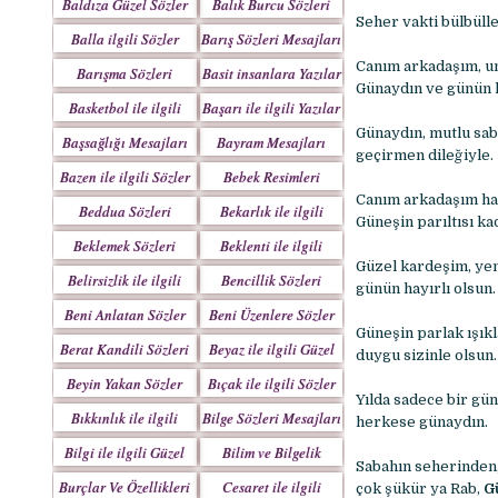
Baldıza Güzel Sözler
Balık Burcu Sözleri
Seher vakti bülbülle
Balla ilgili Sözler
Barış Sözleri Mesajları
Canım arkadaşım, um
Barışma Sözleri
Basit insanlara Yazılar
Günaydın ve günün h
Mesajları
Basketbol ile ilgili
Başarı ile ilgili Yazılar
Sözler
Günaydın, mutlu saba
Başsağlığı Mesajları
Bayram Mesajları
geçirmen dileğiyle.
Sözleri
Bazen ile ilgili Sözler
Bebek Resimleri
Mesajlar
Canım arkadaşım had
Beddua Sözleri
Bekarlık ile ilgili
Güneşin parıltısı ka
Mesajları
Sözler
Beklemek Sözleri
Beklenti ile ilgili
Güzel kardeşim, yeni
Sözler
Belirsizlik ile ilgili
Bencillik Sözleri
günün hayırlı olsun.
Sözler
Mesajları
Beni Anlatan Sözler
Beni Üzenlere Sözler
Güneşin parlak ışık
Berat Kandili Sözleri
Beyaz ile ilgili Güzel
duygu sizinle olsun
Mesajları
Sözler
Beyin Yakan Sözler
Bıçak ile ilgili Sözler
Yılda sadece bir gü
Bıkkınlık ile ilgili
Bilge Sözleri Mesajları
herkese günaydın.
Sözler
Bilgi ile ilgili Güzel
Bilim ve Bilgelik
Sabahın seherinden
Sözler
Sözleri
Burçlar Ve Özellikleri
Cesaret ile ilgili
çok şükür ya Rab,
Gü