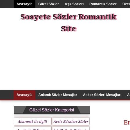
Anasayfa
Güzel Sözler
Aşk Sözleri
Romantik Sözler
Özel
Sosyete Sözler Romantik
Site
Anasayfa
Anlamlı Sözler Mesajlar
Asker Sözleri Mesajları
A
Güzel Sözler Kategorisi
Abartmak ile ilgili
Acele Edenlere Sözler
En
Yazılar