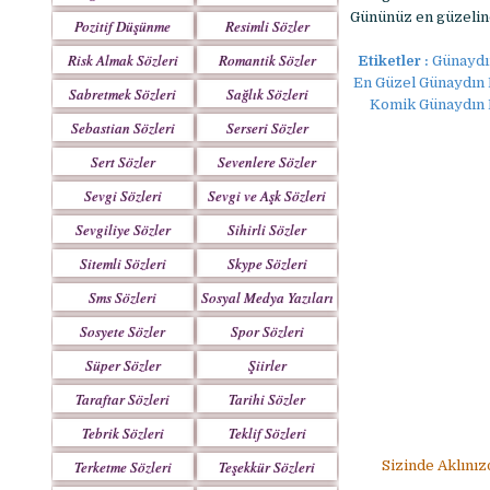
Gününüz en güzelind
Pozitif Düşünme
Resimli Sözler
Sözleri
Risk Almak Sözleri
Romantik Sözler
Etiketler :
Günaydın
En Güzel Günaydın 
Sabretmek Sözleri
Sağlık Sözleri
Komik Günaydın M
Sebastian Sözleri
Serseri Sözler
Sert Sözler
Sevenlere Sözler
Sevgi Sözleri
Sevgi ve Aşk Sözleri
Sevgiliye Sözler
Sihirli Sözler
Sitemli Sözleri
Skype Sözleri
Sms Sözleri
Sosyal Medya Yazıları
Sosyete Sözler
Spor Sözleri
Mesajlar
Süper Sözler
Şiirler
Taraftar Sözleri
Tarihi Sözler
Tebrik Sözleri
Teklif Sözleri
Terketme Sözleri
Teşekkür Sözleri
Sizinde Aklınız