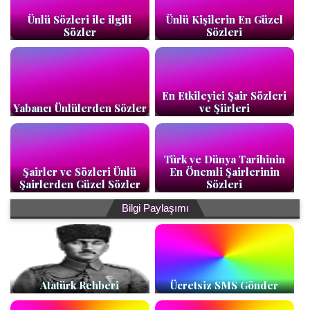
Ünlü Sözleri ile ilgili
Ünlü Kişilerin En Güzel
Sözler
Sözleri
En Etkileyici Şair Sözleri
Yabancı Ünlülerden Sözler
ve Şiirleri
Türk ve Dünya Tarihinin
Şairler ve Sözleri Ünlü
En Önemli Şairlerinin
Şairlerden Güzel Sözler
Sözleri
Bilgi Paylaşımı
Atatürk Rehberi
Ücretsiz SMS Gönder