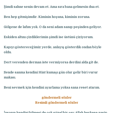
Şimdi sahne senin devam et. Ama sıra bana gelmesin dua et.
Ben hep gitmişimdir. Kiminin hoşuna, kiminin zoruna.
Gölgene de lafım yok. O da seni adam sanıp peşinden geliyor.
Eskiden altını çizdiklerimin şimdi ise üstünü çiziyorum.
Kapıyı göstereceğimiz yerde, anlayış gösterdik ondan böyle
oldu.
Dert verenden derman iste vermiyorsa derdini alda git de.
Sende sanma kendini Hint kumaşı gün olur gelir biri vurur
makası.
Beni sevmek için kendini ayarlama yoksa sana reset atarım.
göndermeli sözler
Resimli göndermeli sözler
İnsanın kendini bilmesi de çok güzel bir şey Allah herkese nasip