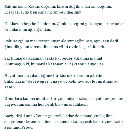
Baktım sana. Kızgın değilim, kırgın değilim, dargın değilim.
Kısacası artık ben sana hiçbir şey değilim!
Haklarımı hep helâl ederim. Çünkü sevgimi yük sayanlar ne anlar
ki, ahlarımın ağırlığından.
Eski sevgilim marketten hıyar aldığımı görünce; aynı sen dedi.
Şimdilik yanıt vermedim ama elbet evde kaşar bitecek.
Siz kumarda kazanan aşkta kaybeder yalanına inanın!
Unutmayın ki; kumarda kazananlar aşkı satın alıyorlar.
Hayatınızdan çıkarttığınız bir kişi size “benim gibisini
bulamazsın” derse eğer, ona şu üç kelimeyi söyleyin: Amaç bu
zaten!
Umutlara kanma umutlar bir gün imkansızlaşır hayatı toz pembe
yaşıyorum sanma her renk bir gün siyahlaşır.
Garip değil mi? Yüzüne gülecek kadar dost sandığın kişiler,
sosyetesozler.com aslında arkandan konuşacak kadar yüzsüzler.
Sigmund Freud