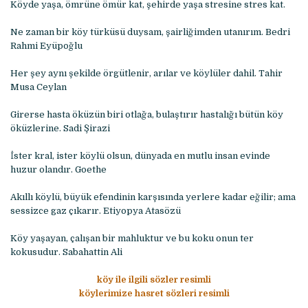
Köyde yaşa, ömrüne ömür kat, şehirde yaşa stresine stres kat.
Ne zaman bir köy türküsü duysam, şairliğimden utanırım. Bedri
Rahmi Eyüpoğlu
Her şey aynı şekilde örgütlenir, arılar ve köylüler dahil. Tahir
Musa Ceylan
Girerse hasta öküzün biri otlağa, bulaştırır hastalığı bütün köy
öküzlerine. Sadi Şirazi
İster kral, ister köylü olsun, dünyada en mutlu insan evinde
huzur olandır. Goethe
Akıllı köylü, büyük efendinin karşısında yerlere kadar eğilir; ama
sessizce gaz çıkarır. Etiyopya Atasözü
Köy yaşayan, çalışan bir mahluktur ve bu koku onun ter
kokusudur. Sabahattin Ali
köy ile ilgili sözler resimli
köylerimize hasret sözleri resimli