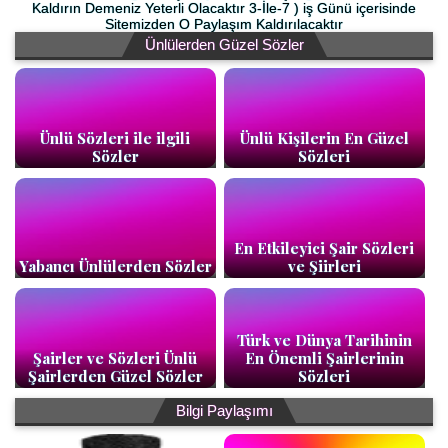
Kaldırın Demeniz Yeterli Olacaktır 3-İle-7 ) iş Günü içerisinde
Sitemizden O Paylaşım Kaldırılacaktır
Ünlülerden Güzel Sözler
Ünlü Sözleri ile ilgili
Ünlü Kişilerin En Güzel
Sözler
Sözleri
En Etkileyici Şair Sözleri
Yabancı Ünlülerden Sözler
ve Şiirleri
Türk ve Dünya Tarihinin
Şairler ve Sözleri Ünlü
En Önemli Şairlerinin
Şairlerden Güzel Sözler
Sözleri
Bilgi Paylaşımı