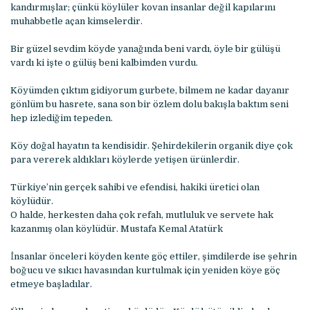
kandırmışlar; çünkü köylüler kovan insanlar değil kapılarını
muhabbetle açan kimselerdir.
Bir güzel sevdim köyde yanağında beni vardı, öyle bir gülüşü
vardı ki işte o gülüş beni kalbimden vurdu.
Köyümden çıktım gidiyorum gurbete, bilmem ne kadar dayanır
gönlüm bu hasrete, sana son bir özlem dolu bakışla baktım seni
hep izlediğim tepeden.
Köy doğal hayatın ta kendisidir. Şehirdekilerin organik diye çok
para vererek aldıkları köylerde yetişen ürünlerdir.
Türkiye’nin gerçek sahibi ve efendisi, hakiki üretici olan
köylüdür.
O halde, herkesten daha çok refah, mutluluk ve servete hak
kazanmış olan köylüdür. Mustafa Kemal Atatürk
İnsanlar önceleri köyden kente göç ettiler, şimdilerde ise şehrin
boğucu ve sıkıcı havasından kurtulmak için yeniden köye göç
etmeye başladılar.