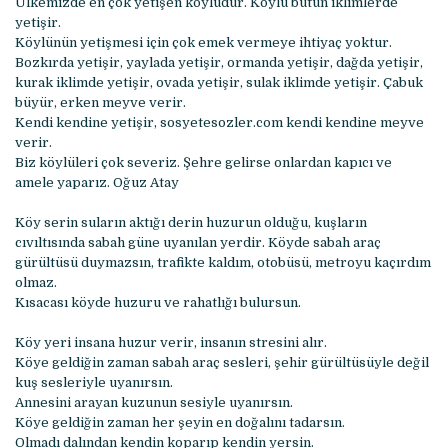
Ülkemizde en çok yetişen köylüdür. Köylü bütün iklimlerde
yetişir.
Köylünün yetişmesi için çok emek vermeye ihtiyaç yoktur.
Bozkırda yetişir, yaylada yetişir, ormanda yetişir, dağda yetişir,
kurak iklimde yetişir, ovada yetişir, sulak iklimde yetişir. Çabuk
büyür, erken meyve verir.
Kendi kendine yetişir, sosyetesozler.com kendi kendine meyve
verir.
Biz köylüleri çok severiz. Şehre gelirse onlardan kapıcı ve
amele yaparız. Oğuz Atay
Köy serin suların aktığı derin huzurun olduğu, kuşların
cıvıltısında sabah güne uyanılan yerdir. Köyde sabah araç
gürültüsü duymazsın, trafikte kaldım, otobüsü, metroyu kaçırdım
olmaz.
Kısacası köyde huzuru ve rahatlığı bulursun.
Köy yeri insana huzur verir, insanın stresini alır.
Köye geldiğin zaman sabah araç sesleri, şehir gürültüsüyle değil
kuş sesleriyle uyanırsın.
Annesini arayan kuzunun sesiyle uyanırsın.
Köye geldiğin zaman her şeyin en doğalını tadarsın.
Olmadı dalından kendin koparıp kendin yersin.