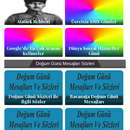
Atatürk Rehberi
Ücretsiz SMS Gönder
Google’de En Çok Aranan
Dünya Sosyal Hizmetler
Kelimeler
Günü
Doğum Günü Mesajları Sözleri
Doğum Günü Sözleri ile
Bacanağa Doğum Günü
ilgili Sözler
Mesajları