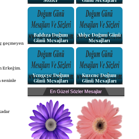
Sözler
Günü Mesajları
Baldıza Doğum
Abiye Doğum Günü
Günü Mesajları
Mesajları
hiç geçmeyen
in Erkeğim.
Yengeye Doğum
Kuzene Doğum
Günü Mesajları
Günü Mesajları
 seninle
En Güzel Sözler Mesajlar
kadar