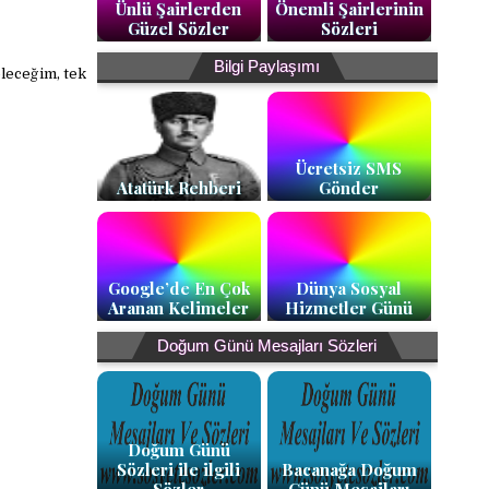
Ünlü Şairlerden
Önemli Şairlerinin
Güzel Sözler
Sözleri
Bilgi Paylaşımı
leceğim, tek
Ücretsiz SMS
Atatürk Rehberi
Gönder
Google’de En Çok
Dünya Sosyal
Aranan Kelimeler
Hizmetler Günü
Doğum Günü Mesajları Sözleri
Doğum Günü
Sözleri ile ilgili
Bacanağa Doğum