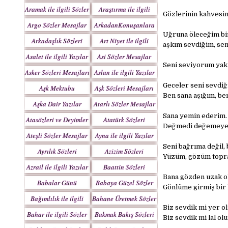
Yazılar
Aramak ile ilgili Sözler
Araştırma ile ilgili
Gözlerinin kahvesin
Sözler
Argo Sözler Mesajlar
ArkadanKonuşanlara
Uğruna öleceğim bir
Sözler
Arkadaşlık Sözleri
Art Niyet ile ilgili
aşkım sevdiğim, sen
Mesajları
Yazılar
Asalet ile ilgili Yazılar
Asi Sözler Mesajlar
Seni seviyorum yakı
Asker Sözleri Mesajları
Aslan ile ilgili Yazılar
Geceler seni sevdiğ
Aşk Mektubu
Aşk Sözleri Mesajları
Ben sana aşığım, be
Mektupları
Aşka Dair Yazılar
Atarlı Sözler Mesajlar
Sana yemin ederim.
Atasözleri ve Deyimler
Atatürk Sözleri
Değmedi değemeyece
Mesajları
Ateşli Sözler Mesajlar
Ayna ile ilgili Yazılar
Seni bağrıma değil, 
Ayrılık Sözleri
Azizim Sözleri
Yüzüm, gözüm topra
Mesajları
Mesajları
Azrail ile ilgili Yazılar
Baattin Sözleri
Mesajları
Bana gözden uzak ol
Babalar Günü
Babaya Güzel Sözler
Gönlüme girmiş bir 
Bağımlılık ile ilgili
Bahane Üretmek Sözler
Biz sevdik mi yer ol
Yazılar
Bahar ile ilgili Sözler
Bakmak Bakış Sözleri
Biz sevdik mi lal ol
Yazılar