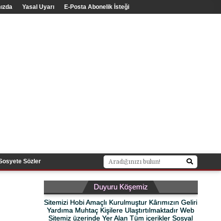
ızda
Yasal Uyarı
E-Posta Abonelik İsteği
Sosyete Sözler
Duyuru Köşemiz
Sitemizi Hobi Amaçlı Kurulmuştur Kârımızın Geliri
Yardıma Muhtaç Kişilere Ulaştırtılmaktadır Web
Sitemiz üzerinde Yer Alan Tüm içerikler Sosyal