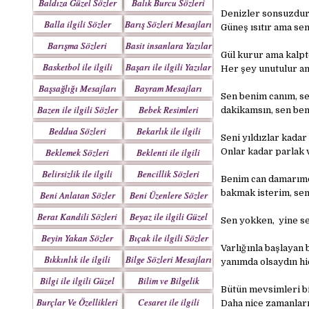
Baldıza Güzel Sözler
Balık Burcu Sözleri
Denizler sonsuzdur
Balla ilgili Sözler
Barış Sözleri Mesajları
Güneş ısıtır ama se
Barışma Sözleri
Basit insanlara Yazılar
Gül kurur ama kalpt
Mesajları
Basketbol ile ilgili
Başarı ile ilgili Yazılar
Her şey unutulur am
Sözler
Başsağlığı Mesajları
Bayram Mesajları
Sen benim canım, s
Sözleri
Bazen ile ilgili Sözler
Bebek Resimleri
dakikamsın, sen be
Mesajlar
Beddua Sözleri
Bekarlık ile ilgili
Seni yıldızlar kada
Mesajları
Sözler
Beklemek Sözleri
Beklenti ile ilgili
Onlar kadar parlak v
Sözler
Belirsizlik ile ilgili
Bencillik Sözleri
Benim can damarımdı
Sözler
Mesajları
bakmak isterim, sen
Beni Anlatan Sözler
Beni Üzenlere Sözler
Berat Kandili Sözleri
Beyaz ile ilgili Güzel
Sen yokken, yine sen
Mesajları
Sözler
Beyin Yakan Sözler
Bıçak ile ilgili Sözler
Varlığınla başlayan
Bıkkınlık ile ilgili
Bilge Sözleri Mesajları
yanımda olsaydın hi
Sözler
Bilgi ile ilgili Güzel
Bilim ve Bilgelik
Bütün mevsimleri bi
Sözler
Sözleri
Burçlar Ve Özellikleri
Cesaret ile ilgili
Daha nice zamanları