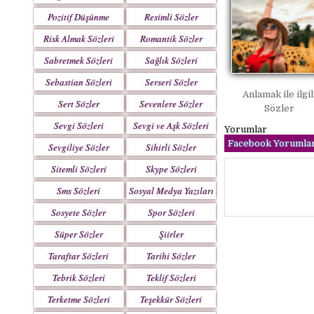
Pozitif Düşünme
Resimli Sözler
Sözleri
Risk Almak Sözleri
Romantik Sözler
Sabretmek Sözleri
Sağlık Sözleri
Sebastian Sözleri
Serseri Sözler
Anlamak ile ilgil
Sert Sözler
Sevenlere Sözler
Sözler
Sevgi Sözleri
Sevgi ve Aşk Sözleri
Yorumlar
Facebook Yorumlar
Sevgiliye Sözler
Sihirli Sözler
Sitemli Sözleri
Skype Sözleri
Sms Sözleri
Sosyal Medya Yazıları
Sosyete Sözler
Spor Sözleri
Mesajlar
Süper Sözler
Şiirler
Taraftar Sözleri
Tarihi Sözler
Tebrik Sözleri
Teklif Sözleri
Terketme Sözleri
Teşekkür Sözleri