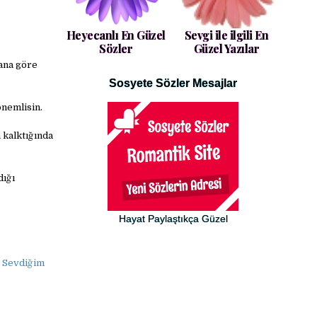
Heyecanlı En Güzel
Sevgi ile ilgili En
Sözler
Güzel Yazılar
bana göre
Sosyete Sözler Mesajlar
önemlisin.
 kalktığında
dığı
Hayat Paylaştıkça Güzel
, Sevdiğim