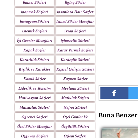
İhanet Sözleri
İlginç Sözler
inanmak Sözleri
insanlara Dair Sözler
İnstagram Sözleri
islami Sözler Mesajlar
istemek Sözleri
isyan Sözleri
İyi Geceler Mesajları
iyimserlik Sözleri
Kapak Sözler
Karar Vermek Sözleri
Kararlılık Sözleri
Kardeşlik Sözleri
Kişilik ve Karakter
Kişisel Gelişim Sözleri
Sözleri
Komik Sözler
Koyucu Sözler
Liderlik ve Yönetim
Mevlana Sözleri
Sözleri
Motivasyon Sözleri
Mutluluk Sözleri
Mutsuzluk Sözleri
Nefret Sözleri
Buna Benzer 
Öğrenci Sözleri
Özel Günler Ve
Haftalar
Özel Sözler Mesajlar
Özgürlük Sözleri
Özgüven Sözleri
Özlem Sözleri