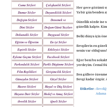
Yazılar
Cuma Sözleri
Çalışkanlık Sözleri
Her gece gözümü uy
Damar Sözler
Dayanıklılık Sözleri
Ya bir gün benden a
Değişim Sözleri
Denemek ve
Güzellik sözde ise 
Çabalamak Sözleri
güzellik kalpte. Ki
Dini Sözler
Doğum Günü Yazıları
Dokunaklı Sözler
Duygusal Sözler
Belki dünya için ön
Eğitim ve Öğretim
En iyi Sözler
Sevgilerin en güzel
Sözleri
Espirili Sözler
Etkileyici Sözler
senin var olduğunu 
Eyleme Geçme Sözleri
Facebook Sözleri
Eğer beni bu sokakta
Farkındalık Sözleri
Farklı Düşünme Sözleri
yerdeyim. Cemal S
Film Replikleri
Girişimcilik Sözleri
Sen güllere özenme, 
Günaydın Sözleri
Güzel Sözler
Sevgi kadar özgür, 
Hasret Sözleri
Hayal ve Düş Sözleri
Etiketler :
Sevdiğ
Hayata Dair Sözler
Hedef ve Amaç Sözleri
Adama 
ibretlik Sözler
iğneli Sözler