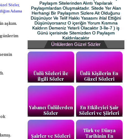
Paylaşım Sitelerinden Alıntı Yapılarak
zel Sözler,
Paylaşımlardan Oluşmaktadır. Sitede Yer Alan
evdiğim Adama
Herhangi Bir Paylaşımın Sizlere Ait Olduğunu
Düşünüyor Ve Telif Hakkı Yasasını ihlal Ettiğini
Düşünüyorsanız O içeriğin Yorum Kısmına
in aşkım.
Kaldırın Demeniz Yeterli Olacaktır 3-İle-7 ) iş
Günü içerisinde Sitemizden O Paylaşım
 günlerim
Kaldırılacaktır
Ünlülerden Güzel Sözler
sensin
Ünlü Sözleri ile
Ünlü Kişilerin En
ı.
ilgili Sözler
Güzel Sözleri
Yabancı Ünlülerden
En Etkileyici Şair
Sözler
Sözleri ve Şiirleri
çok
Türk ve Dünya
Şairler ve Sözleri
Tarihinin En
damış.