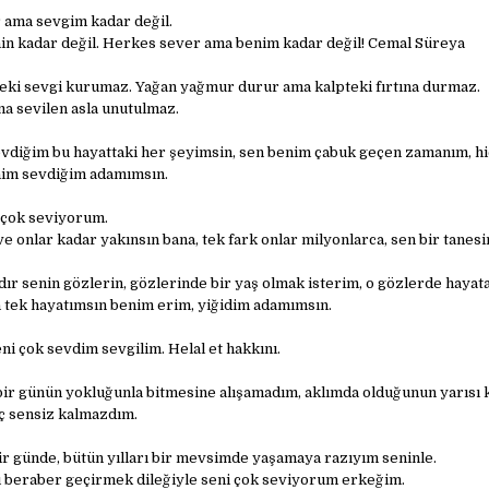
 ama sevgim kadar değil.
nin kadar değil. Herkes sever ama benim kadar değil! Cemal Süreya
eki sevgi kurumaz. Yağan yağmur durur ama kalpteki fırtına durmaz.
a sevilen asla unutulmaz.
evdiğim bu hayattaki her şeyimsin, sen benim çabuk geçen zamanım, 
nim sevdiğim adamımsın.
r çok seviyorum.
e onlar kadar yakınsın bana, tek fark onlar milyonlarca, sen bir tanes
r senin gözlerin, gözlerinde bir yaş olmak isterim, o gözlerde hayata
 tek hayatımsın benim erim, yiğidim adamımsın.
i çok sevdim sevgilim. Helal et hakkını.
 bir günün yokluğunla bitmesine alışamadım, aklımda olduğunun yarısı 
ç sensiz kalmazdım.
r günde, bütün yılları bir mevsimde yaşamaya razıyım seninle.
 beraber geçirmek dileğiyle seni çok seviyorum erkeğim.