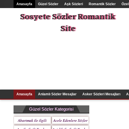
Anasayfa
Güzel Sözler
Aşk Sözleri
Romantik Sözler
Özel
Sosyete Sözler Romantik
Site
Anasayfa
Anlamlı Sözler Mesajlar
Asker Sözleri Mesajları
A
Güzel Sözler Kategorisi
Abartmak ile ilgili
Acele Edenlere Sözler
Yazılar