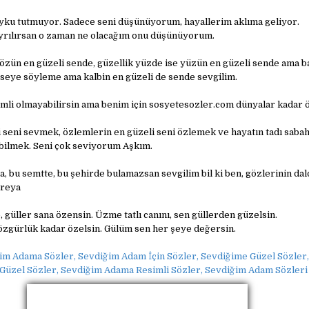
ku tutmuyor. Sadece seni düşünüyorum, hayallerim aklıma geliyor.
yrılırsan o zaman ne olacağım onu düşünüyorum.
sözün en güzeli sende, güzellik yüzde ise yüzün en güzeli sende ama 
mseye söyleme ama kalbin en güzeli de sende sevgilim.
emli olmayabilirsin ama benim için sosyetesozler.com dünyalar kadar 
i seni sevmek, özlemlerin en güzeli seni özlemek ve hayatın tadı sabah
bilmek. Seni çok seviyorum Aşkım.
, bu semtte, bu şehirde bulamazsan sevgilim bil ki ben, gözlerinin dal
üreya
güller sana özensin. Üzme tatlı canını, sen güllerden güzelsin.
özgürlük kadar özelsin. Gülüm sen her şeye değersin.
im Adama Sözler, Sevdiğim Adam İçin Sözler, Sevdiğime Güzel Sözler
Güzel Sözler, Sevdiğim Adama Resimli Sözler, Sevdiğim Adam Sözleri