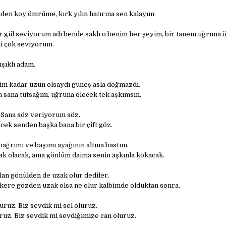
den koy ömrüme, kırk yılın hatırına sen kalayım.
 gül seviyorum adı bende saklı o benim her şeyim, bir tanem uğruna ö
i çok seviyorum.
şıklı adam.
im kadar uzun olsaydı güneş asla doğmazdı.
n sana tutsağım, uğruna ölecek tek aşkımsın.
 Sana söz veriyorum söz.
k senden başka bana bir çift göz.
bağrımı ve başımı ayağının altına bastım.
k olacak, ama gönlüm daima senin aşkınla kokacak.
an gönülden de uzak olur dediler.
kere gözden uzak olsa ne olur kalbimde olduktan sonra.
uruz. Biz sevdik mi sel oluruz.
uruz. Biz sevdik mi sevdiğimize can oluruz.