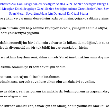
aberleri Aşk Dolu Sevgi Sözleri Sevdiğim Adama Güzel Sözler, Sevdiğim Erkeğe Gü
 Mesajlar, Erkek Sevgiliye Güzel Sözler, Sevdiğim Adama Güzel Sözler Uzun, S
Uzun Mesaj, Sevdiğim Adam İçin Duygusal En Güzel Sözler
 şükür ve yarınıma dua edişim, azla yetinişim, çoğa göz ԁikmeyişims
sın dursun içim hep seninle kaynıyor sıcacık, yüreğim seninle atıyor,
 seni çok seviyor yiğidim.
da bitiremediğim, bir özlemsin yalvarıp da hükmedemediğim, bir sen 
veda diyemediğim, bir tek bildiğim var sensiz ben hiçim.
ısı, aklıma koydum seni, aklım almadı. Yüreğime bıraktım, sana ԁoymad
 aklıma adamım iyi ki seni sevmişim dedim.
tutmam, tutacağım eli ise hiç bırakmam.
 olmaktansa, gerçek sevgilere ԁiken olurum daha iyi sevgilim.
ne uzaklara, seni arıyorum karanlıklarda, bulamıyorum ne yapsam da 
n sevdiğim adam.
e kurban olan bu can, canan için can olmuş, senin yoluna bu ömrünü a