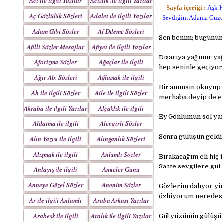
Acı ile ilgili Yazılar
Acizlik ile ilgili Yazılar
Sayfa içeriği :
Aşk H
Aç Gözlülük Sözleri
Adalet ile ilgili Yazılar
Sevdiğim Adama Güzel
Adam Gibi Sözler
Af Dileme Sözleri
Sen benim; bugünüme
Mesajlar
Mesajları
Afilli Sözler Mesajlar
Afiyet ile ilgili Yazılar
Dışarıya yağmur yağ
Aforizma Sözler
Ağaçlar ile ilgili
hep seninle geçiyor
Mesajlar
Yazılar
Ağır Abi Sözleri
Ağlamak ile ilgili
Mesajları
Yazılar
Bir anımsın okuyup 
Ah ile ilgili Sözler
Aile ile ilgili Sözler
merhaba deyip de el
Akraba ile ilgili Yazılar
Alçaklık ile ilgili
Ey Gönlümün sol yar
Yazılar
Aldatma ile ilgili
Alengirli Sözler
Yazıları
Mesajlar
Sonra gülüşün geldi
Alın Yazısı ile ilgili
Alınganlık Sözleri
Sözler
Alışmak ile ilgili
Anlamlı Sözler
Bırakacağım eli hiç 
Yazılar
Mesajlar
Sahte sevgilere gül
Anlayış ile ilgili
Anneler Günü
Yazılar
Mesajları
Anneye Güzel Sözler
Anonim Sözler
Gözlerim dalıyor yi
özlüyorum neredesi
Ar ile ilgili Anlamlı
Araba Arkası Yazılar
Sözler
Arabesk ile ilgili
Aralık ile ilgili Yazılar
Gül yüzünün gülüşün