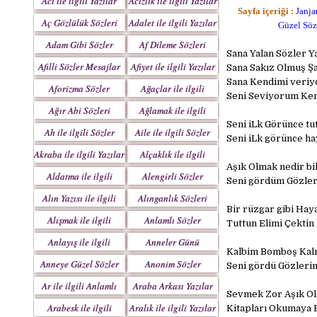
Acı ile ilgili Yazılar
Acizlik ile ilgili Yazılar
Sayfa içeriği :
Janja
Aç Gözlülük Sözleri
Adalet ile ilgili Yazılar
Güzel Söz
Adam Gibi Sözler
Af Dileme Sözleri
Sana Yalan Sözler 
Mesajlar
Mesajları
Afilli Sözler Mesajlar
Afiyet ile ilgili Yazılar
Sana Sakız Olmuş Ş
Sana Kendimi veriy
Aforizma Sözler
Ağaçlar ile ilgili
Seni Seviyorum Ken
Mesajlar
Yazılar
Ağır Abi Sözleri
Ağlamak ile ilgili
Mesajları
Yazılar
Seni iLk Görünce tu
Ah ile ilgili Sözler
Aile ile ilgili Sözler
Seni iLk görünce ha
Akraba ile ilgili Yazılar
Alçaklık ile ilgili
Aşık Olmak nedir 
Yazılar
Aldatma ile ilgili
Alengirli Sözler
Seni gördüm Gözler
Yazıları
Mesajlar
Alın Yazısı ile ilgili
Alınganlık Sözleri
Bir rüzgar gibi Hay
Sözler
Alışmak ile ilgili
Anlamlı Sözler
Tuttun Elimi Çektin
Yazılar
Mesajlar
Anlayış ile ilgili
Anneler Günü
Kalbim Bomboş Kalm
Yazılar
Mesajları
Anneye Güzel Sözler
Anonim Sözler
Seni gördü Gözlerim
Ar ile ilgili Anlamlı
Araba Arkası Yazılar
Sevmek Zor Aşık Ol
Sözler
Arabesk ile ilgili
Aralık ile ilgili Yazılar
Kitapları Okumaya 