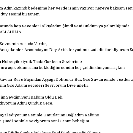
ta Adın kazındı bedenime her yerde ismin yazıyor nereye baksam se
 duy sesimi birtanem.
atımda hep Sevenleri Alkışladım Şimdi Seni Buldum ya yalnızlığımda
 ALLAHIMA.
r Sevmenin Acısıda Vardır,
ı çekenler Arasındayım Duy Artık feryadımı uzat elini bekliyorum Se
n Nöbetçileriydik Taaki Gözlerin Gözlerime
nra aşık oldum sana beklediğim sendin hoş geldin dünyama aşkım.
Kaynar Suyu Başından Aşşağı Döktürür Buz Gibi Suyun içinde yüzdürü
nim Gibi Adamı geceleri Seviyorum Diye inletir.
bim Sevdim Seni Kalbim Oldu Deli,
klıyorum Adını gündüz Gece.
hayal ediyorum Seninle Umutlarımı Bağladım Kalbine
 şimdi Seninle Seviyorum seni Canım bebeğim.
sen Bütün Sesler kulağıma Seni Söylüyor gibi Oluyor