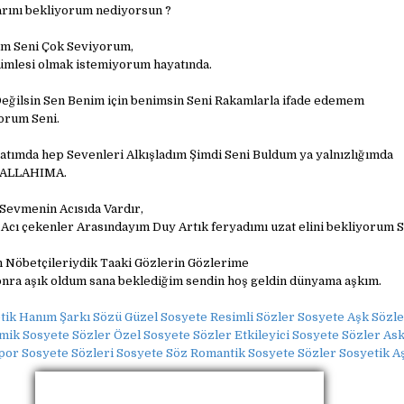
rını bekliyorum nediyorsun ?
um Seni Çok Seviyorum,
ümlesi olmak istemiyorum hayatında.
Değilsin Sen Benim için benimsin Seni Rakamlarla ifade edemem
orum Seni.
atımda hep Sevenleri Alkışladım Şimdi Seni Buldum ya yalnızlığımda
 ALLAHIMA.
r Sevmenin Acısıda Vardır,
ı çekenler Arasındayım Duy Artık feryadımı uzat elini bekliyorum S
n Nöbetçileriydik Taaki Gözlerin Gözlerime
nra aşık oldum sana beklediğim sendin hoş geldin dünyama aşkım.
tik Hanım Şarkı Sözü Güzel Sosyete Resimli Sözler Sosyete Aşk Sözl
mik Sosyete Sözler Özel Sosyete Sözler Etkileyici Sosyete Sözler As
por Sosyete Sözleri Sosyete Söz Romantik Sosyete Sözler Sosyetik A