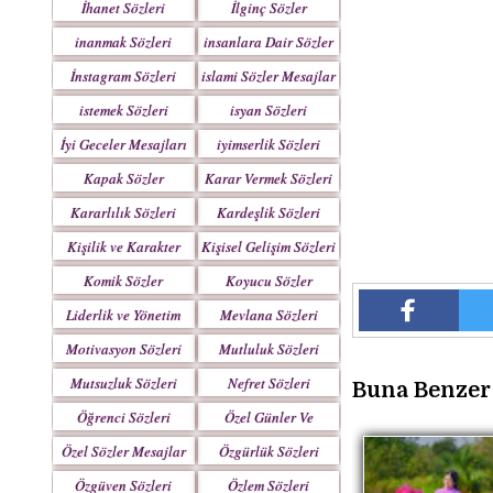
İhanet Sözleri
İlginç Sözler
inanmak Sözleri
insanlara Dair Sözler
İnstagram Sözleri
islami Sözler Mesajlar
istemek Sözleri
isyan Sözleri
İyi Geceler Mesajları
iyimserlik Sözleri
Kapak Sözler
Karar Vermek Sözleri
Kararlılık Sözleri
Kardeşlik Sözleri
Kişilik ve Karakter
Kişisel Gelişim Sözleri
Sözleri
Komik Sözler
Koyucu Sözler
Liderlik ve Yönetim
Mevlana Sözleri
Sözleri
Motivasyon Sözleri
Mutluluk Sözleri
Mutsuzluk Sözleri
Nefret Sözleri
Buna Benzer 
Öğrenci Sözleri
Özel Günler Ve
Haftalar
Özel Sözler Mesajlar
Özgürlük Sözleri
Özgüven Sözleri
Özlem Sözleri