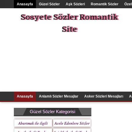
Anasayfa
Güzel Sözler
Aşk Sözleri
Romantik Sözler
Özel
Sosyete Sözler Romantik
Site
Anasayfa
Anlamlı Sözler Mesajlar
Asker Sözleri Mesajları
A
Güzel Sözler Kategorisi
Abartmak ile ilgili
Acele Edenlere Sözler
Yazılar