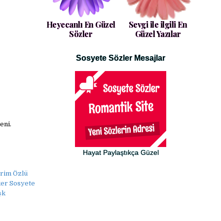
Heyecanlı En Güzel
Sevgi ile ilgili En
Sözler
Güzel Yazılar
Sosyete Sözler Mesajlar
eni.
Hayat Paylaştıkça Güzel
erim Özlü
ker Sosyete
şk