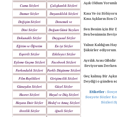
Yazılar
Aşık Oldum Yorumla
Cuma Sözleri
Çalışkanlık Sözleri
Damar Sözler
Dayanıklılık Sözleri
Kısa Ve öz Sölüyor
Kısa Aşkların Son C
Değişim Sözleri
Denemek ve
Çabalamak Sözleri
Sen Benim için Bir 
Dini Sözler
Doğum Günü Yazıları
Sen benimsin Seviy
Dokunaklı Sözler
Duygusal Sözler
Yalnız Kaldığım Hay
Eğitim ve Öğretim
En iyi Sözler
Şükürler ediyorum
Sözleri
Espirili Sözler
Etkileyici Sözler
Ayrılık Acısı Gibidi
Eyleme Geçme Sözleri
Facebook Sözleri
Seviyorum Derken Ac
Farkındalık Sözleri
Farklı Düşünme Sözleri
Geç kalmış Bir Aşkı
Film Replikleri
Girişimcilik Sözleri
Deydiği o günden so
Günaydın Sözleri
Güzel Sözler
Etiketler :
Sosye
Hasret Sözleri
Hayal ve Düş Sözleri
Sosyete Sözler Ko
Hayata Dair Sözler
Hedef ve Amaç Sözleri
Sözleri S
ibretlik Sözler
iğneli Sözler