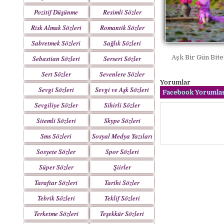
Pozitif Düşünme
Resimli Sözler
Sözleri
Risk Almak Sözleri
Romantik Sözler
Sabretmek Sözleri
Sağlık Sözleri
Aşk Bir Gün Bite
Sebastian Sözleri
Serseri Sözler
Sert Sözler
Sevenlere Sözler
Yorumlar
Sevgi Sözleri
Sevgi ve Aşk Sözleri
Facebook Yorumlar
Sevgiliye Sözler
Sihirli Sözler
Sitemli Sözleri
Skype Sözleri
Sms Sözleri
Sosyal Medya Yazıları
Sosyete Sözler
Spor Sözleri
Mesajlar
Süper Sözler
Şiirler
Taraftar Sözleri
Tarihi Sözler
Tebrik Sözleri
Teklif Sözleri
Terketme Sözleri
Teşekkür Sözleri