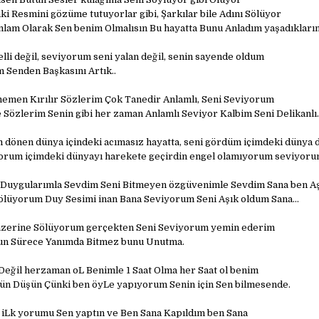
 Resmini gözüme tutuyorlar gibi, Şarkılar bile Adını Sölüyor
lam Olarak Sen benim Olmalısın Bu hayatta Bunu Anladım yaşadıkları
i değil, seviyorum seni yalan değil, senin sayende oldum
 Senden Başkasını Artık..
hemen Kırılır Sözlerim Çok Tanedir Anlamlı, Seni Seviyorum
 Sözlerim Senin gibi her zaman Anlamlı Seviyor Kalbim Seni Delikanlı.
 dönen dünya içindeki acımasız hayatta, seni gördüm içimdeki dünya
orum içimdeki dünyayı harekete geçirdin engel olamıyorum seviyorum
l Duygularımla Sevdim Seni Bitmeyen özgüvenimle Sevdim Sana ben A
ölüyorum Duy Sesimi inan Bana Seviyorum Seni Aşık oldum Sana…
üzerine Sölüyorum gerçekten Seni Seviyorum yemin ederim
un Sürece Yanımda Bitmez bunu Unutma.
eğil herzaman oL Benimle 1 Saat Olma her Saat ol benim
gün Düşün Çünki ben öyLe yapıyorum Senin için Sen bilmesende.
iLk yorumu Sen yaptın ve Ben Sana Kapıldım ben Sana