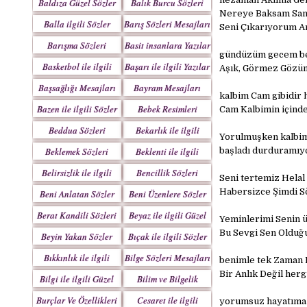
Baldıza Güzel Sözler
Balık Burcu Sözleri
Nereye Baksam Sanki
Balla ilgili Sözler
Barış Sözleri Mesajları
Seni Çıkarıyorum An
Barışma Sözleri
Basit insanlara Yazılar
gündüzüm gecem bell
Mesajları
Basketbol ile ilgili
Başarı ile ilgili Yazılar
Aşık, Görmez Gözüm
Sözler
Başsağlığı Mesajları
Bayram Mesajları
kalbim Cam gibidir 
Sözleri
Bazen ile ilgili Sözler
Bebek Resimleri
Cam Kalbimin içinde
Mesajlar
Beddua Sözleri
Bekarlık ile ilgili
Yorulmuşken kalbim
Mesajları
Sözler
Beklemek Sözleri
Beklenti ile ilgili
başladı durduramıy
Sözler
Belirsizlik ile ilgili
Bencillik Sözleri
Seni tertemiz Hela
Sözler
Mesajları
Habersizce Şimdi S
Beni Anlatan Sözler
Beni Üzenlere Sözler
Berat Kandili Sözleri
Beyaz ile ilgili Güzel
Yeminlerimi Senin 
Mesajları
Sözler
Bu Sevgi Sen Olduğ
Beyin Yakan Sözler
Bıçak ile ilgili Sözler
Bıkkınlık ile ilgili
Bilge Sözleri Mesajları
benimle tek Zaman D
Sözler
Bir Anlık Değil her
Bilgi ile ilgili Güzel
Bilim ve Bilgelik
Sözler
Sözleri
Burçlar Ve Özellikleri
Cesaret ile ilgili
yorumsuz hayatıma 