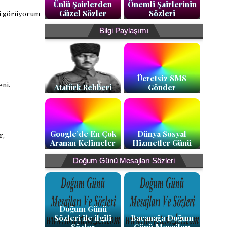
Ünlü Şairlerden
Önemli Şairlerinin
Güzel Sözler
Sözleri
ni görüyorum
Bilgi Paylaşımı
Ücretsiz SMS
ni.
Atatürk Rehberi
Gönder
Google’de En Çok
Dünya Sosyal
r,
Aranan Kelimeler
Hizmetler Günü
Doğum Günü Mesajları Sözleri
Doğum Günü
Sözleri ile ilgili
Bacanağa Doğum