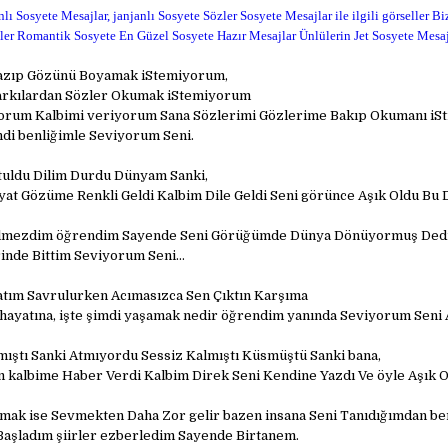
nlı Sosyete Mesajlar, janjanlı Sosyete Sözler Sosyete Mesajlar ile ilgili görseller B
ler Romantik Sosyete En Güzel Sosyete Hazır Mesajlar Ünlülerin Jet Sosyete Mesaj
Yazıp Gözünü Boyamak iStemiyorum,
arkılardan Sözler Okumak iStemiyorum
orum Kalbimi veriyorum Sana Sözlerimi Gözlerime Bakıp Okumanı iS
di benliğimle Seviyorum Seni.
tuldu Dilim Durdu Dünyam Sanki,
yat Gözüme Renkli Geldi Kalbim Dile Geldi Seni görünce Aşık Oldu Bu De
bilmezdim öğrendim Sayende Seni Görüğümde Dünya Dönüyormuş Ded
inde Bittim Seviyorum Seni…
atım Savrulurken Acımasızca Sen Çıktın Karşıma
 hayatına, işte şimdi yaşamak nedir öğrendim yanında Seviyorum Seni 
ıştı Sanki Atmıyordu Sessiz Kalmıştı Küsmüştü Sanki bana,
 kalbime Haber Verdi Kalbim Direk Seni Kendine Yazdı Ve öyle Aşık 
mak ise Sevmekten Daha Zor gelir bazen insana Seni Tanıdığımdan be
Başladım şiirler ezberledim Sayende Birtanem.