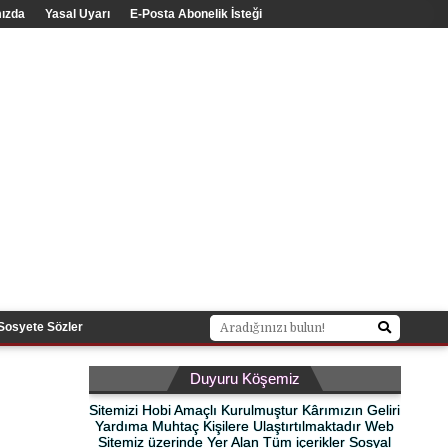
ızda
Yasal Uyarı
E-Posta Abonelik İsteği
Sosyete Sözler
Duyuru Köşemiz
Sitemizi Hobi Amaçlı Kurulmuştur Kârımızın Geliri
Yardıma Muhtaç Kişilere Ulaştırtılmaktadır Web
Sitemiz üzerinde Yer Alan Tüm içerikler Sosyal