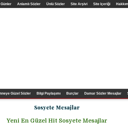
 Günler
Anlamlı Sözler
Ünlü Sözler
Site Arşivi
Site Içeriği
Hakkım
nneye Güzel Sözler
Bilgi Paylaşımı
Burçlar
Damar Sözler Mesajlar
Sosyete Mesajlar
Yeni En Güzel Hit Sosyete Mesajlar