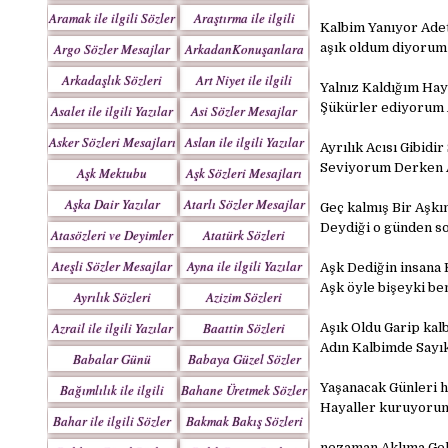
Yazılar
Aramak ile ilgili Sözler
Araştırma ile ilgili
Kalbim Yanıyor Ade
Sözler
Argo Sözler Mesajlar
ArkadanKonuşanlara
aşık oldum diyorum
Sözler
Arkadaşlık Sözleri
Art Niyet ile ilgili
Yalnız Kaldığım Hay
Mesajları
Yazılar
Şükürler ediyorum
Asalet ile ilgili Yazılar
Asi Sözler Mesajlar
Asker Sözleri Mesajları
Aslan ile ilgili Yazılar
Ayrılık Acısı Gibidi
Seviyorum Derken Ac
Aşk Mektubu
Aşk Sözleri Mesajları
Mektupları
Aşka Dair Yazılar
Atarlı Sözler Mesajlar
Geç kalmış Bir Aşkı
Deydiği o günden so
Atasözleri ve Deyimler
Atatürk Sözleri
Mesajları
Ateşli Sözler Mesajlar
Ayna ile ilgili Yazılar
Aşk Dediğin insana 
Aşk öyle bişeyki be
Ayrılık Sözleri
Azizim Sözleri
Mesajları
Mesajları
Azrail ile ilgili Yazılar
Baattin Sözleri
Aşık Oldu Garip kal
Mesajları
Adın Kalbimde Sayı
Babalar Günü
Babaya Güzel Sözler
Yaşanacak Günleri 
Bağımlılık ile ilgili
Bahane Üretmek Sözler
Hayaller kuruyorum
Yazılar
Bahar ile ilgili Sözler
Bakmak Bakış Sözleri
Yazılar
nezaman Aklıma Gel