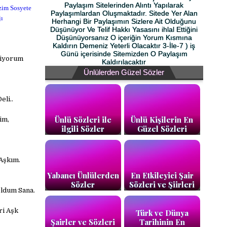
Paylaşım Sitelerinden Alıntı Yapılarak
izim Sosyete
Paylaşımlardan Oluşmaktadır. Sitede Yer Alan
ı
Herhangi Bir Paylaşımın Sizlere Ait Olduğunu
Düşünüyor Ve Telif Hakkı Yasasını ihlal Ettiğini
Düşünüyorsanız O içeriğin Yorum Kısmına
Kaldırın Demeniz Yeterli Olacaktır 3-İle-7 ) iş
Günü içerisinde Sitemizden O Paylaşım
tiyorum
Kaldırılacaktır
Ünlülerden Güzel Sözler
li..
Ünlü Sözleri ile
Ünlü Kişilerin En
im,
ilgili Sözler
Güzel Sözleri
Aşkım.
Yabancı Ünlülerden
En Etkileyici Şair
Sözler
Sözleri ve Şiirleri
Oldum Sana.
ri Aşk
Türk ve Dünya
Şairler ve Sözleri
Tarihinin En