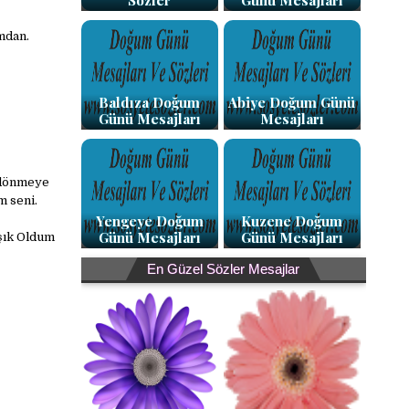
Sözler
Günü Mesajları
mdan.
Baldıza Doğum
Abiye Doğum Günü
Günü Mesajları
Mesajları
 dönmeye
 seni.
Yengeye Doğum
Kuzene Doğum
Günü Mesajları
Günü Mesajları
şık Oldum
En Güzel Sözler Mesajlar