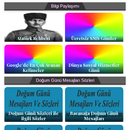
Bilgi Paylaşımı
Atatürk Rehberi
Ücretsiz SMS Gönder
Google’de En Çok Aranan
Dünya Sosyal Hizmetler
Kelimeler
Günü
Doğum Günü Mesajları Sözleri
Doğum Günü Sözleri ile
Bacanağa Doğum Günü
ilgili Sözler
Mesajları