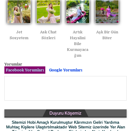
Jet
Ask Chat
Artık
Aşk Bir Gün
Sosyetem
Sözleri
Hayalini
Biter
Bile
Kurmayaca
ğım
Yorumlar
Facebook Yorumları
Google Yorumları
Duyuru Köşemiz
Sitemizi Hobi Amaçlı Kurulmuştur Kârımızın Geliri Yardıma
Muhtaç Kişilere Ulaştırtılmaktadır Web Sitemiz üzerinde Yer Alan