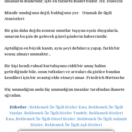
insanların ibadetidir; işte en faziletli ibadet budur. Hz. Hüseyin
Misafir umduğunu değil, bulduğunu yer. Ummak ile ilgili
Atasözleri
Bir gün daha doğdu sonsuz umutlar taşıyan eşsiz duygularla,
umarım bu gün de gelecek güzel günlerin habercisidir.
Aptallığın en büyük kanıtı, aynı şeyi defalarca yapıp, farklı bir
sonuç almayı ummaktır…
Bir kişi kendi ruhsal kurtuluşunu ciddi bir amaç haline
getirdiğinde bile, onun tutkuları ve arzuları da gizlice bundan
kendileri için bir avantaj elde etmeyi umar. Friedrich Nietzsche
Hiç ummadığım anda hiç ummadığım insanlar tarafından ihanete
uğradım.
Etiketler :
Beklemek İle İlgili Sözler Kısa, Beklemek İle İlgili
Yazılar, Beklemek İle İlgili Sözler Tumblr, Beklemek Sözleri
Kısa, Beklemek İle İlgili Güzel Sözler, Beklemek İle İlgili Anlamlı
Sözler, Beklemek İle İlgili Aşk Sözleri