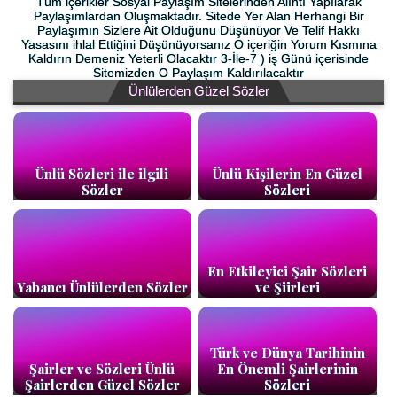
Tüm içerikler Sosyal Paylaşım Sitelerinden Alıntı Yapılarak
Paylaşımlardan Oluşmaktadır. Sitede Yer Alan Herhangi Bir
Paylaşımın Sizlere Ait Olduğunu Düşünüyor Ve Telif Hakkı
Yasasını ihlal Ettiğini Düşünüyorsanız O içeriğin Yorum Kısmına
Kaldırın Demeniz Yeterli Olacaktır 3-İle-7 ) iş Günü içerisinde
Sitemizden O Paylaşım Kaldırılacaktır
Ünlülerden Güzel Sözler
Ünlü Sözleri ile ilgili
Ünlü Kişilerin En Güzel
Sözler
Sözleri
En Etkileyici Şair Sözleri
Yabancı Ünlülerden Sözler
ve Şiirleri
Türk ve Dünya Tarihinin
Şairler ve Sözleri Ünlü
En Önemli Şairlerinin
Şairlerden Güzel Sözler
Sözleri