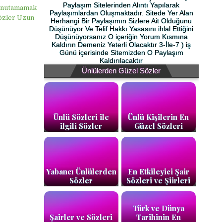
Paylaşım Sitelerinden Alıntı Yapılarak
, Unutamamak
Paylaşımlardan Oluşmaktadır. Sitede Yer Alan
Sözler Uzun
Herhangi Bir Paylaşımın Sizlere Ait Olduğunu
Düşünüyor Ve Telif Hakkı Yasasını ihlal Ettiğini
Düşünüyorsanız O içeriğin Yorum Kısmına
Kaldırın Demeniz Yeterli Olacaktır 3-İle-7 ) iş
Günü içerisinde Sitemizden O Paylaşım
Kaldırılacaktır
Ünlülerden Güzel Sözler
Ünlü Sözleri ile
Ünlü Kişilerin En
ilgili Sözler
Güzel Sözleri
Yabancı Ünlülerden
En Etkileyici Şair
Sözler
Sözleri ve Şiirleri
Türk ve Dünya
Şairler ve Sözleri
Tarihinin En