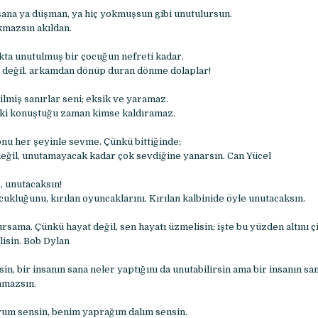
sana ya düşman, ya hiç yokmuşsun gibi unutulursun.
ıkmazsın akıldan.
kta unutulmuş bir çocuğun nefreti kadar.
r değil, arkamdan dönüp duran dönme dolaplar!
ilmiş sanırlar seni; eksik ve yaramaz.
 ki konuştuğu zaman kimse kaldıramaz.
onu her şeyinle sevme. Çünkü bittiğinde;
ğil, unutamayacak kadar çok sevdiğine yanarsın. Can Yücel
, unutacaksın!
ukluğunu, kırılan oyuncaklarını. Kırılan kalbinide öyle unutacaksın.
ama. Çünkü hayat değil, sen hayatı üzmelisin; işte bu yüzden altını çi
isin. Bob Dylan
sin, bir insanın sana neler yaptığını da unutabilirsin ama bir insanın san
amazsın.
um sensin, benim yaprağım dalım sensin.