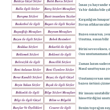
Baldıza Güzel Sözler
Balık Burcu Sözleri
İnsan ya hayrandır 
Balla ilgili Sözler
Barış Sözleri Mesajları
Ya bir dakika bile ç
Barışma Sözleri
Basit insanlara Yazılar
Kırgınlığım lunapar
Mesajları
Basketbol ile ilgili
Başarı ile ilgili Yazılar
Sorun atlıkarıncala
Sözler
Başsağlığı Mesajları
Bayram Mesajları
Bazen susarsın, yen
Sözleri
Bazen ile ilgili Sözler
Bebek Resimleri
Unutma, susan bilir
Mesajlar
Beddua Sözleri
Bekarlık ile ilgili
Birini seveceksen, 
Mesajları
Sözler
Beklemek Sözleri
Beklenti ile ilgili
Onu unutamamana de
Sözler
Belirsizlik ile ilgili
Bencillik Sözleri
Zaman lazım sadece
Sözler
Mesajları
Nasıl unuttuysan çoc
Beni Anlatan Sözler
Beni Üzenlere Sözler
Berat Kandili Sözleri
Beyaz ile ilgili Güzel
Unutamıyorsan umurs
Mesajları
Sözler
bazen üstünü çizmel
Beyin Yakan Sözler
Bıçak ile ilgili Sözler
Bıkkınlık ile ilgili
Bilge Sözleri Mesajları
Bir insanı unutabilir
Sözler
hissettirdiğini unut
Bilgi ile ilgili Güzel
Bilim ve Bilgelik
Sözler
Sözleri
Burçlar Ve Özellikleri
Cesaret ile ilgili
Benim toprağım suy