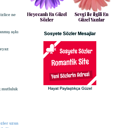
Heyecanlı En Güzel
Sevgi ile ilgili En
izlice ne
Sözler
Güzel Yazılar
anmış aşkı
Sosyete Sözler Mesajlar
beyaz
Hayat Paylaştıkça Güzel
k mutluluk
sözler uzun