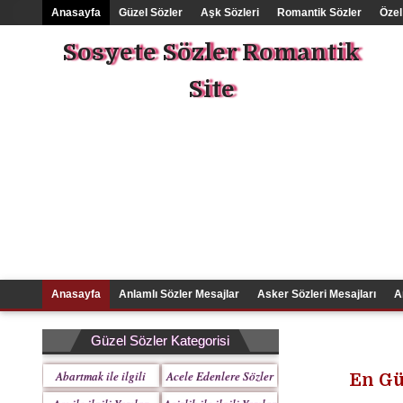
Anasayfa
Güzel Sözler
Aşk Sözleri
Romantik Sözler
Özel
Sosyete Sözler Romantik
Site
Anasayfa
Anlamlı Sözler Mesajlar
Asker Sözleri Mesajları
A
Güzel Sözler Kategorisi
Abartmak ile ilgili
Acele Edenlere Sözler
En Gü
Yazılar