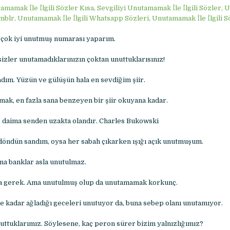
amamak İle İlgili Sözler Kısa, Sevgiliyi Unutamamak İle İlgili Sözler
Tumblr, Unutamamak İle İlgili Whatsapp Sözleri, Unutamamak İle İlgili 
ok iyi unutmuş numarası yaparım.
izler unutamadıklarınızın çoktan unuttuklarısınız!
m. Yüzün ve gülüşün hala en sevdiğim şiir.
mak, en fazla sana benzeyen bir şiir okuyana kadar.
 daima senden uzakta olandır. Charles Bukowski
öndün sandım, oysa her sabah çıkarken ışığı açık unutmuşum.
ma banklar asla unutulmaz.
a gerek. Ama unutulmuş olup da unutamamak korkunç.
ne kadar ağladığı geceleri unutuyor da, buna sebep olanı unutamıyor.
uttuklarımız. Söylesene, kaç peron sürer bizim yalnızlığımız?