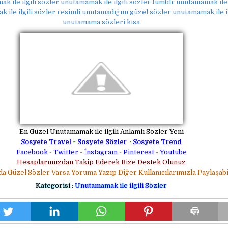
 ile ilgili sözler unutamamak ile ilgili sözler tumblr unutamamak ile 
 ile ilgili sözler resimli unutamadığım güzel sözler unutamamak ile ilg
unutamama sözleri kısa
En Güzel Unutamamak ile ilgili Anlamlı Sözler Yeni
Sosyete Travel
~
Sosyete Sözler
~
Sosyete Trend
Facebook
-
Twitter
-
İnstagram
-
Pinterest
-
Youtube
Hesaplarımızdan Takip Ederek Bize Destek Olunuz
da Güzel Sözler Varsa Yoruma Yazıp Diğer Kullanıcılarımızla Paylaşabil
Kategorisi :
Unutamamak ile ilgili Sözler