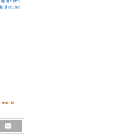
ilgili uzun
ili şiirler
irsiniz.