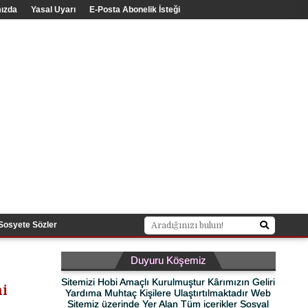
ızda
Yasal Uyarı
E-Posta Abonelik İsteği
Sosyete Sözler
Duyuru Köşemiz
Sitemizi Hobi Amaçlı Kurulmuştur Kârımızın Geliri
ni
Yardıma Muhtaç Kişilere Ulaştırtılmaktadır Web
Sitemiz üzerinde Yer Alan Tüm içerikler Sosyal