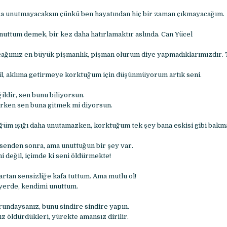
ca unutmayacaksın çünkü ben hayatından hiç bir zaman çıkmayacağım.
nuttum demek, bir kez daha hatırlamaktır aslında. Can Yücel
ağımız en büyük pişmanlık, pişman olurum diye yapmadıklarımızdır. 
l, aklıma getirmeye korktuğum için düşünmüyorum artık seni.
ldir, sen bunu biliyorsun.
rken sen buna gitmek mi diyorsun.
ğüm ışığı daha unutamazken, korktuğum tek şey bana eskisi gibi bakm
senden sonra, ama unuttuğun bir şey var.
i değil, içimde ki seni öldürmekte!
artan sensizliğe kafa tuttum. Ama mutlu ol!
yerde, kendimi unuttum.
rundaysanız, bunu sindire sindire yapın.
z öldürdükleri, yürekte amansız dirilir.