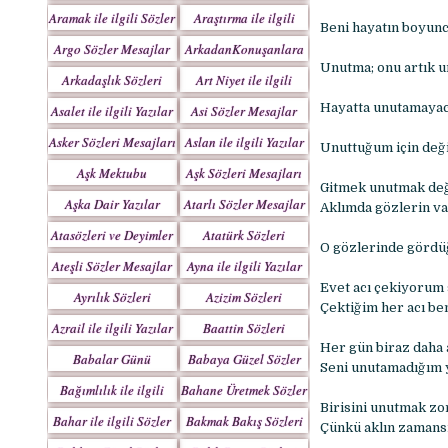
Yazılar
Aramak ile ilgili Sözler
Araştırma ile ilgili
Beni hayatın boyun
Sözler
Argo Sözler Mesajlar
ArkadanKonuşanlara
Unutma; onu artık u
Sözler
Arkadaşlık Sözleri
Art Niyet ile ilgili
Mesajları
Yazılar
Hayatta unutamayac
Asalet ile ilgili Yazılar
Asi Sözler Mesajlar
Asker Sözleri Mesajları
Aslan ile ilgili Yazılar
Unuttuğum için deği
Aşk Mektubu
Aşk Sözleri Mesajları
Gitmek unutmak deği
Mektupları
Aşka Dair Yazılar
Atarlı Sözler Mesajlar
Aklımda gözlerin va
Atasözleri ve Deyimler
Atatürk Sözleri
O gözlerinde gördü
Mesajları
Ateşli Sözler Mesajlar
Ayna ile ilgili Yazılar
Evet acı çekiyorum 
Ayrılık Sözleri
Azizim Sözleri
Çektiğim her acı ben
Mesajları
Mesajları
Azrail ile ilgili Yazılar
Baattin Sözleri
Mesajları
Her gün biraz daha 
Babalar Günü
Babaya Güzel Sözler
Seni unutamadığım 
Bağımlılık ile ilgili
Bahane Üretmek Sözler
Birisini unutmak zo
Yazılar
Bahar ile ilgili Sözler
Bakmak Bakış Sözleri
Çünkü aklın zamansı
Yazılar