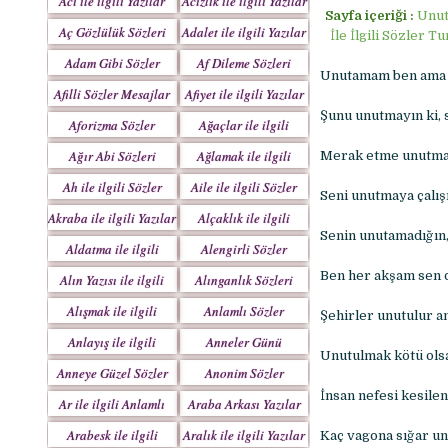
Acı ile ilgili Yazılar
Acizlik ile ilgili Yazılar
Sayfa içeriği :
Unut
Aç Gözlülük Sözleri
Adalet ile ilgili Yazılar
İle İlgili Sözler 
Adam Gibi Sözler
Af Dileme Sözleri
Unutamam ben ama ç
Mesajlar
Mesajları
Afilli Sözler Mesajlar
Afiyet ile ilgili Yazılar
Şunu unutmayın ki, s
Aforizma Sözler
Ağaçlar ile ilgili
Mesajlar
Yazılar
Ağır Abi Sözleri
Ağlamak ile ilgili
Merak etme unutmadı
Mesajları
Yazılar
Ah ile ilgili Sözler
Aile ile ilgili Sözler
Seni unutmaya çalış
Akraba ile ilgili Yazılar
Alçaklık ile ilgili
Senin unutamadığın,
Yazılar
Aldatma ile ilgili
Alengirli Sözler
Yazıları
Mesajlar
Ben her akşam sen d
Alın Yazısı ile ilgili
Alınganlık Sözleri
Sözler
Alışmak ile ilgili
Anlamlı Sözler
Şehirler unutulur a
Yazılar
Mesajlar
Anlayış ile ilgili
Anneler Günü
Unutulmak kötü ols
Yazılar
Mesajları
Anneye Güzel Sözler
Anonim Sözler
İnsan nefesi kesile
Ar ile ilgili Anlamlı
Araba Arkası Yazılar
Sözler
Arabesk ile ilgili
Aralık ile ilgili Yazılar
Kaç vagona sığar un