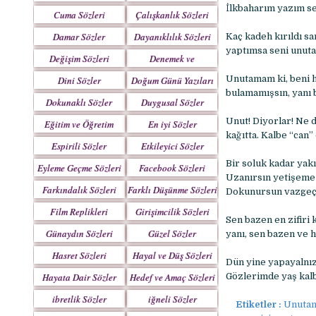
Yazılar
İlkbaharım yazım se
Cuma Sözleri
Çalışkanlık Sözleri
Damar Sözler
Dayanıklılık Sözleri
Kaç kadeh kırıldı s
yaptımsa seni unut
Değişim Sözleri
Denemek ve
Çabalamak Sözleri
Unutamam ki, beni h
Dini Sözler
Doğum Günü Yazıları
bulamamışsın, yanı 
Dokunaklı Sözler
Duygusal Sözler
Unut! Diyorlar! Ne d
Eğitim ve Öğretim
En iyi Sözler
kağıtta. Kalbe “can” 
Sözleri
Espirili Sözler
Etkileyici Sözler
Bir soluk kadar yakı
Eyleme Geçme Sözleri
Facebook Sözleri
Uzanırsın yetişeme
Farkındalık Sözleri
Farklı Düşünme Sözleri
Dokunursun vazgeç
Film Replikleri
Girişimcilik Sözleri
Sen bazen en zifiri
Günaydın Sözleri
Güzel Sözler
yanı, sen bazen ve 
Hasret Sözleri
Hayal ve Düş Sözleri
Dün yine yapayalnız
Hayata Dair Sözler
Hedef ve Amaç Sözleri
Gözlerimde yaş kal
ibretlik Sözler
iğneli Sözler
Etiketler :
Unutama