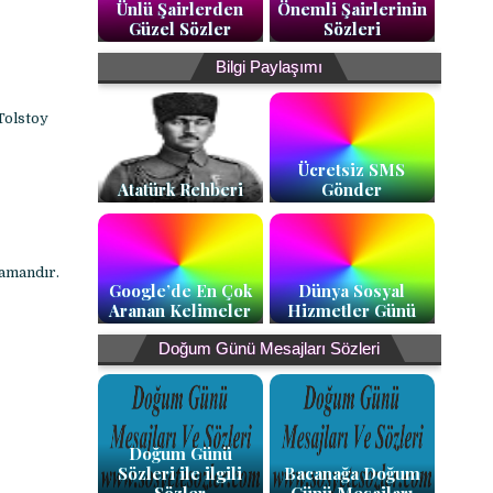
Ünlü Şairlerden
Önemli Şairlerinin
Güzel Sözler
Sözleri
Bilgi Paylaşımı
Tolstoy
Ücretsiz SMS
Atatürk Rehberi
Gönder
amandır.
Google’de En Çok
Dünya Sosyal
Aranan Kelimeler
Hizmetler Günü
Doğum Günü Mesajları Sözleri
Doğum Günü
Sözleri ile ilgili
Bacanağa Doğum