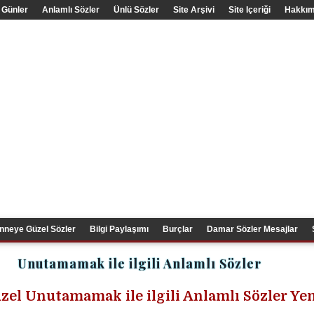
 Günler
Anlamlı Sözler
Ünlü Sözler
Site Arşivi
Site Içeriği
Hakkım
nneye Güzel Sözler
Bilgi Paylaşımı
Burçlar
Damar Sözler Mesajlar
Unutamamak ile ilgili Anlamlı Sözler
zel Unutamamak ile ilgili Anlamlı Sözler Ye