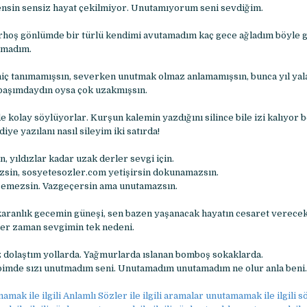
nsin sensiz hayat çekilmiyor. Unutamıyorum seni sevdiğim.
arhoş gönlümde bir türlü kendimi avutamadım kaç gece ağladım böyle g
amadım.
iç tanımamışsın, severken unutmak olmaz anlamamışsın, bunca yıl yal
başımdaydın oysa çok uzakmışsın.
e kolay söylüyorlar. Kurşun kalemin yazdığını silince bile izi kalıyor 
diye yazılanı nasıl sileyim iki satırda!
n, yıldızlar kadar uzak derler sevgi için.
zsin, sosyetesozler.com yetişirsin dokunamazsın.
emezsin. Vazgeçersin ama unutamazsın.
 karanlık gecemin güneşi, sen bazen yaşanacak hayatın cesaret verece
her zaman sevgimin tek nedeni.
 dolaştım yollarda. Yağmurlarda ıslanan bomboş sokaklarda.
bimde sızı unutmadım seni. Unutamadım unutamadım ne olur anla beni.
mak ile ilgili Anlamlı Sözler ile ilgili aramalar unutamamak ile ilgili 