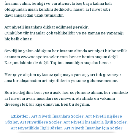
İnsanın yalnız benliği ve yaratıcısıyla baş başa kalma hali
olduğundan insan kendini dedikodu, haset, art niyet gibi
davranışlardan uzak tutmalıdır.
Art niyetli insanlara dikkat edilmesi gerekir.
Çünkü bu tür insanlar çok tehlikelidir ve ne zaman ne yapacağı
hiç belli olmaz.
Sevdiğim yakın olduğum her insanın altında art niyet bir bencilik
aramam www.sosyetesozler.com bence benim suçum değil.
Karşımdakinin de değil. Toptan insanlığın suçu bu bence.
Her şeye alıştım uykusuz çalışmaya yarı aç yarı tok gezmeye
ama bir alışamadım art niyetlilerin yüzüme gülümsemesine.
Ben bu değilim, ben yüzü asık, her söylenene alınan, her cümlede
art niyet arayan, insanları sevmeyen, etrafında en yakınım
diyeceği tek bir kişi olmayan. Ben bu değilim.
Etiketler :
Art Niyetli İnsanlara Sözler, Art Niyetli Kişilere
Sözler, Art Niyetlilere Sözler, Art Niyetli İnsanlarla İlgili Sözler,
Art Niyetlilikle İlgili Sözler, Art Niyetli İnsanlar İçin Sözler