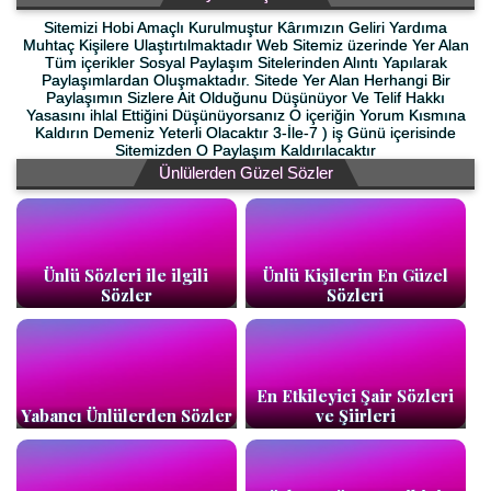
Sitemizi Hobi Amaçlı Kurulmuştur Kârımızın Geliri Yardıma
Muhtaç Kişilere Ulaştırtılmaktadır Web Sitemiz üzerinde Yer Alan
Tüm içerikler Sosyal Paylaşım Sitelerinden Alıntı Yapılarak
Paylaşımlardan Oluşmaktadır. Sitede Yer Alan Herhangi Bir
Paylaşımın Sizlere Ait Olduğunu Düşünüyor Ve Telif Hakkı
Yasasını ihlal Ettiğini Düşünüyorsanız O içeriğin Yorum Kısmına
Kaldırın Demeniz Yeterli Olacaktır 3-İle-7 ) iş Günü içerisinde
Sitemizden O Paylaşım Kaldırılacaktır
Ünlülerden Güzel Sözler
Ünlü Sözleri ile ilgili
Ünlü Kişilerin En Güzel
Sözler
Sözleri
En Etkileyici Şair Sözleri
Yabancı Ünlülerden Sözler
ve Şiirleri