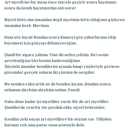
Art niyetli ise bir insan önce sizi ele geçirir sonra hayatınızı
sonra da kendi hayatınızdan sizi sürer.
Niyeti kötü olan insandan değil niyetinin kötü olduğunu gizleyen
insandan kork. Mevlana
Sana söz hayat! Bundan sonra kimseyi göz çukurlarıma ekip
büyümesi için gözyaşı dökmeyeceğim.
Şimdi bir sigara yaktım. Yine iki nefes çektim. Biri senin
şerefsizliğine biri benim kadersizliğime.
İkiyüzlü insanlar kendilerini aynada hangi yüzleriyle görürse
görsünler gerçek onların iki yüzünü de sergiler.
Ne senden rüku artık ne de benden kıyam. Bundan sonra;
selamun aleyküm aleyküm selam. Fuzuli
Daha düne kadar iyi niyetliler vardı. Bir de art niyetliler.
Şimdilerde yeni bir tür peydah oldu, niyeti belirsizler.
Kendini zeki sayan art niyetlilere bir sözüm var: Tilkiden
kurnazı yok ama pazar onun postuyla dolu.