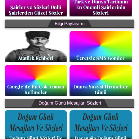
Türk ve Dünya Tarihinin
Şairler ve Sözleri Ünlü
En Önemli Şairlerinin
Şairlerden Güzel Sözler
Sözleri
Bilgi Paylaşımı
Atatürk Rehberi
Ücretsiz SMS Gönder
Google’de En Çok Aranan
Dünya Sosyal Hizmetler
Kelimeler
Günü
Doğum Günü Mesajları Sözleri
Doğum Günü Sözleri ile
Bacanağa Doğum Günü