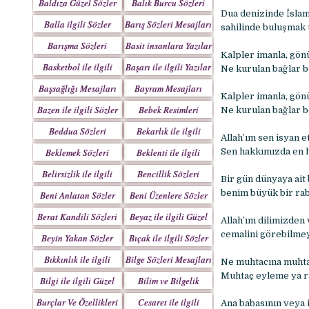
Baldıza Güzel Sözler
Balık Burcu Sözleri
Dua denizinde İslam
Balla ilgili Sözler
Barış Sözleri Mesajları
sahilinde buluşmak
Barışma Sözleri
Basit insanlara Yazılar
Kalpler imanla, gön
Mesajları
Basketbol ile ilgili
Başarı ile ilgili Yazılar
Ne kurulan bağlar b
Sözler
Başsağlığı Mesajları
Bayram Mesajları
Kalpler imanla, gön
Sözleri
Bazen ile ilgili Sözler
Bebek Resimleri
Ne kurulan bağlar b
Mesajlar
Beddua Sözleri
Bekarlık ile ilgili
Allah’ım sen isyan et
Mesajları
Sözler
Beklemek Sözleri
Beklenti ile ilgili
Sen hakkımızda en ha
Sözler
Belirsizlik ile ilgili
Bencillik Sözleri
Bir gün dünyaya ait
Sözler
Mesajları
benim büyük bir rab
Beni Anlatan Sözler
Beni Üzenlere Sözler
Berat Kandili Sözleri
Beyaz ile ilgili Güzel
Allah’ım dilimizden
Mesajları
Sözler
cemalini görebilmeyi
Beyin Yakan Sözler
Bıçak ile ilgili Sözler
Bıkkınlık ile ilgili
Bilge Sözleri Mesajları
Ne muhtacına muhtaç
Sözler
Muhtaç eyleme ya ra
Bilgi ile ilgili Güzel
Bilim ve Bilgelik
Sözler
Sözleri
Burçlar Ve Özellikleri
Cesaret ile ilgili
Ana babasının veya i