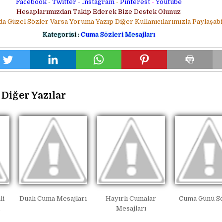
Facebook
-
Twitter
-
İnstagram
-
Pinterest
-
Youtube
Hesaplarımızdan Takip Ederek Bize Destek Olunuz
da Güzel Sözler Varsa Yoruma Yazıp Diğer Kullanıcılarımızla Paylaşabil
Kategorisi :
Cuma Sözleri Mesajları
Diğer Yazılar
li
Dualı Cuma Mesajları
Hayırlı Cumalar
Cuma Günü Sö
Mesajları