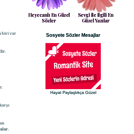
Heyecanlı En Güzel
Sevgi ile ilgili En
Sözler
Güzel Yazılar
 biri var
Sosyete Sözler Mesajlar
dir.
ır.
Hayat Paylaştıkça Güzel
karşı
dun
alar.