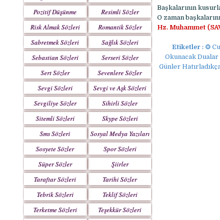
Başkalarının kusurla
Pozitif Düşünme
Resimli Sözler
O zaman başkalarını
Sözleri
Risk Almak Sözleri
Romantik Sözler
Hz. Muhammet (SAV)
Sabretmek Sözleri
Sağlık Sözleri
Etiketler :
❂ Cu
Sebastian Sözleri
Serseri Sözler
Okunacak Dualar 
Günler Hatırladıkç
Sert Sözler
Sevenlere Sözler
Sevgi Sözleri
Sevgi ve Aşk Sözleri
Sevgiliye Sözler
Sihirli Sözler
Sitemli Sözleri
Skype Sözleri
Sms Sözleri
Sosyal Medya Yazıları
Sosyete Sözler
Spor Sözleri
Mesajlar
Süper Sözler
Şiirler
Taraftar Sözleri
Tarihi Sözler
Tebrik Sözleri
Teklif Sözleri
Terketme Sözleri
Teşekkür Sözleri