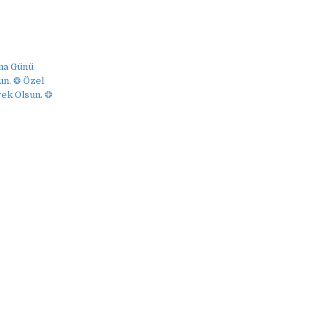
uma Günü
un. ❂ Özel
rek Olsun. ❂