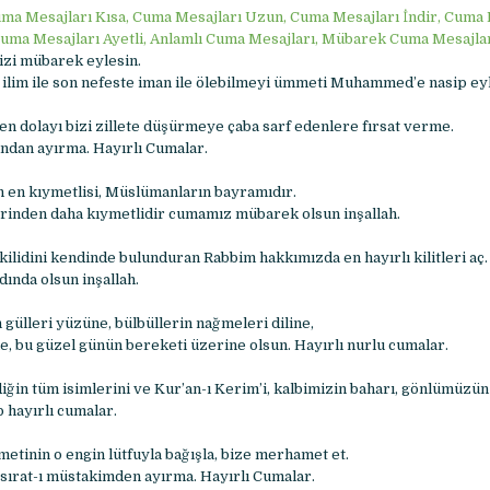
ma Mesajları Kısa, Cuma Mesajları Uzun, Cuma Mesajları İndir, Cuma 
Cuma Mesajları Ayetli, Anlamlı Cuma Mesajları, Mübarek Cuma Mesajla
zi mübarek eylesin.
ı ilim ile son nefeste iman ile ölebilmeyi ümmeti Muhammed’e nasip eyl
n dolayı bizi zillete düşürmeye çaba sarf edenlere fırsat verme.
undan ayırma. Hayırlı Cumalar.
 en kıymetlisi, Müslümanların bayramıdır.
rinden daha kıymetlidir cumamız mübarek olsun inşallah.
kilidini kendinde bulunduran Rabbim hakkımızda en hayırlı kilitleri aç
nda olsun inşallah.
 gülleri yüzüne, bülbüllerin nağmeleri diline,
e, bu güzel günün bereketi üzerine olsun. Hayırlı nurlu cumalar.
diğin tüm isimlerini ve Kur’an-ı Kerim’i, kalbimizin baharı, gönlümüzün
p hayırlı cumalar.
hmetinin o engin lütfuyla bağışla, bize merhamet et.
 sırat-ı müstakimden ayırma. Hayırlı Cumalar.