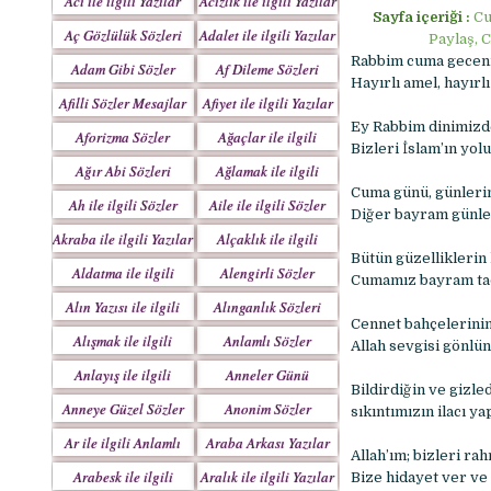
Acı ile ilgili Yazılar
Acizlik ile ilgili Yazılar
Sayfa içeriği :
Cu
Aç Gözlülük Sözleri
Adalet ile ilgili Yazılar
Paylaş, 
Rabbim cuma geceni
Adam Gibi Sözler
Af Dileme Sözleri
Hayırlı amel, hayırl
Mesajlar
Mesajları
Afilli Sözler Mesajlar
Afiyet ile ilgili Yazılar
Ey Rabbim dinimizde
Aforizma Sözler
Ağaçlar ile ilgili
Bizleri İslam’ın yol
Mesajlar
Yazılar
Ağır Abi Sözleri
Ağlamak ile ilgili
Mesajları
Yazılar
Cuma günü, günlerin
Ah ile ilgili Sözler
Aile ile ilgili Sözler
Diğer bayram günle
Akraba ile ilgili Yazılar
Alçaklık ile ilgili
Bütün güzelliklerin 
Yazılar
Aldatma ile ilgili
Alengirli Sözler
Cumamız bayram tadı
Yazıları
Mesajlar
Alın Yazısı ile ilgili
Alınganlık Sözleri
Cennet bahçelerinin
Sözler
Alışmak ile ilgili
Anlamlı Sözler
Allah sevgisi gönlün
Yazılar
Mesajlar
Anlayış ile ilgili
Anneler Günü
Bildirdiğin ve gizle
Yazılar
Mesajları
Anneye Güzel Sözler
Anonim Sözler
sıkıntımızın ilacı ya
Ar ile ilgili Anlamlı
Araba Arkası Yazılar
Allah’ım; bizleri ra
Sözler
Arabesk ile ilgili
Aralık ile ilgili Yazılar
Bize hidayet ver ve