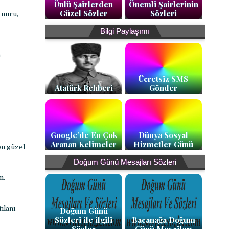
Ünlü Şairlerden
Önemli Şairlerinin
Güzel Sözler
Sözleri
 nuru,
Bilgi Paylaşımı
m
Ücretsiz SMS
Atatürk Rehberi
Gönder
Google’de En Çok
Dünya Sosyal
Aranan Kelimeler
Hizmetler Günü
en güzel
Doğum Günü Mesajları Sözleri
m.
ılanı
Doğum Günü
Sözleri ile ilgili
Bacanağa Doğum