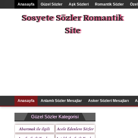
Anasayfa
Güzel Sözler
Aşk Sözleri
Romantik Sözler
Özel
Sosyete Sözler Romantik
Site
Anasayfa
Anlamlı Sözler Mesajlar
Asker Sözleri Mesajları
A
Güzel Sözler Kategorisi
Abartmak ile ilgili
Acele Edenlere Sözler
Yazılar