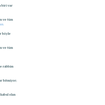
 biri var
an ve tüm
un.
r böyle
an ve tüm
ce rabbim
r bitmiyor;
 kabul olan