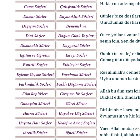
Yazılar
Haklarını ödemiş ol
Cuma Sözleri
Çalışkanlık Sözleri
Damar Sözler
Dayanıklılık Sözleri
Günler bize dostları
Umudumuz dostların 
Değişim Sözleri
Denemek ve
Çabalamak Sözleri
Önce yollar uzanır 
Dini Sözler
Doğum Günü Yazıları
senin için. Sen de du
Dokunaklı Sözler
Duygusal Sözler
Günlerin en değerl
Eğitim ve Öğretim
En iyi Sözler
Cuma günü dünyada 
Sözleri
Espirili Sözler
Etkileyici Sözler
Resullullah’a cenne
Eyleme Geçme Sözleri
Facebook Sözleri
Uyku ölümün kardeşi
Farkındalık Sözleri
Farklı Düşünme Sözleri
Allah bu dini zatı i
Film Replikleri
Girişimcilik Sözleri
Dikkat edin, dindarl
Günaydın Sözleri
Güzel Sözler
Birbirinize karşı mü
Hasret Sözleri
Hayal ve Düş Sözleri
övünmesin ve hiç ki
Hayata Dair Sözler
Hedef ve Amaç Sözleri
Yüce Allah mübarek C
ibretlik Sözler
iğneli Sözler
sıhhatlisini, ahlakın