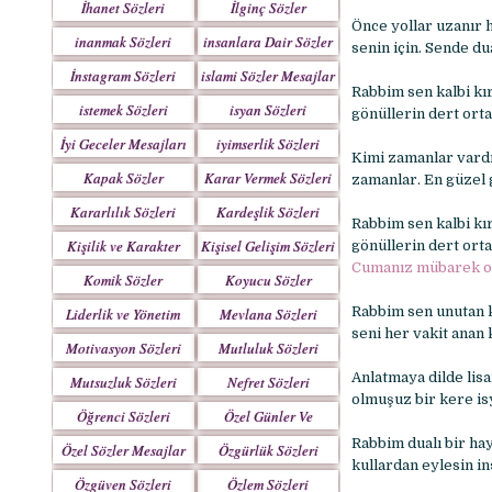
İhanet Sözleri
İlginç Sözler
Önce yollar uzanır 
inanmak Sözleri
insanlara Dair Sözler
senin için. Sende dua
İnstagram Sözleri
islami Sözler Mesajlar
Rabbim sen kalbi kır
istemek Sözleri
isyan Sözleri
gönüllerin dert ort
İyi Geceler Mesajları
iyimserlik Sözleri
Kimi zamanlar vardı
Kapak Sözler
Karar Vermek Sözleri
zamanlar. En güzel
Kararlılık Sözleri
Kardeşlik Sözleri
Rabbim sen kalbi kır
Kişilik ve Karakter
Kişisel Gelişim Sözleri
gönüllerin dert ort
Sözleri
Cumanız mübarek o
Komik Sözler
Koyucu Sözler
Rabbim sen unutan k
Liderlik ve Yönetim
Mevlana Sözleri
seni her vakit anan
Sözleri
Motivasyon Sözleri
Mutluluk Sözleri
Anlatmaya dilde lis
Mutsuzluk Sözleri
Nefret Sözleri
olmuşuz bir kere isy
Öğrenci Sözleri
Özel Günler Ve
Haftalar
Rabbim dualı bir hay
Özel Sözler Mesajlar
Özgürlük Sözleri
kullardan eylesin inş
Özgüven Sözleri
Özlem Sözleri