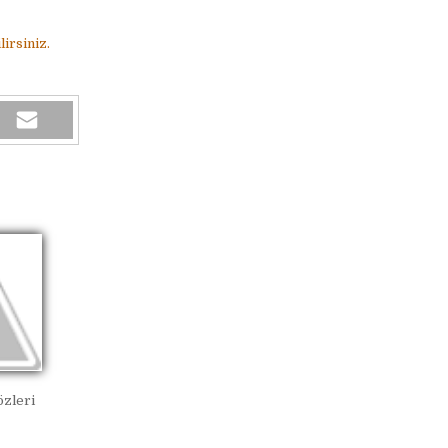
irsiniz.
zleri