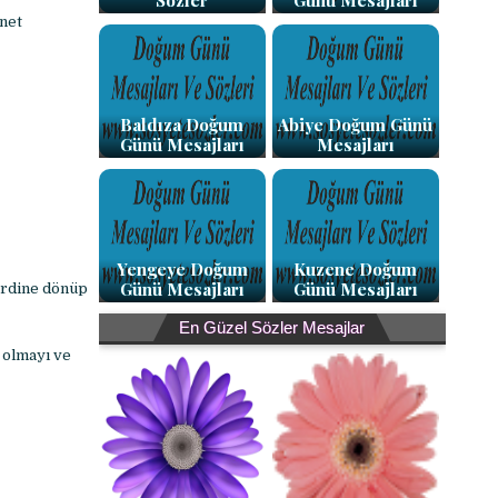
Sözler
Günü Mesajları
net
Baldıza Doğum
Abiye Doğum Günü
Günü Mesajları
Mesajları
Yengeye Doğum
Kuzene Doğum
Günü Mesajları
Günü Mesajları
erdine dönüp
En Güzel Sözler Mesajlar
 olmayı ve