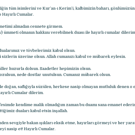
diğin tüm isimlerini ve Kur’an-ı Kerim’i, kalbimizin baharı, gönlümüzün
ap Hayırlı Cumalar.
metimi almadan cennete girmem.
v) ümmeti olmanın hakkını verebilmek duası ile hayırlı cumalar dileri
alarımız ve tövbelerimiz kabul olsun.
 sizlerin üzerine olsun. Allah cumanızı kabul ve mübarek eylesin.
üller huzurla dolsun. Saadetler hepimizin olsun.
ozulsun, nede dostlar unutulsun. Cumanız mübarek olsun.
le doğan, saflığıyla süzülen, herkese nasip olmayan mutluluk denen o 
ayırlı Cumalar dilerim.
nefesimde kendime malik olmadığım zaman bu duamı sana emanet ederi
tiğimiz duaları kabul etsin inşallah.
den sevgiyle bakan ışıkları eksik etme, hayırları görmeyi ve her yarat
yi nasip et! Hayırlı Cumalar.