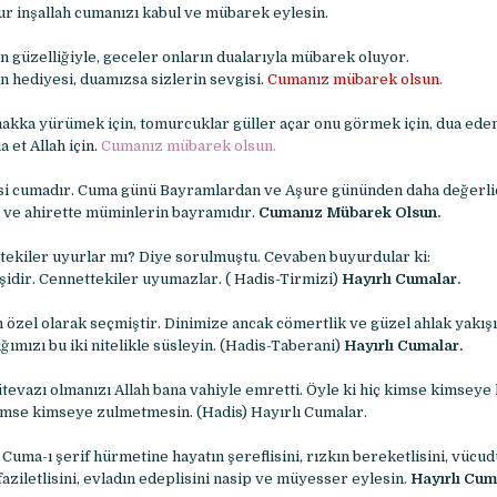
ur inşallah cumanızı kabul ve mübarek eylesin.
n güzelliğiyle, geceler onların dualarıyla mübarek oluyor.
hediyesi, duamızsa sizlerin sevgisi.
Cumanız mübarek olsun.
hakka yürümek için, tomurcuklar güller açar onu görmek için, dua eden
a et Allah için.
Cumanız mübarek olsun.
isi cumadır. Cuma günü Bayramlardan ve Aşure gününden daha değerli
ve ahirette müminlerin bayramıdır.
Cumanız Mübarek Olsun.
ttekiler uyurlar mı? Diye sorulmuştu. Cevaben buyurdular ki:
dir. Cennettekiler uyumazlar. ( Hadis-Tirmizi)
Hayırlı Cumalar.
çin özel olarak seçmiştir. Dinimize ancak cömertlik ve güzel ahlak yakış
ığımızı bu iki nitelikle süsleyin. (Hadis-Taberani)
Hayırlı Cumalar.
tevazı olmanızı Allah bana vahiyle emretti. Öyle ki hiç kimse kimseye 
mse kimseye zulmetmesin. (Hadis) Hayırlı Cumalar.
uma-ı şerif hürmetine hayatın şereflisini, rızkın bereketlisini, vücu
 faziletlisini, evladın edeplisini nasip ve müyesser eylesin.
Hayırlı Cum