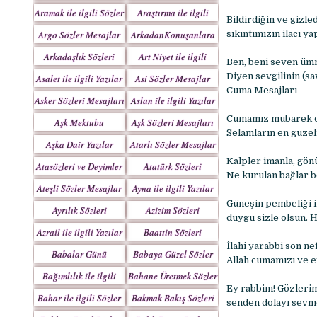
Yazılar
Aramak ile ilgili Sözler
Araştırma ile ilgili
Bildirdiğin ve gizle
Sözler
Argo Sözler Mesajlar
ArkadanKonuşanlara
sıkıntımızın ilacı y
Sözler
Arkadaşlık Sözleri
Art Niyet ile ilgili
Ben, beni seven üm
Mesajları
Yazılar
Diyen sevgilinin (sa
Asalet ile ilgili Yazılar
Asi Sözler Mesajlar
Cuma Mesajları
Asker Sözleri Mesajları
Aslan ile ilgili Yazılar
Cumamız mübarek du
Aşk Mektubu
Aşk Sözleri Mesajları
Selamların en güzeli
Mektupları
Aşka Dair Yazılar
Atarlı Sözler Mesajlar
Kalpler imanla, gön
Atasözleri ve Deyimler
Atatürk Sözleri
Ne kurulan bağlar b
Mesajları
Ateşli Sözler Mesajlar
Ayna ile ilgili Yazılar
Güneşin pembeliği i
Ayrılık Sözleri
Azizim Sözleri
duygu sizle olsun. H
Mesajları
Mesajları
Azrail ile ilgili Yazılar
Baattin Sözleri
Mesajları
İlahi yarabbi son 
Babalar Günü
Babaya Güzel Sözler
Allah cumamızı ve et
Bağımlılık ile ilgili
Bahane Üretmek Sözler
Ey rabbim! Gözlerim
Yazılar
Bahar ile ilgili Sözler
Bakmak Bakış Sözleri
senden dolayı sevme
Yazılar