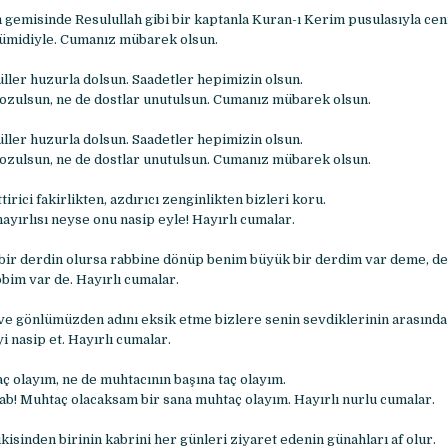
 gemisinde Resulullah gibi bir kaptanla Kuran-ı Kerim pusulasıyla cen
 ümidiyle. Cumanız mübarek olsun.
üller huzurla dolsun. Saadetler hepimizin olsun.
ozulsun, ne de dostlar unutulsun. Cumanız mübarek olsun.
üller huzurla dolsun. Saadetler hepimizin olsun.
ozulsun, ne de dostlar unutulsun. Cumanız mübarek olsun.
tirici fakirlikten, azdırıcı zenginlikten bizleri koru.
yırlısı neyse onu nasip eyle! Hayırlı cumalar.
 bir derdin olursa rabbine dönüp benim büyük bir derdim var deme, d
bim var de. Hayırlı cumalar.
 ve gönlümüzden adını eksik etme bizlere senin sevdiklerinin arasında
 nasip et. Hayırlı cumalar.
 olayım, ne de muhtacının başına taç olayım.
b! Muhtaç olacaksam bir sana muhtaç olayım. Hayırlı nurlu cumalar.
kisinden birinin kabrini her günleri ziyaret edenin günahları af olur.