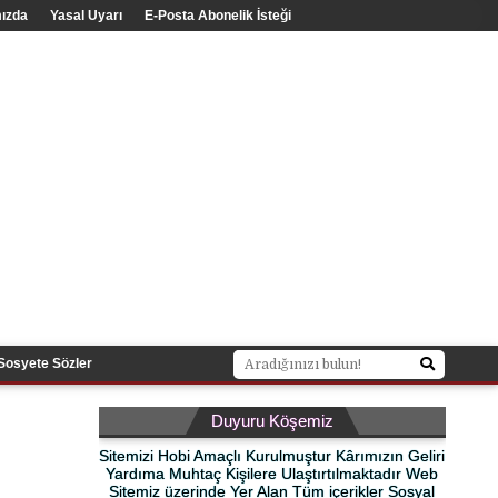
ızda
Yasal Uyarı
E-Posta Abonelik İsteği
Sosyete Sözler
Duyuru Köşemiz
Sitemizi Hobi Amaçlı Kurulmuştur Kârımızın Geliri
Yardıma Muhtaç Kişilere Ulaştırtılmaktadır Web
Sitemiz üzerinde Yer Alan Tüm içerikler Sosyal