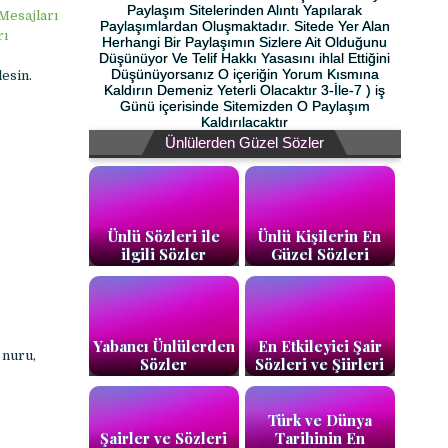
Paylaşım Sitelerinden Alıntı Yapılarak
Mesajları
Paylaşımlardan Oluşmaktadır. Sitede Yer Alan
rı
Herhangi Bir Paylaşımın Sizlere Ait Olduğunu
Düşünüyor Ve Telif Hakkı Yasasını ihlal Ettiğini
Düşünüyorsanız O içeriğin Yorum Kısmına
esin.
Kaldırın Demeniz Yeterli Olacaktır 3-İle-7 ) iş
Günü içerisinde Sitemizden O Paylaşım
Kaldırılacaktır
Ünlülerden Güzel Sözler
Ünlü Sözleri ile
Ünlü Kişilerin En
.
ilgili Sözler
Güzel Sözleri
Yabancı Ünlülerden
En Etkileyici Şair
 nuru,
Sözler
Sözleri ve Şiirleri
Türk ve Dünya
Şairler ve Sözleri
Tarihinin En