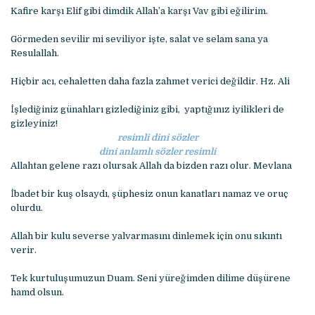
Kafire karşı Elif gibi dimdik Allah’a karşı Vav gibi eğilirim.
Görmeden sevilir mi seviliyor işte, salat ve selam sana ya
Resulallah.
Hiçbir acı, cehaletten daha fazla zahmet verici değildir. Hz. Ali
İşlediğiniz günahları gizlediğiniz gibi, yaptığınız iyilikleri de
gizleyiniz!
resimli dini sözler
dini anlamlı sözler resimli
Allahtan gelene razı olursak Allah da bizden razı olur. Mevlana
İbadet bir kuş olsaydı, şüphesiz onun kanatları namaz ve oruç
olurdu.
Allah bir kulu severse yalvarmasını dinlemek için onu sıkıntı
verir.
Tek kurtuluşumuzun Duam. Seni yüreğimden dilime düşürene
hamd olsun.