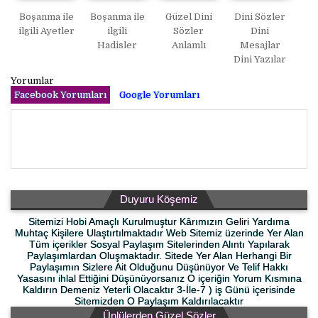
Boşanma ile
Boşanma ile
Güzel Dini
Dini Sözler
ilgili Ayetler
ilgili
Sözler
Dini
Hadisler
Anlamlı
Mesajlar
Dini Yazılar
Yorumlar
Facebook Yorumları
Google Yorumları
Duyuru Köşemiz
Sitemizi Hobi Amaçlı Kurulmuştur Kârımızın Geliri Yardıma
Muhtaç Kişilere Ulaştırtılmaktadır Web Sitemiz üzerinde Yer Alan
Tüm içerikler Sosyal Paylaşım Sitelerinden Alıntı Yapılarak
Paylaşımlardan Oluşmaktadır. Sitede Yer Alan Herhangi Bir
Paylaşımın Sizlere Ait Olduğunu Düşünüyor Ve Telif Hakkı
Yasasını ihlal Ettiğini Düşünüyorsanız O içeriğin Yorum Kısmına
Kaldırın Demeniz Yeterli Olacaktır 3-İle-7 ) iş Günü içerisinde
Sitemizden O Paylaşım Kaldırılacaktır
Ünlülerden Güzel Sözler