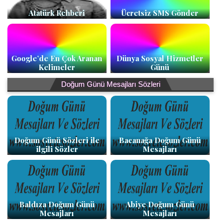
Atatürk Rehberi
Ücretsiz SMS Gönder
Google’de En Çok Aranan
Dünya Sosyal Hizmetler
Kelimeler
Günü
Doğum Günü Mesajları Sözleri
Doğum Günü Sözleri ile
Bacanağa Doğum Günü
ilgili Sözler
Mesajları
Baldıza Doğum Günü
Abiye Doğum Günü
Mesajları
Mesajları