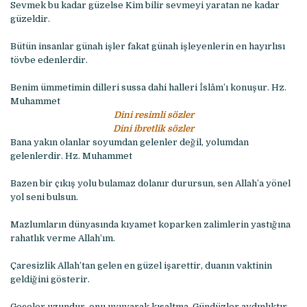
Sevmek bu kadar güzelse Kim bilir sevmeyi yaratan ne kadar
güzeldir.
Bütün insanlar günah işler fakat günah işleyenlerin en hayırlısı
tövbe edenlerdir.
Benim ümmetimin dilleri sussa dahi halleri İslâm’ı konuşur. Hz.
Muhammet
Dini resimli sözler
Dini ibretlik sözler
Bana yakın olanlar soyumdan gelenler değil, yolumdan
gelenlerdir. Hz. Muhammet
Bazen bir çıkış yolu bulamaz dolanır durursun, sen Allah’a yönel
yol seni bulsun.
Mazlumların dünyasında kıyamet koparken zalimlerin yastığına
rahatlık verme Allah’ım.
Çaresizlik Allah’tan gelen en güzel işarettir, duanın vaktinin
geldiğini gösterir.
Geceler uzundur, onu uyuyarak kısaltma. Gündüzler aydınlıktır,