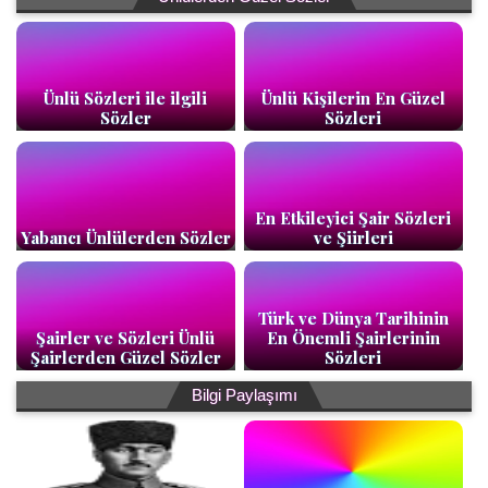
Ünlü Sözleri ile ilgili
Ünlü Kişilerin En Güzel
Sözler
Sözleri
En Etkileyici Şair Sözleri
Yabancı Ünlülerden Sözler
ve Şiirleri
Türk ve Dünya Tarihinin
Şairler ve Sözleri Ünlü
En Önemli Şairlerinin
Şairlerden Güzel Sözler
Sözleri
Bilgi Paylaşımı