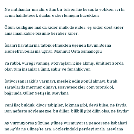
Ne imtihanlar misafir ettim bir bilsen hiç hesapta yokken, iyi ki
acımı hafifletecek dualar ezberlemişim küçükken.
Ölüm geldiğine mal da gider mülk de gider, eş gider dost gider
ama iman kabre bizimle beraber girer.
İslam’ı hayatlarına tatbik etmekten üşenen kavim Bosna
Hersek’in belasına uğrar. Mahmut Usta osmanoğlu
Ya rabbi, yüreği yanmış, gözyaşları içine akmış, ümitleri zorda
olan tüm insanlara ümit, sabır ve ferahlık ver.
İstiyorsan Hakk’a varmayı, meslek edin gönül almayı, bırak
saraylarda mermer olmayı, sosyetesozler.com toprak ol,
bağrında güller yetişsin. Mevlana
Yeni ilaç bulduk, diyor tabipler, lokman gibi, devâ bilse, ne fayda.
Son nefeste söylemezse, bu diller, bülbül gibi dilin olsa, ne fayda?
Ay vurmuyorsa yüzüne, güneş vurmuyorsa pencerene kabahati
ne Ay’da ne Güneş’te ara. Gözlerindeki perdeyi arala. Mevlana