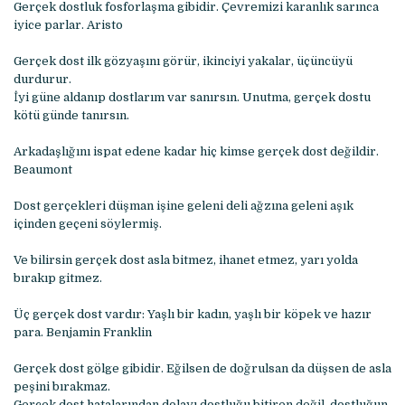
Gerçek dostluk fosforlaşma gibidir. Çevremizi karanlık sarınca
iyice parlar. Aristo
Gerçek dost ilk gözyaşını görür, ikinciyi yakalar, üçüncüyü
durdurur.
İyi güne aldanıp dostlarım var sanırsın. Unutma, gerçek dostu
kötü günde tanırsın.
Arkadaşlığını ispat edene kadar hiç kimse gerçek dost değildir.
Beaumont
Dost gerçekleri düşman işine geleni deli ağzına geleni aşık
içinden geçeni söylermiş.
Ve bilirsin gerçek dost asla bitmez, ihanet etmez, yarı yolda
bırakıp gitmez.
Üç gerçek dost vardır: Yaşlı bir kadın, yaşlı bir köpek ve hazır
para. Benjamin Franklin
Gerçek dost gölge gibidir. Eğilsen de doğrulsan da düşsen de asla
peşini bırakmaz.
Gerçek dost hatalarından dolayı dostluğu bitiren değil, dostluğun