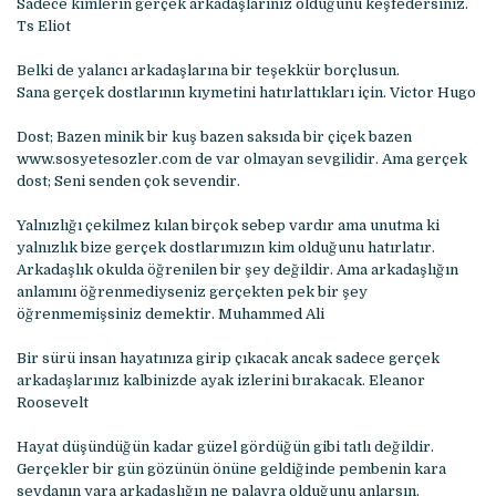
Sadece kimlerin gerçek arkadaşlarınız olduğunu keşfedersiniz.
Ts Eliot
Belki de yalancı arkadaşlarına bir teşekkür borçlusun.
Sana gerçek dostlarının kıymetini hatırlattıkları için. Victor Hugo
Dost; Bazen minik bir kuş bazen saksıda bir çiçek bazen
www.sosyetesozler.com de var olmayan sevgilidir. Ama gerçek
dost; Seni senden çok sevendir.
Yalnızlığı çekilmez kılan birçok sebep vardır ama unutma ki
yalnızlık bize gerçek dostlarımızın kim olduğunu hatırlatır.
Arkadaşlık okulda öğrenilen bir şey değildir. Ama arkadaşlığın
anlamını öğrenmediyseniz gerçekten pek bir şey
öğrenmemişsiniz demektir. Muhammed Ali
Bir sürü insan hayatınıza girip çıkacak ancak sadece gerçek
arkadaşlarınız kalbinizde ayak izlerini bırakacak. Eleanor
Roosevelt
Hayat düşündüğün kadar güzel gördüğün gibi tatlı değildir.
Gerçekler bir gün gözünün önüne geldiğinde pembenin kara
sevdanın yara arkadaşlığın ne palavra olduğunu anlarsın.