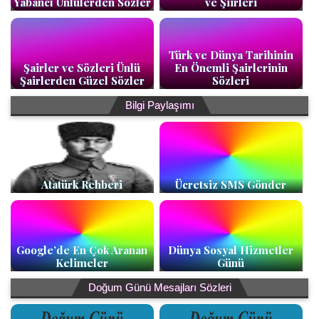
Yabancı Ünlülerden Sözler
ve Şiirleri
Türk ve Dünya Tarihinin
Şairler ve Sözleri Ünlü
En Önemli Şairlerinin
Şairlerden Güzel Sözler
Sözleri
Bilgi Paylaşımı
Atatürk Rehberi
Ücretsiz SMS Gönder
Google’de En Çok Aranan
Dünya Sosyal Hizmetler
Kelimeler
Günü
Doğum Günü Mesajları Sözleri