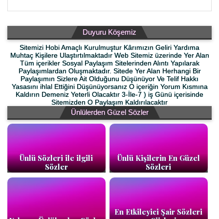
Duyuru Köşemiz
Sitemizi Hobi Amaçlı Kurulmuştur Kârımızın Geliri Yardıma
Muhtaç Kişilere Ulaştırtılmaktadır Web Sitemiz üzerinde Yer Alan
Tüm içerikler Sosyal Paylaşım Sitelerinden Alıntı Yapılarak
Paylaşımlardan Oluşmaktadır. Sitede Yer Alan Herhangi Bir
Paylaşımın Sizlere Ait Olduğunu Düşünüyor Ve Telif Hakkı
Yasasını ihlal Ettiğini Düşünüyorsanız O içeriğin Yorum Kısmına
Kaldırın Demeniz Yeterli Olacaktır 3-İle-7 ) iş Günü içerisinde
Sitemizden O Paylaşım Kaldırılacaktır
Ünlülerden Güzel Sözler
Ünlü Sözleri ile ilgili
Ünlü Kişilerin En Güzel
Sözler
Sözleri
En Etkileyici Şair Sözleri