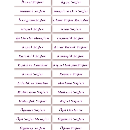
İhanet Sözleri
İlginç Sözler
inanmak Sözleri
insanlara Dair Sözler
İnstagram Sözleri
islami Sözler Mesajlar
istemek Sözleri
isyan Sözleri
İyi Geceler Mesajları
iyimserlik Sözleri
Kapak Sözler
Karar Vermek Sözleri
Kararlılık Sözleri
Kardeşlik Sözleri
Kişilik ve Karakter
Kişisel Gelişim Sözleri
Sözleri
Komik Sözler
Koyucu Sözler
Liderlik ve Yönetim
Mevlana Sözleri
Sözleri
Motivasyon Sözleri
Mutluluk Sözleri
Mutsuzluk Sözleri
Nefret Sözleri
Öğrenci Sözleri
Özel Günler Ve
Haftalar
Özel Sözler Mesajlar
Özgürlük Sözleri
Özgüven Sözleri
Özlem Sözleri