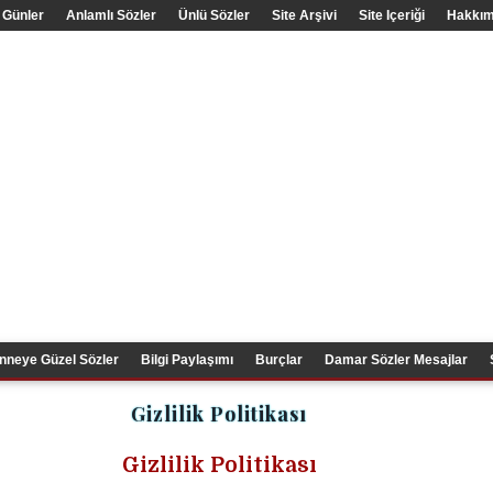
 Günler
Anlamlı Sözler
Ünlü Sözler
Site Arşivi
Site Içeriği
Hakkım
nneye Güzel Sözler
Bilgi Paylaşımı
Burçlar
Damar Sözler Mesajlar
Gizlilik Politikası
Gizlilik Politikası