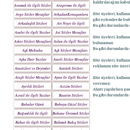
Yazılar
kaldırılacağını kabu
Aramak ile ilgili Sözler
Araştırma ile ilgili
Sözler
Argo Sözler Mesajlar
ArkadanKonuşanlara
Site üyeleri, kullanı
gibi eylemlerde bu
Sözler
Arkadaşlık Sözleri
Art Niyet ile ilgili
Bu gibi durumlarda s
Mesajları
Yazılar
Asalet ile ilgili Yazılar
Asi Sözler Mesajlar
Site üyeleri, kullanı
Asker Sözleri Mesajları
Aslan ile ilgili Yazılar
bulunamaz.
Bu gibi durumlarda s
Aşk Mektubu
Aşk Sözleri Mesajları
Mektupları
Aşka Dair Yazılar
Atarlı Sözler Mesajlar
Site üyeleri, kullan
reklamını site üzer
Atasözleri ve Deyimler
Atatürk Sözleri
Mesajları
Ateşli Sözler Mesajlar
Ayna ile ilgili Yazılar
Site üyeleri, kullanı
veremez.
Ayrılık Sözleri
Azizim Sözleri
Alıntı yapılırken pas
Mesajları
Mesajları
Azrail ile ilgili Yazılar
Baattin Sözleri
Bu gibi durumlarda t
Mesajları
Babalar Günü
Babaya Güzel Sözler
Bağımlılık ile ilgili
Bahane Üretmek Sözler
Yazılar
Bahar ile ilgili Sözler
Bakmak Bakış Sözleri
Yazılar