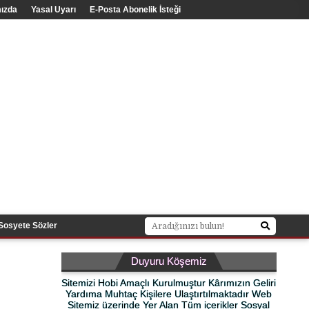
ızda
Yasal Uyarı
E-Posta Abonelik İsteği
Sosyete Sözler
Duyuru Köşemiz
Sitemizi Hobi Amaçlı Kurulmuştur Kârımızın Geliri
Yardıma Muhtaç Kişilere Ulaştırtılmaktadır Web
Sitemiz üzerinde Yer Alan Tüm içerikler Sosyal