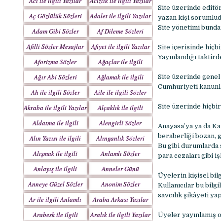
Acı ile ilgili Yazılar
Acizlik ile ilgili Yazılar
Site üzerinde editör
Aç Gözlülük Sözleri
Adalet ile ilgili Yazılar
yazan kişi sorumlud
Site yönetimi bunda
Adam Gibi Sözler
Af Dileme Sözleri
Mesajlar
Mesajları
Afilli Sözler Mesajlar
Afiyet ile ilgili Yazılar
Site içerisinde hiçb
Yayınlandığı taktird
Aforizma Sözler
Ağaçlar ile ilgili
Mesajlar
Yazılar
Ağır Abi Sözleri
Ağlamak ile ilgili
Site üzerinde genel
Mesajları
Yazılar
Cumhuriyeti kanunla
Ah ile ilgili Sözler
Aile ile ilgili Sözler
Site üzerinde hiçbir
Akraba ile ilgili Yazılar
Alçaklık ile ilgili
Yazılar
Aldatma ile ilgili
Alengirli Sözler
Anayasa’ya ya da Ka
Yazıları
Mesajlar
beraberliği bozan, 
Alın Yazısı ile ilgili
Alınganlık Sözleri
Bu gibi durumlarda 
Sözler
Alışmak ile ilgili
Anlamlı Sözler
para cezaları gibi i
Yazılar
Mesajlar
Anlayış ile ilgili
Anneler Günü
Üyelerin kişisel bil
Yazılar
Mesajları
Anneye Güzel Sözler
Anonim Sözler
Kullanıcılar bu bil
savcılık şikâyeti ya
Ar ile ilgili Anlamlı
Araba Arkası Yazılar
Sözler
Arabesk ile ilgili
Aralık ile ilgili Yazılar
Üyeler yayınlamış ol