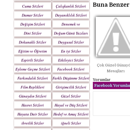
Yazılar
Buna Benzer 
Cuma Sözleri
Çalışkanlık Sözleri
Damar Sözler
Dayanıklılık Sözleri
Değişim Sözleri
Denemek ve
Çabalamak Sözleri
Dini Sözler
Doğum Günü Yazıları
Dokunaklı Sözler
Duygusal Sözler
Eğitim ve Öğretim
En iyi Sözler
Sözleri
Espirili Sözler
Etkileyici Sözler
Çok Güzel Günayd
Eyleme Geçme Sözleri
Facebook Sözleri
Mesajları
Farkındalık Sözleri
Farklı Düşünme Sözleri
Yorumlar
Facebook Yorumlar
Film Replikleri
Girişimcilik Sözleri
Günaydın Sözleri
Güzel Sözler
Hasret Sözleri
Hayal ve Düş Sözleri
Hayata Dair Sözler
Hedef ve Amaç Sözleri
ibretlik Sözler
iğneli Sözler