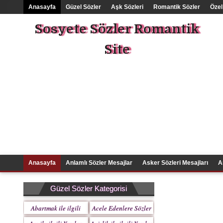
Anasayfa
Güzel Sözler
Aşk Sözleri
Romantik Sözler
Özel
Sosyete Sözler Romantik
Site
Anasayfa
Anlamlı Sözler Mesajlar
Asker Sözleri Mesajları
A
Güzel Sözler Kategorisi
Abartmak ile ilgili
Acele Edenlere Sözler
Yazılar