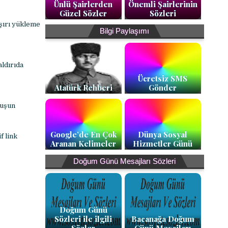
Ünlü Şairlerden
Önemli Şairlerinin
Güzel Sözler
Sözleri
 aşırı yükleme
Bilgi Paylaşımı
aldırıda
Ücretsiz SMS
Atatürk Rehberi
Gönder
luşun
Google’de En Çok
Dünya Sosyal
f link
Aranan Kelimeler
Hizmetler Günü
Doğum Günü Mesajları Sözleri
Doğum Günü
Sözleri ile ilgili
Bacanağa Doğum