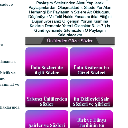
Paylaşım Sitelerinden Alıntı Yapılarak
n sadece
Paylaşımlardan Oluşmaktadır. Sitede Yer Alan
Herhangi Bir Paylaşımın Sizlere Ait Olduğunu
Düşünüyor Ve Telif Hakkı Yasasını ihlal Ettiğini
Düşünüyorsanız O içeriğin Yorum Kısmına
Kaldırın Demeniz Yeterli Olacaktır 3-İle-7 ) iş
Günü içerisinde Sitemizden O Paylaşım
Kaldırılacaktır
Ünlülerden Güzel Sözler
ye
ınlanamaz.
Ünlü Sözleri ile
Ünlü Kişilerin En
ilgili Sözler
Güzel Sözleri
birlik ve
maz.
tazminat ve
Yabancı Ünlülerden
En Etkileyici Şair
Sözler
Sözleri ve Şiirleri
 haklarında
Türk ve Dünya
Şairler ve Sözleri
Tarihinin En