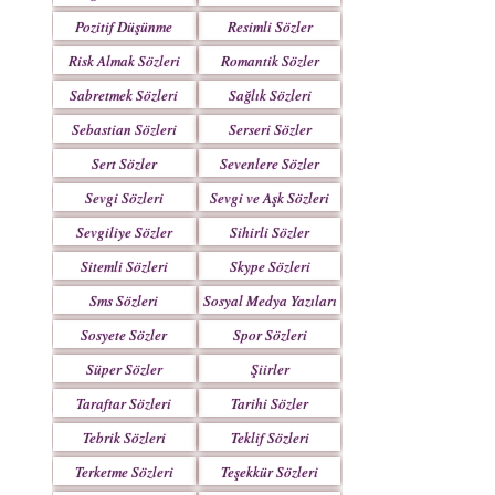
Pozitif Düşünme
Resimli Sözler
Sözleri
Risk Almak Sözleri
Romantik Sözler
Sabretmek Sözleri
Sağlık Sözleri
Sebastian Sözleri
Serseri Sözler
Sert Sözler
Sevenlere Sözler
Sevgi Sözleri
Sevgi ve Aşk Sözleri
Sevgiliye Sözler
Sihirli Sözler
Sitemli Sözleri
Skype Sözleri
Sms Sözleri
Sosyal Medya Yazıları
Sosyete Sözler
Spor Sözleri
Mesajlar
Süper Sözler
Şiirler
Taraftar Sözleri
Tarihi Sözler
Tebrik Sözleri
Teklif Sözleri
Terketme Sözleri
Teşekkür Sözleri