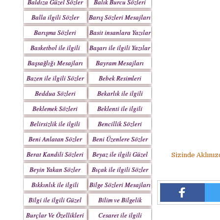
Baldıza Güzel Sözler
Balık Burcu Sözleri
Balla ilgili Sözler
Barış Sözleri Mesajları
Barışma Sözleri
Basit insanlara Yazılar
Mesajları
Basketbol ile ilgili
Başarı ile ilgili Yazılar
Sözler
Başsağlığı Mesajları
Bayram Mesajları
Sözleri
Bazen ile ilgili Sözler
Bebek Resimleri
Mesajlar
Beddua Sözleri
Bekarlık ile ilgili
Mesajları
Sözler
Beklemek Sözleri
Beklenti ile ilgili
Sözler
Belirsizlik ile ilgili
Bencillik Sözleri
Sözler
Mesajları
Beni Anlatan Sözler
Beni Üzenlere Sözler
Berat Kandili Sözleri
Beyaz ile ilgili Güzel
Sizinde Aklınız
Mesajları
Sözler
Beyin Yakan Sözler
Bıçak ile ilgili Sözler
Bıkkınlık ile ilgili
Bilge Sözleri Mesajları
Sözler
Bilgi ile ilgili Güzel
Bilim ve Bilgelik
Sözler
Sözleri
Burçlar Ve Özellikleri
Cesaret ile ilgili