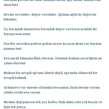
alem bizi.
Sevme sevsinler, değer versinler. Ağlama ağlat ki; değerini
bilsinler.
Üç kuruşluk insana beş kuruşluk değer verirsen aradaki iki
kuruşa seni satar.
Dertler nereden gelirse gelsin neyse ki çayın demi var hayatın
gamına inat.
Sen ancak falanıma filan olursun. Unutma! Kafamı çevirdiğim an
yalan olursun!
Maksat bir sevgili uğruna ölmek değil, uğrunda ölünecek bir
sevgili bulmak.
Al hançeri vur sineme al kanlara boyansın, fazla derine vurma
çünkü orada sen varsın.
Modası değişmeyen tek şey kefen. Hala daha cebi yok beyaz ve
hala tek parça.