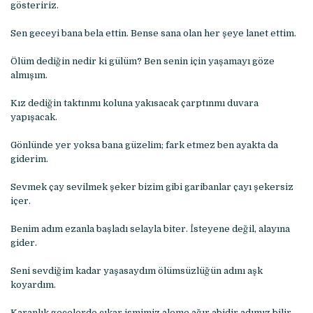
gösteririz.
Sen geceyi bana bela ettin. Bense sana olan her şeye lanet ettim.
Ölüm dediğin nedir ki gülüm? Ben senin için yaşamayı göze
almışım.
Kız dediğin taktınmı koluna yakısacak çarptınmı duvara
yapışacak.
Gönlünde yer yoksa bana güzelim; fark etmez ben ayakta da
giderim.
Sevmek çay sevilmek şeker bizim gibi garibanlar çayı şekersiz
içer.
Benim adım ezanla başladı selayla biter. İsteyene değil, alayına
gider.
Seni sevdiğim kadar yaşasaydım ölümsüzlüğün adını aşk
koyardım.
Karanlık gecelerde çıkar ismimiz aleme ağır abidir adımız bilir