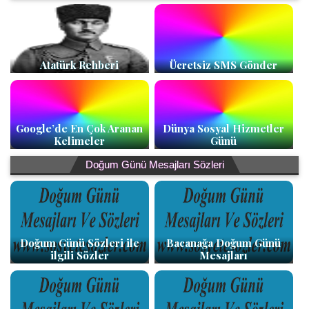
Atatürk Rehberi
Ücretsiz SMS Gönder
Google’de En Çok Aranan
Dünya Sosyal Hizmetler
Kelimeler
Günü
Doğum Günü Mesajları Sözleri
Doğum Günü Sözleri ile
Bacanağa Doğum Günü
ilgili Sözler
Mesajları