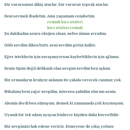
Siz vurursunuz dikiş atarlar, biz vururuz toprak atarlar.
Seni sevmek ibadetim. Ama yapamam cenabetim.
resimli kıro sözleri
kıro sözleri resimli
Şu dakikadan sonra oksijen olsan, nefes alanın avradını.
Gülü sevdim diken battı, seni sevdim götün kalktı.
Eğer isteklerin için savaşmıyorsan kaybettiklerin için ağlama.
Senin tipini değil delikanlı olan sevgini sevdim ben aşkım.
Biz ormanların kralıyız aslanım ite çakala verecek canımız yok.
Nikahına beni çağır sevgilim, istersen şahidim olurum senin.
Alemin derdi ben olmuşum, demek ki zamanında çok koymuşum.
Uyanık bir tek adam uyuyan binlerce kişiden daha kuvvetlidir.
Biz sevgimizi hak edene veririz. Etmeyene de çıkış yolunu