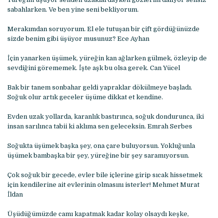
sabahlarken. Ve ben yine seni bekliyorum.
Merakımdan soruyorum. El ele tutuşan bir çift gördüğünüzde
sizde benim gibi üşüyor musunuz? Ece Ayhan
İçin yanarken üşümek, yüreğin kan ağlarken gülmek, özleyip de
sevdiğini görememek. İşte aşk bu olsa gerek. Can Yücel
Bak bir tanem sonbahar geldi yapraklar dökülmeye başladı.
Soğuk olur artık geceler üşüme dikkat et kendine.
Evden uzak yollarda, karanlık bastırınca, soğuk dondurunca, iki
insan sarılınca tabii ki aklıma sen geleceksin. Emrah Serbes
Soğukta üşümek başka şey, ona çare buluyorsun. Yokluğunla
üşümek bambaşka bir şey, yüreğine bir şey saramıyorsun.
Çok soğuk bir gecede, evler bile içlerine girip sıcak hissetmek
için kendilerine ait evlerinin olmasını isterler! Mehmet Murat
İldan
Üşüdüğümüzde camı kapatmak kadar kolay olsaydı keşke,