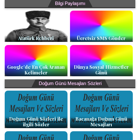
Bilgi Paylaşımı
Atatürk Rehberi
Ücretsiz SMS Gönder
Google’de En Çok Aranan
Dünya Sosyal Hizmetler
Kelimeler
Günü
Doğum Günü Mesajları Sözleri
Doğum Günü Sözleri ile
Bacanağa Doğum Günü
ilgili Sözler
Mesajları