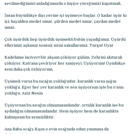
sevilmediğimizi anladığımızda o kişiye yüreğimizi kapatmak.
İnsan büyüdükçe dışı yerine içi üşümeye başlar. O kadar üşür ki
içi; hayalden medet umar, şiirden medet umar, çaydan medet
umar.
Çok üşürdük hep üşürdük üşümekti bütün yaşadığımız. Üşürdü
ellerimiz aşkımız sonsuz uzun sakallarımız. Turgut Uyar
Kadehime lacivert bir akşam çöküyor gülüm. Zehrini akıtarak
çöküyor. Katrana çeviriyor her saniyeyi. Üşüyorum! Üşüdükçe
seni daha çok özlüyorum.
Üşümek varsa bu sıcağın yokluğudur, karanlık varsa ışığın
yokluğu. Eğer her yer karanlık ve sen üşüyorsan işte bu o’nun
yokluğu. Aziz Nesin
Üşüyorsan bu sıcağın olmamasındandır, ortalık karanlık ise bu
aydınlığın olmamasındandır. Hem üşüyor hem de karanlıkta
kalmışsam bu sensizliktir.
Ana Baba ocağı; Kışın o evin ocağında odun yanmasa da