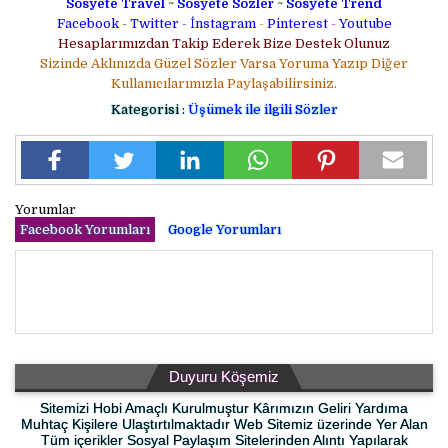
Sosyete Travel
~
Sosyete Sözler
~
Sosyete Trend
Facebook
-
Twitter
-
İnstagram
-
Pinterest
-
Youtube
Hesaplarımızdan Takip Ederek Bize Destek Olunuz
Sizinde Aklınızda Güzel Sözler Varsa Yoruma Yazıp Diğer
Kullanıcılarımızla Paylaşabilirsiniz.
Kategorisi :
Üşümek ile ilgili Sözler
Yorumlar
Facebook Yorumları
Google Yorumları
Duyuru Köşemiz
Sitemizi Hobi Amaçlı Kurulmuştur Kârımızın Geliri Yardıma
Muhtaç Kişilere Ulaştırtılmaktadır Web Sitemiz üzerinde Yer Alan
Tüm içerikler Sosyal Paylaşım Sitelerinden Alıntı Yapılarak