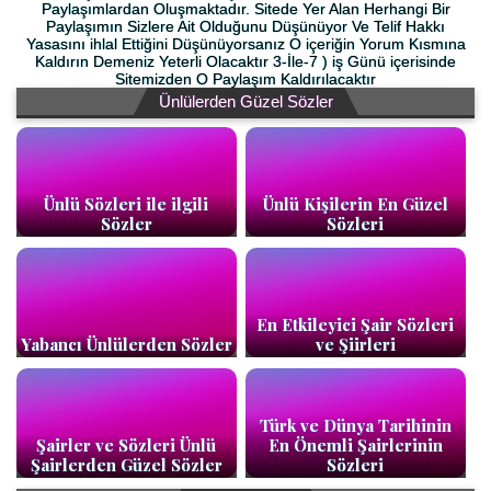
Paylaşımlardan Oluşmaktadır. Sitede Yer Alan Herhangi Bir
Paylaşımın Sizlere Ait Olduğunu Düşünüyor Ve Telif Hakkı
Yasasını ihlal Ettiğini Düşünüyorsanız O içeriğin Yorum Kısmına
Kaldırın Demeniz Yeterli Olacaktır 3-İle-7 ) iş Günü içerisinde
Sitemizden O Paylaşım Kaldırılacaktır
Ünlülerden Güzel Sözler
Ünlü Sözleri ile ilgili
Ünlü Kişilerin En Güzel
Sözler
Sözleri
En Etkileyici Şair Sözleri
Yabancı Ünlülerden Sözler
ve Şiirleri
Türk ve Dünya Tarihinin
Şairler ve Sözleri Ünlü
En Önemli Şairlerinin
Şairlerden Güzel Sözler
Sözleri