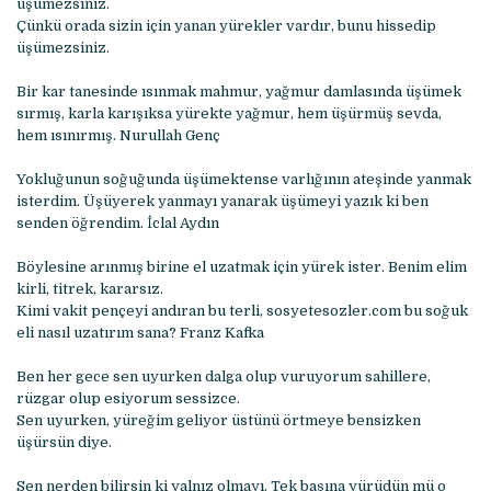
üşümezsiniz.
Çünkü orada sizin için yanan yürekler vardır, bunu hissedip
üşümezsiniz.
Bir kar tanesinde ısınmak mahmur, yağmur damlasında üşümek
sırmış, karla karışıksa yürekte yağmur, hem üşürmüş sevda,
hem ısınırmış. Nurullah Genç
Yokluğunun soğuğunda üşümektense varlığının ateşinde yanmak
isterdim. Üşüyerek yanmayı yanarak üşümeyi yazık ki ben
senden öğrendim. İclal Aydın
Böylesine arınmış birine el uzatmak için yürek ister. Benim elim
kirli, titrek, kararsız.
Kimi vakit pençeyi andıran bu terli, sosyetesozler.com bu soğuk
eli nasıl uzatırım sana? Franz Kafka
Ben her gece sen uyurken dalga olup vuruyorum sahillere,
rüzgar olup esiyorum sessizce.
Sen uyurken, yüreğim geliyor üstünü örtmeye bensizken
üşürsün diye.
Sen nerden bilirsin ki yalnız olmayı. Tek başına yürüdün mü o