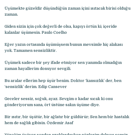
Üşümekte güzeldir düşündüğün zaman içini ısıtacak birisi olduğu
zaman.
Giden sizin için çok değerli de olsa, kapıyı örtün ki; içeride
kalanlar üşümesin. Paulo Coelho
Eğer yazın ortasında üşümüşsem bunun mevsimle hiç alakası
yok. Tamamen sensizliktir.
Üşümek sadece bir şey ifade etmiyor sen yanımda olmadığın
zaman hayallerim donuyor sevgili.
Bu aralar ellerim hep üşür benim. Doktor ‘kansızlık’ der, ben
‘sensizlik’ derim. Edip Cansever
Geceler sessiz, soğuk, ayaz. Sevgim o kadar sıcak ki onu
gönderiyorum sana, ört üstüne sakın üşüme diye.
Bir ısıtır, bir üşütür, bir ağlatır bir güldürür; Sen hem bir hastalık
hem de sağlık gibisin. Özdemir Asaf
Yüreğim üşüyor senden uzaklardayken gözlerim dalıyor sensiz