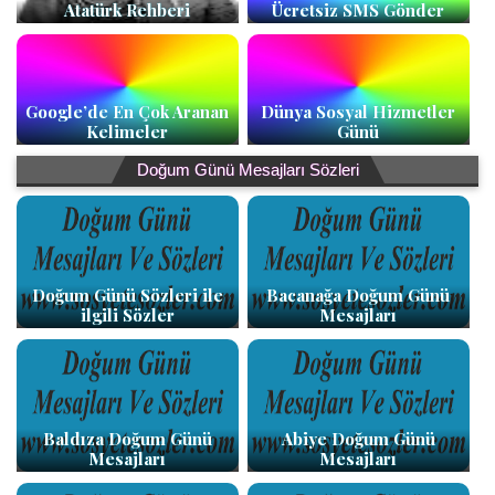
Atatürk Rehberi
Ücretsiz SMS Gönder
Google’de En Çok Aranan
Dünya Sosyal Hizmetler
Kelimeler
Günü
Doğum Günü Mesajları Sözleri
Doğum Günü Sözleri ile
Bacanağa Doğum Günü
ilgili Sözler
Mesajları
Baldıza Doğum Günü
Abiye Doğum Günü
Mesajları
Mesajları