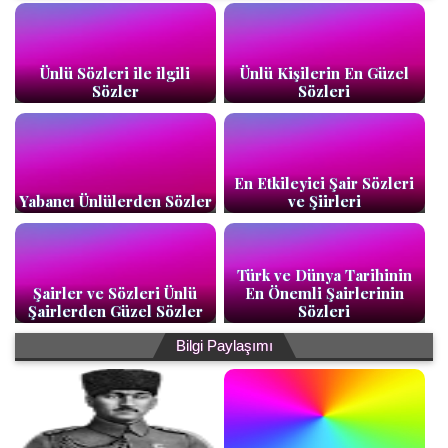
Ünlü Sözleri ile ilgili
Ünlü Kişilerin En Güzel
Sözler
Sözleri
En Etkileyici Şair Sözleri
Yabancı Ünlülerden Sözler
ve Şiirleri
Türk ve Dünya Tarihinin
Şairler ve Sözleri Ünlü
En Önemli Şairlerinin
Şairlerden Güzel Sözler
Sözleri
Bilgi Paylaşımı