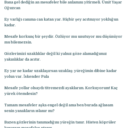
Bana gel dediğin an mesafeler bile anlamını yitirmeli. Ümit Yaşar
Oğuzcan
Ey varlığı canıma can katan yar. Hiçbir şey acıtmıyor yokluğun
kadar.
Mesafe korkunç bir şeydir. Özlüyor mu unutuyor mu düşünüyor
mu bilemezsin.
Gözlerimizi uzaklıklar değil ki yalnız göze alamadığımız
yakınlıklar da acıtır.
Ey yar ne kadar uzaklaşırsan uzaklaş; yüreğimin dibine kadar
yolun var. İskender Pala
Mesafe yollar olsaydı titremezdi ayaklarım. Korkuyorum! Kaç
yürek ötemdesin?
Tamam mesafeler aşka engel değil ama ben burada ağlasam
senin yanakların ıslanır mı?
Bazen gözlerinin tanımadığını yüreğin tanır. Histen köprüler
kurarsın mesafeler utanır.