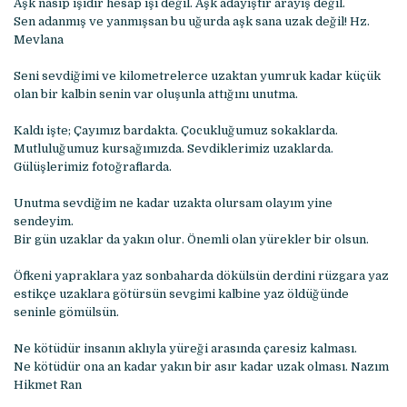
Aşk nasip işidir hesap işi değil. Aşk adayıştır arayış değil.
Sen adanmış ve yanmışsan bu uğurda aşk sana uzak değil! Hz.
Mevlana
Seni sevdiğimi ve kilometrelerce uzaktan yumruk kadar küçük
olan bir kalbin senin var oluşunla attığını unutma.
Kaldı işte; Çayımız bardakta. Çocukluğumuz sokaklarda.
Mutluluğumuz kursağımızda. Sevdiklerimiz uzaklarda.
Gülüşlerimiz fotoğraflarda.
Unutma sevdiğim ne kadar uzakta olursam olayım yine
sendeyim.
Bir gün uzaklar da yakın olur. Önemli olan yürekler bir olsun.
Öfkeni yapraklara yaz sonbaharda dökülsün derdini rüzgara yaz
estikçe uzaklara götürsün sevgimi kalbine yaz öldüğünde
seninle gömülsün.
Ne kötüdür insanın aklıyla yüreği arasında çaresiz kalması.
Ne kötüdür ona an kadar yakın bir asır kadar uzak olması. Nazım
Hikmet Ran