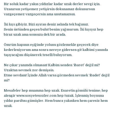
Bir soluk kadar yakın yıldızlar kadar uzak derler sevgi için.
Uzanırsın yetişemez yetişirsin dokunamaz dokunursun
vazgeçemez vazgeçersin ama unutamazsın.
İki kıyı gibiyiz. Bizi ayıran deniz aslında tek bağımız.
Senin üstünden geçen bulut benim yağmurum. İki kıyıyız hep
biraz uzak ama sonsuza dek bir arada.
Ömrüm kapının eşiğinde yolunu gözlemekle geçecek diye
kederleniyorum ama sonra nereye gidersen git kalbimi yanında
taşıyacağını düşünerek teselli buluyorum.
Ne çıkar yanımda olmasan! Kalbim senden ‘ibaret’ değil mi?
Uzaktan sevmek zor demişsin.
Etme sevdam! İçinde Allah varsa görmeden sevmek ‘ibadet’ değil
mi?
Mesafeler hep muamma hep uzak. Esaretin gömülü tenime; hep
alengir www.sosyetesozler.com hep tuzak. İşlenmiş boynuna
yıldız parıltısı gümüşler. Hem bunca yakınken hem çaresiz hem
uzak.