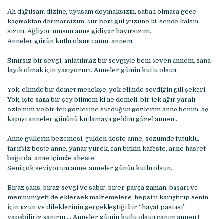
Ah dağılsam dizine, uyusam doymaksızın, sabah olmasa gece
kaçmaktan dermansızım, sür beni gül yüzüne ki, sende kalsın
sızım. Ağlıyor musun anne gidiyor hayırsızım.
Anneler günün kutlu olsun canım annem.
Sınırsız bir sevgi, anlatılmaz bir sevgiyle beni seven annem, sana
layık olmak için yaşıyorum. Anneler günün kutlu olsun.
Yok, elimde bir demet menekşe, yok elimde sevdiğin gül şekeri.
Yok, işte sana bir şey bilmem ki ne demeli, bir tek ağır yaralı
özlemim ve bir tek gözlerine sürdüğün gözlerim anne benim, aç
kapıyı anneler gününü kutlamaya geldim güzel annem.
Anne güllerin bezemesi, gülden deste anne, sözümde tutuklu,
tarifsiz beste anne, yanar yürek, can bitkin kafeste, anne hasret
bağırda, anne içimde aheste.
Seni çok seviyorum anne, anneler günün kutlu olsun.
Biraz şans, biraz sevgi ve sabır, birer parça zaman, başarı ve
memnuniyeti de eklersek malzemelere, hepsini karıştırıp senin
için uzun ve dileklerinin gerçekleştiği bir “hayat pastası”
yapabiliriz sanırım… Anneler günün kutlu olsun canım annem!