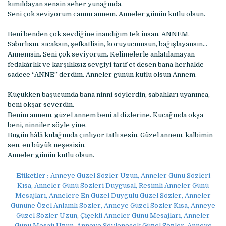
kımıldayan sensin seher yunağında.
Seni çok seviyorum canım annem. Anneler günün kutlu olsun.
Beni benden çok sevdiğine inandığım tek insan, ANNEM.
Sabırlısın, sıcaksın, şefkatlisin, koruyucumsun, bağışlayansın…
Annemsin. Seni çok seviyorum. Kelimelerle anlatılamayan
fedakârlık ve karşılıksız sevgiyi tarif et desen bana herhalde
sadece “ANNE” derdim. Anneler günün kutlu olsun Annem.
Küçükken başucumda bana ninni söylerdin, sabahları uyanınca,
beni okşar severdin.
Benim annem, güzel annem beni al dizlerine. Kucağında okşa
beni, ninniler söyle yine.
Bugün hâlâ kulağımda çınlıyor tatlı sesin. Güzel annem, kalbimin
sen, en büyük neşesisin.
Anneler günün kutlu olsun.
Etiketler :
Anneye Güzel Sözler Uzun, Anneler Günü Sözleri
Kısa, Anneler Günü Sözleri Duygusal, Resimli Anneler Günü
Mesajları, Annelere En Güzel Duygulu Güzel Sözler, Anneler
Gününe Özel Anlamlı Sözler, Anneye Güzel Sözler Kısa, Anneye
Güzel Sözler Uzun, Çiçekli Anneler Günü Mesajları, Anneler
Günü Mesajı Uzun, Anneye Söylenecek Güzel Sözler, Anneye