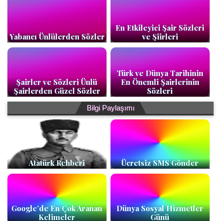
En Etkileyici Şair Sözleri
Yabancı Ünlülerden Sözler
ve Şiirleri
Türk ve Dünya Tarihinin
Şairler ve Sözleri Ünlü
En Önemli Şairlerinin
Şairlerden Güzel Sözler
Sözleri
Bilgi Paylaşımı
Atatürk Rehberi
Ücretsiz SMS Gönder
Google’de En Çok Aranan
Dünya Sosyal Hizmetler
Kelimeler
Günü