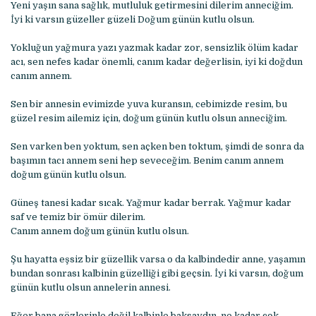
Yeni yaşın sana sağlık, mutluluk getirmesini dilerim anneciğim.
İyi ki varsın güzeller güzeli Doğum günün kutlu olsun.
Yokluğun yağmura yazı yazmak kadar zor, sensizlik ölüm kadar
acı, sen nefes kadar önemli, canım kadar değerlisin, iyi ki doğdun
canım annem.
Sen bir annesin evimizde yuva kuransın, cebimizde resim, bu
güzel resim ailemiz için, doğum günün kutlu olsun anneciğim.
Sen varken ben yoktum, sen açken ben toktum, şimdi de sonra da
başımın tacı annem seni hep seveceğim. Benim canım annem
doğum günün kutlu olsun.
Güneş tanesi kadar sıcak. Yağmur kadar berrak. Yağmur kadar
saf ve temiz bir ömür dilerim.
Canım annem doğum günün kutlu olsun.
Şu hayatta eşsiz bir güzellik varsa o da kalbindedir anne, yaşamın
bundan sonrası kalbinin güzelliği gibi geçsin. İyi ki varsın, doğum
günün kutlu olsun annelerin annesi.
Eğer bana gözlerinle değil kalbinle baksaydın, ne kadar çok