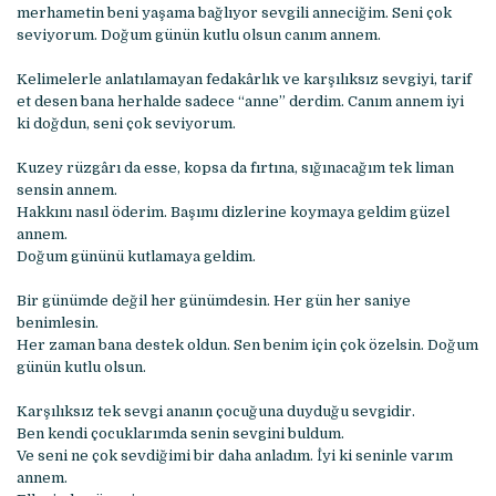
merhametin beni yaşama bağlıyor sevgili anneciğim. Seni çok
seviyorum. Doğum günün kutlu olsun canım annem.
Kelimelerle anlatılamayan fedakârlık ve karşılıksız sevgiyi, tarif
et desen bana herhalde sadece “anne” derdim. Canım annem iyi
ki doğdun, seni çok seviyorum.
Kuzey rüzgârı da esse, kopsa da fırtına, sığınacağım tek liman
sensin annem.
Hakkını nasıl öderim. Başımı dizlerine koymaya geldim güzel
annem.
Doğum gününü kutlamaya geldim.
Bir günümde değil her günümdesin. Her gün her saniye
benimlesin.
Her zaman bana destek oldun. Sen benim için çok özelsin. Doğum
günün kutlu olsun.
Karşılıksız tek sevgi ananın çocuğuna duyduğu sevgidir.
Ben kendi çocuklarımda senin sevgini buldum.
Ve seni ne çok sevdiğimi bir daha anladım. İyi ki seninle varım
annem.