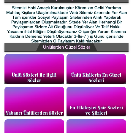
Sitemizi Hobi Amaçlı Kurulmuştur Kârımızın Geliri Yardıma
Muhtaç Kişilere Ulaştırtılmaktadır Web Sitemiz üzerinde Yer Alan
Tüm içerikler Sosyal Paylaşım Sitelerinden Alıntı Yapılarak
Paylaşımlardan Oluşmaktadır. Sitede Yer Alan Herhangi Bir
Paylaşımın Sizlere Ait Olduğunu Düşünüyor Ve Telif Hakkı
Yasasını ihlal Ettiğini Düşünüyorsanız O içeriğin Yorum Kısmına
Kaldırın Demeniz Yeterli Olacaktır 3-İle-7 ) iş Günü içerisinde
Sitemizden O Paylaşım Kaldırılacaktır
Ünlülerden Güzel Sözler
Ünlü Sözleri ile ilgili
Ünlü Kişilerin En Güzel
Sözler
Sözleri
En Etkileyici Şair Sözleri
Yabancı Ünlülerden Sözler
ve Şiirleri