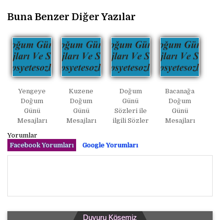
Buna Benzer Diğer Yazılar
Yengeye
Kuzene
Doğum
Bacanağa
Doğum
Doğum
Günü
Doğum
Günü
Günü
Sözleri ile
Günü
Mesajları
Mesajları
ilgili Sözler
Mesajları
Yorumlar
Facebook Yorumları
Google Yorumları
Duyuru Köşemiz