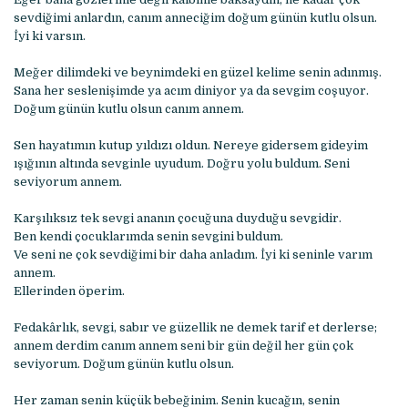
sevdiğimi anlardın, canım anneciğim doğum günün kutlu olsun.
İyi ki varsın.
Meğer dilimdeki ve beynimdeki en güzel kelime senin adınmış.
Sana her seslenişimde ya acım diniyor ya da sevgim coşuyor.
Doğum günün kutlu olsun canım annem.
Sen hayatımın kutup yıldızı oldun. Nereye gidersem gideyim
ışığının altında sevginle uyudum. Doğru yolu buldum. Seni
seviyorum annem.
Karşılıksız tek sevgi ananın çocuğuna duyduğu sevgidir.
Ben kendi çocuklarımda senin sevgini buldum.
Ve seni ne çok sevdiğimi bir daha anladım. İyi ki seninle varım
annem.
Ellerinden öperim.
Fedakârlık, sevgi, sabır ve güzellik ne demek tarif et derlerse;
annem derdim canım annem seni bir gün değil her gün çok
seviyorum. Doğum günün kutlu olsun.
Her zaman senin küçük bebeğinim. Senin kucağın, senin