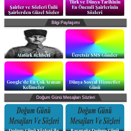
Türk ve Dünya Tarihinin
Şairler ve Sözleri Ünlü
En Önemli Şairlerinin
Şairlerden Güzel Sözler
Sözleri
Bilgi Paylaşımı
Atatürk Rehberi
Ücretsiz SMS Gönder
Google’de En Çok Aranan
Dünya Sosyal Hizmetler
Kelimeler
Günü
Doğum Günü Mesajları Sözleri
Doğum Günü Sözleri ile
Bacanağa Doğum Günü