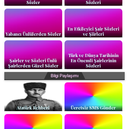
Sözler
Sözleri
En Etkileyici Şair Sözleri
Yabancı Ünlülerden Sözler
ve Şiirleri
Türk ve Dünya Tarihinin
Şairler ve Sözleri Ünlü
En Önemli Şairlerinin
Şairlerden Güzel Sözler
Sözleri
Bilgi Paylaşımı
Atatürk Rehberi
Ücretsiz SMS Gönder