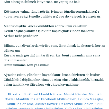
Kim olacağını bilmek istiyorsan, ne yaptığına bak.
Kötümser yalnız tüneli görür, iyimser tünelin sonundaki ışığı
görür, gerçekçi tünelle birlikte ışığı ve de gelecek treni görür.
Mantık dişildir. Ancak ekildikten sonra ürün verebilir.
Kendi başına yalnızca işlevinin boş biçimlerinden ibarettir.
Arthur Schopenhauer
Bilinmeyen diyarlarda yürüyorum. Unutulmak korkusuyla her an
ağlıyorum.
Rüyalarımda gördüğüm tarifi zor kız, beni vursunlar ama sana
dokunmasınlar.
Umut iklimine seni yazsınlar!
Ağızdan çıkan, yürekten kaynaklanır. İnsanı kirleten de budur.
Çünkü kötü düşünceler, cinayet, zina, cinsel ahlaksızlık, hırsızlık,
yalan tanıklık ve iftira hep yürekten kaynaklanır.
Etiketler :
En Güzel Mantıklı Sözler Mantıklı Sözler Mantıklı
Sözler Mantıklı Sözler Facebook Akıllı Sözler, Akıllıca Mesajlar,
Akıllı Sözler Kısa, Akıllıca Sözler, En Güzel Akıllı Sözler, Akıllı
Sözler Facebook, Adam Akıllı Sözler, Akıllı Laflar, Akıllı Sözler