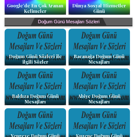
Google’de En Çok Aranan
Dünya Sosyal Hizmetler
Kelimeler
Günü
Doğum Günü Mesajları Sözleri
Doğum Günü Sözleri ile
Bacanağa Doğum Günü
ilgili Sözler
Mesajları
Baldıza Doğum Günü
Abiye Doğum Günü
Mesajları
Mesajları
Yengeye Doğum Günü
Kuzene Doğum Günü