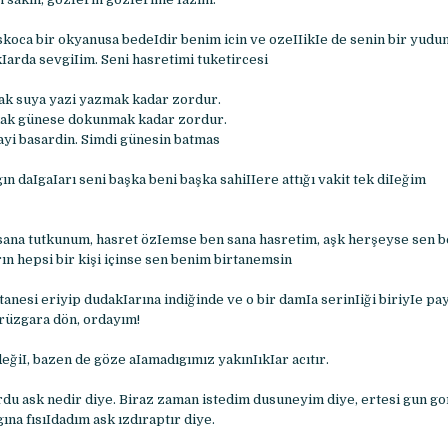
koca bir okyanusa bedeIdir benim icin ve ozeIIikIe de senin bir yudu
Iarda sevgiIim. Seni hasretimi tuketircesi
ak suya yazi yazmak kadar zordur.
ak günese dokunmak kadar zordur.
yi basardin. Simdi günesin batmas
gın daIgaIarı seni başka beni başka sahiIIere attığı vakit tek diIeğim
sana tutkunum, hasret özIemse ben sana hasretim, aşk herşeyse sen 
ın hepsi bir kişi içinse sen benim birtanemsin
tanesi eriyip dudakIarına indiğinde ve o bir damIa serinIiği biriyIe p
rüzgara dön, ordayım!
eğiI, bazen de göze aIamadıgımız yakınIıkIar acıtır.
rdu ask nedir diye. Biraz zaman istedim dusuneyim diye, ertesi gun g
gına fısıIdadım ask ızdıraptır diye.