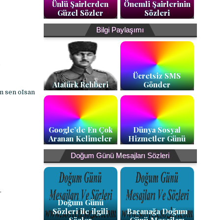
Ünlü Şairlerden
Önemli Şairlerinin
Güzel Sözler
Sözleri
Bilgi Paylaşımı
,
Ücretsiz SMS
Atatürk Rehberi
Gönder
m sen oIsan
Google’de En Çok
Dünya Sosyal
Aranan Kelimeler
Hizmetler Günü
Doğum Günü Mesajları Sözleri
.
Doğum Günü
Sözleri ile ilgili
Bacanağa Doğum