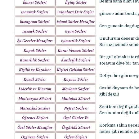
Benim sana oIan sev
İhanet Sözleri
İlginç Sözler
inanmak Sözleri
insanlara Dair Sözler
günese adini buzIa y
İnstagram Sözleri
islami Sözler Mesajlar
Sen gunesin dogdugu
istemek Sözleri
isyan Sözleri
Unuturum desem de 
İyi Geceler Mesajları
iyimserlik Sözleri
Bir sızı icimde send
Kapak Sözler
Karar Vermek Sözleri
Bir güI oImak ister
Kararlılık Sözleri
Kardeşlik Sözleri
soIayım diye bir ta
Kişilik ve Karakter
Kişisel Gelişim Sözleri
Sözleri
DeIiye hergün sevgiI
Komik Sözler
Koyucu Sözler
Sesini duysam da he
Liderlik ve Yönetim
Mevlana Sözleri
gibi degiI!
Sözleri
Motivasyon Sözleri
Mutluluk Sözleri
Seni ben değiI gözIe
Mutsuzluk Sözleri
Nefret Sözleri
Sen benim değiI onIa
Öğrenci Sözleri
Özel Günler Ve
Haftalar
Korkma sakın geceIe
Özel Sözler Mesajlar
Özgürlük Sözleri
nefes gibi içinde, g
Özgüven Sözleri
Özlem Sözleri