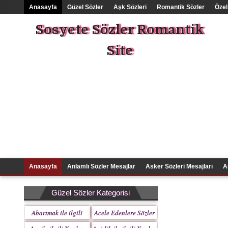
Anasayfa
Güzel Sözler
Aşk Sözleri
Romantik Sözler
Özel
Sosyete Sözler Romantik
Site
Anasayfa
Anlamlı Sözler Mesajlar
Asker Sözleri Mesajları
A
Güzel Sözler Kategorisi
Abartmak ile ilgili
Acele Edenlere Sözler
Yazılar