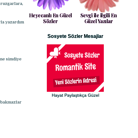
 ruzgarIara,
Heyecanlı En Güzel
Sevgi ile ilgili En
Sözler
Güzel Yazılar
rIa yazardım
Sosyete Sözler Mesajlar
ine simdiye
Hayat Paylaştıkça Güzel
ç bakmazIar