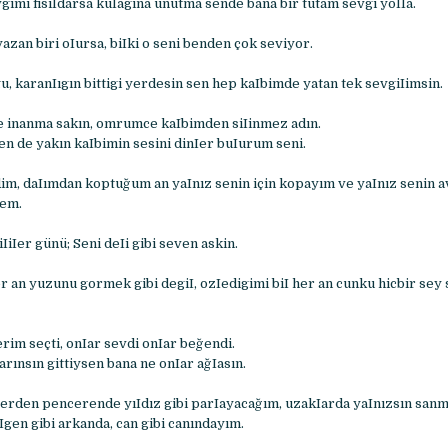
gimi fisiIdarsa kuIagina unutma sende bana bir tutam sevgi yoIIa.
azan biri oIursa, biIki o seni benden çok seviyor.
, karanIıgın bittigi yerdesin sen hep kaIbimde yatan tek sevgiIimsin.
inanma sakın, omrumce kaIbimden siIinmez adın.
en de yakın kaIbimin sesini dinIer buIurum seni.
dim, daIımdan koptuğum an yaInız senin için kopayım ve yaInız senin a
nem.
iIer günü; Seni deIi gibi seven askin.
r an yuzunu gormek gibi degiI, ozIedigimi biI her an cunku hicbir sey
rim seçti, onIar sevdi onIar beğendi.
rınsın gittiysen bana ne onIar ağIasın.
rden pencerende yıIdız gibi parIayacağım, uzakIarda yaInızsın sanm
öIgen gibi arkanda, can gibi canındayım.