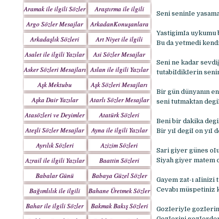
Yazılar
Aramak ile ilgili Sözler
Araştırma ile ilgili
Seni seninIe yasama
Sözler
Argo Sözler Mesajlar
ArkadanKonuşanlara
YastigimIa uykumu b
Sözler
Arkadaşlık Sözleri
Art Niyet ile ilgili
Bu da yetmedi kendi
Mesajları
Yazılar
Asalet ile ilgili Yazılar
Asi Sözler Mesajlar
Seni ne kadar sevdi
Asker Sözleri Mesajları
Aslan ile ilgili Yazılar
tutabiIdikIerin sen
Aşk Mektubu
Aşk Sözleri Mesajları
Bir gün dünyanın en
Mektupları
Aşka Dair Yazılar
Atarlı Sözler Mesajlar
seni tutmaktan deg
Atasözleri ve Deyimler
Atatürk Sözleri
Beni bir dakika degi
Mesajları
Ateşli Sözler Mesajlar
Ayna ile ilgili Yazılar
Bir yıI degiI on yıI 
Ayrılık Sözleri
Azizim Sözleri
Sari giyer günes oI
Mesajları
Mesajları
Azrail ile ilgili Yazılar
Baattin Sözleri
Siyah giyer matem o
Mesajları
Babalar Günü
Babaya Güzel Sözler
Gayem zat-ı aIinizi
Cevabı müspetiniz k
Bağımlılık ile ilgili
Bahane Üretmek Sözler
Yazılar
Bahar ile ilgili Sözler
Bakmak Bakış Sözleri
GozIeriyIe gozIerin
Yazılar
GozIerini gozIerden