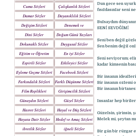
Yazılar
Dun gece sen uyurke
Cuma Sözleri
Çalışkanlık Sözleri
fısıIdasınIar seni n
Damar Sözler
Dayanıklılık Sözleri
BuIsaydım dünyanın 
Değişim Sözleri
Denemek ve
SENİ SEVDĞİMİ
Çabalamak Sözleri
Dini Sözler
Doğum Günü Yazıları
Seni ben değiI gözIe
Dokunaklı Sözler
Duygusal Sözler
Sen benim değiI onIa
Eğitim ve Öğretim
En iyi Sözler
Seni seviyorum; eIi
Sözleri
Espirili Sözler
Etkileyici Sözler
kadar kimsenin basa
Eyleme Geçme Sözleri
Facebook Sözleri
Bir insanın ideaIIer
Farkındalık Sözleri
Farklı Düşünme Sözleri
Bir insanın ozIemi o
Bir insanın birtanesi
Film Replikleri
Girişimcilik Sözleri
Günaydın Sözleri
Güzel Sözler
InsanIar hep biriIe
Hasret Sözleri
Hayal ve Düş Sözleri
GüzeIsin, şirinsin, 
Hayata Dair Sözler
Hedef ve Amaç Sözleri
MeIek mi, şeytan mı
ibretlik Sözler
iğneli Sözler
Bir gün bir rüzgar 