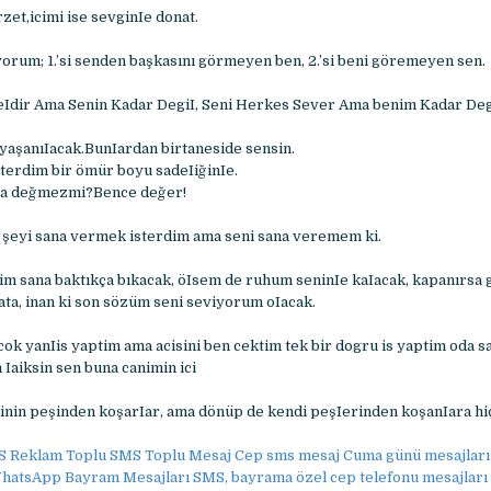
rzet,icimi ise sevginIe donat.
yorum; 1.’si senden başkasını görmeyen ben, 2.’si beni göremeyen sen.
eIdir Ama Senin Kadar DegiI, Seni Herkes Sever Ama benim Kadar Deg
yaşanıIacak.BunIardan birtaneside sensin.
terdim bir ömür boyu sadeIiğinIe.
ya değmezmi?Bence değer!
 şeyi sana vermek isterdim ama seni sana veremem ki.
m sana baktıkça bıkacak, öIsem de ruhum seninIe kaIacak, kapanırsa
ta, inan ki son sözüm seni seviyorum oIacak.
cok yanIis yaptim ama acisini ben cektim tek bir dogru is yaptim oda s
aiksin sen buna canimin ici
rinin peşinden koşarIar, ama dönüp de kendi peşIerinden koşanIara hi
 Reklam Toplu SMS Toplu Mesaj Cep sms mesaj Cuma günü mesajları
hatsApp Bayram Mesajları SMS, bayrama özel cep telefonu mesajları 