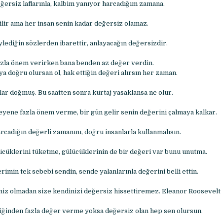
ğersiz laflarınla, kalbim yanıyor harcadığım zamana.
ilir ama her insan senin kadar değersiz olamaz.
lediğin sözlerden ibarettir, anlayacağın değersizdir.
azla önem verirken bana benden az değer verdin.
a doğru olursan ol, hak ettiğin değeri alırsın her zaman.
ar doğmuş. Bu saatten sonra kürtaj yasaklansa ne olur.
eyene fazla önem verme, bir gün gelir senin değerini çalmaya kalkar.
arcadığın değerli zamanını, doğru insanlarla kullanmalısın.
ücüklerini tüketme, gülücüklerinin de bir değeri var bunu unutma.
rimin tek sebebi sendin, sende yalanlarınla değerini belli ettin.
iniz olmadan size kendinizi değersiz hissettiremez. Eleanor Roosevelt
ğinden fazla değer verme yoksa değersiz olan hep sen olursun.