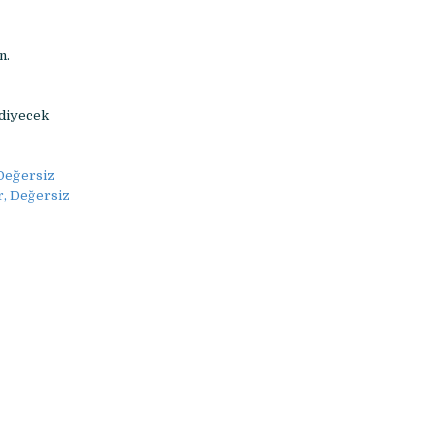
n.
 diyecek
 Değersiz
r, Değersiz