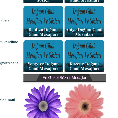
Sözler
Günü Mesajları
rksız.
Baldıza Doğum
Abiye Doğum Günü
Günü Mesajları
Mesajları
um kendime.
Yengeye Doğum
Kuzene Doğum
retti bana.
Günü Mesajları
Günü Mesajları
En Güzel Sözler Mesajlar
ler. Saul