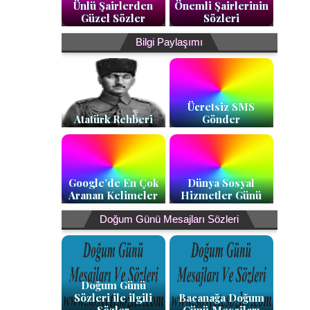
Ünlü Şairlerden
Önemli Şairlerinin
Güzel Sözler
Sözleri
Bilgi Paylaşımı
Ücretsiz SMS
Atatürk Rehberi
Gönder
Google’de En Çok
Dünya Sosyal
Aranan Kelimeler
Hizmetler Günü
Doğum Günü Mesajları Sözleri
Doğum Günü
Sözleri ile ilgili
Bacanağa Doğum