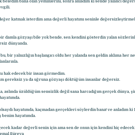
k beledim bana olan yeminlerini, sonra anladım ki sende yalancı değer
vgili.
değer katmak isterdim ama değerli hayatımı seninle değersizleştirme
ir damla gözyaşı bile yok bende, sen kendini gösterdin yalan sözlerinl
rsiz dünyanda.
 bu, bir yalnızlığın başlangıcı oldu her yalanda sen geldin aklıma her 
anlarınla.
mı hak edecek bir insan görmedim.
m gereksiz ya da uğruna gözyaşı döktüğüm insanlar değersiz.
 aslında üzüldüğüm sensizlik değil sana harcadığım gerçek dünya, şi
 hayatımda.
olsaydı hayatımda, kaçmadan gerçekleri söylerdin bana! ve anladım ki 
ş benim hayatımda.
ğecek kadar değerli senin için ama sen de onun için kendini hiç edecek
Cemal Süreya