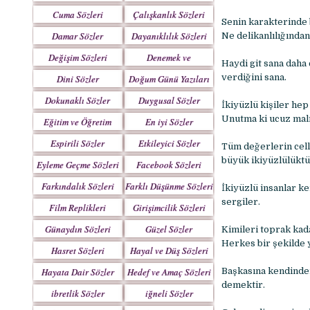
Yazılar
Cuma Sözleri
Çalışkanlık Sözleri
Senin karakterinde 
Damar Sözler
Dayanıklılık Sözleri
Ne delikanlılığında
Değişim Sözleri
Denemek ve
Haydi git sana daha 
Çabalamak Sözleri
verdiğini sana.
Dini Sözler
Doğum Günü Yazıları
Dokunaklı Sözler
Duygusal Sözler
İkiyüzlü kişiler hep
Unutma ki ucuz malı
Eğitim ve Öğretim
En iyi Sözler
Sözleri
Espirili Sözler
Etkileyici Sözler
Tüm değerlerin cella
büyük ikiyüzlülüktü
Eyleme Geçme Sözleri
Facebook Sözleri
Farkındalık Sözleri
Farklı Düşünme Sözleri
İkiyüzlü insanlar k
sergiler.
Film Replikleri
Girişimcilik Sözleri
Günaydın Sözleri
Güzel Sözler
Kimileri toprak kada
Herkes bir şekilde y
Hasret Sözleri
Hayal ve Düş Sözleri
Hayata Dair Sözler
Hedef ve Amaç Sözleri
Başkasına kendinden
demektir.
ibretlik Sözler
iğneli Sözler