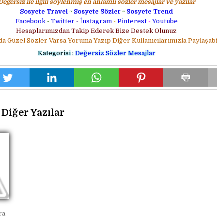
Değersiz ile ilgili söylenmiş en anlamlı sözler mesajlar ve yazılar
Sosyete Travel
~
Sosyete Sözler
~
Sosyete Trend
Facebook
-
Twitter
-
İnstagram
-
Pinterest
-
Youtube
Hesaplarımızdan Takip Ederek Bize Destek Olunuz
da Güzel Sözler Varsa Yoruma Yazıp Diğer Kullanıcılarımızla Paylaşabil
Kategorisi :
Değersiz Sözler Mesajlar
Diğer Yazılar
ra