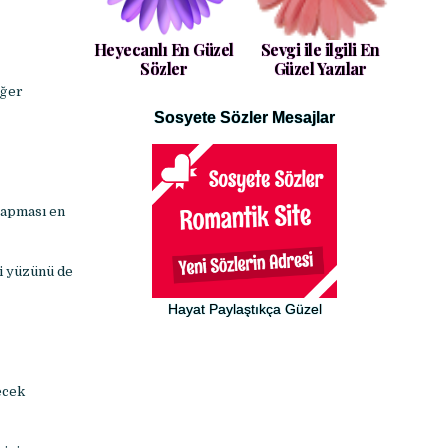
Heyecanlı En Güzel
Sevgi ile ilgili En
Sözler
Güzel Yazılar
eğer
Sosyete Sözler Mesajlar
 yapması en
ki yüzünü de
Hayat Paylaştıkça Güzel
ecek