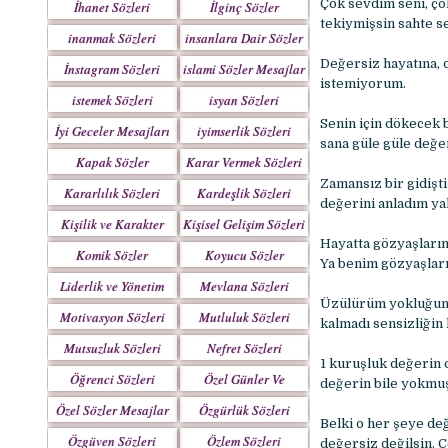
Çok sevdim seni, ço
İhanet Sözleri
İlginç Sözler
tekiymişsin sahte se
inanmak Sözleri
insanlara Dair Sözler
Değersiz hayatına, 
İnstagram Sözleri
islami Sözler Mesajlar
istemiyorum.
istemek Sözleri
isyan Sözleri
Senin için dökecek b
İyi Geceler Mesajları
iyimserlik Sözleri
sana güle güle değe
Kapak Sözler
Karar Vermek Sözleri
Zamansız bir gidişti
Kararlılık Sözleri
Kardeşlik Sözleri
değerini anladım yal
Kişilik ve Karakter
Kişisel Gelişim Sözleri
Sözleri
Hayatta gözyaşları
Komik Sözler
Koyucu Sözler
Ya benim gözyaşları
Liderlik ve Yönetim
Mevlana Sözleri
Üzülürüm yokluğuna,
Sözleri
Motivasyon Sözleri
Mutluluk Sözleri
kalmadı sensizliğin
Mutsuzluk Sözleri
Nefret Sözleri
1 kuruşluk değerin 
Öğrenci Sözleri
Özel Günler Ve
değerin bile yokmu
Haftalar
Özel Sözler Mesajlar
Özgürlük Sözleri
Belki o her şeye de
Özgüven Sözleri
Özlem Sözleri
değersiz değilsin. 