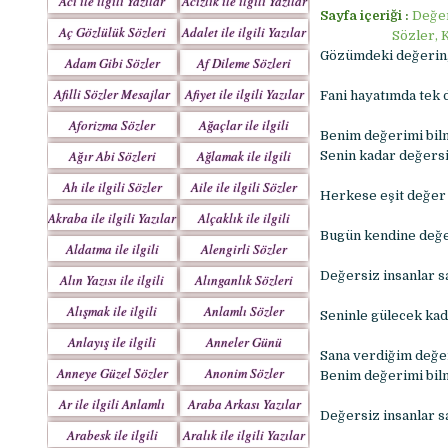
Acı ile ilgili Yazılar
Acizlik ile ilgili Yazılar
Sayfa içeriği :
Değer
Aç Gözlülük Sözleri
Adalet ile ilgili Yazılar
Sözler, 
Gözümdeki değerin, 
Adam Gibi Sözler
Af Dileme Sözleri
Mesajlar
Mesajları
Afilli Sözler Mesajlar
Afiyet ile ilgili Yazılar
Fani hayatımda tek 
Aforizma Sözler
Ağaçlar ile ilgili
Benim değerimi bil
Mesajlar
Yazılar
Ağır Abi Sözleri
Ağlamak ile ilgili
Senin kadar değersi
Mesajları
Yazılar
Ah ile ilgili Sözler
Aile ile ilgili Sözler
Herkese eşit değer 
Akraba ile ilgili Yazılar
Alçaklık ile ilgili
Bugün kendine değe
Yazılar
Aldatma ile ilgili
Alengirli Sözler
Yazıları
Mesajlar
Değersiz insanlar sa
Alın Yazısı ile ilgili
Alınganlık Sözleri
Sözler
Alışmak ile ilgili
Anlamlı Sözler
Seninle gülecek kad
Yazılar
Mesajlar
Anlayış ile ilgili
Anneler Günü
Sana verdiğim değer
Yazılar
Mesajları
Anneye Güzel Sözler
Anonim Sözler
Benim değerimi bil
Ar ile ilgili Anlamlı
Araba Arkası Yazılar
Değersiz insanlar sad
Sözler
Arabesk ile ilgili
Aralık ile ilgili Yazılar