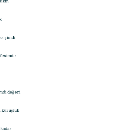
sizin
k
e, şimdi
nefesimde
mdi değeri
1 kuruşluk
 kadar