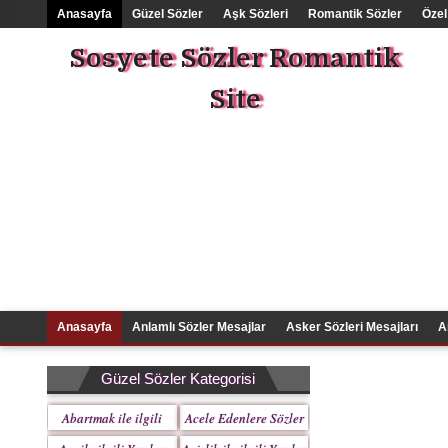
Anasayfa
Güzel Sözler
Aşk Sözleri
Romantik Sözler
Özel
Sosyete Sözler Romantik
Site
Anasayfa
Anlamlı Sözler Mesajlar
Asker Sözleri Mesajları
A
Güzel Sözler Kategorisi
Abartmak ile ilgili
Acele Edenlere Sözler
Yazılar