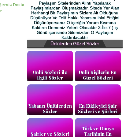
Paylaşım Sitelerinden Alıntı Yapılarak
ğersiz Dosta
Paylaşımlardan Oluşmaktadır. Sitede Yer Alan
r
Herhangi Bir Paylaşımın Sizlere Ait Olduğunu
Düşünüyor Ve Telif Hakkı Yasasını ihlal Ettiğini
Düşünüyorsanız O içeriğin Yorum Kısmına
Kaldırın Demeniz Yeterli Olacaktır 3-İle-7 ) iş
Günü içerisinde Sitemizden O Paylaşım
Kaldırılacaktır
Ünlülerden Güzel Sözler
Ünlü Sözleri ile
Ünlü Kişilerin En
ilgili Sözler
Güzel Sözleri
Yabancı Ünlülerden
En Etkileyici Şair
Sözler
Sözleri ve Şiirleri
Türk ve Dünya
Şairler ve Sözleri
Tarihinin En