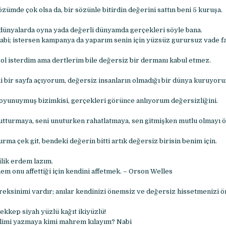
ümde çok olsa da, bir sözünle bitirdin değerini sattın beni 5 kuruşa.
 dünyalarda oyna yada değerli dünyamda gerçekleri söyle bana.
 Tabi; istersen kampanya da yaparım senin için yüzsüz gurursuz vade fa
l isterdim ama dertlerim bile değersiz bir dermanı kabul etmez.
 bir sayfa açıyorum, değersiz insanların olmadığı bir dünya kuruyor
oyunuymuş bizimkisi, gerçekleri görünce anlıyorum değersizliğini.
tturmaya, seni unuturken rahatlatmaya, sen gitmişken mutlu olmayı öğ
rma çek git, bendeki değerin bitti artık değersiz birisin benim için.
şilik erdem lazım.
m onu affettiği için kendini affetmek. – Orson Welles
reksinimi vardır; anılar kendinizi önemsiz ve değersiz hissetmenizi ön
rekkep siyah yüzlü kağıt ikiyüzlü!
alimi yazmaya kimi mahrem kılayım? Nabi