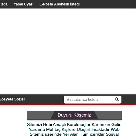
ızda
Yasal Uyarı
E-Posta Abonelik İsteği
Sosyete Sözler
Duyuru Köşemiz
Sitemizi Hobi Amaçlı Kurulmuştur Kârımızın Geliri
Yardıma Muhtaç Kişilere Ulaştırtılmaktadır Web
Sitemiz üzerinde Yer Alan Tüm içerikler Sosyal