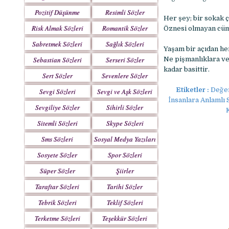
Pozitif Düşünme
Resimli Sözler
Her şey; bir sokak 
Sözleri
Risk Almak Sözleri
Romantik Sözler
Öznesi olmayan cümle
Sabretmek Sözleri
Sağlık Sözleri
Yaşam bir açıdan he
Sebastian Sözleri
Serseri Sözler
Ne pişmanlıklara ve
kadar basittir.
Sert Sözler
Sevenlere Sözler
Etiketler :
Değer
Sevgi Sözleri
Sevgi ve Aşk Sözleri
İnsanlara Anlamlı 
Sevgiliye Sözler
Sihirli Sözler
Sitemli Sözleri
Skype Sözleri
Sms Sözleri
Sosyal Medya Yazıları
Sosyete Sözler
Spor Sözleri
Mesajlar
Süper Sözler
Şiirler
Taraftar Sözleri
Tarihi Sözler
Tebrik Sözleri
Teklif Sözleri
Terketme Sözleri
Teşekkür Sözleri