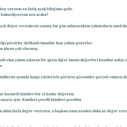
boy versem en fazla ayak bileğime gelir.
n bahsediyorsun sen acaba?
çok değer verenlerin yanına, bir gün anlayacaksın yalancıların nasıl d
 ilgi görürler delikanlı insanlar hep yalnız gezerler.
n alıcısı çok olurmuş.
dı olan yalanı çıkaran bir ağzın diğer insani değerleri kendine sakız
r.
endilerini aynada hangi yüzleriyle görürse görsünler gerçek onların i
r kıymetli kimileri bir ot kadar değersiz.
aşıyor işte. Kimileri şerefli kimileri şerefsiz.
 daha fazla değer verirsen, o başkası sana senden daha az değer ver