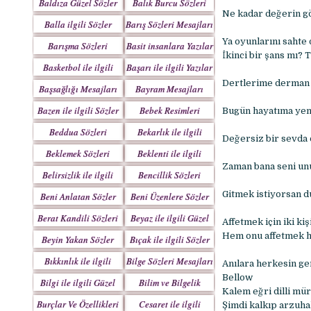
Baldıza Güzel Sözler
Balık Burcu Sözleri
Ne kadar değerin göz
Balla ilgili Sözler
Barış Sözleri Mesajları
Ya oyunlarını sahte
Barışma Sözleri
Basit insanlara Yazılar
İkinci bir şans mı?
Mesajları
Basketbol ile ilgili
Başarı ile ilgili Yazılar
Sözler
Dertlerime derman o
Başsağlığı Mesajları
Bayram Mesajları
Sözleri
Bazen ile ilgili Sözler
Bebek Resimleri
Bugün hayatıma yeni
Mesajlar
Beddua Sözleri
Bekarlık ile ilgili
Değersiz bir sevda 
Mesajları
Sözler
Beklemek Sözleri
Beklenti ile ilgili
Zaman bana seni unu
Sözler
Belirsizlik ile ilgili
Bencillik Sözleri
Sözler
Mesajları
Gitmek istiyorsan du
Beni Anlatan Sözler
Beni Üzenlere Sözler
Berat Kandili Sözleri
Beyaz ile ilgili Güzel
Affetmek için iki ki
Mesajları
Sözler
Hem onu affetmek he
Beyin Yakan Sözler
Bıçak ile ilgili Sözler
Bıkkınlık ile ilgili
Bilge Sözleri Mesajları
Anılara herkesin ge
Sözler
Bellow
Bilgi ile ilgili Güzel
Bilim ve Bilgelik
Kalem eğri dilli mü
Sözler
Sözleri
Burçlar Ve Özellikleri
Cesaret ile ilgili
Şimdi kalkıp arzuh