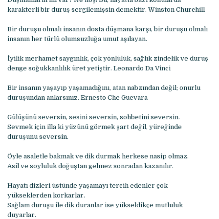
karakterli bir duruş sergilemişsin demektir. Winston Churchill
Bir duruşu olmalı insanın dosta düşmana karşı, bir duruşu olmalı
insanın her türlü olumsuzluğa umut aşılayan.
İyilik merhamet saygınlık, çok yönlülük, sağlık zindelik ve duruş
denge soğukkanlılık üret yetiştir. Leonardo Da Vinci
Bir insanın yaşayıp yaşamadığını, atan nabzından değil; onurlu
duruşundan anlarsınız. Ernesto Che Guevara
Gülüşünü seversin, sesini seversin, sohbetini seversin.
Sevmek için illa ki yüzünü görmek şart değil, yüreğinde
duruşunu seversin.
Öyle asaletle bakmak ve dik durmak herkese nasip olmaz.
Asil ve soyluluk doğuştan gelmez sonradan kazanılır.
Hayatı dizleri üstünde yaşamayı tercih edenler çok
yükseklerden korkarlar.
Sağlam duruşu ile dik duranlar ise yükseldikçe mutluluk
duyarlar.