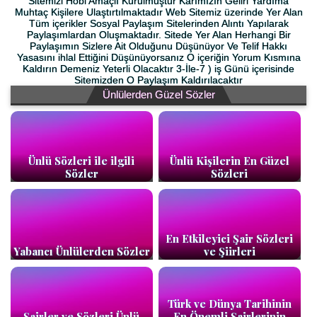
Sitemizi Hobi Amaçlı Kurulmuştur Kârımızın Geliri Yardıma
Muhtaç Kişilere Ulaştırtılmaktadır Web Sitemiz üzerinde Yer Alan
Tüm içerikler Sosyal Paylaşım Sitelerinden Alıntı Yapılarak
Paylaşımlardan Oluşmaktadır. Sitede Yer Alan Herhangi Bir
Paylaşımın Sizlere Ait Olduğunu Düşünüyor Ve Telif Hakkı
Yasasını ihlal Ettiğini Düşünüyorsanız O içeriğin Yorum Kısmına
Kaldırın Demeniz Yeterli Olacaktır 3-İle-7 ) iş Günü içerisinde
Sitemizden O Paylaşım Kaldırılacaktır
Ünlülerden Güzel Sözler
Ünlü Sözleri ile ilgili
Ünlü Kişilerin En Güzel
Sözler
Sözleri
En Etkileyici Şair Sözleri
Yabancı Ünlülerden Sözler
ve Şiirleri
Türk ve Dünya Tarihinin
Şairler ve Sözleri Ünlü
En Önemli Şairlerinin