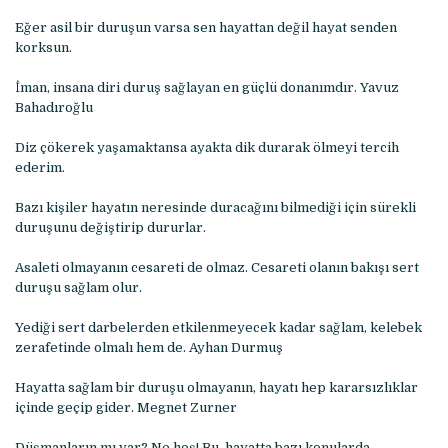
Eğer asil bir duruşun varsa sen hayattan değil hayat senden
korksun.
İman, insana diri duruş sağlayan en güçlü donanımdır. Yavuz
Bahadıroğlu
Diz çökerek yaşamaktansa ayakta dik durarak ölmeyi tercih
ederim.
Bazı kişiler hayatın neresinde duracağını bilmediği için sürekli
duruşunu değiştirip dururlar.
Asaleti olmayanın cesareti de olmaz. Cesareti olanın bakışı sert
duruşu sağlam olur.
Yediği sert darbelerden etkilenmeyecek kadar sağlam, kelebek
zerafetinde olmalı hem de. Ayhan Durmuş
Hayatta sağlam bir duruşu olmayanın, hayatı hep kararsızlıklar
içinde geçip gider. Megnet Zurner
Düşmanların mı var? Ne hoş! Bu, hayatta bazı konularda