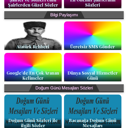
Şairlerden Güzel Sözler
Sözleri
Bilgi Paylaşımı
Atatürk Rehberi
Ücretsiz SMS Gönder
Google’de En Çok Aranan
Dünya Sosyal Hizmetler
Kelimeler
Günü
Doğum Günü Mesajları Sözleri
Doğum Günü Sözleri ile
Bacanağa Doğum Günü
ilgili Sözler
Mesajları