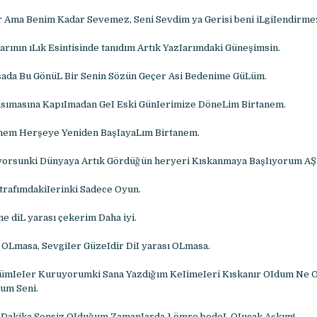
r Ama Benim Kadar Sevemez, Seni Sevdim ya Gerisi beni iLgiIendirme
rının ıLık Esintisinde tanıdım Artık YazIarımdaki Güneşimsin.
ada Bu GönüL Bir Senin Sözün Geçer Asi Bedenime GüLüm.
nsımasına KapıImadan GeI Eski GünIerimize DöneLim Birtanem.
nem Herşeye Yeniden BaşIayaLım Birtanem.
orsunki Dünyaya Artık Gördüğün heryeri Kıskanmaya BaşIıyorum A
trafımdakiIerinki Sadece Oyun.
e diL yarası çekerim Daha iyi.
 OLmasa, SevgiIer GüzeIdir DiI yarası OLmasa.
CümIeIer Kuruyorumki Sana Yazdığım KeIimeIeri Kıskanır OIdum Ne O
um Seni.
1 Dakika Sensiz OIduğum ZamanIarda 1 ömre bedeL OIucak Aşkım!