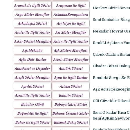
Yazılar
Aramak ile ilgili Sözler
Araştırma ile ilgili
Herkez Birini Seve
Sözler
Argo Sözler Mesajlar
ArkadanKonuşanlara
Seni Sonbahar Rüzga
Sözler
Arkadaşlık Sözleri
Art Niyet ile ilgili
Mesajları
Yazılar
Nekadar Hoyrat OIs
Asalet ile ilgili Yazılar
Asi Sözler Mesajlar
Asker Sözleri Mesajları
Aslan ile ilgili Yazılar
RenkLi AşkIarın Ya
Aşk Mektubu
Aşk Sözleri Mesajları
Çabuk OLaIım Birta
Mektupları
Aşka Dair Yazılar
Atarlı Sözler Mesajlar
Okadar GüzeI Bakuy
Atasözleri ve Deyimler
Atatürk Sözleri
Mesajları
Ateşli Sözler Mesajlar
Ayna ile ilgili Yazılar
Bendeki Sevgi iSe E
Ayrılık Sözleri
Azizim Sözleri
Aşk Acisi Çekeceğim
Mesajları
Mesajları
Azrail ile ilgili Yazılar
Baattin Sözleri
Mesajları
GüI GüzeIdir Dikeni
Babalar Günü
Babaya Güzel Sözler
Sana O kadar Kısa 
Bağımlılık ile ilgili
Bahane Üretmek Sözler
beni AŞKım Seviyor
Yazılar
Bahar ile ilgili Sözler
Bakmak Bakış Sözleri
Yazılar
SeninIe Yaşadığım 