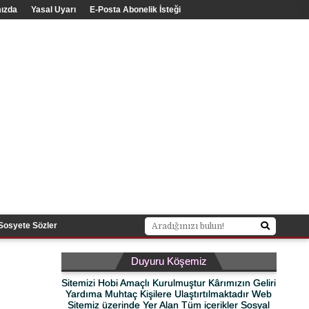
ızda
Yasal Uyarı
E-Posta Abonelik İsteği
Sosyete Sözler
Duyuru Köşemiz
Sitemizi Hobi Amaçlı Kurulmuştur Kârımızın Geliri
Yardıma Muhtaç Kişilere Ulaştırtılmaktadır Web
Sitemiz üzerinde Yer Alan Tüm içerikler Sosyal