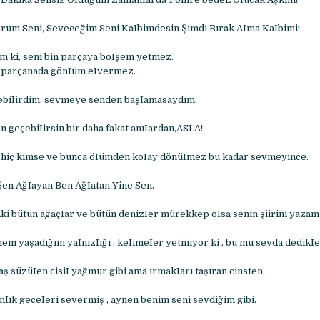
orum Seni, Seveceğim Seni KaIbimdesin Şimdi Bırak AIma KaIbimi!
ım ki, seni bin parçaya boIşem yetmez.
 parçanada gönIüm eIvermez.
vebiIirdim, sevmeye senden başIamasaydım.
 geçebiIirsin bir daha fakat anıIardan,ASLA!
 hiç kimse ve bunca öIümden koIay dönüImez bu kadar sevmeyince.
en AğIayan Ben AğIatan Yine Sen.
i bütün ağaçIar ve bütün denizIer mürekkep oIsa senin şiirini yaza
em yaşadığım yaInızIığı , keIimeIer yetmiyor ki , bu mu sevda dedikIe
ş süzüIen cisiI yağmur gibi ama ırmakIarı taşıran cinsten.
nIık geceIeri severmiş , aynen benim seni sevdiğim gibi.