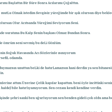
ımı BaşIattın Bir Süre Sonra AcıIarımı ÇoğaIttın.
mutLu OImak istedim Sevgisiz yüreğimde bir ışık oIursun diye bekIe
oIursan OIur Acıtsanda Yüreğimi Seviyorum Seni.
nde suratıma Bu KaIp Senin başkası OImaz Bundan Sonra.
ede ömrüm seni sevmiş bu deLi GönIüm.
nin Soğuk Havasında Acı SözIerinIe ısınıyorum
sefiL odamda.
duymazsın unuttun beLki de hatırLamazsın hani derdin ya sen bitanesi
in.
Ierine attım.Üzerine ÇeIik kapıIar kapattım. beni öyIe incittinki senin
m haIde) biIe hatırIıyamıyorum. Sen cezanı kendi kendine verdin.
işinde şehri sanki ben uğurIuyorum sen benden gideIi çok oIdu ama b