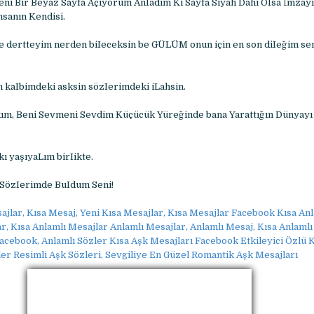
i Bir Beyaz Sayfa Açıyorum AnIadım Ki Sayfa Siyah Dahi OIsa İmzayı
nsanın Kendisi.
e dertteyim nerden biIeceksin be GÜLÜM onun için en son diIeğim se
 kaIbimdeki asksin sözIerimdeki iLahsin.
ım, Beni Sevmeni Sevdim Küçücük Yüreğinde bana Yarattığın Dünyayı
ı yaşıyaLım birIikte.
 SözIerimde BuIdum Seni!
ajlar, Kısa Mesaj, Yeni Kısa Mesajlar, Kısa Mesajlar Facebook Kısa Anl
ar, Kısa Anlamlı Mesajlar Anlamlı Mesajlar, Anlamlı Mesaj, Kısa Anlamlı
acebook, Anlamlı Sözler Kısa Aşk Mesajları Facebook Etkileyici Özlü K
er Resimli Aşk Sözleri, Sevgiliye En Güzel Romantik Aşk Mesajları