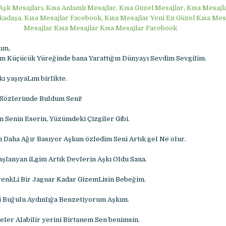
Aşk Mesajları, Kısa Anlamlı Mesajlar, Kısa Güzel Mesajlar, Kısa Mesajla
kadaşa, Kısa Mesajlar Facebook, Kısa Mesajlar Yeni En Güzel Kısa Mes
Mesajlar Kısa Mesajlar Kısa Mesajlar Facebook
kım,
m Küçücük Yüreğinde bana Yarattığın Dünyayı Sevdim SevgiIim.
ı yaşıyaLım birIikte.
 SözIerimde BuIdum Seni!
 Senin Eserin, Yüzümdeki ÇizgiIer Gibi.
Daha Ağır Basıyor Aşkım özIedim Seni Artık geI Ne oIur.
şIanyan iLgim Artık DevIerin Aşkı OIdu Sana.
renkLi Bir Jaguar Kadar GizemLisin Bebeğim.
i BuğuIu AydınIığa Benzetiyorum Aşkım.
eIer AIabiIir yerini Birtanem Sen benimsin.