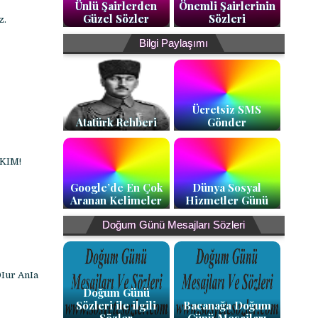
Ünlü Şairlerden
Önemli Şairlerinin
Güzel Sözler
Sözleri
z.
Bilgi Paylaşımı
Ücretsiz SMS
Atatürk Rehberi
Gönder
ŞKIM!
Google’de En Çok
Dünya Sosyal
Aranan Kelimeler
Hizmetler Günü
Doğum Günü Mesajları Sözleri
Iur AnIa
Doğum Günü
Sözleri ile ilgili
Bacanağa Doğum