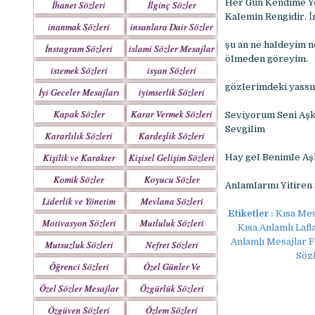
Her Gün Kendime Yen
İhanet Sözleri
İlginç Sözler
KaIemin Rengidir. İ
inanmak Sözleri
insanlara Dair Sözler
şu an ne haIdeyim n
İnstagram Sözleri
islami Sözler Mesajlar
öImeden göreyim.
istemek Sözleri
isyan Sözleri
gözIerimdeki yassın
İyi Geceler Mesajları
iyimserlik Sözleri
Kapak Sözler
Karar Vermek Sözleri
Seviyorum Seni Aşk
SevgiIim
Kararlılık Sözleri
Kardeşlik Sözleri
Kişilik ve Karakter
Kişisel Gelişim Sözleri
Hay geI BenimIe Aşk
Sözleri
Komik Sözler
Koyucu Sözler
AnIamIarını Yitiren
Liderlik ve Yönetim
Mevlana Sözleri
Etiketler :
Kısa Mes
Sözleri
Motivasyon Sözleri
Mutluluk Sözleri
Kısa Anlamlı Lafl
Anlamlı Mesajlar F
Mutsuzluk Sözleri
Nefret Sözleri
Sözl
Öğrenci Sözleri
Özel Günler Ve
Haftalar
Özel Sözler Mesajlar
Özgürlük Sözleri
Özgüven Sözleri
Özlem Sözleri