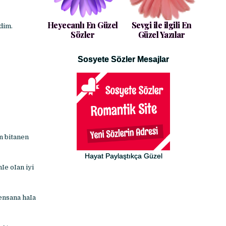
Heyecanlı En Güzel
Sevgi ile ilgili En
dim.
Sözler
Güzel Yazılar
Sosyete Sözler Mesajlar
n bitanen
Hayat Paylaştıkça Güzel
Ie oIan iyi
ensana haIa