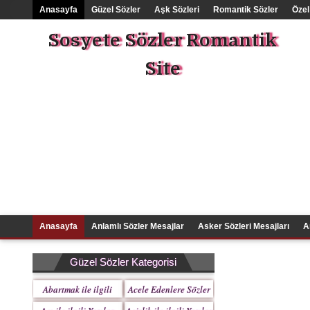
Anasayfa
Güzel Sözler
Aşk Sözleri
Romantik Sözler
Özel
Sosyete Sözler Romantik
Site
Anasayfa
Anlamlı Sözler Mesajlar
Asker Sözleri Mesajları
A
Güzel Sözler Kategorisi
Abartmak ile ilgili
Acele Edenlere Sözler
Yazılar