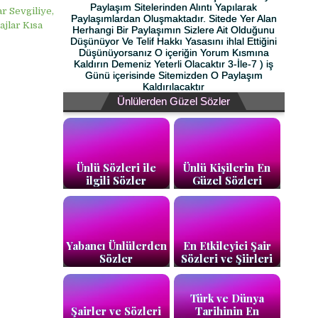
Paylaşım Sitelerinden Alıntı Yapılarak
r Sevgiliye,
Paylaşımlardan Oluşmaktadır. Sitede Yer Alan
ajlar Kısa
Herhangi Bir Paylaşımın Sizlere Ait Olduğunu
Düşünüyor Ve Telif Hakkı Yasasını ihlal Ettiğini
Düşünüyorsanız O içeriğin Yorum Kısmına
Kaldırın Demeniz Yeterli Olacaktır 3-İle-7 ) iş
Günü içerisinde Sitemizden O Paylaşım
Kaldırılacaktır
Ünlülerden Güzel Sözler
Ünlü Sözleri ile
Ünlü Kişilerin En
ilgili Sözler
Güzel Sözleri
Yabancı Ünlülerden
En Etkileyici Şair
Sözler
Sözleri ve Şiirleri
Türk ve Dünya
Şairler ve Sözleri
Tarihinin En