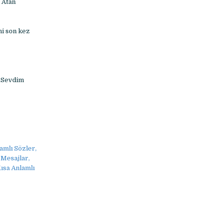
 Atan
ni son kez
 Sevdim
amlı Sözler,
 Mesajlar,
ısa Anlamlı