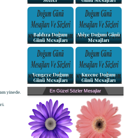
Sözler
Günü Mesajları
Baldıza Doğum
Abiye Doğum Günü
Günü Mesajları
Mesajları
Yengeye Doğum
Kuzene Doğum
Günü Mesajları
Günü Mesajları
En Güzel Sözler Mesajlar
mam yinede.
ri.