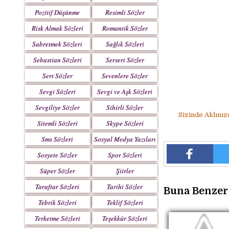
Pozitif Düşünme
Resimli Sözler
Sözleri
Risk Almak Sözleri
Romantik Sözler
Sabretmek Sözleri
Sağlık Sözleri
Sebastian Sözleri
Serseri Sözler
Sert Sözler
Sevenlere Sözler
Sevgi Sözleri
Sevgi ve Aşk Sözleri
Sevgiliye Sözler
Sihirli Sözler
Sizinde Aklınız
Sitemli Sözleri
Skype Sözleri
Sms Sözleri
Sosyal Medya Yazıları
Sosyete Sözler
Spor Sözleri
Mesajlar
Süper Sözler
Şiirler
Taraftar Sözleri
Tarihi Sözler
Buna Benzer 
Tebrik Sözleri
Teklif Sözleri
Terketme Sözleri
Teşekkür Sözleri