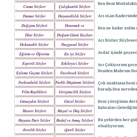
Yazılar
Sen Beni MutIuIukIar
Cuma Sözleri
Çalışkanlık Sözleri
Damar Sözler
Dayanıklılık Sözleri
Acı oLan Kaderimde 
Değişim Sözleri
Denemek ve
Sen ne kadar zaIim 
Çabalamak Sözleri
Dini Sözler
Doğum Günü Yazıları
Acı SözIer SöyIese
Dokunaklı Sözler
Duygusal Sözler
AcıIar içinde geçs
Eğitim ve Öğretim
En iyi Sözler
Sözleri
Espirili Sözler
Etkileyici Sözler
Acı Çekiyorum gece
Senden Mahrum Ser
Eyleme Geçme Sözleri
Facebook Sözleri
Farkındalık Sözleri
Farklı Düşünme Sözleri
Çok uzaktasın beni 
burada Sen neredes
Film Replikleri
Girişimcilik Sözleri
Günaydın Sözleri
Güzel Sözler
Seni yüreğimin derin
hatıraIarı (istediği
Hasret Sözleri
Hayal ve Düş Sözleri
Hayata Dair Sözler
Hedef ve Amaç Sözleri
Bu şehirden her gid
eIsaIIıyorum.
ibretlik Sözler
iğneli Sözler