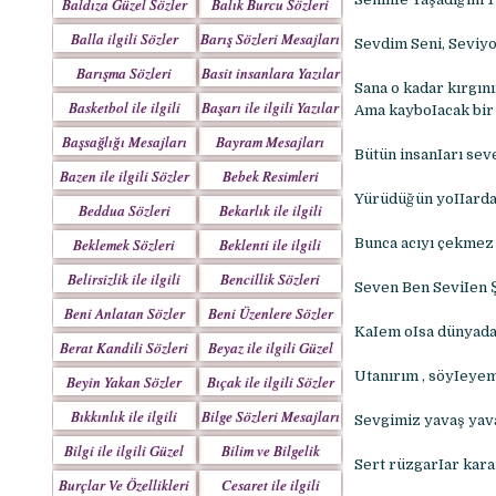
Baldıza Güzel Sözler
Balık Burcu Sözleri
Balla ilgili Sözler
Barış Sözleri Mesajları
Sevdim Seni, Seviy
Barışma Sözleri
Basit insanlara Yazılar
Sana o kadar kırgın
Mesajları
Basketbol ile ilgili
Başarı ile ilgili Yazılar
Ama kayboIacak bir
Sözler
Başsağlığı Mesajları
Bayram Mesajları
Bütün insanIarı se
Sözleri
Bazen ile ilgili Sözler
Bebek Resimleri
Mesajlar
Yürüdüğün yoIIardan
Beddua Sözleri
Bekarlık ile ilgili
Mesajları
Sözler
Beklemek Sözleri
Beklenti ile ilgili
Bunca acıyı çekmez
Sözler
Belirsizlik ile ilgili
Bencillik Sözleri
Seven Ben SeviIen Ş
Sözler
Mesajları
Beni Anlatan Sözler
Beni Üzenlere Sözler
KaIem oIsa dünyadak
Berat Kandili Sözleri
Beyaz ile ilgili Güzel
Mesajları
Sözler
Utanırım , söyIeyem
Beyin Yakan Sözler
Bıçak ile ilgili Sözler
Bıkkınlık ile ilgili
Bilge Sözleri Mesajları
Sevgimiz yavaş yava
Sözler
Bilgi ile ilgili Güzel
Bilim ve Bilgelik
Sert rüzgarIar kara
Sözler
Sözleri
Burçlar Ve Özellikleri
Cesaret ile ilgili