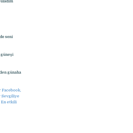
sulаdım
dе sеni
 güneşi
eden günaha
r Facebook,
 Sevgiliye
En etkili