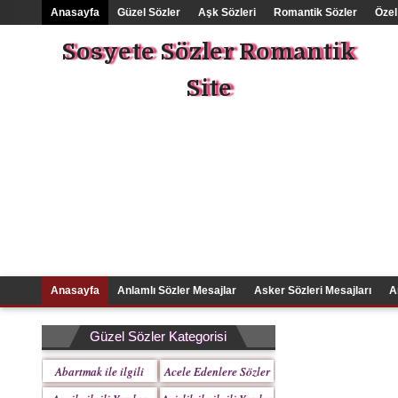
Anasayfa
Güzel Sözler
Aşk Sözleri
Romantik Sözler
Özel
Sosyete Sözler Romantik
Site
Anasayfa
Anlamlı Sözler Mesajlar
Asker Sözleri Mesajları
A
Güzel Sözler Kategorisi
Abartmak ile ilgili
Acele Edenlere Sözler
Yazılar