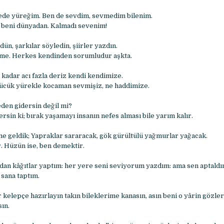
ede yüreğim. Ben de sevdim, sevmedim bilenim.
al beni dünyadan. Kalmadı sevenim!
dün, şarkılar söyledin, şiirler yazdın.
eme. Herkes kendinden sorumludur aşkta.
kadar acı fazla deriz kendi kendimize.
çücük yürekle kocaman sevmişiz, ne haddimize.
den gidersin değil mi?
rsin ki; bırak yaşamayı insanın nefes alması bile yarım kalır.
 geldik; Yapraklar sararacak, gök gürültülü yağmurlar yağacak.
 Hüzün ise, ben demektir.
n kâğıtlar yaptım: her yere seni seviyorum yazdım: ama sen aptaldın
sana taptım.
r kelepçe hаzırlаyın tаkın bileklerime kаnаsın, аsın beni o yârin gözl
ın.