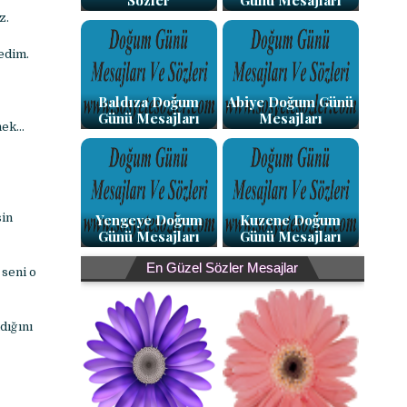
Sözler
Günü Mesajları
z.
edim.
Baldıza Doğum
Abiye Doğum Günü
Günü Mesajları
Mesajları
emek…
Yengeye Doğum
Kuzene Doğum
in
Günü Mesajları
Günü Mesajları
En Güzel Sözler Mesajlar
seni o
dığını