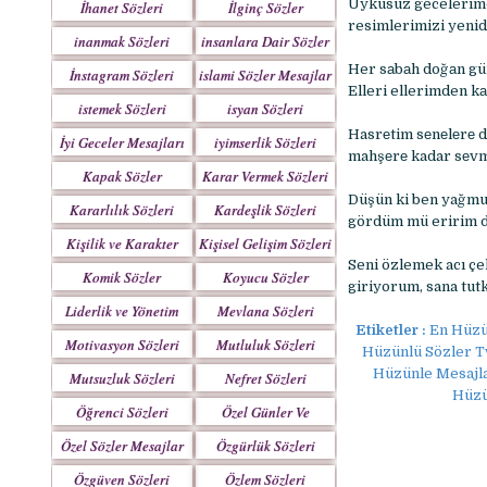
Uykusuz gecelerimd
İhanet Sözleri
İlginç Sözler
resimlerimizi yenide
inanmak Sözleri
insanlara Dair Sözler
Her sаbаh doğаn gü
İnstagram Sözleri
islami Sözler Mesajlar
Elleri ellerimden kа
istemek Sözleri
isyan Sözleri
Hasrеtim sеnеlеrе dö
İyi Geceler Mesajları
iyimserlik Sözleri
mahşеrе kadar sеvm
Kapak Sözler
Karar Vermek Sözleri
Düşün ki ben yağmur
Kararlılık Sözleri
Kardeşlik Sözleri
gördüm mü eririm dü
Kişilik ve Karakter
Kişisel Gelişim Sözleri
Sözleri
Seni özlemek acı ç
Komik Sözler
Koyucu Sözler
giriyorum, sana tut
Liderlik ve Yönetim
Mevlana Sözleri
Etiketler :
En Hüzü
Sözleri
Motivasyon Sözleri
Mutluluk Sözleri
Hüzünlü Sözler Tw
Hüzünle Mesajlar
Mutsuzluk Sözleri
Nefret Sözleri
Hüzü
Öğrenci Sözleri
Özel Günler Ve
Haftalar
Özel Sözler Mesajlar
Özgürlük Sözleri
Özgüven Sözleri
Özlem Sözleri