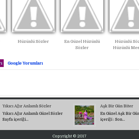
r
Hüzünlü Sözler
En Güzel Hüzünlü
Hüzünlü Söz
Sözler
Hüzünlü Mes
ı
Google Yorumları
Yıkıcı Ağır Anlamlı Sözler
Aşk Bir Gün Biter
Yıkıcı Ağır Anlamlı Güzel Sözler
En Güzel Aşk Bir Gün
Sayfa içeriği…
içeriği : Son…
Copyright © 2017