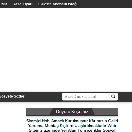
ızda
Yasal Uyarı
E-Posta Abonelik İsteği
Sosyete Sözler
Duyuru Köşemiz
Sitemizi Hobi Amaçlı Kurulmuştur Kârımızın Geliri
Yardıma Muhtaç Kişilere Ulaştırtılmaktadır Web
Sitemiz üzerinde Yer Alan Tüm içerikler Sosyal