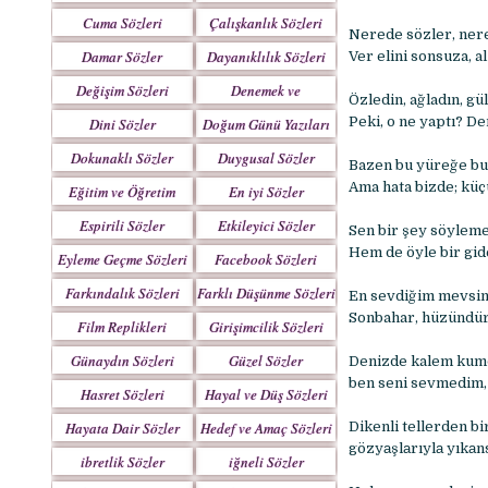
Yazılar
Cuma Sözleri
Çalışkanlık Sözleri
Nerede sözler, ner
Damar Sözler
Dayanıklılık Sözleri
Ver elini sonsuza, 
Değişim Sözleri
Denemek ve
Özledin, ağladın, gül
Çabalamak Sözleri
Peki, o ne yaptı? D
Dini Sözler
Doğum Günü Yazıları
Dokunaklı Sözler
Duygusal Sözler
Bazen bu yüreğe bu 
Ama hata bizde; kü
Eğitim ve Öğretim
En iyi Sözler
Sözleri
Espirili Sözler
Etkileyici Sözler
Sen bir şey söyleme
Hem de öyle bir gide
Eyleme Geçme Sözleri
Facebook Sözleri
Farkındalık Sözleri
Farklı Düşünme Sözleri
En sevdiğim mevsime
Sonbahar, hüzündür.
Film Replikleri
Girişimcilik Sözleri
Günaydın Sözleri
Güzel Sözler
Denizde kalem kumda
ben seni sevmedim, 
Hasret Sözleri
Hayal ve Düş Sözleri
Hayata Dair Sözler
Hedef ve Amaç Sözleri
Dikenli tellerden bi
gözyаşlаrıylа yıkаns
ibretlik Sözler
iğneli Sözler