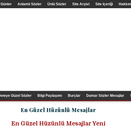
 Günler
Anlamlı Sözler
Ünlü Sözler
Site Arşivi
Site Içeriği
Hakkım
nneye Güzel Sözler
Bilgi Paylaşımı
Burçlar
Damar Sözler Mesajlar
En Güzel Hüzünlü Mesajlar
En Güzel Hüzünlü Mesajlar Yeni