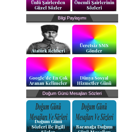
Ünlü Şairlerden
Önemli Şairlerinin
Güzel Sözler
Sözleri
Bilgi Paylaşımı
Ücretsiz SMS
Atatürk Rehberi
Gönder
Google’de En Çok
Dünya Sosyal
Aranan Kelimeler
Hizmetler Günü
Doğum Günü Mesajları Sözleri
Doğum Günü
Sözleri ile ilgili
Bacanağa Doğum