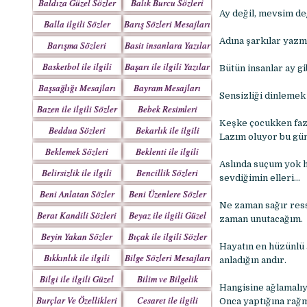
Baldıza Güzel Sözler
Balık Burcu Sözleri
Ay değil, mevsim de
Balla ilgili Sözler
Barış Sözleri Mesajları
Adına şarkılar yazm
Barışma Sözleri
Basit insanlara Yazılar
Mesajları
Basketbol ile ilgili
Başarı ile ilgili Yazılar
Bütün insanlar ay gi
Sözler
Başsağlığı Mesajları
Bayram Mesajları
Sensizliği dinlemek
Sözleri
Bazen ile ilgili Sözler
Bebek Resimleri
Mesajlar
Keşke çocukken fazl
Beddua Sözleri
Bekarlık ile ilgili
Lazım oluyor bu gün
Mesajları
Sözler
Beklemek Sözleri
Beklenti ile ilgili
Aslında suçum yok 
Sözler
Belirsizlik ile ilgili
Bencillik Sözleri
sevdiğimin elleri…
Sözler
Mesajları
Beni Anlatan Sözler
Beni Üzenlere Sözler
Ne zaman sağır ress
Berat Kandili Sözleri
Beyaz ile ilgili Güzel
zaman unutacağım.
Mesajları
Sözler
Beyin Yakan Sözler
Bıçak ile ilgili Sözler
Hayatın en hüzünlü 
Bıkkınlık ile ilgili
Bilge Sözleri Mesajları
anladığın andır.
Sözler
Bilgi ile ilgili Güzel
Bilim ve Bilgelik
Hangisine ağlamalıy
Sözler
Sözleri
Burçlar Ve Özellikleri
Cesaret ile ilgili
Onca yaptığına rağ