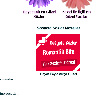
Heyecanlı En Güzel
Sevgi ile ilgili En
Sözler
Güzel Yazılar
Sosyete Sözler Mesajlar
Hayat Paylaştıkça Güzel
 inandın:
erine cesedim