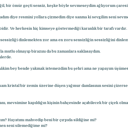
ğil, bir ömür geçti sensiz, keşke böyle sevmeseydim ağlıyorum çaresi
adım diye resmini yollara çizmedim diye sanma ki sevgilim seni sevm
bidir. Ve herkesin hiç kimseye göstermediği karanlık bir tarafı vardır.
 sessizliği dinlemekten zor ama en zoru sensizliğin sessizliğini dinl
a mutlu olmayıp birazını da bu zamanlara saklasaydım.
lerde.
hâkim bey bende yakmak istemezdim bu şehri ama ne yapayım üşümes
am kristal bir zemin üzerine düşen yağmur damlasının sesini çizerse 
anı, mevsimine kapıldığın kişinin bahçesinde açabilecek bir çiçek olma
ım? Hayatımı mahvedip beni bir çırpıda sildiğine mi?
men seni silemediğime mi?