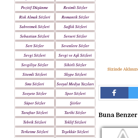
Pozitif Düşünme
Resimli Sözler
Sözleri
Risk Almak Sözleri
Romantik Sözler
Sabretmek Sözleri
Sağlık Sözleri
Sebastian Sözleri
Serseri Sözler
Sert Sözler
Sevenlere Sözler
Sevgi Sözleri
Sevgi ve Aşk Sözleri
Sevgiliye Sözler
Sihirli Sözler
Sizinde Aklınız
Sitemli Sözleri
Skype Sözleri
Sms Sözleri
Sosyal Medya Yazıları
Sosyete Sözler
Spor Sözleri
Mesajlar
Süper Sözler
Şiirler
Taraftar Sözleri
Tarihi Sözler
Buna Benzer 
Tebrik Sözleri
Teklif Sözleri
Terketme Sözleri
Teşekkür Sözleri