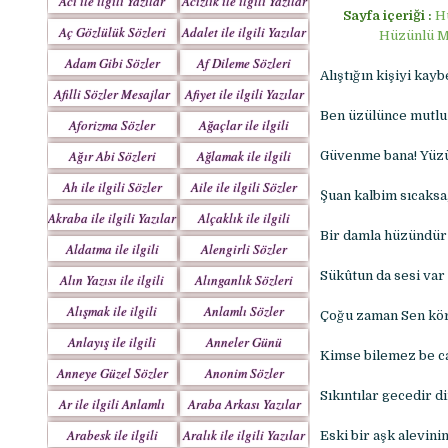
Acı ile ilgili Yazılar
Acizlik ile ilgili Yazılar
Sayfa içeriği :
Hü
Aç Gözlülük Sözleri
Adalet ile ilgili Yazılar
Hüzünlü Me
Adam Gibi Sözler
Af Dileme Sözleri
Alıştığın kişiyi kay
Mesajlar
Mesajları
Afilli Sözler Mesajlar
Afiyet ile ilgili Yazılar
Ben üzülünce mutlu
Aforizma Sözler
Ağaçlar ile ilgili
Mesajlar
Yazılar
Ağır Abi Sözleri
Ağlamak ile ilgili
Güvenme bana! Yüzü
Mesajları
Yazılar
Ah ile ilgili Sözler
Aile ile ilgili Sözler
Şuan kalbim sıcaksa
Akraba ile ilgili Yazılar
Alçaklık ile ilgili
Bir damla hüzündür
Yazılar
Aldatma ile ilgili
Alengirli Sözler
Yazıları
Mesajlar
Sükûtun da sesi var
Alın Yazısı ile ilgili
Alınganlık Sözleri
Sözler
Alışmak ile ilgili
Anlamlı Sözler
Çoğu zaman Sen kör 
Yazılar
Mesajlar
Anlayış ile ilgili
Anneler Günü
Kimse bilemez be can
Yazılar
Mesajları
Anneye Güzel Sözler
Anonim Sözler
Sıkıntılar gecedir d
Ar ile ilgili Anlamlı
Araba Arkası Yazılar
Sözler
Arabesk ile ilgili
Aralık ile ilgili Yazılar
Eski bir aşk alevini