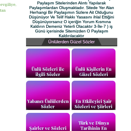
Paylaşım Sitelerinden Alıntı Yapılarak
evgiliye,
Paylaşımlardan Oluşmaktadır. Sitede Yer Alan
tan
Herhangi Bir Paylaşımın Sizlere Ait Olduğunu
Düşünüyor Ve Telif Hakkı Yasasını ihlal Ettiğini
Düşünüyorsanız O içeriğin Yorum Kısmına
Kaldırın Demeniz Yeterli Olacaktır 3-İle-7 ) iş
Günü içerisinde Sitemizden O Paylaşım
Kaldırılacaktır
Ünlülerden Güzel Sözler
Ünlü Sözleri ile
Ünlü Kişilerin En
ilgili Sözler
Güzel Sözleri
Yabancı Ünlülerden
En Etkileyici Şair
Sözler
Sözleri ve Şiirleri
Türk ve Dünya
Şairler ve Sözleri
Tarihinin En