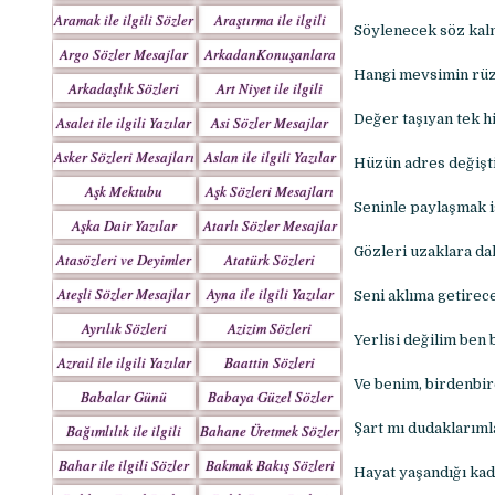
Yazılar
Aramak ile ilgili Sözler
Araştırma ile ilgili
Söylenecek söz kalm
Sözler
Argo Sözler Mesajlar
ArkadanKonuşanlara
Hangi mevsimin rüz
Sözler
Arkadaşlık Sözleri
Art Niyet ile ilgili
Mesajları
Yazılar
Değer taşıyan tek hi
Asalet ile ilgili Yazılar
Asi Sözler Mesajlar
Asker Sözleri Mesajları
Aslan ile ilgili Yazılar
Hüzün adres değişti
Aşk Mektubu
Aşk Sözleri Mesajları
Seninle paylaşmak i
Mektupları
Aşka Dair Yazılar
Atarlı Sözler Mesajlar
Gözleri uzaklara dal
Atasözleri ve Deyimler
Atatürk Sözleri
Mesajları
Ateşli Sözler Mesajlar
Ayna ile ilgili Yazılar
Seni aklıma getirec
Ayrılık Sözleri
Azizim Sözleri
Yerlisi değilim ben 
Mesajları
Mesajları
Azrail ile ilgili Yazılar
Baattin Sözleri
Mesajları
Ve benim, birdenbir
Babalar Günü
Babaya Güzel Sözler
Şart mı dudaklarıml
Bağımlılık ile ilgili
Bahane Üretmek Sözler
Yazılar
Bahar ile ilgili Sözler
Bakmak Bakış Sözleri
Hayat yaşandığı kada
Yazılar