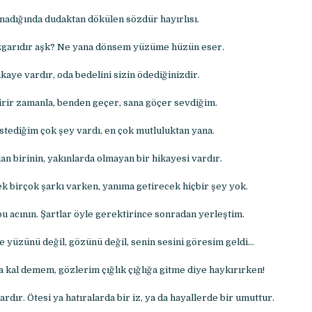
adığında dudaktan dökülen sözdür hayırlısı.
garıdır aşk? Ne yana dönsem yüzüme hüzün eser.
kaye vardır, oda bedelini sizin ödediğinizdir.
rir zamanla, benden geçer, sana göçer sevdiğim.
stediğim çok şey vardı, en çok mutluluktan yana.
an birinin, yakınlarda olmayan bir hikayesi vardır.
ek birçok şarkı varken, yanıma getirecek hiçbir şey yok.
bu acının. Şartlar öyle gerektirince sonradan yerleştim.
e yüzünü değil, gözünü değil, senin sesini göresim geldi…
a kal demem, gözlerim çığlık çığlığa gitme diye haykırırken!
rdır. Ötesi ya hatıralarda bir iz, ya da hayallerde bir umuttur.