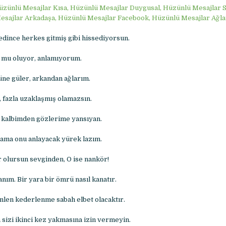
zünlü Mesajlar Kısa, Hüzünlü Mesajlar Duygusal, Hüzünlü Mesajlar S
sajlar Arkadaşa, Hüzünlü Mesajlar Facebook, Hüzünlü Mesajlar Ağla
bedince herkes gitmiş gibi hissediyorsun.
 mu oluyor, anlamıyorum.
ne güler, arkandan ağlarım.
, fazla uzaklaşmış olamazsın.
 kalbimden gözlerime yansıyan.
 ama onu anlayacak yürek lazım.
olursun sevginden, O ise nankör!
ım. Bir yara bir ömrü nasıl kanatır.
inlen kederlenme sabah elbet olacaktır.
n sizi ikinci kez yakmasına izin vermeyin.