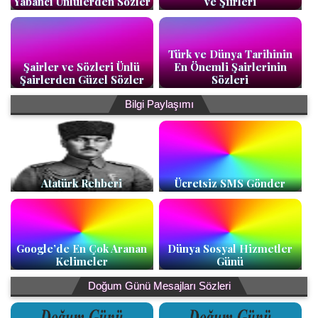
Yabancı Ünlülerden Sözler
ve Şiirleri
Türk ve Dünya Tarihinin
Şairler ve Sözleri Ünlü
En Önemli Şairlerinin
Şairlerden Güzel Sözler
Sözleri
Bilgi Paylaşımı
Atatürk Rehberi
Ücretsiz SMS Gönder
Google’de En Çok Aranan
Dünya Sosyal Hizmetler
Kelimeler
Günü
Doğum Günü Mesajları Sözleri