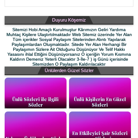
Duyuru Köşemiz
Sitemizi Hobi Amaçlı Kurulmuştur Kârımızın Geliri Yardıma
Muhtaç Kişilere Ulaştırtılmaktadır Web Sitemiz üzerinde Yer Alan
Tüm içerikler Sosyal Paylaşım Sitelerinden Alıntı Yapılarak
Paylaşımlardan Oluşmaktadır. Sitede Yer Alan Herhangi Bir
Paylaşımın Sizlere Ait Olduğunu Düşünüyor Ve Telif Hakkı
Yasasını ihlal Ettiğini Düşünüyorsanız O içeriğin Yorum Kısmına
Kaldırın Demeniz Yeterli Olacaktır 3-İle-7 ) iş Günü içerisinde
Sitemizden O Paylaşım Kaldırılacaktır
Ünlülerden Güzel Sözler
Ünlü Sözleri ile ilgili
Ünlü Kişilerin En Güzel
Sözler
Sözleri
En Etkileyici Şair Sözleri