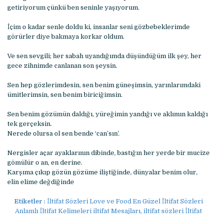
getiriyorum çünkü ben seninle yaşıyorum.
İçim o kadar senle doldu ki, insanlar seni gözbebeklerimde
görürler diye bakmaya korkar oldum.
Ve sen sevgili; her sabah uyandığımda düşündüğüm ilk şey, her
gece zihnimde canlanan son şeysin.
Sen hep gözlerimdesin, sen benim güneşimsin, yarınlarımdaki
ümitlerimsin, sen benim biriciğimsin.
Sen benim gözümün daldığı, yüreğimin yandığı ve aklımın kaldığı
tek gerçeksin.
Nerede olursa ol sen bende ‘can’sın’.
Nergisler açar ayaklarının dibinde, bastığın her yerde bir mucize
gömülür o an, en derine.
Karşıma çıkıp gözün gözüme iliştiğinde, dünyalar benim olur,
elin elime değdiğinde
Etiketler :
İltifat Sözleri Love ve Food En Güzel İltifat Sözleri
Anlamlı İltifat Kelimeleri iltifat Mesajları, iltifat sözleri İltifat