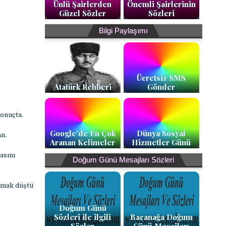
Ünlü Şairlerden
Önemli Şairlerinin
Güzel Sözler
Sözleri
Bilgi Paylaşımı
Ücretsiz SMS
Atatürk Rehberi
Gönder
onuçta.
Google’de En Çok
Dünya Sosyal
an.
Aranan Kelimeler
Hizmetler Günü
asını
Doğum Günü Mesajları Sözleri
anmak düştü
Doğum Günü
Sözleri ile ilgili
Bacanağa Doğum