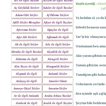
Acı ile ilgili Yazılar
Acizlik ile ilgili Yazılar
Sayfa içeriği :
Güzel
Aç Gözlülük Sözleri
Adalet ile ilgili Yazılar
Laf
Adam Gibi Sözler
Af Dileme Sözleri
Ya helalim ol, ya da 
Mesajlar
Mesajları
Afilli Sözler Mesajlar
Afiyet ile ilgili Yazılar
Sebebi bensem sana
Aforizma Sözler
Ağaçlar ile ilgili
Mesajlar
Yazılar
Ağır Abi Sözleri
Ağlamak ile ilgili
Yar’la bir olmayınca
Mesajları
Yazılar
Ah ile ilgili Sözler
Aile ile ilgili Sözler
Unutamam ben ama ç
Akraba ile ilgili Yazılar
Alçaklık ile ilgili
Alın yazım gibisin s
Yazılar
Aldatma ile ilgili
Alengirli Sözler
Yazıları
Mesajlar
Zaman gibiyim, send
Alın Yazısı ile ilgili
Alınganlık Sözleri
Sözler
Alışmak ile ilgili
Anlamlı Sözler
Tanıdığım gibi kals
Yazılar
Mesajlar
Anlayış ile ilgili
Anneler Günü
Cehennem yerinde a
Yazılar
Mesajları
Anneye Güzel Sözler
Anonim Sözler
Sen içimde aşk çığl
Ar ile ilgili Anlamlı
Araba Arkası Yazılar
Sözler
Arabesk ile ilgili
Aralık ile ilgili Yazılar
Şeytan bile bekleme