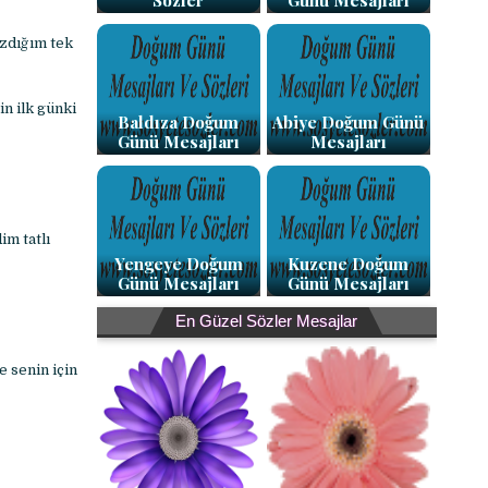
Sözler
Günü Mesajları
azdığım tek
n ilk günki
Baldıza Doğum
Abiye Doğum Günü
Günü Mesajları
Mesajları
im tatlı
Yengeye Doğum
Kuzene Doğum
Günü Mesajları
Günü Mesajları
En Güzel Sözler Mesajlar
e senin için