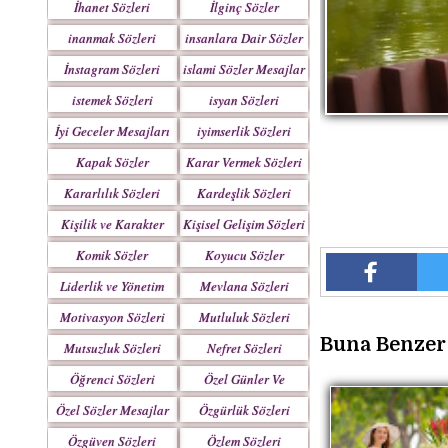
İhanet Sözleri
İlginç Sözler
inanmak Sözleri
insanlara Dair Sözler
İnstagram Sözleri
islami Sözler Mesajlar
istemek Sözleri
isyan Sözleri
İyi Geceler Mesajları
iyimserlik Sözleri
Kapak Sözler
Karar Vermek Sözleri
Kararlılık Sözleri
Kardeşlik Sözleri
Kişilik ve Karakter
Kişisel Gelişim Sözleri
Sözleri
Komik Sözler
Koyucu Sözler
Liderlik ve Yönetim
Mevlana Sözleri
Sözleri
Motivasyon Sözleri
Mutluluk Sözleri
Buna Benzer 
Mutsuzluk Sözleri
Nefret Sözleri
Öğrenci Sözleri
Özel Günler Ve
Haftalar
Özel Sözler Mesajlar
Özgürlük Sözleri
Özgüven Sözleri
Özlem Sözleri