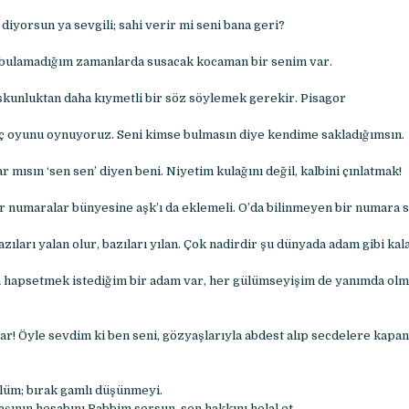
’ diyorsun ya sevgili; sahi verir mi seni bana geri?
 bulamadığım zamanlarda susacak kocaman bir senim var.
skunluktan daha kıymetli bir söz söylemek gerekir. Pisagor
aç oyunu oynuyoruz. Seni kimse bulmasın diye kendime sakladığımsın.
 mısın ‘sen sen’ diyen beni. Niyetim kulağını değil, kalbini çınlatmak!
 numaralar bünyesine aşk’ı da eklemeli. O’da bilinmeyen bir numara s
azıları yalan olur, bazıları yılan. Çok nadirdir şu dünyada adam gibi kal
 hapsetmek istediğim bir adam var, her gülümseyişim de yanımda olm
yar! Öyle sevdim ki ben seni, gözyaşlarıyla abdest alıp secdelere kap
lüm; bırak gamlı düşünmeyi.
şının hesabını Rabbim sorsun, sen hakkını helal et.