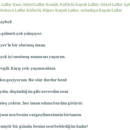
 Laflar Kısa, Güzel Laflar Komik, Küfürlü Kapak Laflar, Güzel Laflar Aşk,
 Sokucu Laflar Küfürlü, Süper Kapak Laflar, Arkadaşa Kapak Laflar
kaybol!
 gülmek çok yakışıyor.
 yer’le bir olurmuş insan.
ok iyi unutmuş numarası yaparım.
evgili. Kaçış yok; yaşanacaksın.
en geçiyorum. Ne olur durdur beni!
aydın, düşündüğün gibi severdim seni.
teş yoktur, her insan odunu burdan götürür.
ığısın sen benim vazgeçilmezimsin birtanem.
miştir bir günahı, benim seni beklediğim kadar!