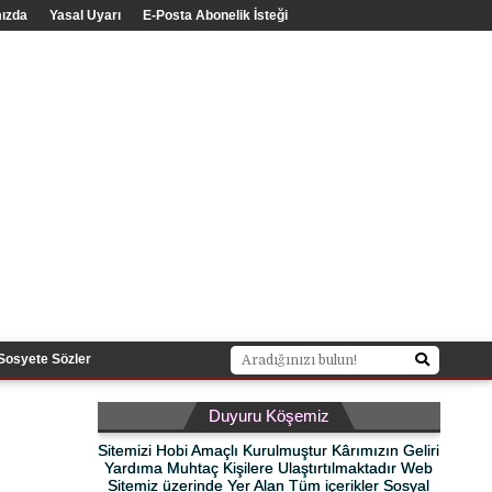
ızda
Yasal Uyarı
E-Posta Abonelik İsteği
Sosyete Sözler
Duyuru Köşemiz
Sitemizi Hobi Amaçlı Kurulmuştur Kârımızın Geliri
Yardıma Muhtaç Kişilere Ulaştırtılmaktadır Web
Sitemiz üzerinde Yer Alan Tüm içerikler Sosyal