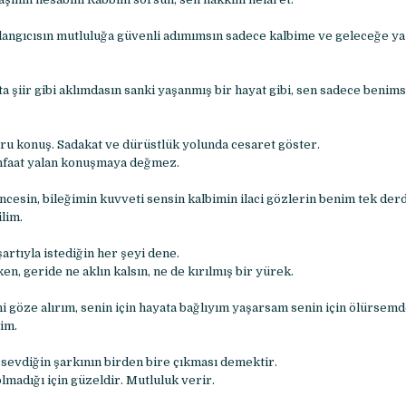
şlangıcısın mutluluğa güvenli adımımsın sadece kalbime ve geleceğe y
 şiir gibi aklımdasın sanki yaşanmış bir hayat gibi, sen sadece benimsi
ru konuş. Sadakat ve dürüstlük yolunda cesaret göster.
nfaat yalan konuşmaya değmez.
esin, bileğimin kuvveti sensin kalbimin ilaci gözlerin benim tek derd
lim.
rtıyla istediğin her şeyi dene.
en, geride ne aklın kalsın, ne de kırılmış bir yürek.
i göze alırım, senin için hayata bağlıyım yaşarsam senin için ölürsemd
im.
sevdiğin şarkının birden bire çıkması demektir.
lmadığı için güzeldir. Mutluluk verir.