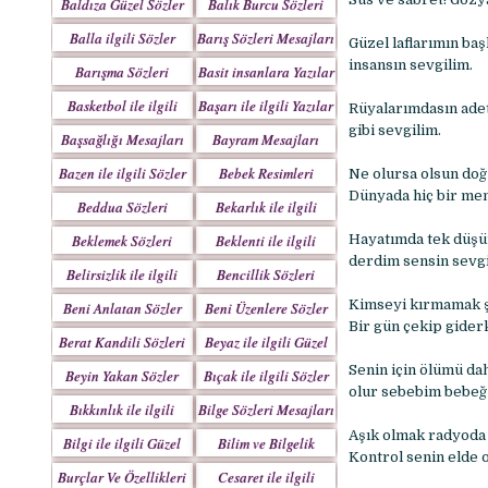
Baldıza Güzel Sözler
Balık Burcu Sözleri
Balla ilgili Sözler
Barış Sözleri Mesajları
Güzel laflarımın ba
insansın sevgilim.
Barışma Sözleri
Basit insanlara Yazılar
Mesajları
Basketbol ile ilgili
Başarı ile ilgili Yazılar
Rüyalarımdasın adeta
Sözler
gibi sevgilim.
Başsağlığı Mesajları
Bayram Mesajları
Sözleri
Bazen ile ilgili Sözler
Bebek Resimleri
Ne olursa olsun doğ
Mesajlar
Dünyada hiç bir me
Beddua Sözleri
Bekarlık ile ilgili
Mesajları
Sözler
Beklemek Sözleri
Beklenti ile ilgili
Hayatımda tek düşünc
derdim sensin sevgi
Sözler
Belirsizlik ile ilgili
Bencillik Sözleri
Sözler
Mesajları
Kimseyi kırmamak şa
Beni Anlatan Sözler
Beni Üzenlere Sözler
Bir gün çekip giderk
Berat Kandili Sözleri
Beyaz ile ilgili Güzel
Mesajları
Sözler
Senin için ölümü dah
Beyin Yakan Sözler
Bıçak ile ilgili Sözler
olur sebebim bebeğ
Bıkkınlık ile ilgili
Bilge Sözleri Mesajları
Sözler
Aşık olmak radyoda 
Bilgi ile ilgili Güzel
Bilim ve Bilgelik
Kontrol senin elde o
Sözler
Sözleri
Burçlar Ve Özellikleri
Cesaret ile ilgili