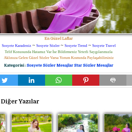
En Güzel Laflar
~
~
~
Sosyete Karadeniz
Sosyete Sözler
Sosyete Trend
Sosyete Travel
Telif Konusunda Hatamız Var İse Bildirmeniz Yeterli Saygılarımızla
Aklınıza Gelen Güzel Sözler Varsa Yorum Kısmında Paylaşabilirsiniz
Kategorisi :
Sosyete Sözler Mesajlar
Star Sözler Mesajlar
Diğer Yazılar