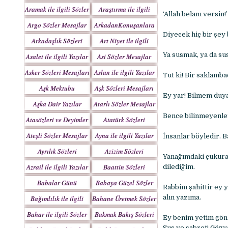
Yazılar
Aramak ile ilgili Sözler
Araştırma ile ilgili
‘Allah belanı versin!
Sözler
Argo Sözler Mesajlar
ArkadanKonuşanlara
Diyecek hiç bir şey
Sözler
Arkadaşlık Sözleri
Art Niyet ile ilgili
Mesajları
Yazılar
Ya susmak, ya da su
Asalet ile ilgili Yazılar
Asi Sözler Mesajlar
Asker Sözleri Mesajları
Aslan ile ilgili Yazılar
Tut ki! Bir saklamb
Aşk Mektubu
Aşk Sözleri Mesajları
Ey yar! Bilmem duyar
Mektupları
Aşka Dair Yazılar
Atarlı Sözler Mesajlar
Bence bilinmeyenler
Atasözleri ve Deyimler
Atatürk Sözleri
Mesajları
Ateşli Sözler Mesajlar
Ayna ile ilgili Yazılar
İnsanlar böyledir. B
Ayrılık Sözleri
Azizim Sözleri
Yanağımdaki çukura
Mesajları
Mesajları
Azrail ile ilgili Yazılar
Baattin Sözleri
dilediğim.
Mesajları
Babalar Günü
Babaya Güzel Sözler
Rabbim şahittir ey 
alın yazıma.
Bağımlılık ile ilgili
Bahane Üretmek Sözler
Yazılar
Bahar ile ilgili Sözler
Bakmak Bakış Sözleri
Ey benim yetim gön
Yazılar
Sus ve sabret! Gözya