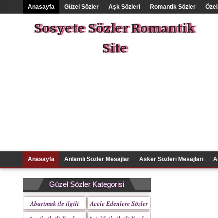
Anasayfa
Güzel Sözler
Aşk Sözleri
Romantik Sözler
Özel
Sosyete Sözler Romantik
Site
Anasayfa
Anlamlı Sözler Mesajlar
Asker Sözleri Mesajları
A
Güzel Sözler Kategorisi
Abartmak ile ilgili
Acele Edenlere Sözler
Yazılar