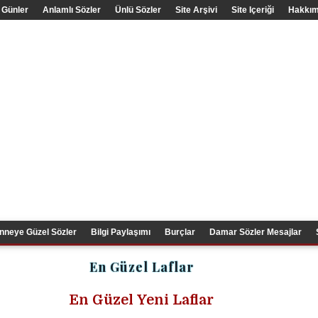
 Günler
Anlamlı Sözler
Ünlü Sözler
Site Arşivi
Site Içeriği
Hakkım
nneye Güzel Sözler
Bilgi Paylaşımı
Burçlar
Damar Sözler Mesajlar
En Güzel Laflar
En Güzel
Yeni Laflar