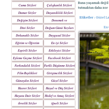
Yazılar
Bana yaşamak değil 
Cuma Sözleri
Çalışkanlık Sözleri
tutmaktan daha zor 
Damar Sözler
Dayanıklılık Sözleri
Etiketler :
Güzel La
Değişim Sözleri
Denemek ve
Çabalamak Sözleri
En 
Dini Sözler
Doğum Günü Yazıları
Dokunaklı Sözler
Duygusal Sözler
Eğitim ve Öğretim
En iyi Sözler
Sözleri
Espirili Sözler
Etkileyici Sözler
Eyleme Geçme Sözleri
Facebook Sözleri
Farkındalık Sözleri
Farklı Düşünme Sözleri
Film Replikleri
Girişimcilik Sözleri
Günaydın Sözleri
Güzel Sözler
Hasret Sözleri
Hayal ve Düş Sözleri
Hayata Dair Sözler
Hedef ve Amaç Sözleri
ibretlik Sözler
iğneli Sözler