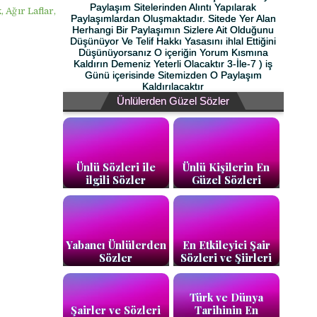
Paylaşım Sitelerinden Alıntı Yapılarak
 Ağır Laflar,
Paylaşımlardan Oluşmaktadır. Sitede Yer Alan
Herhangi Bir Paylaşımın Sizlere Ait Olduğunu
Düşünüyor Ve Telif Hakkı Yasasını ihlal Ettiğini
Düşünüyorsanız O içeriğin Yorum Kısmına
Kaldırın Demeniz Yeterli Olacaktır 3-İle-7 ) iş
Günü içerisinde Sitemizden O Paylaşım
Kaldırılacaktır
Ünlülerden Güzel Sözler
Ünlü Sözleri ile
Ünlü Kişilerin En
ilgili Sözler
Güzel Sözleri
Yabancı Ünlülerden
En Etkileyici Şair
Sözler
Sözleri ve Şiirleri
Türk ve Dünya
Şairler ve Sözleri
Tarihinin En