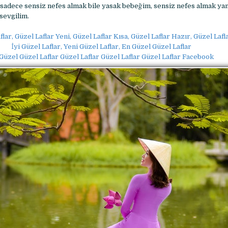
sadece sensiz nefes almak bile yasak bebeğim, sensiz nefes almak yan
sevgilim.
flar, Güzel Laflar Yeni, Güzel Laflar Kısa, Güzel Laflar Hazır, Güzel Lafla
İyi Güzel Laflar, Yeni Güzel Laflar, En Güzel Güzel Laflar
Güzel Güzel Laflar Güzel Laflar Güzel Laflar Güzel Laflar Facebook