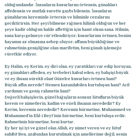
olduğundandır. İnsanların kusurlarını örtensin, günahları
affedensin ve mutlak surette gaybı bilensin. İnsanların
günahlarını kereminle örtersin ve hilminle cezalarını
geciktirirsin. Her şeyi bilmene rağmen hilimli olduğun ve her
şeye kadir olduğun halde affettiğin için hamt olsun sana. Hilmin,
sana karşı gelmeye cür’etlendiriyor; kusurlarımı örtmen, benim
hayamın az olmasına sebep oluyor; affının büyüklüğüne ve
rahmetinin genişliğine olan marifetim, beni günah işlemeğe
cüretkâr ediyor.
Ey Halim, ey Kerim, ey diri olan, ey yaratıkları var edip koruyan,
ey günahları affeden, ey tevbeleri kabul eden, ey bahşişi büyük
ve ey ihsanı sürekli olan! Güzelce kusurları örtmen hani?
Büyük affın nerede? Hemen kazanılabilen kurtuluşun hani? Acil
yardımın ve geniş rahmetin hani?
Değerli bahşişlerin, güzel bağışların sonsuz lütufların büyük
kerem ve nimetlerin, kadim ve ezeli ihsanın nerededir? Ey
Kerim, keremin nerededir? Keremin hürmetine, Muhammed ve
Muhammed’in Ehl-i Beyt’inin hürmetine, beni kurtuluşa erdir.
Rahmetinin hürmetine, beni kurtar.
Ey her işi iyi ve güzel olan Allah, ey nimet veren ve ey lütuf
sahibi! Ben, azabından kurutulmak için amellerime değil, senin