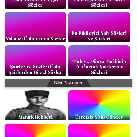
Sözler
Sözleri
En Etkileyici Şair Sözleri
Yabancı Ünlülerden Sözler
ve Şiirleri
Türk ve Dünya Tarihinin
Şairler ve Sözleri Ünlü
En Önemli Şairlerinin
Şairlerden Güzel Sözler
Sözleri
Bilgi Paylaşımı
Atatürk Rehberi
Ücretsiz SMS Gönder