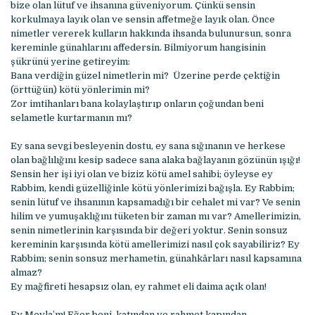
bize olan lütuf ve ihsanına güveniyorum. Çünkü sensin
korkulmaya layık olan ve sensin affetmeğe layık olan. Önce
nimetler vererek kulların hakkında ihsanda bulunursun, sonra
kereminle günahlarını affedersin. Bilmiyorum hangisinin
şükrünü yerine getireyim:
Bana verdiğin güzel nimetlerin mi? Üzerine perde çektiğin
(örttüğün) kötü yönlerimin mi?
Zor imtihanları bana kolaylaştırıp onların çoğundan beni
selametle kurtarmanın mı?
Ey sana sevgi besleyenin dostu, ey sana sığınanın ve herkese
olan bağlılığını kesip sadece sana alaka bağlayanın gözünün ışığı!
Sensin her işi iyi olan ve biziz kötü amel sahibi; öyleyse ey
Rabbim, kendi güzelliğinle kötü yönlerimizi bağışla. Ey Rabbim;
senin lütuf ve ihsanının kapsamadığı bir cehalet mi var? Ve senin
hilim ve yumuşaklığını tüketen bir zaman mı var? Amellerimizin,
senin nimetlerinin karşısında bir değeri yoktur. Senin sonsuz
kereminin karşısında kötü amellerimizi nasıl çok sayabiliriz? Ey
Rabbim; senin sonsuz merhametin, günahkârları nasıl kapsamına
almaz?
Ey mağfireti hesapsız olan, ey rahmet eli daima açık olan!
Ey Mevla’m! Eğer beni, katından ve rahmet kapından