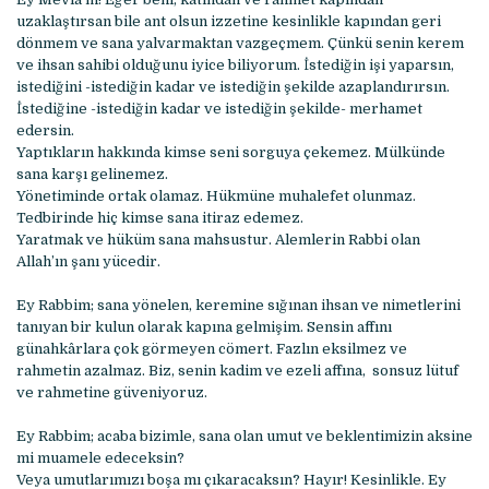
uzaklaştırsan bile ant olsun izzetine kesinlikle kapından geri
dönmem ve sana yalvarmaktan vazgeçmem. Çünkü senin kerem
ve ihsan sahibi olduğunu iyice biliyorum. İstediğin işi yaparsın,
istediğini -istediğin kadar ve istediğin şekilde azaplandırırsın.
İstediğine -istediğin kadar ve istediğin şekilde- merhamet
edersin.
Yaptıkların hakkında kimse seni sorguya çekemez. Mülkünde
sana karşı gelinemez.
Yönetiminde ortak olamaz. Hükmüne muhalefet olunmaz.
Tedbirinde hiç kimse sana itiraz edemez.
Yaratmak ve hüküm sana mahsustur. Alemlerin Rabbi olan
Allah’ın şanı yücedir.
Ey Rabbim; sana yönelen, keremine sığınan ihsan ve nimetlerini
tanıyan bir kulun olarak kapına gelmişim. Sensin affını
günahkârlara çok görmeyen cömert. Fazlın eksilmez ve
rahmetin azalmaz. Biz, senin kadim ve ezeli affına, sonsuz lütuf
ve rahmetine güveniyoruz.
Ey Rabbim; acaba bizimle, sana olan umut ve beklentimizin aksine
mi muamele edeceksin?
Veya umutlarımızı boşa mı çıkaracaksın? Hayır! Kesinlikle. Ey