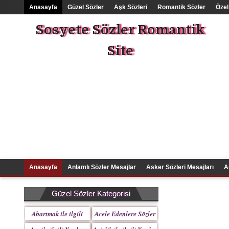
Anasayfa
Güzel Sözler
Aşk Sözleri
Romantik Sözler
Özel
Sosyete Sözler Romantik
Site
Anasayfa
Anlamlı Sözler Mesajlar
Asker Sözleri Mesajları
A
Güzel Sözler Kategorisi
Abartmak ile ilgili
Acele Edenlere Sözler
Yazılar