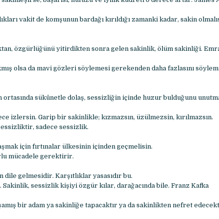
ıkları vakit de komşunun bardağı kırıldığı zamanki kadar, sakin olmalıs
ktan, özgürlüğünü yitirdikten sonra gelen sakinlik, ölüm sakinliği. Em
kmış olsa da mavi gözleri söylemesi gerekenden daha fazlasını söylemiş
ın ortasında sükûnetle dolaş, sessizliğin içinde huzur bulduğunu unutm
ce izlersin. Garip bir sakinlikle; kızmazsın, üzülmezsin, kırılmazsın.
essizliktir, sadece sessizlik.
aşmak için fırtınalar ülkesinin içinden geçmelisin.
lu mücadele gerektirir.
n dile gelmesidir. Karşıtlıklar yasasıdır bu.
 Sakinlik, sessizlik kişiyi özgür kılar, darağacında bile. Franz Kafka
şamış bir adam ya sakinliğe tapacaktır ya da sakinlikten nefret edece