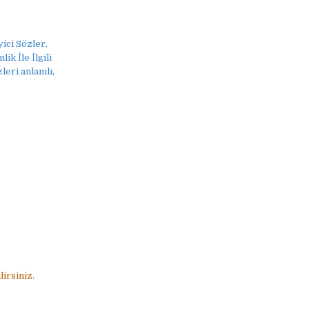
eyici Sözler,
lik İle İlgili
zleri anlamlı,
irsiniz.