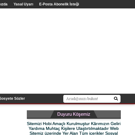
ızda
Yasal Uyarı
E-Posta Abonelik İsteği
Sosyete Sözler
Duyuru Köşemiz
Sitemizi Hobi Amaçlı Kurulmuştur Kârımızın Geliri
Yardıma Muhtaç Kişilere Ulaştırtılmaktadır Web
Sitemiz üzerinde Yer Alan Tüm içerikler Sosyal