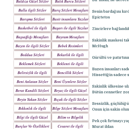
Baldıza Güzel Sözler
Balık Burcu Sözleri
Balla ilgili Sözler
Barış Sözleri Mesajları
Senin bardağını kırd
Epictetos
Barışma Sözleri
Basit insanlara Yazılar
Mesajları
Basketbol ile ilgili
Başarı ile ilgili Yazılar
Zincirlere bağlandı
Sözler
Başsağlığı Mesajları
Bayram Mesajları
Sakinlik maskesi ta
Sözleri
Bazen ile ilgili Sözler
Bebek Resimleri
McHugh
Mesajlar
Beddua Sözleri
Bekarlık ile ilgili
Gürültü ve patırtın
Mesajları
Sözler
Beklemek Sözleri
Beklenti ile ilgili
Bazen insanları sade
Sözler
Belirsizlik ile ilgili
Bencillik Sözleri
Hissettiğin sadece s
Sözler
Mesajları
Beni Anlatan Sözler
Beni Üzenlere Sözler
Sakinlik ülkesine ul
Berat Kandili Sözleri
Beyaz ile ilgili Güzel
Bütün cennetler zor
Mesajları
Sözler
Beyin Yakan Sözler
Bıçak ile ilgili Sözler
Sessizlik, güçlülüğü
Bıkkınlık ile ilgili
Bilge Sözleri Mesajları
Onun için sakin olun.
Sözler
Bilgi ile ilgili Güzel
Bilim ve Bilgelik
Pek çok fırtınayı ya
Sözler
Sözleri
Burçlar Ve Özellikleri
Cesaret ile ilgili
Murat ildan