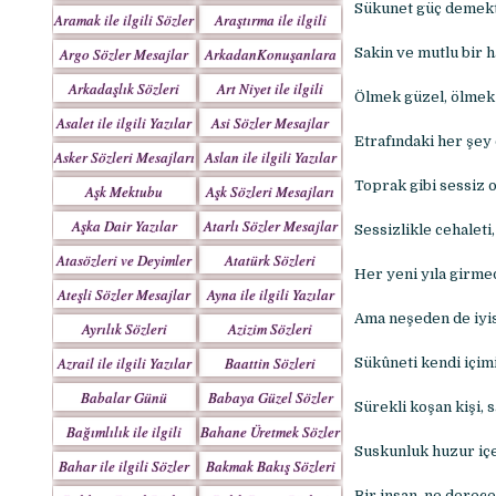
Yazılar
Sükunet güç demektir
Aramak ile ilgili Sözler
Araştırma ile ilgili
Sözler
Argo Sözler Mesajlar
ArkadanKonuşanlara
Sakin ve mutlu bir h
Sözler
Arkadaşlık Sözleri
Art Niyet ile ilgili
Ölmek güzel, ölmek 
Mesajları
Yazılar
Asalet ile ilgili Yazılar
Asi Sözler Mesajlar
Etrafındaki her şey
Asker Sözleri Mesajları
Aslan ile ilgili Yazılar
Toprak gibi sessiz 
Aşk Mektubu
Aşk Sözleri Mesajları
Mektupları
Aşka Dair Yazılar
Atarlı Sözler Mesajlar
Sessizlikle cehaleti,
Atasözleri ve Deyimler
Atatürk Sözleri
Her yeni yıla girme
Mesajları
Ateşli Sözler Mesajlar
Ayna ile ilgili Yazılar
Ama neşeden de iyis
Ayrılık Sözleri
Azizim Sözleri
Mesajları
Mesajları
Azrail ile ilgili Yazılar
Baattin Sözleri
Sükûneti kendi içim
Mesajları
Babalar Günü
Babaya Güzel Sözler
Sürekli koşan kişi, 
Bağımlılık ile ilgili
Bahane Üretmek Sözler
Suskunluk huzur içe
Yazılar
Bahar ile ilgili Sözler
Bakmak Bakış Sözleri
Yazılar
Bir insan, ne derece