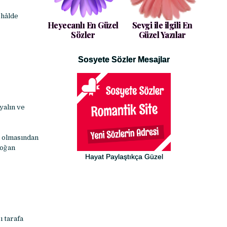
 hâlde
Heyecanlı En Güzel
Sevgi ile ilgili En
Sözler
Güzel Yazılar
Sosyete Sözler Mesajlar
yalın ve
ık olmasından
Doğan
Hayat Paylaştıkça Güzel
 tarafa