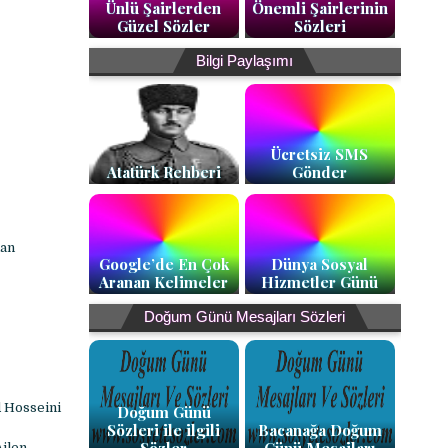
Ünlü Şairlerden
Önemli Şairlerinin
Güzel Sözler
Sözleri
Bilgi Paylaşımı
Ücretsiz SMS
Atatürk Rehberi
Gönder
dan
Google’de En Çok
Dünya Sosyal
Aranan Kelimeler
Hizmetler Günü
Doğum Günü Mesajları Sözleri
d Hosseini
Doğum Günü
Sözleri ile ilgili
Bacanağa Doğum
Ailen