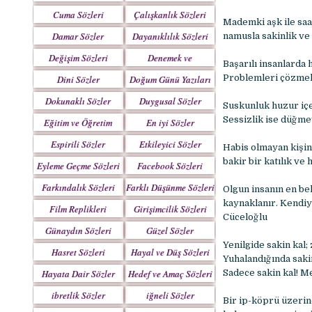
Yazılar
Cuma Sözleri
Çalışkanlık Sözleri
Mademki aşk ile saa
Damar Sözler
Dayanıklılık Sözleri
namusla sakinlik ve
Değişim Sözleri
Denemek ve
Başarılı insanlarda
Çabalamak Sözleri
Problemleri çözmek 
Dini Sözler
Doğum Günü Yazıları
Dokunaklı Sözler
Duygusal Sözler
Suskunluk huzur içe
Sessizlik ise düğm
Eğitim ve Öğretim
En iyi Sözler
Sözleri
Espirili Sözler
Etkileyici Sözler
Habis olmayan kişin
bakir bir katılık v
Eyleme Geçme Sözleri
Facebook Sözleri
Farkındalık Sözleri
Farklı Düşünme Sözleri
Olgun insanın en bel
kaynaklanır. Kendiyl
Film Replikleri
Girişimcilik Sözleri
Cüceloğlu
Günaydın Sözleri
Güzel Sözler
Yenilgide sakin kal;
Hasret Sözleri
Hayal ve Düş Sözleri
Yuhalandığında sakin
Hayata Dair Sözler
Hedef ve Amaç Sözleri
Sadece sakin kal! M
ibretlik Sözler
iğneli Sözler
Bir ip-köprü üzerin