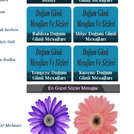
Sözler
Günü Mesajları
ın.
rah Serbes
Baldıza Doğum
Abiye Doğum Günü
Günü Mesajları
Mesajları
ti. Gail
a. Budha
Yengeye Doğum
Kuzene Doğum
Günü Mesajları
Günü Mesajları
En Güzel Sözler Mesajlar
ktir! Mehmet