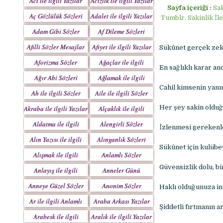
Acı ile ilgili Yazılar
Acizlik ile ilgili Yazılar
Sayfa içeriği :
Sak
Aç Gözlülük Sözleri
Adalet ile ilgili Yazılar
Tumblr, Sakinlik İle 
Adam Gibi Sözler
Af Dileme Sözleri
Mesajlar
Mesajları
Afilli Sözler Mesajlar
Afiyet ile ilgili Yazılar
Sükûnet gerçek zeka
Aforizma Sözler
Ağaçlar ile ilgili
En sağlıklı karar a
Mesajlar
Yazılar
Ağır Abi Sözleri
Ağlamak ile ilgili
Mesajları
Yazılar
Cahil kimsenin yanın
Ah ile ilgili Sözler
Aile ile ilgili Sözler
Her şey sakin olduğ
Akraba ile ilgili Yazılar
Alçaklık ile ilgili
Yazılar
Aldatma ile ilgili
Alengirli Sözler
İzlenmesi gerekenl
Yazıları
Mesajlar
Alın Yazısı ile ilgili
Alınganlık Sözleri
Sükûnet için kulübe
Sözler
Alışmak ile ilgili
Anlamlı Sözler
Yazılar
Mesajlar
Güvensizlik dolu, bi
Anlayış ile ilgili
Anneler Günü
Yazılar
Mesajları
Anneye Güzel Sözler
Anonim Sözler
Haklı olduğunuza in
Ar ile ilgili Anlamlı
Araba Arkası Yazılar
Şiddetli fırtınanın 
Sözler
Arabesk ile ilgili
Aralık ile ilgili Yazılar