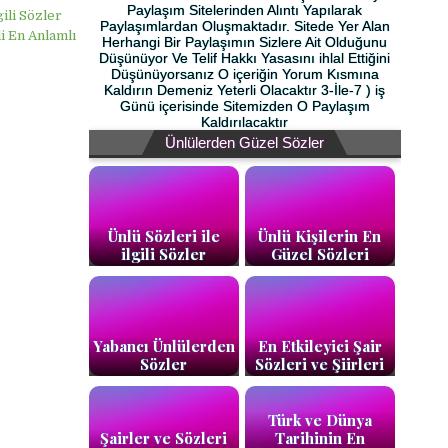
Paylaşım Sitelerinden Alıntı Yapılarak
gili Sözler
Paylaşımlardan Oluşmaktadır. Sitede Yer Alan
li En Anlamlı
Herhangi Bir Paylaşımın Sizlere Ait Olduğunu
Düşünüyor Ve Telif Hakkı Yasasını ihlal Ettiğini
Düşünüyorsanız O içeriğin Yorum Kısmına
Kaldırın Demeniz Yeterli Olacaktır 3-İle-7 ) iş
Günü içerisinde Sitemizden O Paylaşım
Kaldırılacaktır
Ünlülerden Güzel Sözler
Ünlü Sözleri ile
Ünlü Kişilerin En
ilgili Sözler
Güzel Sözleri
Yabancı Ünlülerden
En Etkileyici Şair
Sözler
Sözleri ve Şiirleri
Türk ve Dünya
Şairler ve Sözleri
Tarihinin En