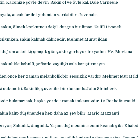
. Kalbinize şöyle deyin: Sakin ol ve öyle kal. Dale Carnegie
ayata, ancak fazilet yolundan varılabilir. Juvenalis
sakin, ölmek korkutucu değil; durgun bir liman. Zülfü Livaneli
 çılgınken, sakin kalmak dâhicedir. Mehmet Murat ildan
olduğum an bil ki; şimşek gibi gökte gürlüyor feryadım. Hz. Mevlana
 sakinlikle kabulü, şefkatle zayıflığı asla karıştırmayın.
den önce her zaman melankolik bir sessizlik vardır! Mehmet Murat il
i sükunetti. Sakinlik, güvenilir bir durumdu.John Steinbeck
izde bulamazsak, başka yerde aramak imkansızdır. La Rochefaucauld
sakin kalıp düşünenden hep daha az şey bilir. Mario Mazzanti
riyor; Sakinlik, dinginlik. Yaşam düğmesinin sesini kısmak gibi. Khale
 sakinleşirse; başarısı, nüfuzu ve iyilik kudreti o derece artar. James 