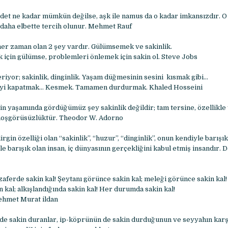
det ne kadar mümkün değilse, aşk ile namus da o kadar imkansızdır. O
 daha elbette tercih olunur. Mehmet Rauf
 her zaman olan 2 şey vardır. Gülümsemek ve sakinlik.
için gülümse, problemleri önlemek için sakin ol. Steve Jobs
riyor; sakinlik, dinginlik. Yaşam düğmesinin sesini kısmak gibi…
eyi kapatmak… Kesmek. Tamamen durdurmak. Khaled Hosseini
in yaşamında gördüğümüz şey sakinlik değildir; tam tersine, özellikle 
e hoşgörüsüzlüktür. Theodor W. Adorno
irgin özelliği olan “sakinlik”, “huzur”, “dinginlik”, onun kendiyle barış
e barışık olan insan, iç dünyasının gerçekliğini kabul etmiş insandır. 
 zaferde sakin kal! Şeytanı görünce sakin kal; meleği görünce sakin kal!
 kal; alkışlandığında sakin kal! Her durumda sakin kal!
ehmet Murat ildan
de sakin duranlar, ip-köprünün de sakin durduğunun ve seyyahın karşı