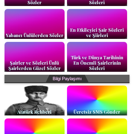
Sözler
Sözleri
En Etkileyici Şair Sözleri
Yabancı Ünlülerden Sözler
ve Şiirleri
Türk ve Dünya Tarihinin
Şairler ve Sözleri Ünlü
En Önemli Şairlerinin
Şairlerden Güzel Sözler
Sözleri
Bilgi Paylaşımı
Atatürk Rehberi
Ücretsiz SMS Gönder