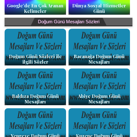
Google’de En Çok Aranan
Dünya Sosyal Hizmetler
Kelimeler
Günü
Doğum Günü Mesajları Sözleri
Doğum Günü Sözleri ile
Bacanağa Doğum Günü
ilgili Sözler
Mesajları
Baldıza Doğum Günü
Abiye Doğum Günü
Mesajları
Mesajları
Yengeye Doğum Günü
Kuzene Doğum Günü