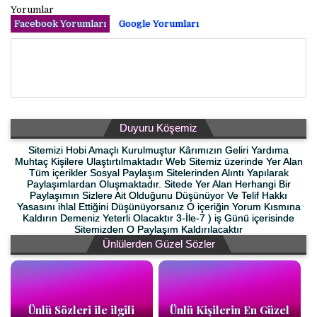
Yorumlar
Facebook Yorumları
Google Yorumları
Duyuru Köşemiz
Sitemizi Hobi Amaçlı Kurulmuştur Kârımızın Geliri Yardıma
Muhtaç Kişilere Ulaştırtılmaktadır Web Sitemiz üzerinde Yer Alan
Tüm içerikler Sosyal Paylaşım Sitelerinden Alıntı Yapılarak
Paylaşımlardan Oluşmaktadır. Sitede Yer Alan Herhangi Bir
Paylaşımın Sizlere Ait Olduğunu Düşünüyor Ve Telif Hakkı
Yasasını ihlal Ettiğini Düşünüyorsanız O içeriğin Yorum Kısmına
Kaldırın Demeniz Yeterli Olacaktır 3-İle-7 ) iş Günü içerisinde
Sitemizden O Paylaşım Kaldırılacaktır
Ünlülerden Güzel Sözler
Ünlü Sözleri ile ilgili
Ünlü Kişilerin En Güzel