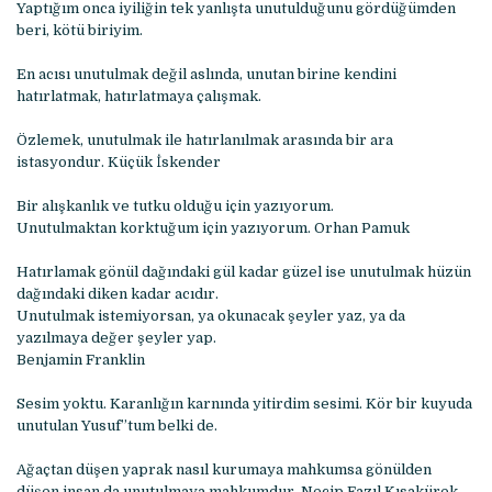
Yaptığım onca iyiliğin tek yanlışta unutulduğunu gördüğümden
beri, kötü biriyim.
En acısı unutulmak değil aslında, unutan birine kendini
hatırlatmak, hatırlatmaya çalışmak.
Özlemek, unutulmak ile hatırlanılmak arasında bir ara
istasyondur. Küçük İskender
Bir alışkanlık ve tutku olduğu için yazıyorum.
Unutulmaktan korktuğum için yazıyorum. Orhan Pamuk
Hatırlamak gönül dağındaki gül kadar güzel ise unutulmak hüzün
dağındaki diken kadar acıdır.
Unutulmak istemiyorsan, ya okunacak şeyler yaz, ya da
yazılmaya değer şeyler yap.
Benjamin Franklin
Sesim yoktu. Karanlığın karnında yitirdim sesimi. Kör bir kuyuda
unutulan Yusuf”tum belki de.
Ağaçtan düşen yaprak nasıl kurumaya mahkumsa gönülden
düşen insan da unutulmaya mahkumdur. Necip Fazıl Kısakürek