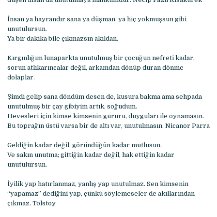
İnsan ya hayrandır sana ya düşman, ya hiç yokmuşsun gibi
unutulursun.
Ya bir dakika bile çıkmazsın akıldan.
Kırgınlığım lunaparkta unutulmuş bir çocuğun nefreti kadar,
sorun atlıkarıncalar değil, arkamdan dönüp duran dönme
dolaplar.
Şimdi gelip sana döndüm desen de, kusura bakma ama sehpada
unutulmuş bir çay gibiyim artık, soğudum.
Hevesleri için kimse kimsenin gururu, duyguları ile oynamasın.
Bu toprağın üstü varsa bir de altı var, unutulmasın. Nicanor Parra
Geldiğin kadar değil, göründüğün kadar mutlusun.
Ve sakın unutma; gittiğin kadar değil, hak ettiğin kadar
unutulursun.
İyilik yap hatırlanmaz, yanlış yap unutulmaz. Sen kimsenin
“yapamaz” dediğini yap, çünkü söylemeseler de akıllarından
çıkmaz. Tolstoy