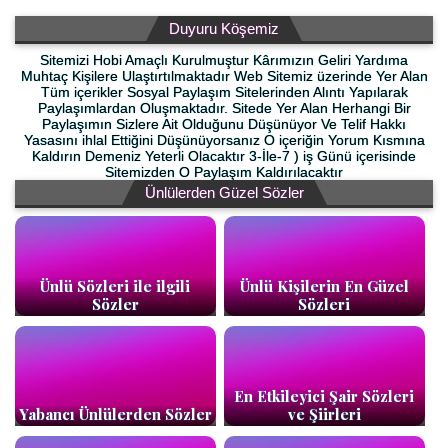
Duyuru Köşemiz
Sitemizi Hobi Amaçlı Kurulmuştur Kârımızın Geliri Yardıma
Muhtaç Kişilere Ulaştırtılmaktadır Web Sitemiz üzerinde Yer Alan
Tüm içerikler Sosyal Paylaşım Sitelerinden Alıntı Yapılarak
Paylaşımlardan Oluşmaktadır. Sitede Yer Alan Herhangi Bir
Paylaşımın Sizlere Ait Olduğunu Düşünüyor Ve Telif Hakkı
Yasasını ihlal Ettiğini Düşünüyorsanız O içeriğin Yorum Kısmına
Kaldırın Demeniz Yeterli Olacaktır 3-İle-7 ) iş Günü içerisinde
Sitemizden O Paylaşım Kaldırılacaktır
Ünlülerden Güzel Sözler
Ünlü Sözleri ile ilgili
Ünlü Kişilerin En Güzel
Sözler
Sözleri
En Etkileyici Şair Sözleri
Yabancı Ünlülerden Sözler
ve Şiirleri