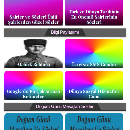
Türk ve Dünya Tarihinin
Şairler ve Sözleri Ünlü
En Önemli Şairlerinin
Şairlerden Güzel Sözler
Sözleri
Bilgi Paylaşımı
Atatürk Rehberi
Ücretsiz SMS Gönder
Google’de En Çok Aranan
Dünya Sosyal Hizmetler
Kelimeler
Günü
Doğum Günü Mesajları Sözleri