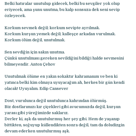
Belki hatıralar unutulup gidecek, belki bu sevgiler yok olup
eriyecek, ama şunu unutma, bu kalp sonsuza dek seni sevip
özleyecek.
Korkum sevmek değil; korkum sevipte ayrılmak.
Korkum kurşun yemek değil; kalleşçe arkadan vurulmak.
Korkum ölüm değil, unutulmak.
Sen sevdiğin için sakın unutma.
Çünkü unutulması gereken sevildiğini bildiği halde sevmesini
bilmeyendir. Anton Çehov
Unutulmak ölüme en yakın sokaktır kahramanım ve ben ki
yatınca belki kim olmaya uyuyacağım ah, herkes bir gün kendi
olacak! Uyuyalım. Edip Cansever
Dost, vurulunca değil unutulunca kahrından ölürmüş.
Biz dostlarımızı kır çiçekleri gibi avucumuzda değil, kurşun
yarası gibi yüreğimizde saklarız.
Derler ki, aşk da unutulurmuş her şey gibi. Hem de yaşanıp
bittikten, soğuyup küllendikten sonra değil, tam da doludizgin
devam ederken unutulurmuş aşk.