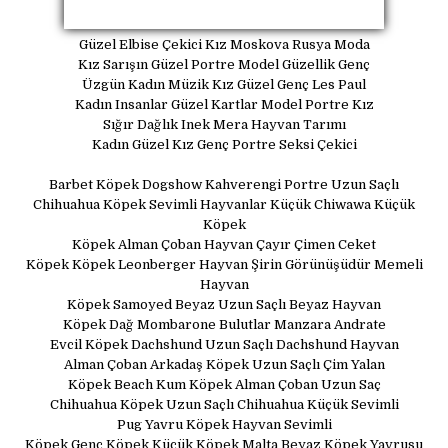
Güzel Elbise Çekici Kız Moskova Rusya Moda
Kız Sarışın Güzel Portre Model Güzellik Genç
Üzgün Kadın Müzik Kız Güzel Genç Les Paul
Kadın Insanlar Güzel Kartlar Model Portre Kız
Sığır Dağlık Inek Mera Hayvan Tarımı
Kadın Güzel Kız Genç Portre Seksi Çekici
Barbet Köpek Dogshow Kahverengi Portre Uzun Saçlı
Chihuahua Köpek Sevimli Hayvanlar Küçük Chiwawa Küçük
Köpek
Köpek Alman Çoban Hayvan Çayır Çimen Ceket
Köpek Köpek Leonberger Hayvan Şirin Görünüşüdür Memeli
Hayvan
Köpek Samoyed Beyaz Uzun Saçlı Beyaz Hayvan
Köpek Dağ Mombarone Bulutlar Manzara Andrate
Evcil Köpek Dachshund Uzun Saçlı Dachshund Hayvan
Alman Çoban Arkadaş Köpek Uzun Saçlı Çim Yalan
Köpek Beach Kum Köpek Alman Çoban Uzun Saç
Chihuahua Köpek Uzun Saçlı Chihuahua Küçük Sevimli
Pug Yavru Köpek Hayvan Sevimli
Köpek Genç Köpek Küçük Köpek Malta Beyaz Köpek Yavrusu