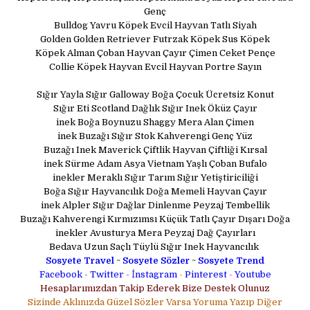
Genç
Bulldog Yavru Köpek Evcil Hayvan Tatlı Siyah
Golden Golden Retriever Futrzak Köpek Sus Köpek
Köpek Alman Çoban Hayvan Çayır Çimen Ceket Pençe
Collie Köpek Hayvan Evcil Hayvan Portre Sayın
Sığır Yayla Sığır Galloway Boğa Çocuk Ücretsiz Konut
Sığır Eti Scotland Dağlık Sığır Inek Öküz Çayır
inek Boğa Boynuzu Shaggy Mera Alan Çimen
inek Buzağı Sığır Stok Kahverengi Genç Yüz
Buzağı Inek Maverick Çiftlik Hayvan Çiftliği Kırsal
inek Sürme Adam Asya Vietnam Yaşlı Çoban Bufalo
inekler Meraklı Sığır Tarım Sığır Yetiştiriciliği
Boğa Sığır Hayvancılık Doğa Memeli Hayvan Çayır
inek Alpler Sığır Dağlar Dinlenme Peyzaj Tembellik
Buzağı Kahverengi Kırmızımsı Küçük Tatlı Çayır Dışarı Doğa
inekler Avusturya Mera Peyzaj Dağ Çayırları
Bedava Uzun Saçlı Tüylü Sığır Inek Hayvancılık
Sosyete Travel
~
Sosyete Sözler
~
Sosyete Trend
Facebook
-
Twitter
-
İnstagram
-
Pinterest
-
Youtube
Hesaplarımızdan Takip Ederek Bize Destek Olunuz
Sizinde Aklınızda Güzel Sözler Varsa Yoruma Yazıp Diğer