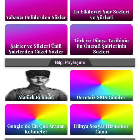
En Etkileyici Şair Sözleri
Yabancı Ünlülerden Sözler
ve Şiirleri
Türk ve Dünya Tarihinin
Şairler ve Sözleri Ünlü
En Önemli Şairlerinin
Şairlerden Güzel Sözler
Sözleri
Bilgi Paylaşımı
Atatürk Rehberi
Ücretsiz SMS Gönder
Google’de En Çok Aranan
Dünya Sosyal Hizmetler
Kelimeler
Günü