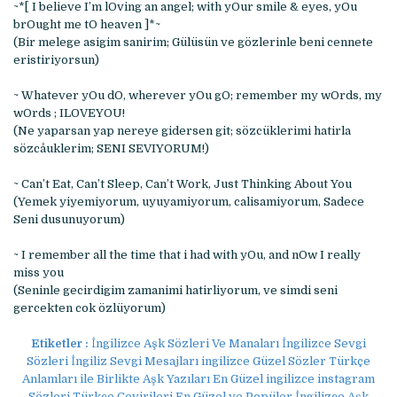
~*[ I believe I’m lOving an angel; with yOur smile & eyes, yOu
brOught me tO heaven ]*~
(Bir melege asigim sanirim; Gülüsün ve gözlerinle beni cennete
eristiriyorsun)
~ Whatever yOu dO, wherever yOu gO; remember my wOrds, my
wOrds ; ILOVEYOU!
(Ne yaparsan yap nereye gidersen git; sözcüklerimi hatirla
sözcåuklerim; SENI SEVIYORUM!)
~ Can’t Eat, Can’t Sleep, Can’t Work, Just Thinking About You
(Yemek yiyemiyorum, uyuyamiyorum, calisamiyorum, Sadece
Seni dusunuyorum)
~ I remember all the time that i had with yOu, and nOw I really
miss you
(Seninle gecirdigim zamanimi hatirliyorum, ve simdi seni
gercekten cok özlüyorum)
Etiketler :
İngilizce Aşk Sözleri Ve Manaları İngilizce Sevgi
Sözleri İngiliz Sevgi Mesajları ingilizce Güzel Sözler Türkçe
Anlamları ile Birlikte Aşk Yazıları En Güzel ingilizce instagram
Sözleri Türkçe Çevirileri En Güzel ve Popüler İngilizce Aşk