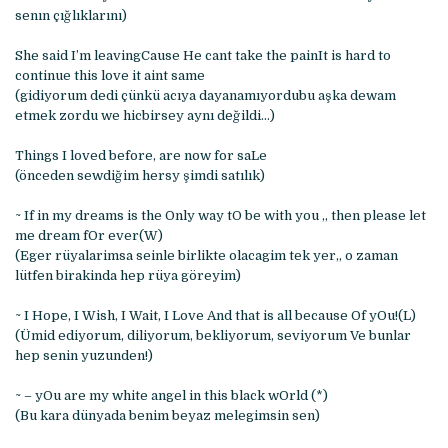
senın çığlıklarını)
She said I’m leavingCause He cant take the painIt is hard to
continue this love it aint same
(gidiyorum dedi çünkü acıya dayanamıyordubu aşka dewam
etmek zordu we hicbirsey aynı değildi…)
Things I loved before, are now for saLe
(önceden sewdiğim hersy şimdi satılık)
~ If in my dreams is the Only way tO be with you ,, then please let
me dream fOr ever(W)
(Eger rüyalarimsa seinle birlikte olacagim tek yer,, o zaman
lütfen birakinda hep rüya göreyim)
~ I Hope, I Wish, I Wait, I Love And that is all because Of yOu!(L)
(Ümid ediyorum, diliyorum, bekliyorum, seviyorum Ve bunlar
hep senin yuzunden!)
~ – yOu are my white angel in this black wOrld (*)
(Bu kara dünyada benim beyaz melegimsin sen)