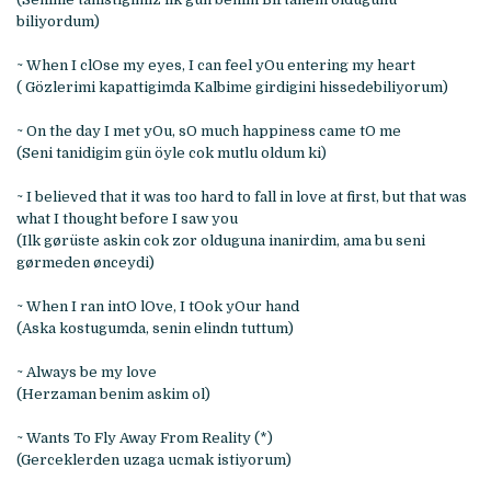
biliyordum)
~ When I clOse my eyes, I can feel yOu entering my heart
( Gözlerimi kapattigimda Kalbime girdigini hissedebiliyorum)
~ On the day I met yOu, sO much happiness came tO me
(Seni tanidigim gün öyle cok mutlu oldum ki)
~ I believed that it was too hard to fall in love at first, but that was
what I thought before I saw you
(Ilk gørüste askin cok zor olduguna inanirdim, ama bu seni
gørmeden ønceydi)
~ When I ran intO lOve, I tOok yOur hand
(Aska kostugumda, senin elindn tuttum)
~ Always be my love
(Herzaman benim askim ol)
~ Wants To Fly Away From Reality (*)
(Gerceklerden uzaga ucmak istiyorum)