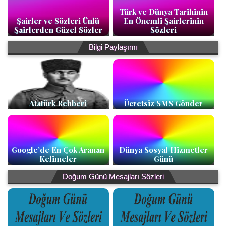
Türk ve Dünya Tarihinin
Şairler ve Sözleri Ünlü
En Önemli Şairlerinin
Şairlerden Güzel Sözler
Sözleri
Bilgi Paylaşımı
Atatürk Rehberi
Ücretsiz SMS Gönder
Google’de En Çok Aranan
Dünya Sosyal Hizmetler
Kelimeler
Günü
Doğum Günü Mesajları Sözleri