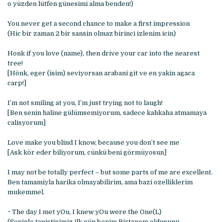
o yüzden lütfen günesimi alma benden!)
You never get a second chance to make a first impression
(Hic bir zaman 2 bir sansin olmaz birinci izlenim icin)
Honk if you love (name), then drive your car into the nearest
tree!
[Hönk, eger (isim) seviyorsan arabani git ve en yakin agaca
carp!]
I’m not smiling at you, I’m just trying not to laugh!
[Ben senin haline gülümsemiyorum, sadece kahkaha atmamaya
calisyorum]
Love make you blind I know, because you don’t see me
[Ask kör eder biliyorum, cünkü beni görmüyosun]
I may not be totally perfect – but some parts of me are excellent.
Ben tamamiyla harika olmayabilirim, ama bazi ozelliklerim
mukemmel.
~ The day I met yOu, I knew yOu were the One(L)
(Seninle tanistigimiz ilk gün benim Birtanem oldugunu