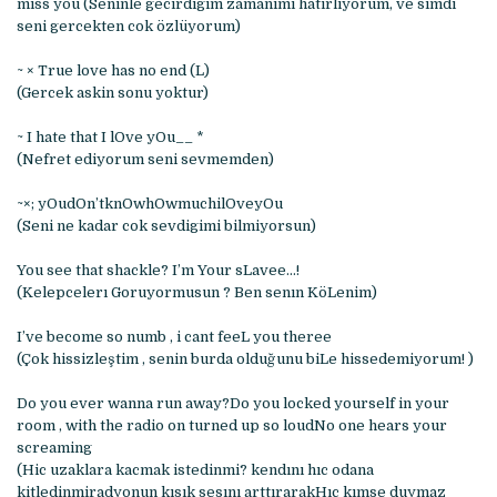
miss you (Seninle gecirdigim zamanimi hatirliyorum, ve simdi
seni gercekten cok özlüyorum)
~ × True love has no end (L)
(Gercek askin sonu yoktur)
~ I hate that I lOve yOu__ *
(Nefret ediyorum seni sevmemden)
~×; yOudOn’tknOwhOwmuchilOveyOu
(Seni ne kadar cok sevdigimi bilmiyorsun)
You see that shackle? I’m Your sLavee…!
(Kelepcelerı Goruyormusun ? Ben senın KöLenim)
I’ve become so numb , i cant feeL you theree
(Çok hissizleştim , senin burda olduğunu biLe hissedemiyorum! )
Do you ever wanna run away?Do you locked yourself in your
room , with the radio on turned up so loudNo one hears your
screaming
(Hic uzaklara kacmak istedinmi? kendını hıc odana
kitledinmiradyonun kısık sesını arttırarakHıc kımse duymaz