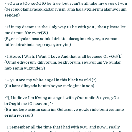
~ yOu are tOo goOd tO be true, but i can’t still take my eyes of you
(Gercek olamayacak kadar iyisin, ama hâla gøzlerimi alamiyorum
senden)
~ If in my dreams is the Only way tO be with you ,, then please let
me dream fOr ever(W)
(Eger rüyalarimsa seinle birlikte olacagim tek yer,, o zaman
lütfen birakinda hep rüya göreyim)
~ I Hope, I Wish, I Wait, I Love And that is all because Of yOu!(L)
(Ümid ediyorum, diliyorum, bekliyorum, seviyorum Ve bunlar
hep senin yuzunden!)
~ – yOu are my white angel in this black wOrld (*)
(Bu kara dünyada benim beyaz melegimsin sen)
~*[ I believe I’m lOving an angel; with yOur smile & eyes, yOu
brOught me tO heaven ]*~
(Bir melege asigim sanirim; Gülüsün ve gözlerinle beni cennete
eristiriyorsun)
~ I remember all the time that i had with yOu, and nOw I really