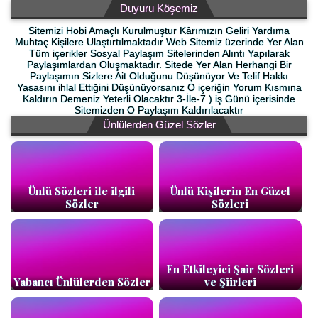
Duyuru Köşemiz
Sitemizi Hobi Amaçlı Kurulmuştur Kârımızın Geliri Yardıma
Muhtaç Kişilere Ulaştırtılmaktadır Web Sitemiz üzerinde Yer Alan
Tüm içerikler Sosyal Paylaşım Sitelerinden Alıntı Yapılarak
Paylaşımlardan Oluşmaktadır. Sitede Yer Alan Herhangi Bir
Paylaşımın Sizlere Ait Olduğunu Düşünüyor Ve Telif Hakkı
Yasasını ihlal Ettiğini Düşünüyorsanız O içeriğin Yorum Kısmına
Kaldırın Demeniz Yeterli Olacaktır 3-İle-7 ) iş Günü içerisinde
Sitemizden O Paylaşım Kaldırılacaktır
Ünlülerden Güzel Sözler
Ünlü Sözleri ile ilgili
Ünlü Kişilerin En Güzel
Sözler
Sözleri
En Etkileyici Şair Sözleri
Yabancı Ünlülerden Sözler
ve Şiirleri