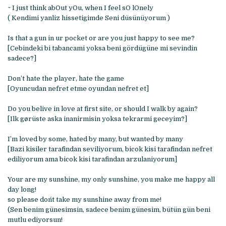
~ I just think abOut yOu, when I feel sO lOnely
( Kendimi yanliz hissetigimde Seni düsünüyorum )
Is that a gun in ur pocket or are you just happy to see me?
[Cebindeki bi tabancami yoksa beni gördügüne mi sevindin
sadece?]
Don’t hate the player, hate the game
[Oyuncudan nefret etme oyundan nefret et]
Do you belive in love at first site, or should I walk by again?
[Ilk gørüste aska inanirmisin yoksa tekrarmi geceyim?]
I’m loved by some, hated by many, but wanted by many
[Bazi kisiler tarafindan seviliyorum, bicok kisi tarafindan nefret
ediliyorum ama bicok kisi tarafindan arzulaniyorum]
Your are my sunshine, my only sunshine, you make me happy all
day long!
so please don´t take my sunshine away from me!
(Sen benim günesimsin, sadece benim günesim, bütün gün beni
mutlu ediyorsun!