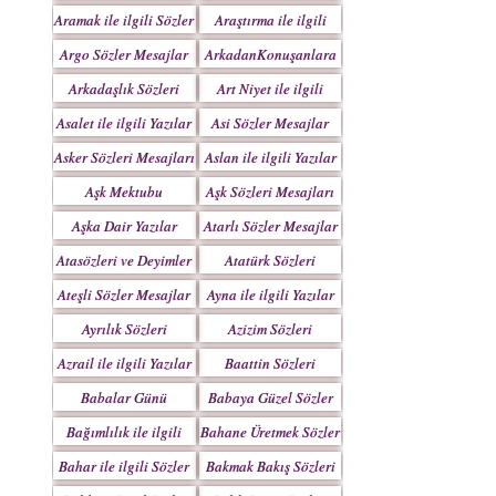
Yazılar
Aramak ile ilgili Sözler
Araştırma ile ilgili
Sözler
Argo Sözler Mesajlar
ArkadanKonuşanlara
Sözler
Arkadaşlık Sözleri
Art Niyet ile ilgili
Mesajları
Yazılar
Asalet ile ilgili Yazılar
Asi Sözler Mesajlar
Asker Sözleri Mesajları
Aslan ile ilgili Yazılar
Aşk Mektubu
Aşk Sözleri Mesajları
Mektupları
Aşka Dair Yazılar
Atarlı Sözler Mesajlar
Atasözleri ve Deyimler
Atatürk Sözleri
Mesajları
Ateşli Sözler Mesajlar
Ayna ile ilgili Yazılar
Ayrılık Sözleri
Azizim Sözleri
Mesajları
Mesajları
Azrail ile ilgili Yazılar
Baattin Sözleri
Mesajları
Babalar Günü
Babaya Güzel Sözler
Bağımlılık ile ilgili
Bahane Üretmek Sözler
Yazılar
Bahar ile ilgili Sözler
Bakmak Bakış Sözleri
Yazılar