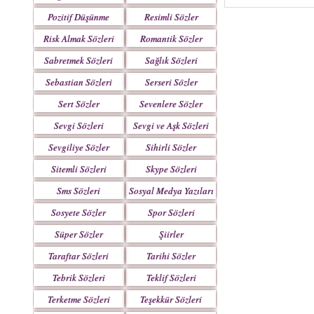
Pozitif Düşünme
Resimli Sözler
Sözleri
Risk Almak Sözleri
Romantik Sözler
Sabretmek Sözleri
Sağlık Sözleri
Sebastian Sözleri
Serseri Sözler
Sert Sözler
Sevenlere Sözler
Sevgi Sözleri
Sevgi ve Aşk Sözleri
Sevgiliye Sözler
Sihirli Sözler
Sitemli Sözleri
Skype Sözleri
Sms Sözleri
Sosyal Medya Yazıları
Sosyete Sözler
Spor Sözleri
Mesajlar
Süper Sözler
Şiirler
Taraftar Sözleri
Tarihi Sözler
Tebrik Sözleri
Teklif Sözleri
Terketme Sözleri
Teşekkür Sözleri