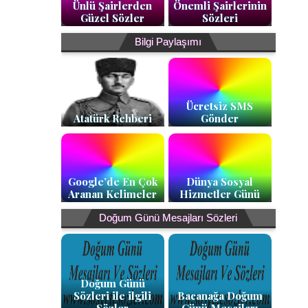
Ünlü Şairlerden
Önemli Şairlerinin
Güzel Sözler
Sözleri
Bilgi Paylaşımı
Ücretsiz SMS
Atatürk Rehberi
Gönder
Google’de En Çok
Dünya Sosyal
Aranan Kelimeler
Hizmetler Günü
Doğum Günü Mesajları Sözleri
Doğum Günü
Sözleri ile ilgili
Bacanağa Doğum