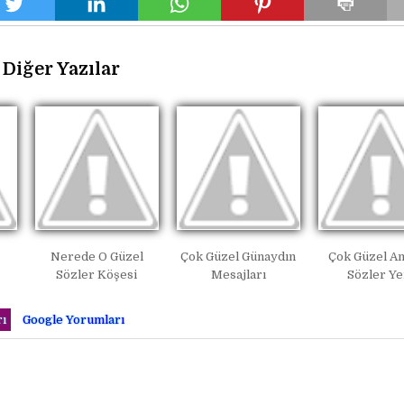
Diğer Yazılar
Nerede O Güzel
Çok Güzel Günaydın
Çok Güzel An
Sözler Köşesi
Mesajları
Sözler Ye
ı
Google Yorumları