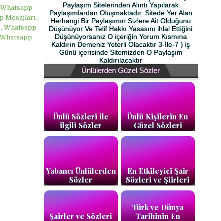
Paylaşım Sitelerinden Alıntı Yapılarak
, Whatsapp
Paylaşımlardan Oluşmaktadır. Sitede Yer Alan
 Mesajları ,
Herhangi Bir Paylaşımın Sizlere Ait Olduğunu
 , Whatsapp
Düşünüyor Ve Telif Hakkı Yasasını ihlal Ettiğini
Düşünüyorsanız O içeriğin Yorum Kısmına
, Whatsapp
Kaldırın Demeniz Yeterli Olacaktır 3-İle-7 ) iş
Günü içerisinde Sitemizden O Paylaşım
Kaldırılacaktır
Ünlülerden Güzel Sözler
Ünlü Sözleri ile
Ünlü Kişilerin En
ilgili Sözler
Güzel Sözleri
Yabancı Ünlülerden
En Etkileyici Şair
Sözler
Sözleri ve Şiirleri
Türk ve Dünya
Şairler ve Sözleri
Tarihinin En