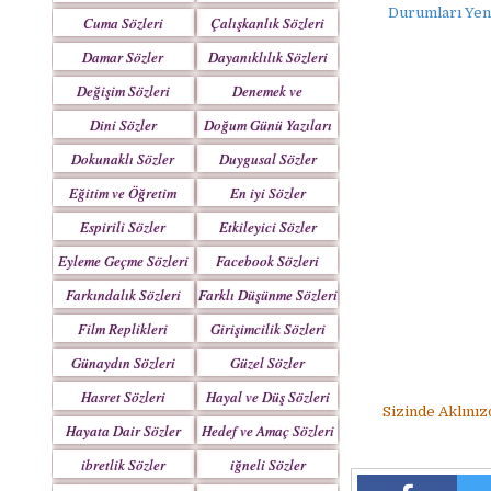
Yazılar
Durumları Yen
Cuma Sözleri
Çalışkanlık Sözleri
Damar Sözler
Dayanıklılık Sözleri
Değişim Sözleri
Denemek ve
Çabalamak Sözleri
Dini Sözler
Doğum Günü Yazıları
Dokunaklı Sözler
Duygusal Sözler
Eğitim ve Öğretim
En iyi Sözler
Sözleri
Espirili Sözler
Etkileyici Sözler
Eyleme Geçme Sözleri
Facebook Sözleri
Farkındalık Sözleri
Farklı Düşünme Sözleri
Film Replikleri
Girişimcilik Sözleri
Günaydın Sözleri
Güzel Sözler
Hasret Sözleri
Hayal ve Düş Sözleri
Sizinde Aklınız
Hayata Dair Sözler
Hedef ve Amaç Sözleri
ibretlik Sözler
iğneli Sözler