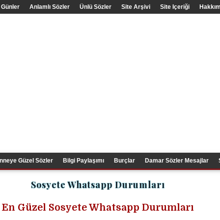
 Günler
Anlamlı Sözler
Ünlü Sözler
Site Arşivi
Site Içeriği
Hakkım
nneye Güzel Sözler
Bilgi Paylaşımı
Burçlar
Damar Sözler Mesajlar
Sosyete Whatsapp Durumları
En Güzel Sosyete Whatsapp Durumları