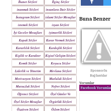
İhanet Sözleri
İlginç Sözler
inanmak Sözleri
insanlara Dair Sözler
İnstagram Sözleri
islami Sözler Mesajlar
Buna Benzer 
istemek Sözleri
isyan Sözleri
İyi Geceler Mesajları
iyimserlik Sözleri
Kapak Sözler
Karar Vermek Sözleri
Kararlılık Sözleri
Kardeşlik Sözleri
Kişilik ve Karakter
Kişisel Gelişim Sözleri
Sözleri
Komik Sözler
Koyucu Sözler
Sponsorlu
Liderlik ve Yönetim
Mevlana Sözleri
Bağlantılar
Sözleri
Motivasyon Sözleri
Mutluluk Sözleri
Yorumlar
Mutsuzluk Sözleri
Nefret Sözleri
Facebook Yorumlar
Öğrenci Sözleri
Özel Günler Ve
Haftalar
Özel Sözler Mesajlar
Özgürlük Sözleri
Özgüven Sözleri
Özlem Sözleri