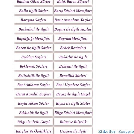
Baldıza Güzel Sözler
Balık Burcu Sözleri
Balla ilgili Sözler
Barış Sözleri Mesajları
Barışma Sözleri
Basit insanlara Yazılar
Mesajları
Basketbol ile ilgili
Başarı ile ilgili Yazılar
Sözler
Başsağlığı Mesajları
Bayram Mesajları
Sözleri
Bazen ile ilgili Sözler
Bebek Resimleri
Mesajlar
Beddua Sözleri
Bekarlık ile ilgili
Mesajları
Sözler
Beklemek Sözleri
Beklenti ile ilgili
Sözler
Belirsizlik ile ilgili
Bencillik Sözleri
Sözler
Mesajları
Beni Anlatan Sözler
Beni Üzenlere Sözler
Berat Kandili Sözleri
Beyaz ile ilgili Güzel
Mesajları
Sözler
Beyin Yakan Sözler
Bıçak ile ilgili Sözler
Bıkkınlık ile ilgili
Bilge Sözleri Mesajları
Sözler
Bilgi ile ilgili Güzel
Bilim ve Bilgelik
Sözler
Sözleri
Burçlar Ve Özellikleri
Cesaret ile ilgili
Etiketler :
Sosyete