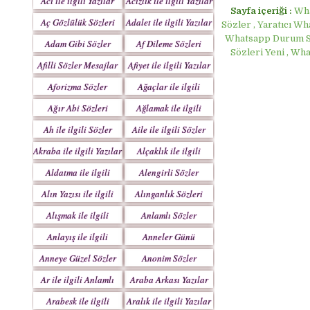
Acı ile ilgili Yazılar
Acizlik ile ilgili Yazılar
Sayfa içeriği :
Wha
Aç Gözlülük Sözleri
Adalet ile ilgili Yazılar
Sözler , Yaratıcı W
Whatsapp Durum So
Adam Gibi Sözler
Af Dileme Sözleri
Sözleri Yeni , Wh
Mesajlar
Mesajları
Afilli Sözler Mesajlar
Afiyet ile ilgili Yazılar
Aforizma Sözler
Ağaçlar ile ilgili
Mesajlar
Yazılar
Ağır Abi Sözleri
Ağlamak ile ilgili
Mesajları
Yazılar
Ah ile ilgili Sözler
Aile ile ilgili Sözler
Akraba ile ilgili Yazılar
Alçaklık ile ilgili
Yazılar
Aldatma ile ilgili
Alengirli Sözler
Yazıları
Mesajlar
Alın Yazısı ile ilgili
Alınganlık Sözleri
Sözler
Alışmak ile ilgili
Anlamlı Sözler
Yazılar
Mesajlar
Anlayış ile ilgili
Anneler Günü
Yazılar
Mesajları
Anneye Güzel Sözler
Anonim Sözler
Ar ile ilgili Anlamlı
Araba Arkası Yazılar
Sözler
Arabesk ile ilgili
Aralık ile ilgili Yazılar