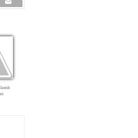
lamlı
ni