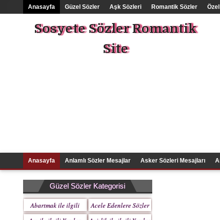
Anasayfa
Güzel Sözler
Aşk Sözleri
Romantik Sözler
Özel
Sosyete Sözler Romantik
Site
Anasayfa
Anlamlı Sözler Mesajlar
Asker Sözleri Mesajları
A
Güzel Sözler Kategorisi
Abartmak ile ilgili
Acele Edenlere Sözler
Yazılar