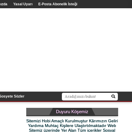
ızda
Yasal Uyarı
E-Posta Abonelik İsteği
Sosyete Sözler
Duyuru Köşemiz
Sitemizi Hobi Amaçlı Kurulmuştur Kârımızın Geliri
Yardıma Muhtaç Kişilere Ulaştırtılmaktadır Web
Sitemiz üzerinde Yer Alan Tüm içerikler Sosyal