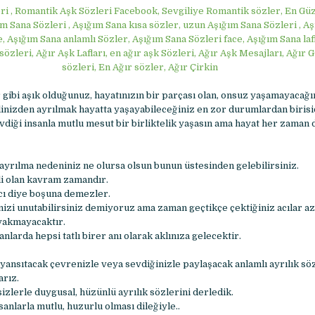
ri , Romantik Aşk Sözleri Facebook, Sevgiliye Romantik sözler, En Gü
m Sana Sözleri , Aşığım Sana kısa sözler, uzun Aşığım Sana Sözleri , A
, Aşığım Sana anlamlı Sözler, Aşığım Sana Sözleri face, Aşığım Sana lafl
sözleri, Ağır Aşk Lafları, en ağır aşk Sözleri, Ağır Aşk Mesajları, Ağır 
sözleri, En Ağır sözler, Ağır Çirkin
 gibi aşık olduğunuz, hayatınızın bir parçası olan, onsuz yaşamayacağı
nizden ayrılmak hayatta yaşayabileceğiniz en zor durumlardan birisi
vdiği insanla mutlu mesut bir birliktelik yaşasın ama hayat her zaman 
 ayrılma nedeniniz ne olursa olsun bunun üstesinden gelebilirsiniz.
li olan kavram zamandır.
cı diye boşuna demezler.
nizi unutabilirsiniz demiyoruz ama zaman geçtikçe çektiğiniz acılar az
 yakmayacaktır.
nlarda hepsi tatlı birer anı olarak aklınıza gelecektir.
 yansıtacak çevrenizle veya sevdiğinizle paylaşacak anlamlı ayrılık sö
arız.
izlerle duygusal, hüzünlü ayrılık sözlerini derledik.
anlarla mutlu, huzurlu olması dileğiyle..