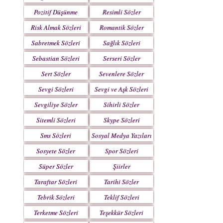
Pozitif Düşünme
Resimli Sözler
Sözleri
Risk Almak Sözleri
Romantik Sözler
Sabretmek Sözleri
Sağlık Sözleri
Sebastian Sözleri
Serseri Sözler
Sert Sözler
Sevenlere Sözler
Sevgi Sözleri
Sevgi ve Aşk Sözleri
Sevgiliye Sözler
Sihirli Sözler
Sitemli Sözleri
Skype Sözleri
Sms Sözleri
Sosyal Medya Yazıları
Sosyete Sözler
Spor Sözleri
Mesajlar
Süper Sözler
Şiirler
Taraftar Sözleri
Tarihi Sözler
Tebrik Sözleri
Teklif Sözleri
Terketme Sözleri
Teşekkür Sözleri