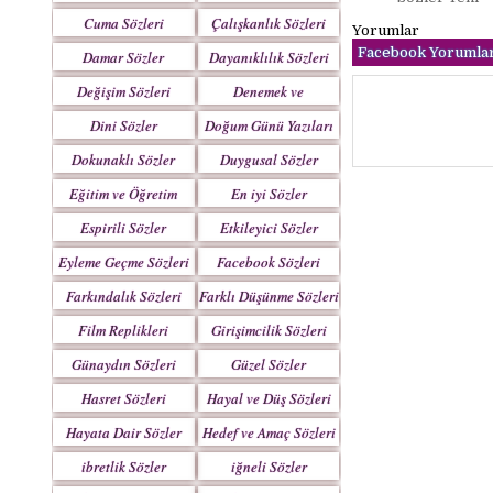
Yazılar
Cuma Sözleri
Çalışkanlık Sözleri
Yorumlar
Facebook Yorumlar
Damar Sözler
Dayanıklılık Sözleri
Değişim Sözleri
Denemek ve
Çabalamak Sözleri
Dini Sözler
Doğum Günü Yazıları
Dokunaklı Sözler
Duygusal Sözler
Eğitim ve Öğretim
En iyi Sözler
Sözleri
Espirili Sözler
Etkileyici Sözler
Eyleme Geçme Sözleri
Facebook Sözleri
Farkındalık Sözleri
Farklı Düşünme Sözleri
Film Replikleri
Girişimcilik Sözleri
Günaydın Sözleri
Güzel Sözler
Hasret Sözleri
Hayal ve Düş Sözleri
Hayata Dair Sözler
Hedef ve Amaç Sözleri
ibretlik Sözler
iğneli Sözler