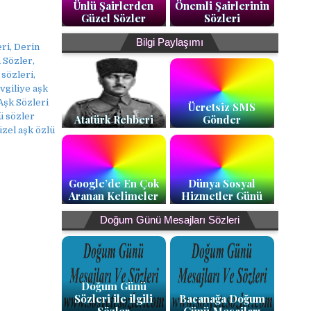
Ünlü Şairlerden
Önemli Şairlerinin
Güzel Sözler
Sözleri
Bilgi Paylaşımı
ri, Derin
 Sözler,
sözleri,
vgiliye aşk
 Aşk Sözleri
Ücretsiz SMS
ü sözler
Atatürk Rehberi
Gönder
üzel aşk özlü
Google’de En Çok
Dünya Sosyal
Aranan Kelimeler
Hizmetler Günü
Doğum Günü Mesajları Sözleri
Doğum Günü
Sözleri ile ilgili
Bacanağa Doğum