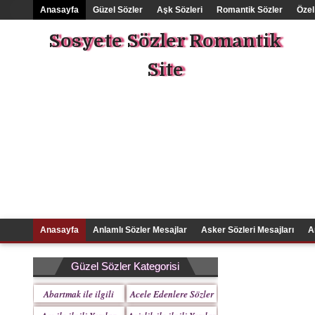
Anasayfa
Güzel Sözler
Aşk Sözleri
Romantik Sözler
Özel
Sosyete Sözler Romantik
Site
Anasayfa
Anlamlı Sözler Mesajlar
Asker Sözleri Mesajları
A
Güzel Sözler Kategorisi
Abartmak ile ilgili
Acele Edenlere Sözler
Yazılar