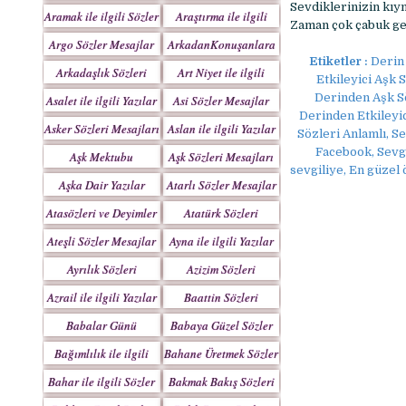
Yazılar
Sevdiklerinizin kıy
Aramak ile ilgili Sözler
Araştırma ile ilgili
Zaman çok çabuk geç
Sözler
Argo Sözler Mesajlar
ArkadanKonuşanlara
Etiketler :
Derin 
Sözler
Arkadaşlık Sözleri
Art Niyet ile ilgili
Etkileyici Aşk 
Mesajları
Yazılar
Derinden Aşk Sö
Asalet ile ilgili Yazılar
Asi Sözler Mesajlar
Derinden Etkileyic
Asker Sözleri Mesajları
Aslan ile ilgili Yazılar
Sözleri Anlamlı, S
Facebook, Sevgi
Aşk Mektubu
Aşk Sözleri Mesajları
sevgiliye, En güzel 
Mektupları
Aşka Dair Yazılar
Atarlı Sözler Mesajlar
Atasözleri ve Deyimler
Atatürk Sözleri
Mesajları
Ateşli Sözler Mesajlar
Ayna ile ilgili Yazılar
Ayrılık Sözleri
Azizim Sözleri
Mesajları
Mesajları
Azrail ile ilgili Yazılar
Baattin Sözleri
Mesajları
Babalar Günü
Babaya Güzel Sözler
Bağımlılık ile ilgili
Bahane Üretmek Sözler
Yazılar
Bahar ile ilgili Sözler
Bakmak Bakış Sözleri
Yazılar