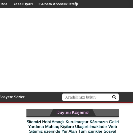
ızda
Yasal Uyarı
E-Posta Abonelik İsteği
Sosyete Sözler
Duyuru Köşemiz
Sitemizi Hobi Amaçlı Kurulmuştur Kârımızın Geliri
Yardıma Muhtaç Kişilere Ulaştırtılmaktadır Web
Sitemiz üzerinde Yer Alan Tüm içerikler Sosyal