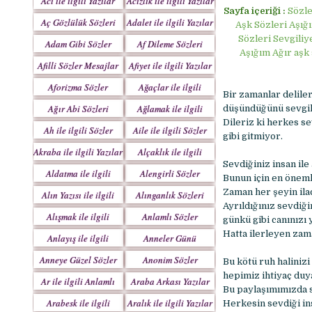
Acı ile ilgili Yazılar
Acizlik ile ilgili Yazılar
Sayfa içeriği :
Sözle
Aç Gözlülük Sözleri
Adalet ile ilgili Yazılar
Aşk Sözleri Aşığı
Sözleri Sevgiliye
Adam Gibi Sözler
Af Dileme Sözleri
Aşığım Ağır aşk 
Mesajlar
Mesajları
Afilli Sözler Mesajlar
Afiyet ile ilgili Yazılar
Aforizma Sözler
Ağaçlar ile ilgili
Bir zamanlar deliler
Mesajlar
Yazılar
Ağır Abi Sözleri
Ağlamak ile ilgili
düşündüğünü sevgili
Mesajları
Yazılar
Dileriz ki herkes se
Ah ile ilgili Sözler
Aile ile ilgili Sözler
gibi gitmiyor.
Akraba ile ilgili Yazılar
Alçaklık ile ilgili
Sevdiğiniz insan ile
Yazılar
Aldatma ile ilgili
Alengirli Sözler
Bunun için en önem
Yazıları
Mesajlar
Zaman her şeyin ila
Alın Yazısı ile ilgili
Alınganlık Sözleri
Ayrıldığınız sevdiği
Sözler
Alışmak ile ilgili
Anlamlı Sözler
günkü gibi canınızı
Yazılar
Mesajlar
Hatta ilerleyen zama
Anlayış ile ilgili
Anneler Günü
Yazılar
Mesajları
Anneye Güzel Sözler
Anonim Sözler
Bu kötü ruh halinizi
hepimiz ihtiyaç duy
Ar ile ilgili Anlamlı
Araba Arkası Yazılar
Bu paylaşımımızda s
Sözler
Arabesk ile ilgili
Aralık ile ilgili Yazılar
Herkesin sevdiği ins