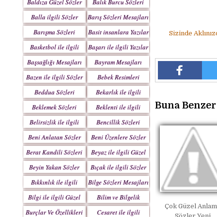
Baldıza Güzel Sözler
Balık Burcu Sözleri
Balla ilgili Sözler
Barış Sözleri Mesajları
Barışma Sözleri
Basit insanlara Yazılar
Sizinde Aklınız
Mesajları
Basketbol ile ilgili
Başarı ile ilgili Yazılar
Sözler
Başsağlığı Mesajları
Bayram Mesajları
Sözleri
Bazen ile ilgili Sözler
Bebek Resimleri
Mesajlar
Beddua Sözleri
Bekarlık ile ilgili
Mesajları
Sözler
Buna Benzer 
Beklemek Sözleri
Beklenti ile ilgili
Sözler
Belirsizlik ile ilgili
Bencillik Sözleri
Sözler
Mesajları
Beni Anlatan Sözler
Beni Üzenlere Sözler
Berat Kandili Sözleri
Beyaz ile ilgili Güzel
Mesajları
Sözler
Beyin Yakan Sözler
Bıçak ile ilgili Sözler
Bıkkınlık ile ilgili
Bilge Sözleri Mesajları
Sözler
Bilgi ile ilgili Güzel
Bilim ve Bilgelik
Çok Güzel Anlam
Sözler
Sözleri
Burçlar Ve Özellikleri
Cesaret ile ilgili
Sözler Yeni