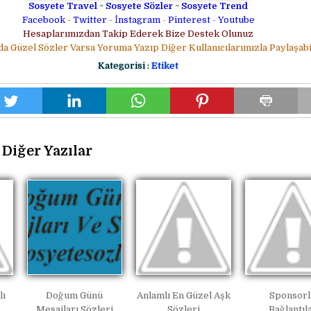
Sosyete Travel
~
Sosyete Sözler
~
Sosyete Trend
Facebook
-
Twitter
-
İnstagram
-
Pinterest
-
Youtube
Hesaplarımızdan Takip Ederek Bize Destek Olunuz
da Güzel Sözler Varsa Yoruma Yazıp Diğer Kullanıcılarımızla Paylaşabil
Kategorisi :
Etiket
Diğer Yazılar
lı
Doğum Günü
Anlamlı En Güzel Aşk
Sponsorl
Mesajları Sözleri
Sözleri
Bağlantıl