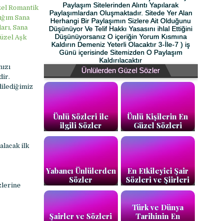
Paylaşım Sitelerinden Alıntı Yapılarak
zel Romantik
Paylaşımlardan Oluşmaktadır. Sitede Yer Alan
şığım Sana
Herhangi Bir Paylaşımın Sizlere Ait Olduğunu
arı, Sana
Düşünüyor Ve Telif Hakkı Yasasını ihlal Ettiğini
Düşünüyorsanız O içeriğin Yorum Kısmına
Güzel Aşk
Kaldırın Demeniz Yeterli Olacaktır 3-İle-7 ) iş
Günü içerisinde Sitemizden O Paylaşım
Kaldırılacaktır
nızı
Ünlülerden Güzel Sözler
dir.
dilediğimiz
Ünlü Sözleri ile
Ünlü Kişilerin En
ilgili Sözler
Güzel Sözleri
alacak ilk
Yabancı Ünlülerden
En Etkileyici Şair
Sözler
Sözleri ve Şiirleri
zlerine
Türk ve Dünya
Şairler ve Sözleri
Tarihinin En