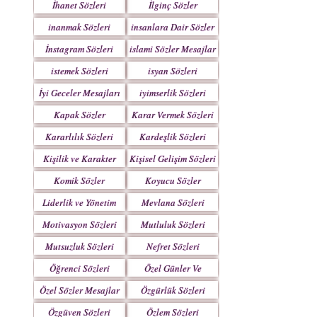
İhanet Sözleri
İlginç Sözler
inanmak Sözleri
insanlara Dair Sözler
İnstagram Sözleri
islami Sözler Mesajlar
istemek Sözleri
isyan Sözleri
İyi Geceler Mesajları
iyimserlik Sözleri
Kapak Sözler
Karar Vermek Sözleri
Kararlılık Sözleri
Kardeşlik Sözleri
Kişilik ve Karakter
Kişisel Gelişim Sözleri
Sözleri
Komik Sözler
Koyucu Sözler
Liderlik ve Yönetim
Mevlana Sözleri
Sözleri
Motivasyon Sözleri
Mutluluk Sözleri
Mutsuzluk Sözleri
Nefret Sözleri
Öğrenci Sözleri
Özel Günler Ve
Haftalar
Özel Sözler Mesajlar
Özgürlük Sözleri
Özgüven Sözleri
Özlem Sözleri