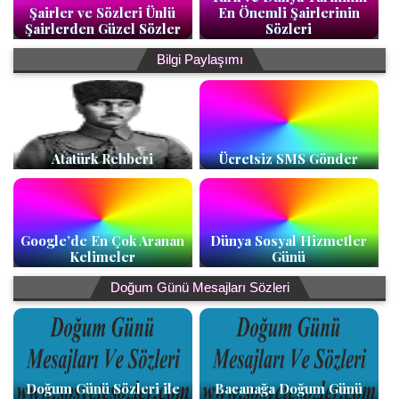
Şairler ve Sözleri Ünlü
En Önemli Şairlerinin
Şairlerden Güzel Sözler
Sözleri
Bilgi Paylaşımı
Atatürk Rehberi
Ücretsiz SMS Gönder
Google’de En Çok Aranan
Dünya Sosyal Hizmetler
Kelimeler
Günü
Doğum Günü Mesajları Sözleri
Doğum Günü Sözleri ile
Bacanağa Doğum Günü