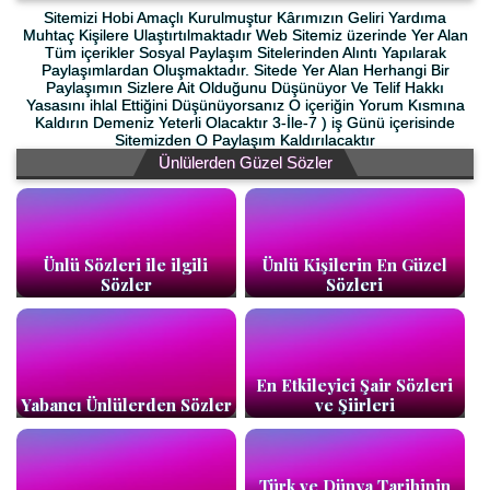
Sitemizi Hobi Amaçlı Kurulmuştur Kârımızın Geliri Yardıma
Muhtaç Kişilere Ulaştırtılmaktadır Web Sitemiz üzerinde Yer Alan
Tüm içerikler Sosyal Paylaşım Sitelerinden Alıntı Yapılarak
Paylaşımlardan Oluşmaktadır. Sitede Yer Alan Herhangi Bir
Paylaşımın Sizlere Ait Olduğunu Düşünüyor Ve Telif Hakkı
Yasasını ihlal Ettiğini Düşünüyorsanız O içeriğin Yorum Kısmına
Kaldırın Demeniz Yeterli Olacaktır 3-İle-7 ) iş Günü içerisinde
Sitemizden O Paylaşım Kaldırılacaktır
Ünlülerden Güzel Sözler
Ünlü Sözleri ile ilgili
Ünlü Kişilerin En Güzel
Sözler
Sözleri
En Etkileyici Şair Sözleri
Yabancı Ünlülerden Sözler
ve Şiirleri
Türk ve Dünya Tarihinin