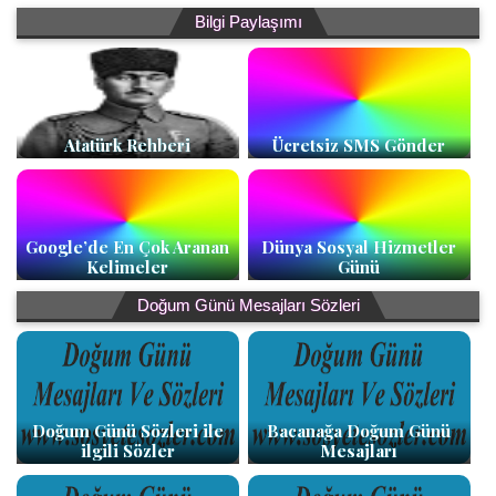
Bilgi Paylaşımı
Atatürk Rehberi
Ücretsiz SMS Gönder
Google’de En Çok Aranan
Dünya Sosyal Hizmetler
Kelimeler
Günü
Doğum Günü Mesajları Sözleri
Doğum Günü Sözleri ile
Bacanağa Doğum Günü
ilgili Sözler
Mesajları