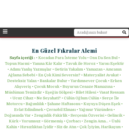
En Güzel Fıkralar Alemi
Sayfa içeriği :
• Kocadan Para İsteme Yolu • Onu Da Sen Bul •
Topun Hacmi • Yanına Kâr Kalır • Tavuk ile Horoz • Yarısı Eşektir
• Adımı Yanlış Yazmışlar • Getirin Yakalım • Yamazan • Amcanın
Ağlama Sebebi • En Çok Kimi Seversin? • Materyalist Avukat •
Desteksiz Yalan • Bankalar Bulur • Yardımsever Çocuk • Erken
Alışveriş • Çocuk Mocuk • Buyurun Cenaze Namazına •
Müslüman Temizdir • Eşeğin Gölgesi • Bilet Hilesi • Vasat Ressam
• Ucuz Cihaz • Ne Seyahati? • Cülün Oğlum Cülün • Serçe İle
Motorcu • Bağımlılık • Şahane Haftasonu • Kuyuya Düşen Eşek •
Evlat Edinilmek • Çernobil Elması • Yağmur Yüzünden •
Doğasında Var • Zenginlik-Fakirlik • Serçenin Özverisi • Gelincik •
Kürk • Yorumsuz • Görmemiş • Çorbacı • Zengin Ama... • Ünlü
Kahin • Hırsızlıktan İyidir • Siz de Atın • Çok İyiyim, Harikayım •