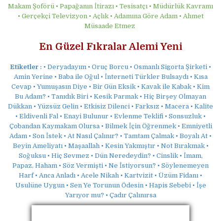
Makam Şoförü • Papağanın İtirazı • Tesisatçı • Müdürlük Kavramı
• Gerçekçi Televizyon • Açlık • Adamına Göre Adam • Ahmet
Müsaade Etmez
En Güzel Fıkralar Alemi Yeni
Etiketler :
• Deryadayım • Oruç Borcu • Osmanlı Sigorta Şirketi •
Amin Yerine • Baba ile Oğul • İnterneti Türkler Bulsaydı • Kısa
Cevap • Yumuşasın Diye • Bir Gün Eksik • Kavak ile Kabak • Kim
Bu Adam? • Tanıdık Biri • Kesik Parmak • Hiç Birşey Olmayan
Dükkan • Yüzsüz Gelin • Etkisiz Dilenci • Farksız • Macera • Kalite
• Eldivenli Fal • Enayi Bulunur • Evlenme Teklifi • Sonsuzluk •
Çobandan Kaymakam Olursa • Bilmek İçin Öğrenmek • Emniyetli
Adam • Son İstek • At Nasıl Çalınır? • Tamtam Çalmak • Boyalı At •
Beyin Ameliyatı • Maşaallah • Kesin Yakmıştır • Not Bırakmak •
Soğuksu • Hiç Sevmez • Dün Neredeydin? • Cinslik • İmam,
Papaz, Haham • Söz Vermişti • Ne İstiyorsun? • Söylenemeyen
Harf • Anca Anladı • Acele Nikah • Kartvizit • Üzüm Fidanı •
Usulüne Uygun • Sen Ye Torunun Ödesin • Hapis Sebebi • İşe
Yarıyor mu? • Çadır Çalınırsa