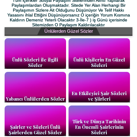
Tüm içerikler Sosyal Paylaşım Sitelerinden Alıntı Yapılarak
Paylaşımlardan Oluşmaktadır. Sitede Yer Alan Herhangi Bir
Paylaşımın Sizlere Ait Olduğunu Düşünüyor Ve Telif Hakkı
Yasasını ihlal Ettiğini Düşünüyorsanız O içeriğin Yorum Kısmına
Kaldırın Demeniz Yeterli Olacaktır 3-İle-7 ) iş Günü içerisinde
Sitemizden O Paylaşım Kaldırılacaktır
Ünlülerden Güzel Sözler
Ünlü Sözleri ile ilgili
Ünlü Kişilerin En Güzel
Sözler
Sözleri
En Etkileyici Şair Sözleri
Yabancı Ünlülerden Sözler
ve Şiirleri
Türk ve Dünya Tarihinin
Şairler ve Sözleri Ünlü
En Önemli Şairlerinin
Şairlerden Güzel Sözler
Sözleri