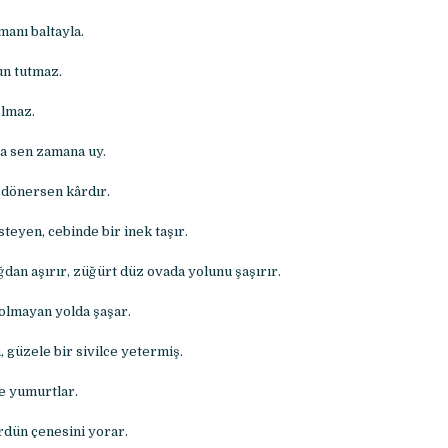
anı baltayla.
un tutmaz.
lmaz.
 sen zamana uy.
 dönersen kârdır.
teyen, cebinde bir inek taşır.
dan aşırır, züğürt düz ovada yolunu şaşırır.
 olmayan yolda şaşar.
, güzele bir sivilce yetermiş.
e yumurtlar.
rdün çenesini yorar.