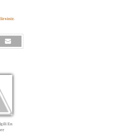
irsiniz.
lgili En
ler