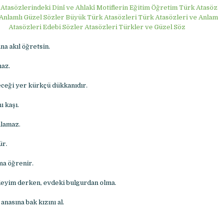
Atasözlerindeki Dinî ve Ahlakî Motiflerin Eğitim Öğretim Türk Atasöz
Anlamlı Güzel Sözler Büyük Türk Atasözleri Türk Atasözleri ve Anlam
Atasözleri Edebi Sözler Atasözleri Türkler ve Güzel Söz
a akıl öğretsin.
maz.
eceği yer kürkçü dükkanıdır.
ı kaşı.
nlamaz.
ür.
ma öğrenir.
deyim derken, evdeki bulgurdan olma.
anasına bak kızını al.