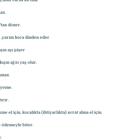
az.
'tan döner.
 ,yarım hoca dinden eder
şın aşı pişer
 kışın ağzı yaş olur.
nmaz.
 yeme.
ırır.
e el için, kocalıkta (ihtiyarlıkta) avrat alma el için.
 ödemeyle biter.
.