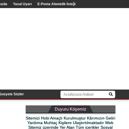
ızda
Yasal Uyarı
E-Posta Abonelik İsteği
Sosyete Sözler
Duyuru Köşemiz
Sitemizi Hobi Amaçlı Kurulmuştur Kârımızın Geliri
Yardıma Muhtaç Kişilere Ulaştırtılmaktadır Web
Sitemiz üzerinde Yer Alan Tüm içerikler Sosyal