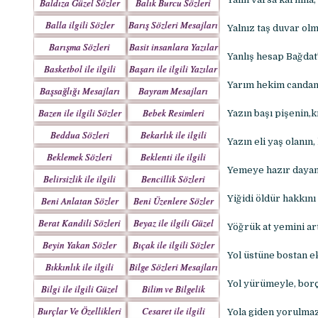
Baldıza Güzel Sözler
Balık Burcu Sözleri
Balla ilgili Sözler
Barış Sözleri Mesajları
Yalnız taş duvar olm
Barışma Sözleri
Basit insanlara Yazılar
Yanlış hesap Bağdat
Mesajları
Basketbol ile ilgili
Başarı ile ilgili Yazılar
Sözler
Yarım hekim candan
Başsağlığı Mesajları
Bayram Mesajları
Sözleri
Bazen ile ilgili Sözler
Bebek Resimleri
Yazın başı pişenin,kı
Mesajlar
Beddua Sözleri
Bekarlık ile ilgili
Yazın eli yaş olanın,
Mesajları
Sözler
Beklemek Sözleri
Beklenti ile ilgili
Yemeye hazır daya
Sözler
Belirsizlik ile ilgili
Bencillik Sözleri
Sözler
Mesajları
Yiğidi öldür hakkını
Beni Anlatan Sözler
Beni Üzenlere Sözler
Berat Kandili Sözleri
Beyaz ile ilgili Güzel
Yöğrük at yemini art
Mesajları
Sözler
Beyin Yakan Sözler
Bıçak ile ilgili Sözler
Yol üstüne bostan ekm
Bıkkınlık ile ilgili
Bilge Sözleri Mesajları
Sözler
Yol yürümeyle, borç
Bilgi ile ilgili Güzel
Bilim ve Bilgelik
Sözler
Sözleri
Burçlar Ve Özellikleri
Cesaret ile ilgili
Yola giden yorulmaz