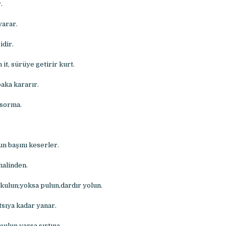
.
yarar.
dir.
t, sürüye getirir kurt.
ka kararır.
sorma.
un başını keserler.
halinden.
kulun;yoksa pulun,dardır yolun.
sıya kadar yanar.
çulun varsa sırtına.