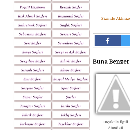
Pozitif Düşünme
Resimli Sözler
Sözleri
Risk Almak Sözleri
Romantik Sözler
Sizinde Aklınız
Sabretmek Sözleri
Sağlık Sözleri
Sebastian Sözleri
Serseri Sözler
Sert Sözler
Sevenlere Sözler
Sevgi Sözleri
Sevgi ve Aşk Sözleri
Buna Benzer 
Sevgiliye Sözler
Sihirli Sözler
Sitemli Sözleri
Skype Sözleri
Sms Sözleri
Sosyal Medya Yazıları
Sosyete Sözler
Spor Sözleri
Mesajlar
Süper Sözler
Şiirler
Taraftar Sözleri
Tarihi Sözler
Tebrik Sözleri
Teklif Sözleri
Bıçak ile ilgili
Terketme Sözleri
Teşekkür Sözleri
Atasözü