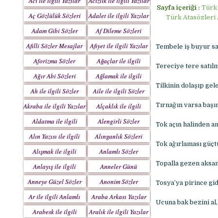
Acı ile ilgili Yazılar
Acizlik ile ilgili Yazılar
Sayfa içeriği :
Türk 
Aç Gözlülük Sözleri
Adalet ile ilgili Yazılar
Türk Atasözleri 
Adam Gibi Sözler
Af Dileme Sözleri
Mesajlar
Mesajları
Afilli Sözler Mesajlar
Afiyet ile ilgili Yazılar
Tembele iş buyur san
Aforizma Sözler
Ağaçlar ile ilgili
Tereciye tere satıl
Mesajlar
Yazılar
Ağır Abi Sözleri
Ağlamak ile ilgili
Mesajları
Yazılar
Tilkinin dolaşıp gel
Ah ile ilgili Sözler
Aile ile ilgili Sözler
Tırnağın varsa başın
Akraba ile ilgili Yazılar
Alçaklık ile ilgili
Yazılar
Aldatma ile ilgili
Alengirli Sözler
Tok açın halinden a
Yazıları
Mesajlar
Alın Yazısı ile ilgili
Alınganlık Sözleri
Tok ağırlaması güçt
Sözler
Alışmak ile ilgili
Anlamlı Sözler
Yazılar
Mesajlar
Topalla gezen aksa
Anlayış ile ilgili
Anneler Günü
Yazılar
Mesajları
Anneye Güzel Sözler
Anonim Sözler
Tosya’ya pirince gi
Ar ile ilgili Anlamlı
Araba Arkası Yazılar
Ucuna bak bezini al, 
Sözler
Arabesk ile ilgili
Aralık ile ilgili Yazılar