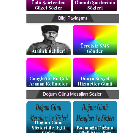
Ünlü Şairlerden
Önemli Şairlerinin
Güzel Sözler
Sözleri
Bilgi Paylaşımı
Ücretsiz SMS
Atatürk Rehberi
Gönder
Google’de En Çok
Dünya Sosyal
Aranan Kelimeler
Hizmetler Günü
Doğum Günü Mesajları Sözleri
Doğum Günü
Sözleri ile ilgili
Bacanağa Doğum