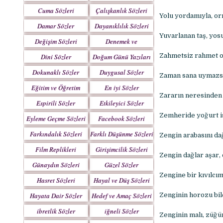
Yazılar
Cuma Sözleri
Çalışkanlık Sözleri
Yolu yordamıyla, orm
Damar Sözler
Dayanıklılık Sözleri
Yuvarlanan taş, yos
Değişim Sözleri
Denemek ve
Çabalamak Sözleri
Zahmetsiz rahmet o
Dini Sözler
Doğum Günü Yazıları
Dokunaklı Sözler
Duygusal Sözler
Zaman sana uymazsa
Eğitim ve Öğretim
En iyi Sözler
Zararın neresinden
Sözleri
Espirili Sözler
Etkileyici Sözler
Zemheride yoğurt is
Eyleme Geçme Sözleri
Facebook Sözleri
Farkındalık Sözleri
Farklı Düşünme Sözleri
Zengin arabasını dağ
Film Replikleri
Girişimcilik Sözleri
Zengin dağlar aşar,
Günaydın Sözleri
Güzel Sözler
Zengine bir kıvılcım
Hasret Sözleri
Hayal ve Düş Sözleri
Hayata Dair Sözler
Hedef ve Amaç Sözleri
Zenginin horozu bil
ibretlik Sözler
iğneli Sözler
Zenginin malı, züğü