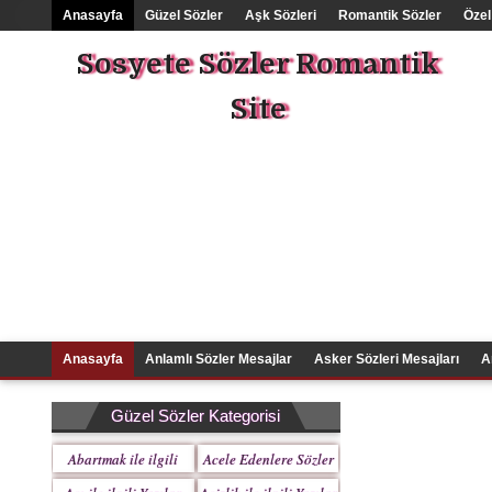
Anasayfa
Güzel Sözler
Aşk Sözleri
Romantik Sözler
Özel
Sosyete Sözler Romantik
Site
Anasayfa
Anlamlı Sözler Mesajlar
Asker Sözleri Mesajları
A
Güzel Sözler Kategorisi
Abartmak ile ilgili
Acele Edenlere Sözler
Yazılar