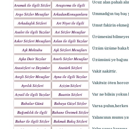
Yazılar
Ucuz alan pahalı alır
Aramak ile ilgili Sözler
Araştırma ile ilgili
Sözler
Argo Sözler Mesajlar
ArkadanKonuşanlara
Ummadığın taş baş 
Sözler
Arkadaşlık Sözleri
Art Niyet ile ilgili
Umut fakirin ekmeği
Mesajları
Yazılar
Asalet ile ilgili Yazılar
Asi Sözler Mesajlar
Ürümesini bilmeyen i
Asker Sözleri Mesajları
Aslan ile ilgili Yazılar
Üzüm üzüme baka ba
Aşk Mektubu
Aşk Sözleri Mesajları
Mektupları
Aşka Dair Yazılar
Atarlı Sözler Mesajlar
Üzümünü ye bağını 
Atasözleri ve Deyimler
Atatürk Sözleri
Vakit nakittir.
Mesajları
Ateşli Sözler Mesajlar
Ayna ile ilgili Yazılar
Vakitsiz öten horoz
Ayrılık Sözleri
Azizim Sözleri
Mesajları
Mesajları
Azrail ile ilgili Yazılar
Baattin Sözleri
Var ne bilsin yokun 
Mesajları
Babalar Günü
Babaya Güzel Sözler
Varsa pulun,herkes 
Bağımlılık ile ilgili
Bahane Üretmek Sözler
Yalancının mumu yat
Yazılar
Bahar ile ilgili Sözler
Bakmak Bakış Sözleri
Yazılar
Yalın varsa karnına, 