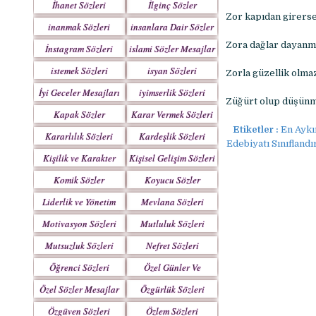
İhanet Sözleri
İlginç Sözler
Zor kapıdan girerse,
inanmak Sözleri
insanlara Dair Sözler
Zora dağlar dayanm
İnstagram Sözleri
islami Sözler Mesajlar
istemek Sözleri
isyan Sözleri
Zorla güzellik olma
İyi Geceler Mesajları
iyimserlik Sözleri
Züğürt olup düşünm
Kapak Sözler
Karar Vermek Sözleri
Etiketler :
En Aykı
Kararlılık Sözleri
Kardeşlik Sözleri
Edebiyatı Sınıfland
Kişilik ve Karakter
Kişisel Gelişim Sözleri
Sözleri
Komik Sözler
Koyucu Sözler
Liderlik ve Yönetim
Mevlana Sözleri
Sözleri
Motivasyon Sözleri
Mutluluk Sözleri
Mutsuzluk Sözleri
Nefret Sözleri
Öğrenci Sözleri
Özel Günler Ve
Haftalar
Özel Sözler Mesajlar
Özgürlük Sözleri
Özgüven Sözleri
Özlem Sözleri