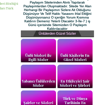
Paylaşım Sitelerinden Alıntı Yapılarak
leri Sözlüğü
Paylaşımlardan Oluşmaktadır. Sitede Yer Alan
ları Türk
Herhangi Bir Paylaşımın Sizlere Ait Olduğunu
Düşünüyor Ve Telif Hakkı Yasasını ihlal Ettiğini
Düşünüyorsanız O içeriğin Yorum Kısmına
Kaldırın Demeniz Yeterli Olacaktır 3-İle-7 ) iş
Günü içerisinde Sitemizden O Paylaşım
Kaldırılacaktır
Ünlülerden Güzel Sözler
Ünlü Sözleri ile
Ünlü Kişilerin En
ilgili Sözler
Güzel Sözleri
Yabancı Ünlülerden
En Etkileyici Şair
Sözler
Sözleri ve Şiirleri
Türk ve Dünya
Şairler ve Sözleri
Tarihinin En