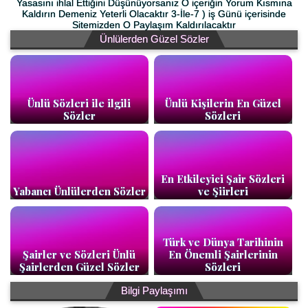
Yasasını ihlal Ettiğini Düşünüyorsanız O içeriğin Yorum Kısmına
Kaldırın Demeniz Yeterli Olacaktır 3-İle-7 ) iş Günü içerisinde
Sitemizden O Paylaşım Kaldırılacaktır
Ünlülerden Güzel Sözler
Ünlü Sözleri ile ilgili
Ünlü Kişilerin En Güzel
Sözler
Sözleri
En Etkileyici Şair Sözleri
Yabancı Ünlülerden Sözler
ve Şiirleri
Türk ve Dünya Tarihinin
Şairler ve Sözleri Ünlü
En Önemli Şairlerinin
Şairlerden Güzel Sözler
Sözleri
Bilgi Paylaşımı