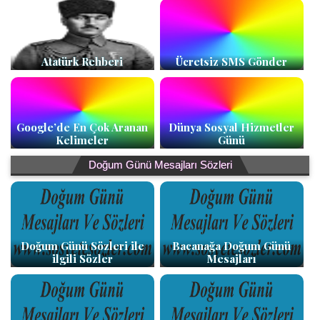
Atatürk Rehberi
Ücretsiz SMS Gönder
Google’de En Çok Aranan
Dünya Sosyal Hizmetler
Kelimeler
Günü
Doğum Günü Mesajları Sözleri
Doğum Günü Sözleri ile
Bacanağa Doğum Günü
ilgili Sözler
Mesajları