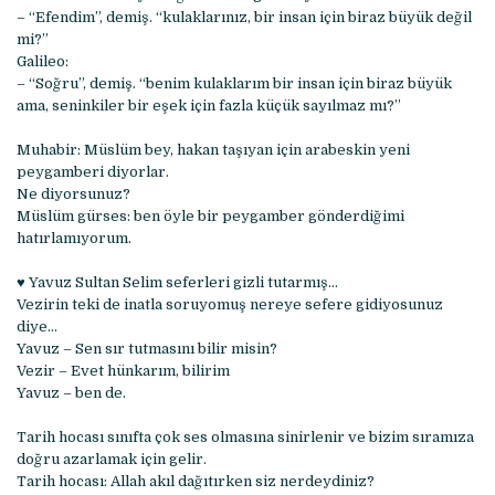
– “Efendim”, demiş. “kulaklarınız, bir insan için biraz büyük değil
mi?”
Galileo:
– “Soğru”, demiş. “benim kulaklarım bir insan için biraz büyük
ama, seninkiler bir eşek için fazla küçük sayılmaz mı?”
Muhabir: Müslüm bey, hakan taşıyan için arabeskin yeni
peygamberi diyorlar.
Ne diyorsunuz?
Müslüm gürses: ben öyle bir peygamber gönderdiğimi
hatırlamıyorum.
♥ Yavuz Sultan Selim seferleri gizli tutarmış…
Vezirin teki de inatla soruyomuş nereye sefere gidiyosunuz
diye…
Yavuz – Sen sır tutmasını bilir misin?
Vezir – Evet hünkarım, bilirim
Yavuz – ben de.
Tarih hocası sınıfta çok ses olmasına sinirlenir ve bizim sıramıza
doğru azarlamak için gelir.
Tarih hocası: Allah akıl dağıtırken siz nerdeydiniz?