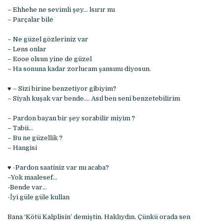
– Ehhehe ne sevimli şey… lsırır mı
– Parçalar bile
– Ne güzel gözleriniz var
– Lens onlar
– Eooe olsun yine de güzel
– Ha sonuna kadar zorlucam şansımı diyosun.
♥ – Sizi birine benzetiyor gibiyim?
– Siyah kuşak var bende…. Asıl ben seni benzetebilirim
– Pardon bayan bir şey sorabilir miyim ?
– Tabii…
– Bu ne güzellik ?
– Hangisi
♥ -Pardon saatiniz var mı acaba?
–Yok maalesef…
-Bende var…
-İyi güle güle kullan
Bana ‘Kötü Kalplisin’ demiştin. Haklıydın. Çünkü orada sen