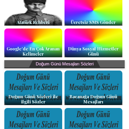
Atatürk Rehberi
Ücretsiz SMS Gönder
Google’de En Çok Aranan
Dünya Sosyal Hizmetler
Kelimeler
Günü
Doğum Günü Mesajları Sözleri
Doğum Günü Sözleri ile
Bacanağa Doğum Günü
ilgili Sözler
Mesajları