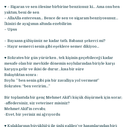
♥ – Sigaran ve sen ölesine birbirine benzionuz ki… Ama onu ben
yaktım, beni de sen
– AllaAlla enteresan… Bence de sen ve sigaram benziyosunuz…
İkinizi de ayağımın altında ezebilirim
– Upss
– Bayaann gülüşünüz ne kadar tatlı. Babanız şekerci mi?
– Hayır semerci senin gibi eşeklere semer dikiyoo…
♥ Sokrates bir gün yürürken , tek kişinin geçebileceği kadar
mesafe olan bir mevkide dönemin soylularından biriyle karşı
karşıya gelir ve ikisi de durur…kısa bir süre
Bakıştıktan sonra :
Soylu: ” ben senin gibi pis bir zavallıya yol vermem!”
Sokrates: “ben veririm…”
Bir toplantıda bir genç Mehmet Akif’i küçük düşürmek için sorar;
-affedersiniz, siz veteriner misiniz?
Mehmet Akif’in cevabı;
-Evet, bir yeriniz mi ağrıyordu
♥ Kulaklarının büyüklüğü ile ünlü galileo’ye hasımlarından biri: