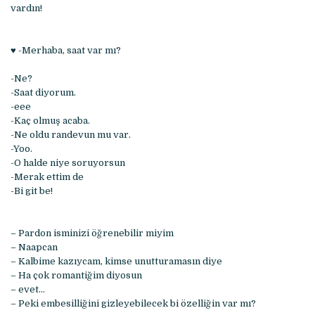
vardın!
♥ -Merhaba, saat var mı?
-Ne?
-Saat diyorum.
-eee
-Kaç olmuş acaba.
-Ne oldu randevun mu var.
-Yoo.
-O halde niye soruyorsun
-Merak ettim de
-Bi git be!
– Pardon isminizi öğrenebilir miyim
– Naapcan
– Kalbime kazıycam, kimse unutturamasın diye
– Ha çok romantiğim diyosun
– evet…
– Peki embesilliğini gizleyebilecek bi özelliğin var mı?