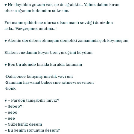
♥ Ne dayılıkta gözüm var, ne de ağalıkta… Yalnız dalımı kıran
olursa ağacını kökünden sökerim.
Fırtınanın şiddeti ne olursa olsun martı sevdiği denizden
asla…!Vazgeçmez unutma…!
♥ Alemin derdi ben olmuşum demekki zamanında çok koymuşum
Elalem cüzdanını koyar ben yüreğimi koydum
♥ Ben bu alemde kralda kuralda tanımam
-Daha önce tanışmış mıydık yavrum
-Sanmam hayvanat bahçesine gitmeyi sevmem
-honk
♥ – Pardon tanışabilir miyiz?
– Sebep?
– eeöö
– eee
– Güzelsiniz desem
– Bu benim sorunum desem?