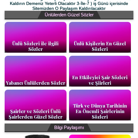
Kaldırın Demeniz Yeterli Olacaktır 3-İle-7 ) iş Günü içerisinde
Sitemizden O Paylaşım Kaldırılacaktır
Ünlülerden Güzel Sözler
Ünlü Sözleri ile ilgili
Ünlü Kişilerin En Güzel
Sözler
Sözleri
En Etkileyici Şair Sözleri
Yabancı Ünlülerden Sözler
ve Şiirleri
Türk ve Dünya Tarihinin
Şairler ve Sözleri Ünlü
En Önemli Şairlerinin
Şairlerden Güzel Sözler
Sözleri
Bilgi Paylaşımı