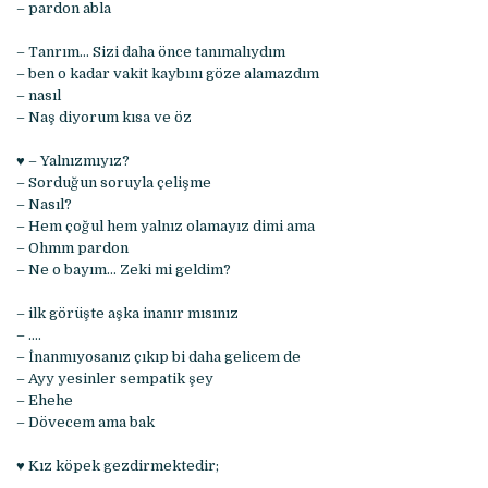
– pardon abla
– Tanrım… Sizi daha önce tanımalıydım
– ben o kadar vakit kaybını göze alamazdım
– nasıl
– Naş diyorum kısa ve öz
♥ – Yalnızmıyız?
– Sorduğun soruyla çelişme
– Nasıl?
– Hem çoğul hem yalnız olamayız dimi ama
– Ohmm pardon
– Ne o bayım… Zeki mi geldim?
– ilk görüşte aşka inanır mısınız
– ….
– İnanmıyosanız çıkıp bi daha gelicem de
– Ayy yesinler sempatik şey
– Ehehe
– Dövecem ama bak
♥ Kız köpek gezdirmektedir;