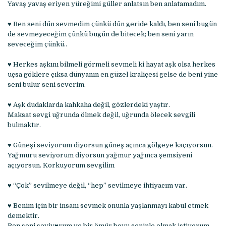
Yavaş yavaş eriyen yüreğimi güller anlatsın ben anlatamadım.
♥ Ben seni dün sevmedim çünkü dün geride kaldı, ben seni bugün
de sevmeyeceğim çünkü bugün de bitecek; ben seni yarın
seveceğim çünkü..
♥ Herkes aşkını bilmeli görmeli sevmeli ki hayat aşk olsa herkes
uçsa göklere çıksa dünyanın en güzel kraliçesi gelse de beni yine
seni bulur seni severim.
♥ Aşk dudaklarda kahkaha değil, gözlerdeki yaştır.
Maksat sevgi uğrunda ölmek değil, uğrunda ölecek sevgili
bulmaktır.
♥ Güneşi seviyorum diyorsun güneş açınca gölgeye kaçıyorsun.
Yağmuru seviyorum diyorsun yağmur yağınca şemsiyeni
açıyorsun. Korkuyorum sevgilim
♥ “Çok” sevilmeye değil, “hep” sevilmeye ihtiyacım var.
♥ Benim için bir insanı sevmek onunla yaşlanmayı kabul etmek
demektir.
Ben seni seviy♥rum ve bir ömür boyu seninle olmak istiyorum.