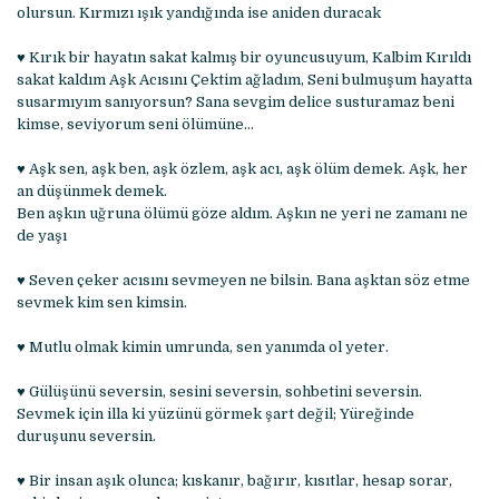
olursun. Kırmızı ışık yandığında ise aniden duracak
♥ Kırık bir hayatın sakat kalmış bir oyuncusuyum, Kalbim Kırıldı
sakat kaldım Aşk Acısını Çektim ağladım, Seni bulmuşum hayatta
susarmıyım sanıyorsun? Sana sevgim delice susturamaz beni
kimse, seviyorum seni ölümüne…
♥ Aşk sen, aşk ben, aşk özlem, aşk acı, aşk ölüm demek. Aşk, her
an düşünmek demek.
Ben aşkın uğruna ölümü göze aldım. Aşkın ne yeri ne zamanı ne
de yaşı
♥ Seven çeker acısını sevmeyen ne bilsin. Bana aşktan söz etme
sevmek kim sen kimsin.
♥ Mutlu olmak kimin umrunda, sen yanımda ol yeter.
♥ Gülüşünü seversin, sesini seversin, sohbetini seversin.
Sevmek için illa ki yüzünü görmek şart değil; Yüreğinde
duruşunu seversin.
♥ Bir insan aşık olunca; kıskanır, bağırır, kısıtlar, hesap sorar,