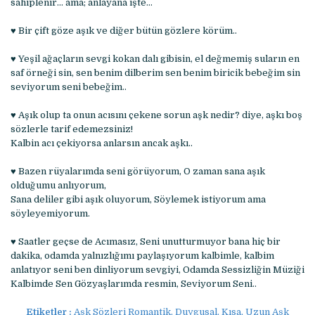
sahiplenir… ama; anlayana işte…
♥ Bir çift göze aşık ve diğer bütün gözlere körüm..
♥ Yeşil ağaçların sevgi kokan dalı gibisin, el değmemiş suların en
saf örneği sin, sen benim dilberim sen benim biricik bebeğim sin
seviyorum seni bebeğim..
♥ Aşık olup ta onun acısını çekene sorun aşk nedir? diye, aşkı boş
sözlerle tarif edemezsiniz!
Kalbin acı çekiyorsa anlarsın ancak aşkı..
♥ Bazen rüyalarımda seni görüyorum, O zaman sana aşık
olduğumu anlıyorum,
Sana deliler gibi aşık oluyorum, Söylemek istiyorum ama
söyleyemiyorum.
♥ Saatler geçse de Acımasız, Seni unutturmuyor bana hiç bir
dakika, odamda yalnızlığımı paylaşıyorum kalbimle, kalbim
anlatıyor seni ben dinliyorum sevgiyi, Odamda Sessizliğin Müziği
Kalbimde Sen Gözyaşlarımda resmin, Seviyorum Seni..
Etiketler :
Aşk Sözleri Romantik, Duygusal, Kısa, Uzun Aşk