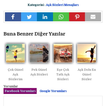
Kategorisi :
Aşk Sözleri Mesajları
Buna Benzer Diğer Yazılar
Çok Güzel
Pek Güzel
Eşe Çok
Aşk Dolu En
Aşk
Aşk Sözleri
Tatlı Aşk
Güzel
Sözlerim
Sözleri
Sözler
Yorumlar
Facebook Yorumları
Google Yorumları