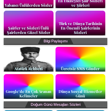
En Etkileyici Şair Sözleri
Yabancı Ünlülerden Sözler
ve Şiirleri
Türk ve Dünya Tarihinin
Şairler ve Sözleri Ünlü
En Önemli Şairlerinin
Şairlerden Güzel Sözler
Sözleri
Bilgi Paylaşımı
Atatürk Rehberi
Ücretsiz SMS Gönder
Google’de En Çok Aranan
Dünya Sosyal Hizmetler
Kelimeler
Günü
Doğum Günü Mesajları Sözleri