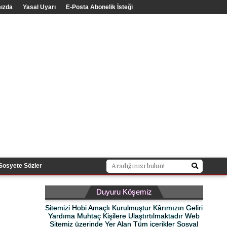
ızda
Yasal Uyarı
E-Posta Abonelik İsteği
Sosyete Sözler
Duyuru Köşemiz
Sitemizi Hobi Amaçlı Kurulmuştur Kârımızın Geliri
Yardıma Muhtaç Kişilere Ulaştırtılmaktadır Web
Sitemiz üzerinde Yer Alan Tüm içerikler Sosyal