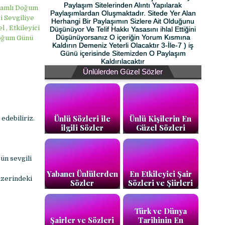
Paylaşım Sitelerinden Alıntı Yapılarak
lamlı Doğum
Paylaşımlardan Oluşmaktadır. Sitede Yer Alan
i Sevgiliye
Herhangi Bir Paylaşımın Sizlere Ait Olduğunu
, Etkileyici
Düşünüyor Ve Telif Hakkı Yasasını ihlal Ettiğini
Düşünüyorsanız O içeriğin Yorum Kısmına
Doğum Günü
Kaldırın Demeniz Yeterli Olacaktır 3-İle-7 ) iş
Günü içerisinde Sitemizden O Paylaşım
Kaldırılacaktır
Ünlülerden Güzel Sözler
Ünlü Sözleri ile
Ünlü Kişilerin En
edebiliriz.
ilgili Sözler
Güzel Sözleri
sün sevgili
Yabancı Ünlülerden
En Etkileyici Şair
üzerindeki
Sözler
Sözleri ve Şiirleri
Türk ve Dünya
Şairler ve Sözleri
Tarihinin En