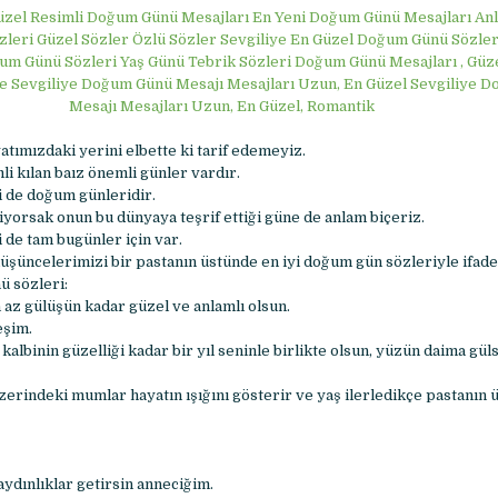
üzel Resimli Doğum Günü Mesajları En Yeni Doğum Günü Mesajları An
zleri Güzel Sözler Özlü Sözler Sevgiliye En Güzel Doğum Günü Sözler
m Günü Sözleri Yaş Günü Tebrik Sözleri Doğum Günü Mesajları , Güzel 
liye Sevgiliye Doğum Günü Mesajı Mesajları Uzun, En Güzel Sevgiliye 
Mesajı Mesajları Uzun, En Güzel, Romantik
atımızdaki yerini elbette ki tarif edemeyiz.
li kılan baız önemli günler vardır.
i de doğum günleridir.
iyorsak onun bu dünyaya teşrif ettiği güne de anlam biçeriz.
de tam bugünler için var.
üşüncelerimizi bir pastanın üstünde en iyi doğum gün sözleriyle ifade 
ü sözleri:
n az gülüşün kadar güzel ve anlamlı olsun.
 eşim.
 kalbinin güzelliği kadar bir yıl seninle birlikte olsun, yüzün daima gül
zerindeki mumlar hayatın ışığını gösterir ve yaş ilerledikçe pastanın 
aydınlıklar getirsin anneciğim.