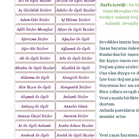
Acı ile ilgili Yazılar
Acizlik ile ilgili Yazılar
Sayfa içeriği :
En G
Aç Gözlülük Sözleri
Adalet ile ilgili Yazılar
Günü Mesajları Sö
Hediye Anlamlı Doğu
Adam Gibi Sözler
Af Dileme Sözleri
, Anlamlı , Sevgi
Mesajlar
Mesajları
Afilli Sözler Mesajlar
Afiyet ile ilgili Yazılar
Aforizma Sözler
Ağaçlar ile ilgili
Sevdiklerimizin hay
Mesajlar
Yazılar
Ağır Abi Sözleri
Ağlamak ile ilgili
İnsan hayatını önlem
Mesajları
Yazılar
Bunlardan bir tanes
Ah ile ilgili Sözler
Aile ile ilgili Sözler
Bir kişiye önem ver
Doğum günü sözleri 
Akraba ile ilgili Yazılar
Alçaklık ile ilgili
Ona olan duygu ve d
Yazılar
Aldatma ile ilgili
Alengirli Sözler
İşte bazı doğum gün
Yazıları
Mesajlar
Hayatının her anı e
Alın Yazısı ile ilgili
Alınganlık Sözleri
Nice yıllara sevgili
Sözler
Alışmak ile ilgili
Anlamlı Sözler
Yeni yaşınla birlikte
Yazılar
Mesajlar
dostum.
Anlayış ile ilgili
Anneler Günü
Aslında pastaların ü
Yazılar
Mesajları
Anneye Güzel Sözler
Anonim Sözler
mumlar artar.
Ar ile ilgili Anlamlı
Araba Arkası Yazılar
Sözler
Arabesk ile ilgili
Aralık ile ilgili Yazılar
Yeni yaşın hayatına 