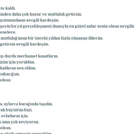
te kaldı.
kinden daha çok huzur ve mutluluk getirsin.
 hayatımızdasın sevgili kardeşim.
şeyin bu yıl gerçekleşmesi duasıyla en güzel anlar senin olsun sevgil
senelere.
e mutluluğunun bir önceki yıldan fazla olmasını dilerim.
 getirsin sevgili kardeşim.
p durdu merhamet kanatların.
bizim için yoruldun.
kaldıran sen oldun.
 babacığım.
olsun
a, aylarca kucağında taşıdın.
ak büyüttün bizi.
evlatların için.
ok ama çok seviyoruz.
olsun.
an eksik etmesin anneciğim.