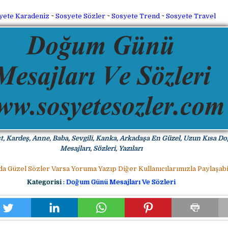
yete Karadeniz
~
Sosyete Sözler
~
Sosyete Trend
~
Sosyete Travel
, Kardeş, Anne, Baba, Sevgili, Kanka, Arkadaşa En Güzel, Uzun Kısa 
Mesajları, Sözleri, Yazıları
da Güzel Sözler Varsa Yoruma Yazıp Diğer Kullanıcılarımızla Paylaşabil
Kategorisi :
Doğum Günü Mesajları Ve Sözleri