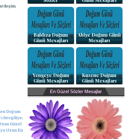
Sözler
Günü Mesajları
kardeşim.
Baldıza Doğum
Abiye Doğum Günü
Günü Mesajları
Mesajları
Yengeye Doğum
Kuzene Doğum
Günü Mesajları
Günü Mesajları
En Güzel Sözler Mesajlar
ilen Doğum
 Sevgiliye,
Uzun Güzel
aya Uzun En