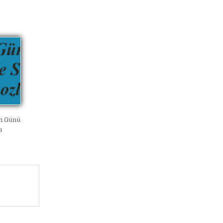
m Günü
ı