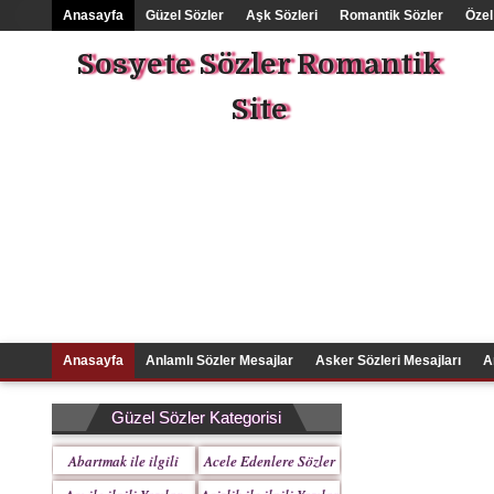
Anasayfa
Güzel Sözler
Aşk Sözleri
Romantik Sözler
Özel
Sosyete Sözler Romantik
Site
Anasayfa
Anlamlı Sözler Mesajlar
Asker Sözleri Mesajları
A
Güzel Sözler Kategorisi
Abartmak ile ilgili
Acele Edenlere Sözler
Yazılar