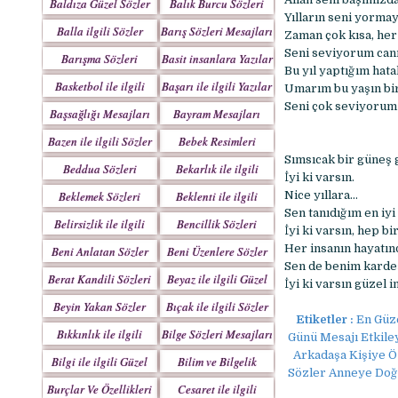
Baldıza Güzel Sözler
Balık Burcu Sözleri
Yılların seni yormay
Balla ilgili Sözler
Barış Sözleri Mesajları
Zaman çok kısa, her
Seni seviyorum canı
Barışma Sözleri
Basit insanlara Yazılar
Bu yıl yaptığım hat
Mesajları
Basketbol ile ilgili
Başarı ile ilgili Yazılar
Umarım bu yaşın bir 
Sözler
Seni çok seviyorum 
Başsağlığı Mesajları
Bayram Mesajları
Sözleri
Bazen ile ilgili Sözler
Bebek Resimleri
Mesajlar
Sımsıcak bir güneş 
Beddua Sözleri
Bekarlık ile ilgili
İyi ki varsın.
Mesajları
Sözler
Beklemek Sözleri
Beklenti ile ilgili
Nice yıllara…
Sen tanıdığım en iy
Sözler
Belirsizlik ile ilgili
Bencillik Sözleri
İyi ki varsın, hep b
Sözler
Mesajları
Her insanın hayatınd
Beni Anlatan Sözler
Beni Üzenlere Sözler
Sen de benim karde
Berat Kandili Sözleri
Beyaz ile ilgili Güzel
İyi ki varsın güzel i
Mesajları
Sözler
Beyin Yakan Sözler
Bıçak ile ilgili Sözler
Etiketler :
En Güz
Bıkkınlık ile ilgili
Bilge Sözleri Mesajları
Günü Mesajı Etkile
Sözler
Arkadaşa Kişiye 
Bilgi ile ilgili Güzel
Bilim ve Bilgelik
Sözler Anneye Doğ
Sözler
Sözleri
Burçlar Ve Özellikleri
Cesaret ile ilgili