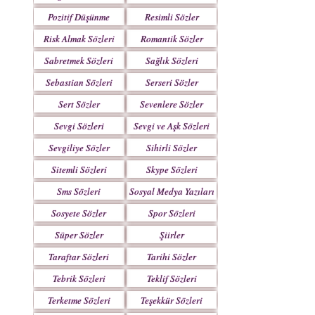
Pozitif Düşünme
Resimli Sözler
Sözleri
Risk Almak Sözleri
Romantik Sözler
Sabretmek Sözleri
Sağlık Sözleri
Sebastian Sözleri
Serseri Sözler
Sert Sözler
Sevenlere Sözler
Sevgi Sözleri
Sevgi ve Aşk Sözleri
Sevgiliye Sözler
Sihirli Sözler
Sitemli Sözleri
Skype Sözleri
Sms Sözleri
Sosyal Medya Yazıları
Sosyete Sözler
Spor Sözleri
Mesajlar
Süper Sözler
Şiirler
Taraftar Sözleri
Tarihi Sözler
Tebrik Sözleri
Teklif Sözleri
Terketme Sözleri
Teşekkür Sözleri