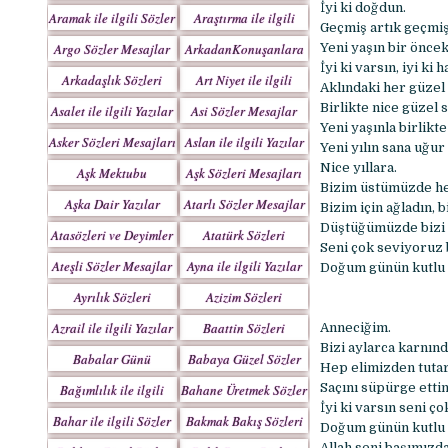
Yazılar
İyi ki doğdun.
Aramak ile ilgili Sözler
Araştırma ile ilgili
Geçmiş artık geçmiş
Sözler
Argo Sözler Mesajlar
ArkadanKonuşanlara
Yeni yaşın bir önce
İyi ki varsın, iyi ki
Sözler
Arkadaşlık Sözleri
Art Niyet ile ilgili
Aklındaki her güzel 
Mesajları
Yazılar
Birlikte nice güzel 
Asalet ile ilgili Yazılar
Asi Sözler Mesajlar
Yeni yaşınla birlikt
Asker Sözleri Mesajları
Aslan ile ilgili Yazılar
Yeni yılın sana uğur
Nice yıllara.
Aşk Mektubu
Aşk Sözleri Mesajları
Bizim üstümüzde he
Mektupları
Aşka Dair Yazılar
Atarlı Sözler Mesajlar
Bizim için ağladın, 
Düştüğümüzde bizi 
Atasözleri ve Deyimler
Atatürk Sözleri
Seni çok seviyoruz
Mesajları
Ateşli Sözler Mesajlar
Ayna ile ilgili Yazılar
Doğum günün kutlu 
Ayrılık Sözleri
Azizim Sözleri
Mesajları
Mesajları
Azrail ile ilgili Yazılar
Baattin Sözleri
Anneciğim.
Mesajları
Bizi aylarca karnınd
Babalar Günü
Babaya Güzel Sözler
Hep elimizden tutar
Saçını süpürge ettin 
Bağımlılık ile ilgili
Bahane Üretmek Sözler
İyi ki varsın seni ç
Yazılar
Bahar ile ilgili Sözler
Bakmak Bakış Sözleri
Doğum günün kutlu 
Yazılar
Allah seni başımızd