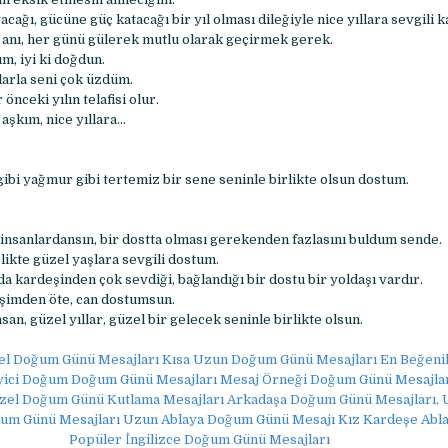
acağı, gücüne güç katacağı bir yıl olması dileğiyle nice yıllara sevgili 
 anı, her günü gülerek mutlu olarak geçirmek gerek.
m, iyi ki doğdun.
alarla seni çok üzdüm.
önceki yılın telafisi olur.
aşkım, nice yıllara…
gibi yağmur gibi tertemiz bir sene seninle birlikte olsun dostum.
i insanlardansın, bir dostta olması gerekenden fazlasını buldum sende.
irlikte güzel yaşlara sevgili dostum.
a kardeşinden çok sevdiği, bağlandığı bir dostu bir yoldaşı vardır.
şimden öte, can dostumsun.
nsan, güzel yıllar, güzel bir gelecek seninle birlikte olsun.
el Doğum Günü Mesajları Kısa Uzun Doğum Günü Mesajları En Beğen
yici Doğum Doğum Günü Mesajları Mesaj Örneği Doğum Günü Mesajları
Özel Doğum Günü Kutlama Mesajları Arkadaşa Doğum Günü Mesajları, 
um Günü Mesajları Uzun Ablaya Doğum Günü Mesajı Kız Kardeşe Abl
Popüler İngilizce Doğum Günü Mesajları