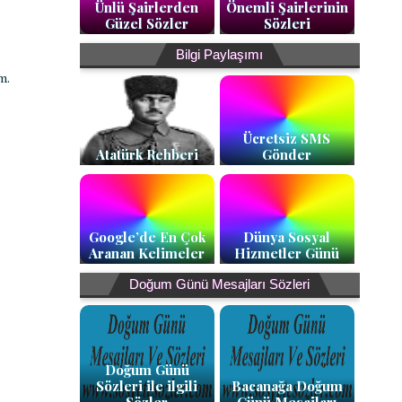
Ünlü Şairlerden
Önemli Şairlerinin
Güzel Sözler
Sözleri
Bilgi Paylaşımı
im.
Ücretsiz SMS
Atatürk Rehberi
Gönder
Google’de En Çok
Dünya Sosyal
Aranan Kelimeler
Hizmetler Günü
Doğum Günü Mesajları Sözleri
Doğum Günü
Sözleri ile ilgili
Bacanağa Doğum