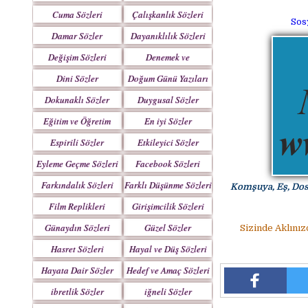
Yazılar
Cuma Sözleri
Çalışkanlık Sözleri
Sos
Damar Sözler
Dayanıklılık Sözleri
Değişim Sözleri
Denemek ve
Çabalamak Sözleri
Dini Sözler
Doğum Günü Yazıları
Dokunaklı Sözler
Duygusal Sözler
Eğitim ve Öğretim
En iyi Sözler
Sözleri
Espirili Sözler
Etkileyici Sözler
Eyleme Geçme Sözleri
Facebook Sözleri
Farkındalık Sözleri
Farklı Düşünme Sözleri
Komşuya, Eş, Dost
Film Replikleri
Girişimcilik Sözleri
Günaydın Sözleri
Güzel Sözler
Sizinde Aklınız
Hasret Sözleri
Hayal ve Düş Sözleri
Hayata Dair Sözler
Hedef ve Amaç Sözleri
ibretlik Sözler
iğneli Sözler