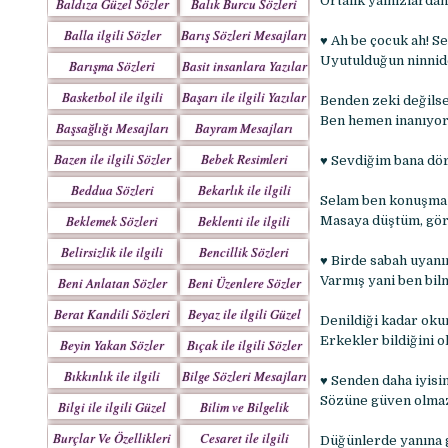
Ortalık yalnızlardan
Baldıza Güzel Sözler
Balık Burcu Sözleri
Balla ilgili Sözler
Barış Sözleri Mesajları
♥ Ah be çocuk ah! S
Uyutulduğun ninnid
Barışma Sözleri
Basit insanlara Yazılar
Mesajları
Basketbol ile ilgili
Başarı ile ilgili Yazılar
Benden zeki değils
Sözler
Ben hemen inanıyor
Başsağlığı Mesajları
Bayram Mesajları
Sözleri
Bazen ile ilgili Sözler
Bebek Resimleri
♥ Sevdiğim bana dört
Mesajlar
Beddua Sözleri
Bekarlık ile ilgili
Selam ben konuşma s
Mesajları
Sözler
Beklemek Sözleri
Beklenti ile ilgili
Masaya düştüm, gör
Sözler
Belirsizlik ile ilgili
Bencillik Sözleri
♥ Birde sabah uyanı
Sözler
Mesajları
Varmış yani ben bi
Beni Anlatan Sözler
Beni Üzenlere Sözler
Berat Kandili Sözleri
Beyaz ile ilgili Güzel
Denildiği kadar oku
Mesajları
Sözler
Erkekler bildiğini 
Beyin Yakan Sözler
Bıçak ile ilgili Sözler
Bıkkınlık ile ilgili
Bilge Sözleri Mesajları
♥ Senden daha iyisi
Sözler
Sözüne güven olmaz
Bilgi ile ilgili Güzel
Bilim ve Bilgelik
Sözler
Sözleri
Burçlar Ve Özellikleri
Cesaret ile ilgili
Düğünlerde yanına ge