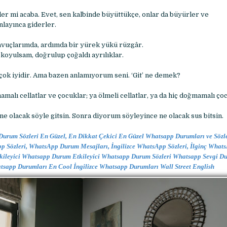
der mi acaba. Evet, sen kalbinde büyüttükçe, onlar da büyürler ve
nlayınca giderler.
ı avuçlarımda, ardımda bir yürek yükü rüzgâr.
oyulsam, doğrulup çoğaldı ayrılıklar.
çok iyidir. Ama bazen anlamıyorum seni. ‘Git’ ne demek?
alı cellatlar ve çocuklar; ya ölmeli cellatlar, ya da hiç doğmamalı çoc
e olacak söyle gitsin. Sonra diyorum söyleyince ne olacak sus bitsin.
 Durum Sözleri En Güzel, En Dikkat Çekici En Güzel Whatsapp Durumları ve Söz
 Sözleri, WhatsApp Durum Mesajları, İngilizce WhatsApp Sözleri, İlginç Whats
ileyici Whatsapp Durum Etkileyici Whatsapp Durum Sözleri Whatsapp Sevgi Du
sapp Durumları En Cool İngilizce Whatsapp Durumları Wall Street English