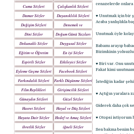
Yazılar
cenazelerde onlara 
Cuma Sözleri
Çalışkanlık Sözleri
Damar Sözler
Dayanıklılık Sözleri
♥ Unutmak için bir ş
Acaba yanlışlıkla ba
Değişim Sözleri
Denemek ve
Çabalamak Sözleri
Dini Sözler
Doğum Günü Yazıları
Unutmak öyle kolay 
Dokunaklı Sözler
Duygusal Sözler
Babamı arayıp babac
Bizimkinin yolsuzluk
Eğitim ve Öğretim
En iyi Sözler
Sözleri
Espirili Sözler
Etkileyici Sözler
♥ Biri var. Onu unu
Fakat kimi unutmama
Eyleme Geçme Sözleri
Facebook Sözleri
Farkındalık Sözleri
Farklı Düşünme Sözleri
İstediğin kadar şehi
Film Replikleri
Girişimcilik Sözleri
♥ Açtığın yaralara 
Günaydın Sözleri
Güzel Sözler
Giderek daha çok se
Hasret Sözleri
Hayal ve Düş Sözleri
Hayata Dair Sözler
Hedef ve Amaç Sözleri
♥ Otopsi istiyorum 
ibretlik Sözler
iğneli Sözler
Sen bakma benim bu