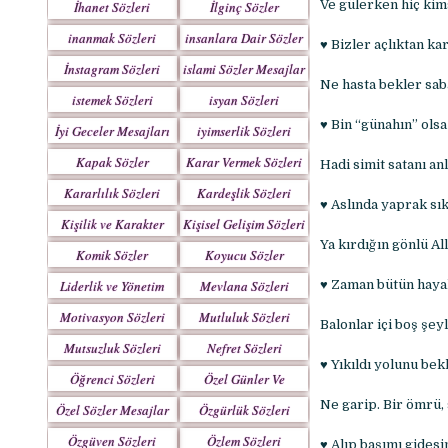
Ve gülerken hiç kim
İhanet Sözleri
İlginç Sözler
inanmak Sözleri
insanlara Dair Sözler
♥ Bizler açlıktan k
İnstagram Sözleri
islami Sözler Mesajlar
Ne hasta bekler saba
istemek Sözleri
isyan Sözleri
♥ Bin “günahın” olsa
İyi Geceler Mesajları
iyimserlik Sözleri
Kapak Sözler
Karar Vermek Sözleri
Hadi simit satanı an
Kararlılık Sözleri
Kardeşlik Sözleri
♥ Aslında yaprak sı
Kişilik ve Karakter
Kişisel Gelişim Sözleri
Sözleri
Ya kırdığın gönlü A
Komik Sözler
Koyucu Sözler
Liderlik ve Yönetim
Mevlana Sözleri
♥ Zaman bütün hayal
Sözleri
Motivasyon Sözleri
Mutluluk Sözleri
Balonlar içi boş şey
Mutsuzluk Sözleri
Nefret Sözleri
♥ Yıkıldı yolunu bek
Öğrenci Sözleri
Özel Günler Ve
Haftalar
Ne garip. Bir ömrü,
Özel Sözler Mesajlar
Özgürlük Sözleri
Özgüven Sözleri
Özlem Sözleri
♥ Alıp başımı gides