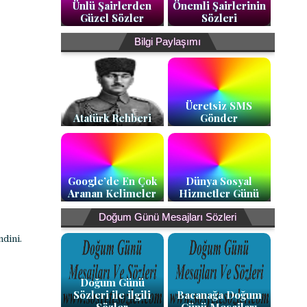
Ünlü Şairlerden
Önemli Şairlerinin
Güzel Sözler
Sözleri
Bilgi Paylaşımı
Ücretsiz SMS
Atatürk Rehberi
Gönder
Google’de En Çok
Dünya Sosyal
Aranan Kelimeler
Hizmetler Günü
Doğum Günü Mesajları Sözleri
dini.
Doğum Günü
Sözleri ile ilgili
Bacanağa Doğum