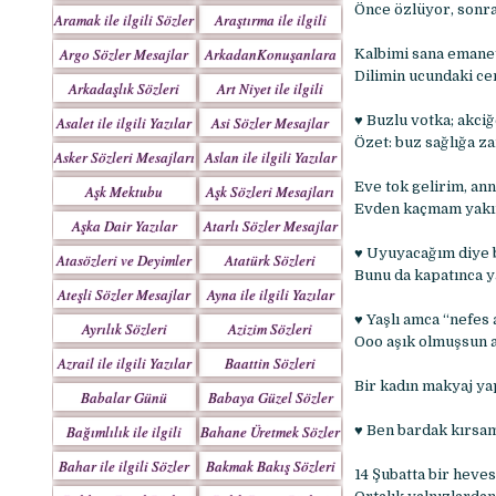
Yazılar
Önce özlüyor, sonra
Aramak ile ilgili Sözler
Araştırma ile ilgili
Sözler
Argo Sözler Mesajlar
ArkadanKonuşanlara
Kalbimi sana eman
Sözler
Dilimin ucundaki c
Arkadaşlık Sözleri
Art Niyet ile ilgili
Mesajları
Yazılar
♥ Buzlu votka; akciğ
Asalet ile ilgili Yazılar
Asi Sözler Mesajlar
Özet: buz sağlığa za
Asker Sözleri Mesajları
Aslan ile ilgili Yazılar
Eve tok gelirim, an
Aşk Mektubu
Aşk Sözleri Mesajları
Evden kaçmam yakın
Mektupları
Aşka Dair Yazılar
Atarlı Sözler Mesajlar
♥ Uyuyacağım diye b
Atasözleri ve Deyimler
Atatürk Sözleri
Bunu da kapatınca y
Mesajları
Ateşli Sözler Mesajlar
Ayna ile ilgili Yazılar
♥ Yaşlı amca “nefes
Ayrılık Sözleri
Azizim Sözleri
Ooo aşık olmuşsun 
Mesajları
Mesajları
Azrail ile ilgili Yazılar
Baattin Sözleri
Mesajları
Bir kadın makyaj ya
Babalar Günü
Babaya Güzel Sözler
Bağımlılık ile ilgili
Bahane Üretmek Sözler
♥ Ben bardak kırsam
Yazılar
Bahar ile ilgili Sözler
Bakmak Bakış Sözleri
14 Şubatta bir heve
Yazılar