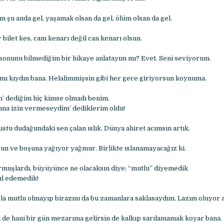
 şu anda gel, yaşamak olsan da gel, ölüm olsan da gel.
 bilet kes, cam kenarı değil can kenarı olsun.
k sonunu bilmediğim bir hikaye anlatayım mı? Evet. Seni seviyorum.
h mı kıydın bana. Helalimmişsin gibi her gece giriyorsun koynuma.
’ dediğim hiç kimse olmadı benim.
ına izin vermeseydim’ dediklerim oldu!
ustu dudağımdaki sen çalan ıslık. Dünya ahiret acımsın artık.
sun ve boşuna yağıyor yağmur. Birlikte ıslanamayacağız ki.
rmuşlardı, büyüyünce ne olacaksın diye; “mutlu” diyemedik
ıl edemedik!
a mutlu olmayıp birazını da bu zamanlara saklasaydım. Lazım oluyor 
 de hani bir gün mezarıma gelirsin de kalkıp sarılamamak koyar bana.