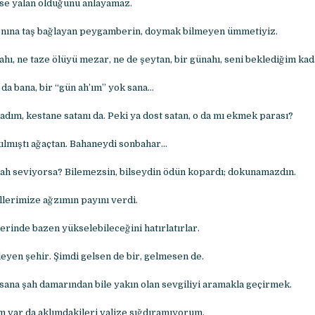
se yalan olduğunu anlayamaz.
arnına taş bağlayan peygamberin, doymak bilmeyen ümmetiyiz.
hı, ne taze ölüyü mezar, ne de şeytan, bir günahı, seni beklediğim kad
 da bana, bir “gün ah’ım” yok sana…
ladım, kestane satanı da. Peki ya dost satan, o da mı ekmek parası?
kılmıştı ağaçtan. Bahaneydi sonbahar…
llah seviyorsa? Bilemezsin, bilseydin ödün kopardı; dokunamazdın.
lerimize ağzımın payını verdi.
lerinde bazen yükselebileceğini hatırlatırlar.
leyen şehir. Şimdi gelsen de bir, gelmesen de.
 sana şah damarından bile yakın olan sevgiliyi aramakla geçirmek.
im var da aklımdakileri valize sığdıramıyorum.