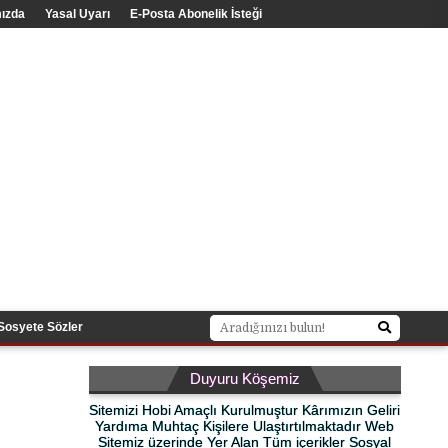
ızda
Yasal Uyarı
E-Posta Abonelik İsteği
Sosyete Sözler
Duyuru Köşemiz
Sitemizi Hobi Amaçlı Kurulmuştur Kârımızın Geliri
Yardıma Muhtaç Kişilere Ulaştırtılmaktadır Web
Sitemiz üzerinde Yer Alan Tüm içerikler Sosyal