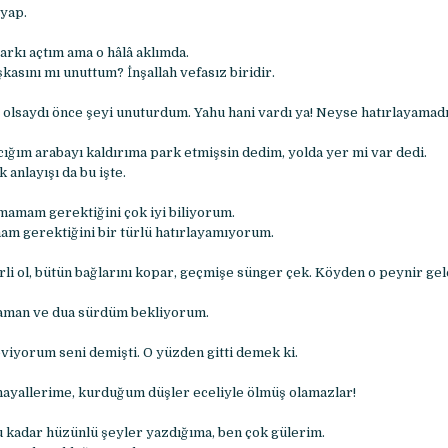
yap.
arkı açtım ama o hâlâ aklımda.
şkasını mı unuttum? İnşallah vefasız biridir.
olsaydı önce şeyi unuturdum. Yahu hani vardı ya! Neyse hatırlayamad
ığım arabayı kaldırıma park etmişsin dedim, yolda yer mi var dedi.
 anlayışı da bu işte.
tmamam gerektiğini çok iyi biliyorum.
m gerektiğini bir türlü hatırlayamıyorum.
rli ol, bütün bağlarını kopar, geçmişe sünger çek. Köyden o peynir gel
zaman ve dua sürdüm bekliyorum.
viyorum seni demişti. O yüzden gitti demek ki.
hayallerime, kurduğum düşler eceliyle ölmüş olamazlar!
 kadar hüzünlü şeyler yazdığıma, ben çok gülerim.