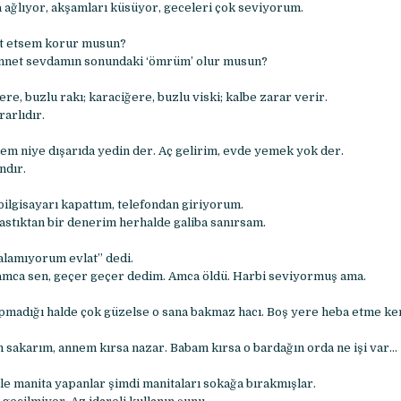
 ağlıyor, akşamları küsüyor, geceleri çok seviyorum.
et etsem korur musun?
ennet sevdamın sonundaki ‘ömrüm’ olur musun?
ere, buzlu rakı; karaciğere, buzlu viski; kalbe zarar verir.
rarlıdır.
nem niye dışarıda yedin der. Aç gelirim, evde yemek yok der.
dır.
ilgisayarı kapattım, telefondan giriyorum.
astıktan bir denerim herhalde galiba sanırsam.
 alamıyorum evlat” dedi.
amca sen, geçer geçer dedim. Amca öldü. Harbi seviyormuş ama.
pmadığı halde çok güzelse o sana bakmaz hacı. Boş yere heba etme ken
 sakarım, annem kırsa nazar. Babam kırsa o bardağın orda ne işi var…
sle manita yapanlar şimdi manitaları sokağa bırakmışlar.