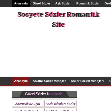
Anasayfa
Güzel Sözler
Aşk Sözleri
Romantik Sözler
Özel
Sosyete Sözler Romantik
Site
Anasayfa
Anlamlı Sözler Mesajlar
Asker Sözleri Mesajları
A
Güzel Sözler Kategorisi
Abartmak ile ilgili
Acele Edenlere Sözler
Yazılar