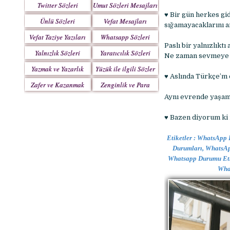
Twitter Sözleri
Umut Sözleri Mesajları
♥ Bir gün herkes gi
Ünlü Sözleri
Vefat Mesajları
sığamayacaklarını a
Vefat Taziye Yazıları
Whatsapp Sözleri
Paslı bir yalnızlıkt
Yalnızlık Sözleri
Yaratıcılık Sözleri
Ne zaman sevmeye k
Yazmak ve Yazarlık
Yüzük ile ilgili Sözler
♥ Aslında Türkçe’m 
Sözleri
Zafer ve Kazanmak
Zenginlik ve Para
Sözleri
Sözleri
Aynı evrende yaşamam
♥ Bazen diyorum ki n
Etiketler : WhatsApp
Durumları, WhatsApp
Whatsapp Durumu Etk
What