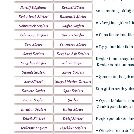
Pozitif Düşünme
Resimli Sözler
Sana muhtaç olduğum
Sözleri
Risk Almak Sözleri
Romantik Sözler
♥ Yüreğine giden bir
Sabretmek Sözleri
Sağlık Sözleri
Sebastian Sözleri
Serseri Sözler
♥ Sana iki kelimeli
Sert Sözler
Sevenlere Sözler
♥ Ey yalnızlık nikâ
Sevgi Sözleri
Sevgi ve Aşk Sözleri
Keşke tanımasaydım
Sevgiliye Sözler
Sihirli Sözler
‘Keşke beni tanımas
Sitemli Sözleri
Skype Sözleri
♥ Şimdi söndü ışık s
Sms Sözleri
Sosyal Medya Yazıları
Sen gittin artık yok
Sosyete Sözler
Spor Sözleri
Mesajlar
Süper Sözler
Şiirler
♥ Oysa defalarca so
Çünkü çocuktuk; ak
Taraftar Sözleri
Tarihi Sözler
Tebrik Sözleri
Teklif Sözleri
Keşke çocukken fazl
Terketme Sözleri
Teşekkür Sözleri
♥ Ölmek sorun değil