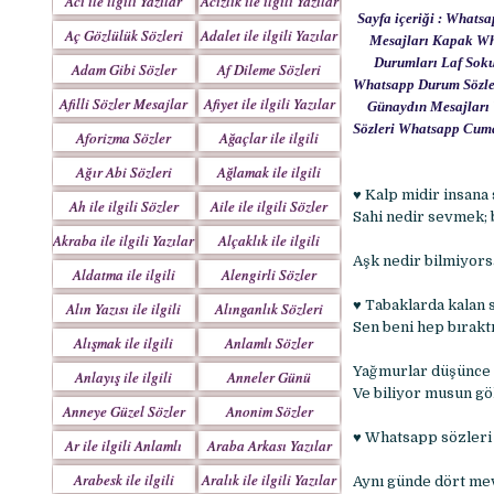
Acı ile ilgili Yazılar
Acizlik ile ilgili Yazılar
Sayfa içeriği : What
Aç Gözlülük Sözleri
Adalet ile ilgili Yazılar
Mesajları Kapak Wh
Durumları Laf Soku
Adam Gibi Sözler
Af Dileme Sözleri
Whatsapp Durum Sözler
Mesajlar
Mesajları
Afilli Sözler Mesajlar
Afiyet ile ilgili Yazılar
Günaydın Mesajları 
Sözleri Whatsapp Cuma
Aforizma Sözler
Ağaçlar ile ilgili
Mesajlar
Yazılar
Ağır Abi Sözleri
Ağlamak ile ilgili
Mesajları
Yazılar
♥ Kalp midir insana
Ah ile ilgili Sözler
Aile ile ilgili Sözler
Sahi nedir sevmek;
Akraba ile ilgili Yazılar
Alçaklık ile ilgili
Aşk nedir bilmiyors
Yazılar
Aldatma ile ilgili
Alengirli Sözler
Yazıları
Mesajlar
♥ Tabaklarda kalan s
Alın Yazısı ile ilgili
Alınganlık Sözleri
Sen beni hep bırakt
Sözler
Alışmak ile ilgili
Anlamlı Sözler
Yazılar
Mesajlar
Yağmurlar düşünce t
Anlayış ile ilgili
Anneler Günü
Ve biliyor musun gö
Yazılar
Mesajları
Anneye Güzel Sözler
Anonim Sözler
♥ Whatsapp sözleri i
Ar ile ilgili Anlamlı
Araba Arkası Yazılar
Sözler
Arabesk ile ilgili
Aralık ile ilgili Yazılar
Aynı günde dört mev