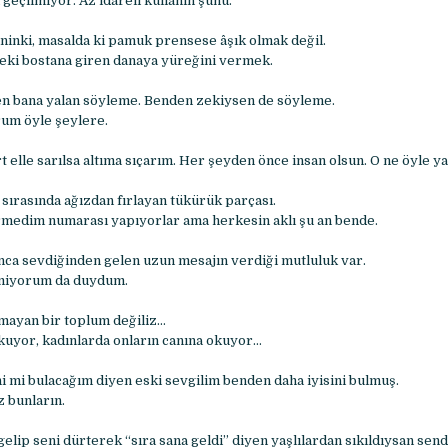
 geçilmiyor. Az idareli kullanın şunu.
eninki, masalda ki pamuk prensese âşık olmak değil.
eki bostana giren danaya yüreğini vermek.
en bana yalan söyleme. Benden zekiysen de söyleme.
um öyle şeylere.
 elle sarılsa altıma sıçarım. Her şeyden önce insan olsun. O ne öyle ya
ırasında ağızdan fırlayan tükürük parçası.
medim numarası yapıyorlar ama herkesin aklı şu an bende.
nca sevdiğinden gelen uzun mesajın verdiği mutluluk var.
lmiyorum da duydum.
mayan bir toplum değiliz…
okuyor, kadınlarda onların canına okuyor…
ni mi bulacağım diyen eski sevgilim benden daha iyisini bulmuş.
 bunların.
lip seni dürterek “sıra sana geldi” diyen yaşlılardan sıkıldıysan send