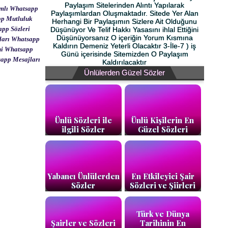
Paylaşım Sitelerinden Alıntı Yapılarak
amlı Whatsapp
Paylaşımlardan Oluşmaktadır. Sitede Yer Alan
pp Mutluluk
Herhangi Bir Paylaşımın Sizlere Ait Olduğunu
pp Sözleri
Düşünüyor Ve Telif Hakkı Yasasını ihlal Ettiğini
Düşünüyorsanız O içeriğin Yorum Kısmına
ları Whatsapp
Kaldırın Demeniz Yeterli Olacaktır 3-İle-7 ) iş
ni Whatsapp
Günü içerisinde Sitemizden O Paylaşım
app Mesajları
Kaldırılacaktır
Ünlülerden Güzel Sözler
Ünlü Sözleri ile
Ünlü Kişilerin En
ilgili Sözler
Güzel Sözleri
Yabancı Ünlülerden
En Etkileyici Şair
Sözler
Sözleri ve Şiirleri
Türk ve Dünya
Şairler ve Sözleri
Tarihinin En