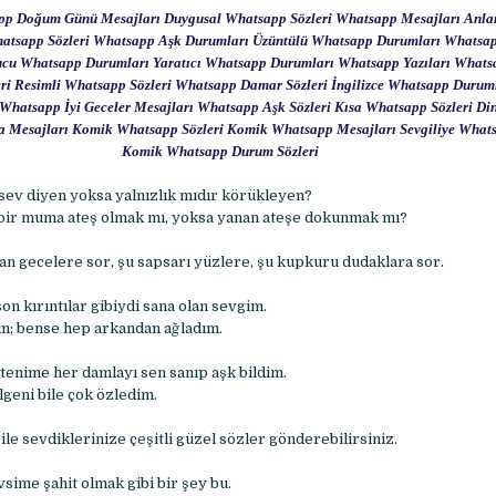
sapp Doğum Günü Mesajları Duygusal Whatsapp Sözleri Whatsapp Mesajları Anl
atsapp Sözleri Whatsapp Aşk Durumları Üzüntülü Whatsapp Durumları Whatsa
cu Whatsapp Durumları Yaratıcı Whatsapp Durumları Whatsapp Yazıları Whatsa
i Resimli Whatsapp Sözleri Whatsapp Damar Sözleri İngilizce Whatsapp Durum
Whatsapp İyi Geceler Mesajları Whatsapp Aşk Sözleri Kısa Whatsapp Sözleri Di
 Mesajları Komik Whatsapp Sözleri Komik Whatsapp Mesajları Sevgiliye Whats
Komik Whatsapp Durum Sözleri
 sev diyen yoksa yalnızlık mıdır körükleyen?
 bir muma ateş olmak mı, yoksa yanan ateşe dokunmak mı?
an gecelere sor, şu sapsarı yüzlere, şu kupkuru dudaklara sor.
on kırıntılar gibiydi sana olan sevgim.
ın; bense hep arkandan ağladım.
enime her damlayı sen sanıp aşk bildim.
lgeni bile çok özledim.
le sevdiklerinize çeşitli güzel sözler gönderebilirsiniz.
sime şahit olmak gibi bir şey bu.